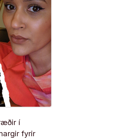
æðir í
rgir fyrir