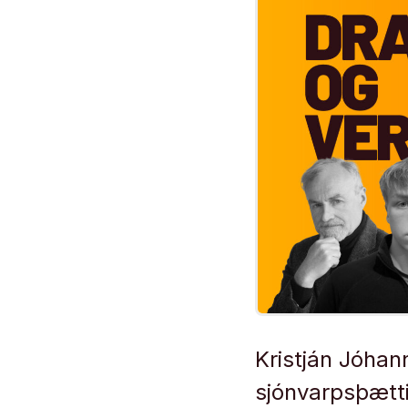
Kristján Jóhan
sjónvarpsþætti