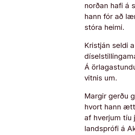
norðan hafi á s
hann fór að læ
stóra heimi.
Kristján seldi 
díselstillingam
Á örlagastundu 
vitnis um.
Margir gerðu gr
hvort hann ætt
af hverjum tíu
landsprófi á A