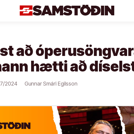
t að óperusöngva
ann hætti að díselst
07/2024
Gunnar Smári Egilsson