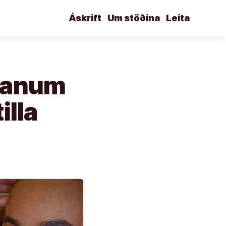
Áskrift
Um stöðina
Leita
ranum
illa