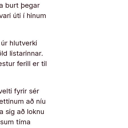
ja burt þegar
ri úti í hinum
 úr hlutverki
ld listarinnar.
r ferill er til
lti fyrir sér
ættinum að níu
a sig að loknu
essum tíma