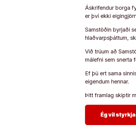
Áskrifendur borga fyr
er því ekki eigingjö
Samstöðin byrjaði s
hlaðvarpsþáttum, s
Við trúum að Samstöð
málefni sem snerta 
Ef þú ert sama sinni
eigendum hennar.
Þitt framlag skiptir m
Ég vil styrk