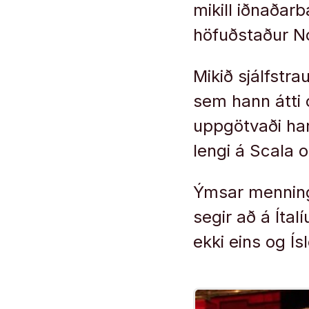
mikill iðnaðarb
höfuðstaður N
Mikið sjálfstra
sem hann átti 
uppgötvaði hann
lengi á Scala 
Ýmsar menning
segir að á Ítal
ekki eins og Ís