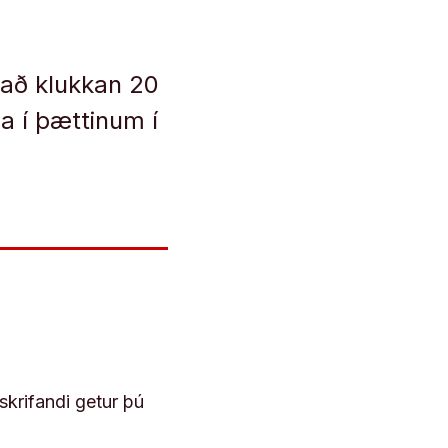
tað klukkan 20
sa í þættinum í
skrifandi getur þú