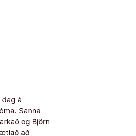
í dag á
rdóma. Sanna
tarkað og Björn
ætlað að