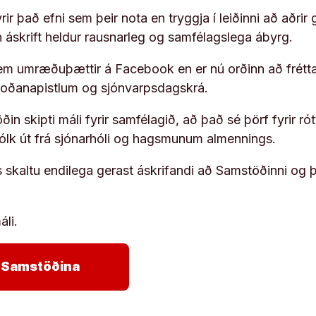
ir það efni sem þeir nota en tryggja í leiðinni að aðrir 
rn áskrift heldur rausnarleg og samfélagslega ábyrg.
em umræðuþættir á Facebook en er nú orðinn að frétta
koðanapistlum og sjónvarpsdagskrá.
in skipti máli fyrir samfélagið, að það sé þörf fyrir
fólk út frá sjónarhóli og hagsmunum almennings.
s skaltu endilega gerast áskrifandi að Samstöðinni og 
áli.
arrow_forward
ja Samstöðina