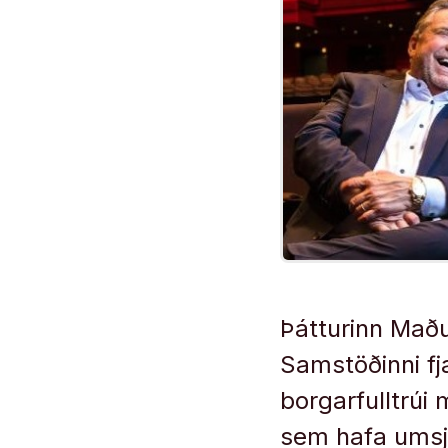
Þátturinn Maðu
Samstöðinni fj
borgarfulltrúi
sem hafa umsj