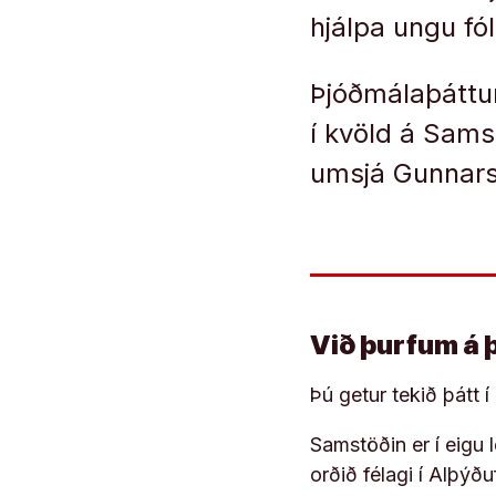
hjálpa ungu fól
Þjóðmálaþáttur
í kvöld á Sams
umsjá Gunnars
Við þurfum á 
Þú getur tekið þátt 
Samstöðin er í eigu
orðið félagi í Alþýð