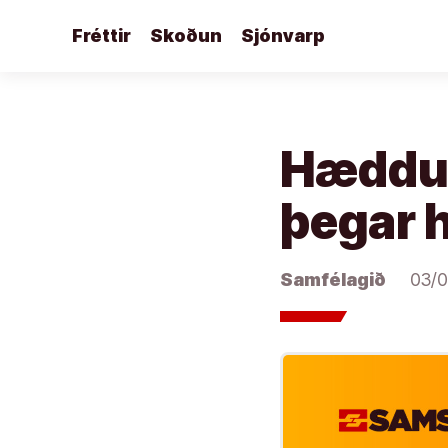
Áfram
Fréttir
Skoðun
Sjónvarp
að
efni
Hæddus
þegar h
Samfélagið
03/