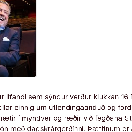
r lifandi sem sýndur verður klukkan 16 
allar einnig um útlendingaandúð og fo
 mætir í myndver og ræðir við fegðana S
ón með dagskrárgerðinni. Þættinum er 