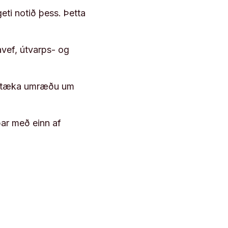
geti notið þess. Þetta
vef, útvarps- og
 róttæka umræðu um
þar með einn af