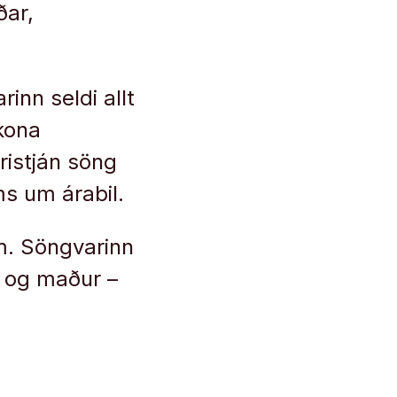
ðar,
rinn seldi allt
 kona
ristján söng
ms um árabil.
m. Söngvarinn
s og maður –