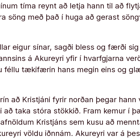
ínum tíma reynt að letja hann til að flyt
ra söng með það í huga að gerast söngva
allar eigur sínar, sagði bless og færði sig
annsins á Akureyri yfir í hvarfgjarna verö
féllu tækifærin hans megin eins og glæstu
ín að Kristjáni fyrir norðan þegar hann ve
i að taka stóra stökkið. Fram kemur í þ
 jafnöldum Kristjáns sem kusu að mennt
kureyri völdu iðnnám. Akureyri var á þ