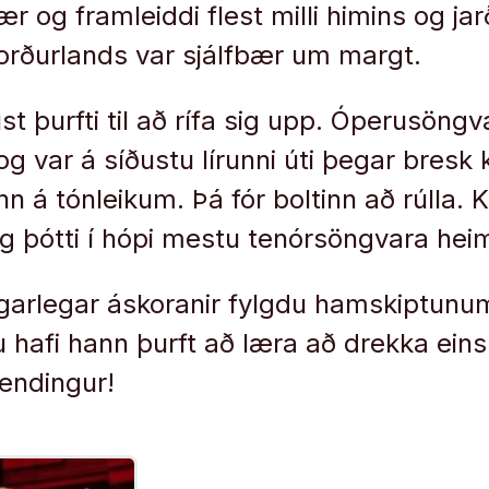
ær og framleiddi flest milli himins og jar
orðurlands var sjálfbær um margt.
ust þurfti til að rífa sig upp. Óperusöngva
og var á síðustu lírunni úti þegar bresk
 á tónleikum. Þá fór boltinn að rúlla. K
og þótti í hópi mestu tenórsöngvara hei
arlegar áskoranir fylgdu hamskiptunu
íu hafi hann þurft að læra að drekka ein
lendingur!