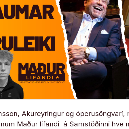
nsson, Akureyringur og óperusöngvari, r
num Maður lifandi á Samstöðinni hve ma