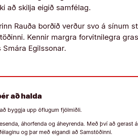
ki að skilja eigið samfélag.
inn Rauða borðið verður svo á sínum s
töðinni. Kennir margra forvitnilegra gra
 Smára Egilssonar.
þér að halda
í að byggja upp öflugum fjölmiðli.
 lesenda, áhorfenda og áheyrenda. Með því að gerast á
ufélaginu og þar með eigandi að Samstöðinni.