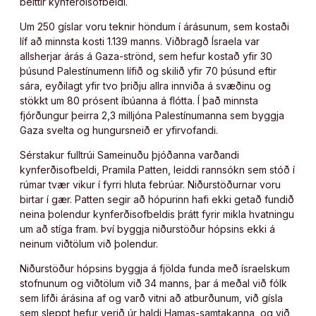
beittir kynferðisofbeldi.
Um 250 gíslar voru teknir höndum í árásunum, sem kostaði
líf að minnsta kosti 1.139 manns. Viðbragð Ísraela var
allsherjar árás á Gaza-strönd, sem hefur kostað yfir 30
þúsund Palestínumenn lífið og skilið yfir 70 þúsund eftir
sára, eyðilagt yfir tvo þriðju allra innviða á svæðinu og
stökkt um 80 prósent íbúanna á flótta. Í það minnsta
fjórðungur þeirra 2,3 milljóna Palestínumanna sem byggja
Gaza svelta og hungursneið er yfirvofandi.
Sérstakur fulltrúi Sameinuðu þjóðanna varðandi
kynferðisofbeldi, Pramila Patten, leiddi rannsókn sem stóð í
rúmar tvær vikur í fyrri hluta febrúar. Niðurstöðurnar voru
birtar í gær. Patten segir að hópurinn hafi ekki getað fundið
neina þolendur kynferðisofbeldis þrátt fyrir mikla hvatningu
um að stíga fram. Því byggja niðurstöður hópsins ekki á
neinum viðtölum við þolendur.
Niðurstöður hópsins byggja á fjölda funda með ísraelskum
stofnunum og viðtölum við 34 manns, þar á meðal við fólk
sem lifði árásina af og varð vitni að atburðunum, við gísla
sem sleppt hefur verið úr haldi Hamas-samtakanna, og við