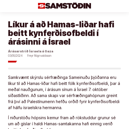
Áfram
að
efni
Líkur á að Hamas-liðar hafi
beitt kynferðisofbeldi í
árásinni á Ísrael
Árásarstríð Ísraela á Gaza
03/05/2024
Freyr Rögnvaldsson
Samkvæmt skýrslu sérfræðinga Sameinuðu þjóðanna eru
líkur til að Hamas-liðar hafi beitt fólk kynferðisofbeldi, þar á
meðal nauðgunum, í árásum sínum á Ísrael 7. október
síðastliðinn. Að sama skapi var sérfræðingahópnum greint
frá því að Palestínumenn hefðu orðið fyrir kynferðisofbeldi
af hálfu ísraelskra hermanna.
Í niðurstöðu hópsins kemur fram að rökstuddur grunur sé
um að gíslar í haldi Hamas-samtakanna hafi einnig verið