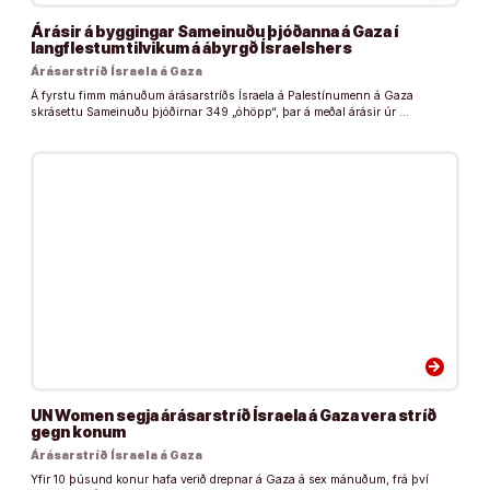
Árásir á byggingar Sameinuðu þjóðanna á Gaza í
langflestum tilvikum á ábyrgð Ísraelshers
Árásarstríð Ísraela á Gaza
Á fyrstu fimm mánuðum árásarstríðs Ísraela á Palestínumenn á Gaza
skrásettu Sameinuðu þjóðirnar 349 „óhöpp“, þar á meðal árásir úr …
arrow_forward
UN Women segja árásarstríð Ísraela á Gaza vera stríð
gegn konum
Árásarstríð Ísraela á Gaza
Yfir 10 þúsund konur hafa verið drepnar á Gaza á sex mánuðum, frá því