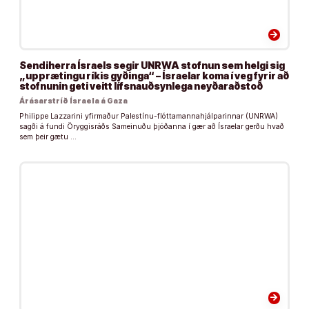
arrow_forward
Sendiherra Ísraels segir UNRWA stofnun sem helgi sig
„upprætingu ríkis gyðinga“ – Ísraelar koma í veg fyrir að
stofnunin geti veitt lífsnauðsynlega neyðaraðstoð
Árásarstríð Ísraela á Gaza
Philippe Lazzarini yfirmaður Palestínu-flóttamannahjálparinnar (UNRWA)
sagði á fundi Öryggisráðs Sameinuðu þjóðanna í gær að Ísraelar gerðu hvað
sem þeir gætu …
arrow_forward