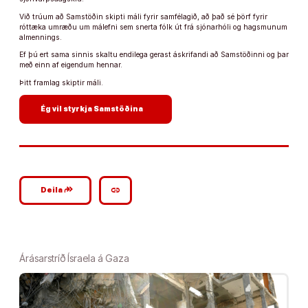
Við trúum að Samstöðin skipti máli fyrir samfélagið, að það sé þörf fyrir
róttæka umræðu um málefni sem snerta fólk út frá sjónarhóli og hagsmunum
almennings.
Ef þú ert sama sinnis skaltu endilega gerast áskrifandi að Samstöðinni og þar
með einn af eigendum hennar.
Þitt framlag skiptir máli.
arrow_forward
Ég vil styrkja Samstöðina
google_plus_reshare
link
Deila
Árásarstríð Ísraela á Gaza