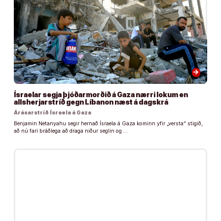
arrow_forward
Ísraelar segja þjóðarmorðið á Gaza nærri lokum en
allsherjarstríð gegn Líbanon næst á dagskrá
Árásarstríð Ísraela á Gaza
Benjamin Netanyahu segir hernað Ísraela á Gaza kominn yfir „versta“ stigið,
að nú fari bráðlega að draga niður seglin og …