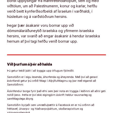
borist upplýsingar frá mannréttindahópum, sem og með
viðtölum, um að Palestínumenn, konur og karlar, hefðu
verið beitt kynferðisofbeldi af Ísraelum í varðhaldi, í
húsleitum og á varðstöðvum hersins.
Þegar þær ásakanir voru bornar upp við
dómsmálaráðuneytið ísraelska og yfirmenn ísraelska
hersins, var svarið að engar ásakanir á hendur ísraelska
hernum af því tagi hefðu verið bornar upp.
Við þurfum á þér að halda
Þú getur tekið þátt í að byggja upp öflugum fjölmiðli.
Samstöðin er í eigu lesenda, áhorfenda og áheyrenda. Með því að gerast
áskrifandi getur þú orðið félagi í Alþýðufélaginu og þar með eigandi að
Samstöðinni.
Áskrifendur borga fyrir það efni sem þeir nota en tryggja í leiðinni að aðrir geti
notið þess. Þetta er því ekki eigingjörn áskrift heldur rausnarleg og
samfélagslega ábyrg.
Samstöðin byrjaði sem umræðuþættir á Facebook en er nú orðinn að
fréttavef, útvarps- og hlaðvarpsþáttum, skoðanapistlum og
sjónvarpsdagskrá.