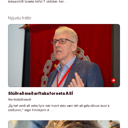
árásarstríð Ísraela hófst 7. október. Þar …
Nýjustu fréttir
arrow_forward
Slúðrað með arftaka forseta ASÍ
Verkalýðsmál
„Ég hef verið að velta fyrir mér hvort ekki væri rétt að gefa öðrum kost á
stöðunni,“ segir Finnbjörn A. …