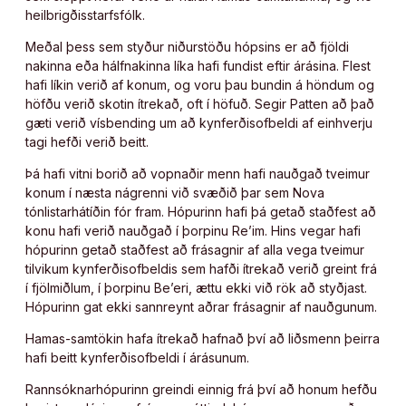
heilbrigðisstarfsfólk.
Meðal þess sem styður niðurstöðu hópsins er að fjöldi
nakinna eða hálfnakinna líka hafi fundist eftir árásina. Flest
hafi líkin verið af konum, og voru þau bundin á höndum og
höfðu verið skotin ítrekað, oft í höfuð. Segir Patten að það
gæti verið vísbending um að kynferðisofbeldi af einhverju
tagi hefði verið beitt.
Þá hafi vitni borið að vopnaðir menn hafi nauðgað tveimur
konum í næsta nágrenni við svæðið þar sem Nova
tónlistarhátíðin fór fram. Hópurinn hafi þá getað staðfest að
konu hafi verið nauðgað í þorpinu Re’im. Hins vegar hafi
hópurinn getað staðfest að frásagnir af alla vega tveimur
tilvikum kynferðisofbeldis sem hafði ítrekað verið greint frá
í fjölmiðlum, í þorpinu Be’eri, ættu ekki við rök að styðjast.
Hópurinn gat ekki sannreynt aðrar frásagnir af nauðgunum.
Hamas-samtökin hafa ítrekað hafnað því að liðsmenn þeirra
hafi beitt kynferðisofbeldi í árásunum.
Rannsóknarhópurinn greindi einnig frá því að honum hefðu