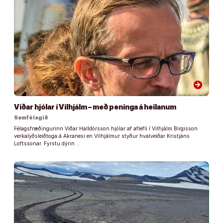
arrow_forward
Viðar hjólar í Vilhjálm – með peninga á heilanum
Samfélagið
Félagsfræðingurinn Viðar Halldórsson hjólar af aflefli í Vilhjálm Birgisson
verkalýðsleiðtoga á Akranesi en Vilhjálmur styður hvalveiðar Kristjáns
Loftssonar. Fyrstu dýrin …