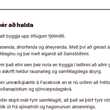
þér að halda
í að byggja upp öflugum fjölmiðli.
 lesenda, áhorfenda og áheyrenda. Með því að gerast á
ufélaginu og þar með eigandi að Samstöðinni.
ir það efni sem þeir nota en tryggja í leiðinni að aðrir 
rn áskrift heldur rausnarleg og samfélagslega ábyrg.
em umræðuþættir á Facebook en er nú orðinn að frétta
koðanapistlum og sjónvarpsdagskrá.
in skipti máli fyrir samfélagið, að það sé þörf fyrir
fólk út frá sjónarhóli og hagsmunum almennings.