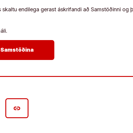
s skaltu endilega gerast áskrifandi að Samstöðinni og 
áli.
arrow_forward
ja Samstöðina
link