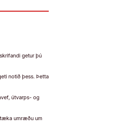
skrifandi getur þú
geti notið þess. Þetta
vef, útvarps- og
 róttæka umræðu um