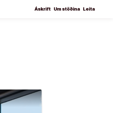
Áskrift
Um stöðina
Leita