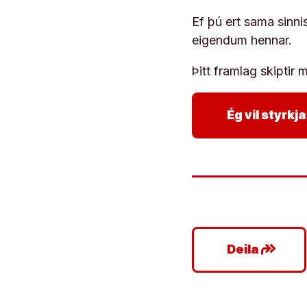
Ef þú ert sama sinni
eigendum hennar.
Þitt framlag skiptir m
Ég vil styrk
google_plus_reshare
Deila