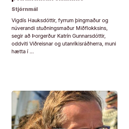
Stjórnmál
Vigdís Hauksdóttir, fyrrum þingmaður og
núverandi stuðningsmaður Miðflokksins,
segir að Þorgerður Katrín Gunnarsdóttir,
oddviti Viðreisnar og utanríkisráðherra, muni
hætta í …