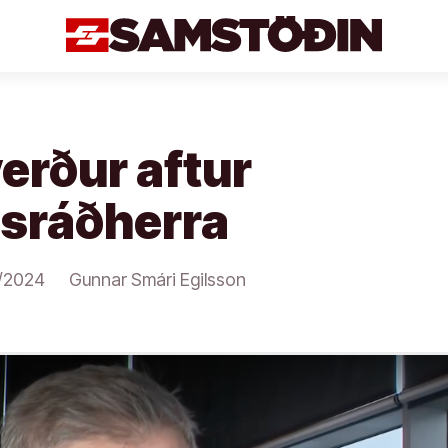
verður aftur
isráðherra
/2024
Gunnar Smári Egilsson