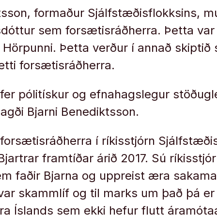
tsson, formaður Sjálfstæðisflokksins, mu
dóttur sem forsætisráðherra. Þetta var t
í Hörpunni. Þetta verður í annað skiptið
tti forsætisráðherra.
er pólitískur og efnahagslegur stöðugle
sagði Bjarni Benediktsson.
orsætisráðherra í ríkisstjórn Sjálfstæði
Bjartrar framtíðar árið 2017. Sú ríkisstjór
em faðir Bjarna og uppreist æra sakam
var skammlíf og til marks um það þá er B
ra Íslands sem ekki hefur flutt áramóta