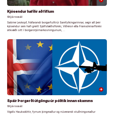
Kjósendur hafðir að fíflum
Stjórnmál
Sabine Leskopf, fráfarandi borgarfulltrúi Samfylkingarinnar, segir að þeir
kjósendur sem hafi greitt Sjálfstæðisflokki, Viðreisn eða Framsóknarflokki
atkvæði sitt í borgarstjórnarkosningunum, …
arrow_forward
Spáir Þorgerði útgöngu úr pólitík innan skamms
Stjórnmál
Vigdís Hauksdóttir, fyrrum þingmaður og núverandi stuðningsmaður