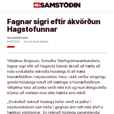
Áfram
að
efni
Fagnar sigri eftir ákvörðun
Hagstofunnar
Verkalýðsmál
04/07/2024
Gunnar Smári Egilsson
Vilhjálmur Birgisson, formaður Starfsgreinasambandsins,
fagnar sigri eftir að Hagstofa Íslands ákvað að hætta að
nota svokallaða reiknaða húsaleigu til að mæla
húsnæðisliðinn í neysluvísitölu. Þess í stað verður eingöngu
greidd húsaleiga notuð við mælingar á húsnæðisliðinum.
Vilhjálmur telur að þetta verði mikil bót og muni líklega leiða
til þess að vísitalan muni ekki hækka eins mikið.
„Svokölluð reiknuð húsleiga hefur verið sá þáttur í
neysluvísitölunni sem hefur í gegnum árin haft mikil áhrif á
hækkun vísitölunnar. En reiknuð húsleiga samanstendur