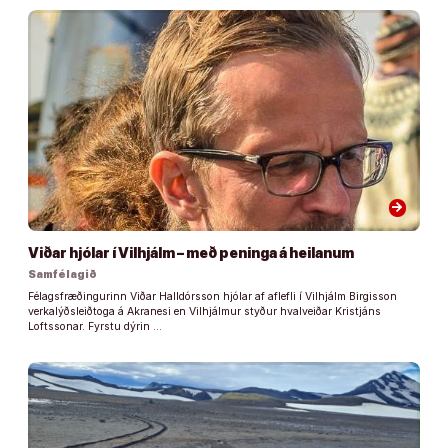
arrow_forward
Viðar hjólar í Vilhjálm – með peninga á heilanum
Samfélagið
Félagsfræðingurinn Viðar Halldórsson hjólar af aflefli í Vilhjálm Birgisson
verkalýðsleiðtoga á Akranesi en Vilhjálmur styður hvalveiðar Kristjáns
Loftssonar. Fyrstu dýrin …