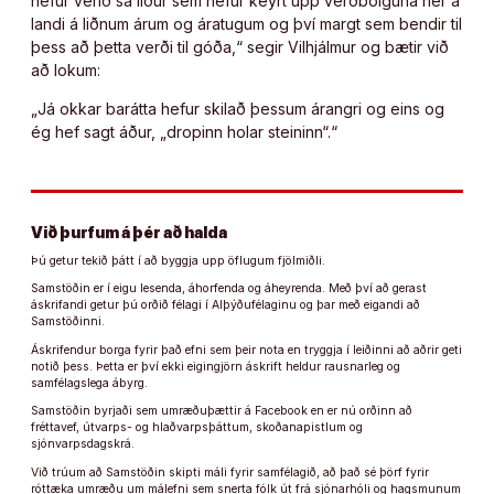
hefur verið sá liður sem hefur keyrt upp verðbólguna hér á
landi á liðnum árum og áratugum og því margt sem bendir til
þess að þetta verði til góða,“ segir Vilhjálmur og bætir við
að lokum:
„Já okkar barátta hefur skilað þessum árangri og eins og
ég hef sagt áður, „dropinn holar steininn“.“
Við þurfum á þér að halda
Þú getur tekið þátt í að byggja upp öflugum fjölmiðli.
Samstöðin er í eigu lesenda, áhorfenda og áheyrenda. Með því að gerast
áskrifandi getur þú orðið félagi í Alþýðufélaginu og þar með eigandi að
Samstöðinni.
Áskrifendur borga fyrir það efni sem þeir nota en tryggja í leiðinni að aðrir geti
notið þess. Þetta er því ekki eigingjörn áskrift heldur rausnarleg og
samfélagslega ábyrg.
Samstöðin byrjaði sem umræðuþættir á Facebook en er nú orðinn að
fréttavef, útvarps- og hlaðvarpsþáttum, skoðanapistlum og
sjónvarpsdagskrá.
Við trúum að Samstöðin skipti máli fyrir samfélagið, að það sé þörf fyrir
róttæka umræðu um málefni sem snerta fólk út frá sjónarhóli og hagsmunum