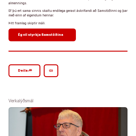
almennings.
Ef þú ert sama sinnis skaltu endilega gerast áskrifandi að Samstöðinni og þar
með einn af eigendum hennar.
Þitt framlag skiptir máli.
arrow_forward
Ég vil styrkja Samstöðina
google_plus_reshare
link
Deila
Verkalýðsmál