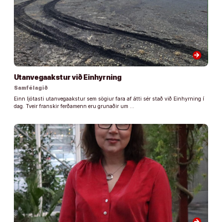
arrow_forward
Utanvegaakstur við Einhyrning
Samfélagið
Einn ljótasti utanvegaakstur sem sögiur fara af átti sér stað við Einhyrning í
dag. Tveir franskir ferðamenn eru grunaðir um …
arrow_forward