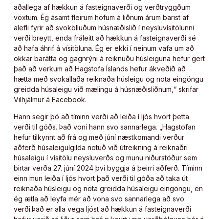
aðallega af hækkun á fasteignaverði og verðtryggðum
vöxtum. Ég ásamt fleirum höfum á liðnum árum barist af
alefli fyrir að svokölluðum húsnæðislið í neysluvísitölunni
verði breytt, enda fráleitt að hækkun á fasteignaverði sé
að hafa áhrif á vísitöluna. Ég er ekki í neinum vafa um að
okkar barátta og gagnrýni á reiknuðu húsleiguna hefur gert
það að verkum að Hagstofa Íslands hefur ákveðið að
hætta með svokallaða reiknaða húsleigu og nota eingöngu
greidda húsaleigu við mælingu á húsnæðisliðnum,“ skrifar
Vilhjálmur á Facebook.
Hann segir þó að tíminn verði að leiða í ljós hvort þetta
verði til góðs. Það voni hann svo sannarlega. „Hagstofan
hefur tilkynnt að frá og með júní næstkomandi verður
aðferð húsaleiguígilda notuð við útreikning á reiknaðri
húsaleigu í vísitölu neysluverðs og munu niðurstöður sem
birtar verða 27. júní 2024 því byggja á þeirri aðferð. Tíminn
einn mun leiða í ljós hvort það verði til góða að taka út
reiknaða húsleigu og nota greidda húsaleigu eingöngu, en
ég ætla að leyfa mér að vona svo sannarlega að svo
verði.Það er alla vega ljóst að hækkun á fasteignaverði