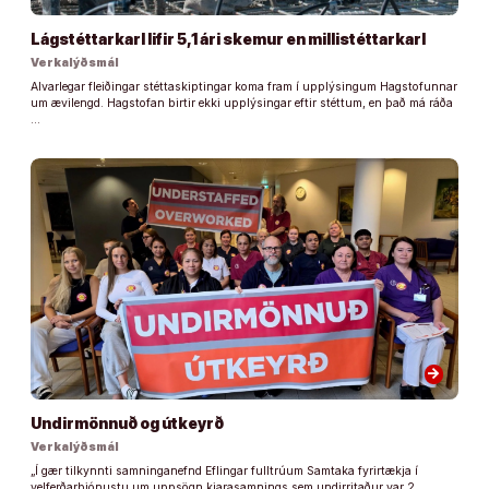
Lágstéttarkarl lifir 5,1 ári skemur en millistéttarkarl
Verkalýðsmál
Alvarlegar fleiðingar stéttaskiptingar koma fram í upplýsingum Hagstofunnar
um ævilengd. Hagstofan birtir ekki upplýsingar eftir stéttum, en það má ráða
…
arrow_forward
Undirmönnuð og útkeyrð
Verkalýðsmál
„Í gær tilkynnti samninganefnd Eflingar fulltrúum Samtaka fyrirtækja í
velferðarþjónustu um uppsögn kjarasamnings sem undirritaður var 2.