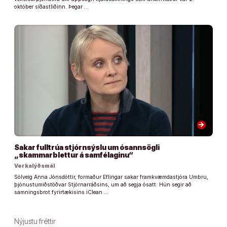
október síðastliðinn. Þegar …
arrow_forward
Sakar fulltrúa stjórnsýslu um ósannsögli
„skammarblettur á samfélaginu“
Verkalýðsmál
Sólveig Anna Jónsdóttir, formaður Eflingar sakar framkvæmdastjóra Umbru,
þjónustumiðstöðvar Stjórnarráðsins, um að segja ósatt. Hún segir að
samningsbrot fyrirtækisins iClean …
Nýjustu fréttir