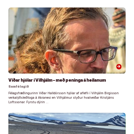
arrow_forward
Viðar hjólar í Vilhjálm – með peninga á heilanum
Samfélagið
Félagsfræðingurinn Viðar Halldórsson hjólar af aflefli í Vilhjálm Birgisson
verkalýðsleiðtoga á Akranesi en Vilhjálmur styður hvalveiðar Kristjáns
Loftssonar. Fyrstu dýrin …