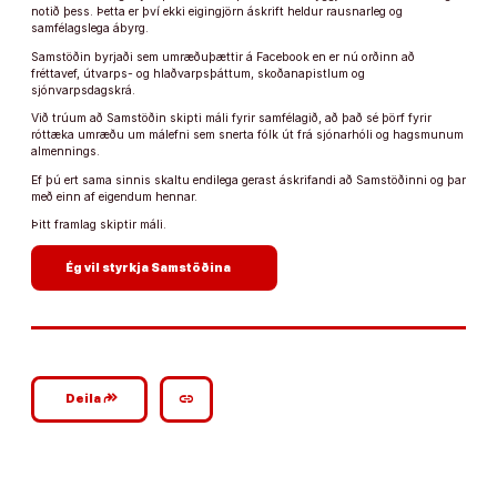
notið þess. Þetta er því ekki eigingjörn áskrift heldur rausnarleg og
samfélagslega ábyrg.
Samstöðin byrjaði sem umræðuþættir á Facebook en er nú orðinn að
fréttavef, útvarps- og hlaðvarpsþáttum, skoðanapistlum og
sjónvarpsdagskrá.
Við trúum að Samstöðin skipti máli fyrir samfélagið, að það sé þörf fyrir
róttæka umræðu um málefni sem snerta fólk út frá sjónarhóli og hagsmunum
almennings.
Ef þú ert sama sinnis skaltu endilega gerast áskrifandi að Samstöðinni og þar
með einn af eigendum hennar.
Þitt framlag skiptir máli.
arrow_forward
Ég vil styrkja Samstöðina
google_plus_reshare
link
Deila