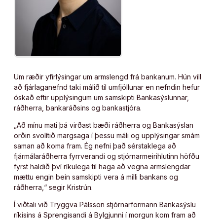
Um ræðir yfirlýsingar um armslengd frá bankanum. Hún vill
að fjárlaganefnd taki málið til umfjöllunar en nefndin hefur
óskað eftir upplýsingum um samskipti Bankasýslunnar,
ráðherra, bankaráðsins og bankastjóra.
„Að mínu mati þá virðast bæði ráðherra og Bankasýslan
orðin svolítið margsaga í þessu máli og upplýsingar smám
saman að koma fram. Ég nefni það sérstaklega að
fjármálaráðherra fyrrverandi og stjórnarmeirihlutinn höfðu
fyrst haldið því ríkulega til haga að vegna armslengdar
mættu engin bein samskipti vera á milli bankans og
ráðherra,“ segir Kristrún.
Í viðtali við Tryggva Pálsson stjórnarformann Bankasýslu
ríkisins á Sprengisandi á Bylgjunni í morgun kom fram að