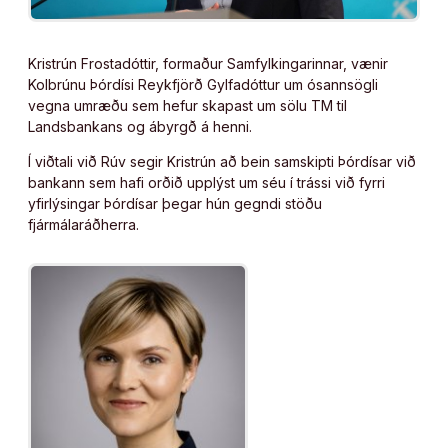
Kristrún Frostadóttir, formaður Samfylkingarinnar, vænir
Kolbrúnu Þórdísi Reykfjörð Gylfadóttur um ósannsögli
vegna umræðu sem hefur skapast um sölu TM til
Landsbankans og ábyrgð á henni.
Í viðtali við Rúv segir Kristrún að bein samskipti Þórdísar við
bankann sem hafi orðið upplýst um séu í trássi við fyrri
yfirlýsingar Þórdísar þegar hún gegndi stöðu
fjármálaráðherra.