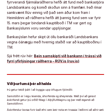
fyrrverandi fjármálaráðherra hefði átt fund með bankastjóra
Landsbankans og komið skoðun sinn á framfæri. Það rímar
samkvæmt Rúv einnig við það sem áður kom fram í
Heimildinni að ráðherra hefði átt þannig fund sem var fyrir
15. mars þegar bindandi kauptilboð í TM var gert og
Bankasýslunni voru sendar upplýsingar.
Bankasýslan hefur skipt út öllu bankaráði Landsbankans
vegna óánægju með hvernig staðið var að kauptilboðinu í
TM.
Sjá frétt rúv hér:
Bein samskipti við bankann í trássi við
fyrri yfirlýsingar ráðherra – RÚV.is (ruv.is)
Við þurfum á þér að halda
Þú getur tekið þátt í að byggja upp öflugum fjölmiðli.
Samstöðin er í eigu lesenda, áhorfenda og áheyrenda. Með því að gerast
áskrifandi getur þú orðið félagi í Alþýðufélaginu og þar með eigandi að
Samstöðinni.
Áskrifendur borga fyrir það efni sem þeir nota en tryggja í leiðinni að aðrir geti