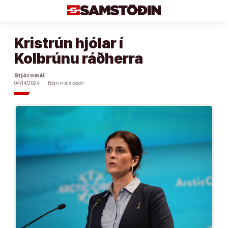
Áfram
að
efni
Kristrún hjólar í
Kolbrúnu ráðherra
Stjórnmál
04/14/2024
Björn Þorláksson