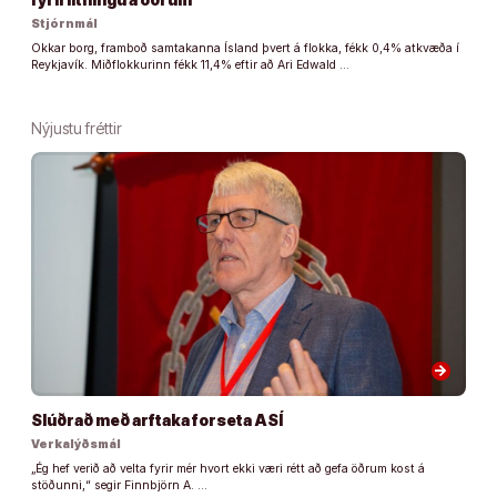
Stjórnmál
Okkar borg, framboð samtakanna Ísland þvert á flokka, fékk 0,4% atkvæða í
Reykjavík. Miðflokkurinn fékk 11,4% eftir að Ari Edwald …
Nýjustu fréttir
arrow_forward
Slúðrað með arftaka forseta ASÍ
Verkalýðsmál
„Ég hef verið að velta fyrir mér hvort ekki væri rétt að gefa öðrum kost á
stöðunni,“ segir Finnbjörn A. …