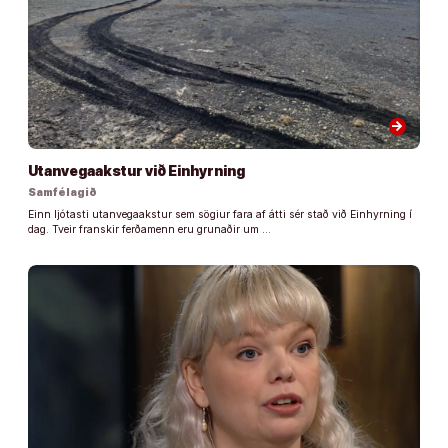
arrow_forward
Utanvegaakstur við Einhyrning
Samfélagið
Einn ljótasti utanvegaakstur sem sögiur fara af átti sér stað við Einhyrning í
dag. Tveir franskir ferðamenn eru grunaðir um …