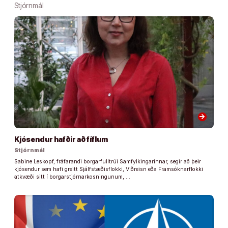
Stjórnmál
arrow_forward
Kjósendur hafðir að fíflum
Stjórnmál
Sabine Leskopf, fráfarandi borgarfulltrúi Samfylkingarinnar, segir að þeir
kjósendur sem hafi greitt Sjálfstæðisflokki, Viðreisn eða Framsóknarflokki
atkvæði sitt í borgarstjórnarkosningunum, …