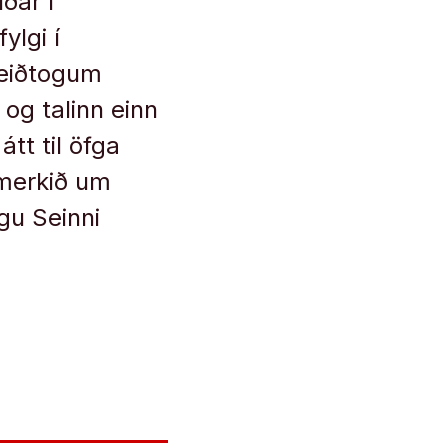
ðar í
ylgi í
 leiðtogum
og talinn einn
átt til öfga
smerkið um
gu Seinni
a