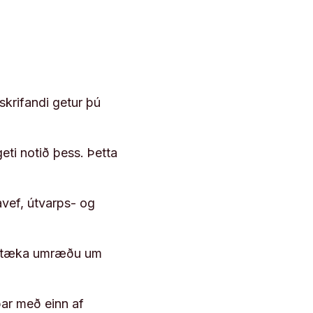
skrifandi getur þú
geti notið þess. Þetta
vef, útvarps- og
 róttæka umræðu um
þar með einn af