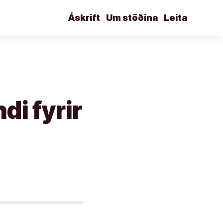
Áskrift
Um stöðina
Leita
i fyrir