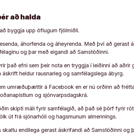
þér að halda
í að byggja upp öflugum fjölmiðli.
 lesenda, áhorfenda og áheyrenda. Með því að gerast á
ufélaginu og þar með eigandi að Samstöðinni.
ir það efni sem þeir nota en tryggja í leiðinni að aðrir 
rn áskrift heldur rausnarleg og samfélagslega ábyrg.
em umræðuþættir á Facebook en er nú orðinn að frétta
koðanapistlum og sjónvarpsdagskrá.
in skipti máli fyrir samfélagið, að það sé þörf fyrir
fólk út frá sjónarhóli og hagsmunum almennings.
s skaltu endilega gerast áskrifandi að Samstöðinni og 