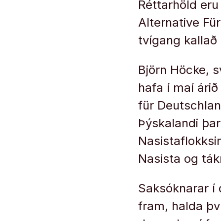
Réttarhöld eru
Alternative Fü
tvígang kalla
Björn Höcke, s
hafa í maí ári
für Deutschlan
Þýskalandi þar
Nasistaflokksin
Nasista og ták
Saksóknarar í 
fram, halda því