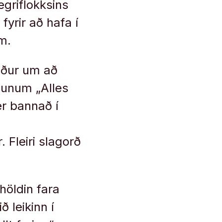
griflokksins
yrir að hafa í
um.
aður um að
ðunum „Alles
er bannað í
. Fleiri slagorð
höldin fara
 leikinn í