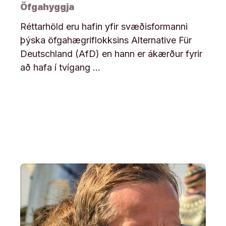
Öfgahyggja
Réttarhöld eru hafin yfir svæðisformanni
þýska öfgahægriflokksins Alternative Für
Deutschland (AfD) en hann er ákærður fyrir
að hafa í tvígang …