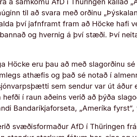
ra á samkomu AfD í Thüringen kallað „Al
úginn til að svara með orðinu „Þýskalan
lda því jafnframt fram að Höcke hafi ver
 bannað og hvernig á því stæði. Því nei
a Höcke eru þau að með slagorðinu sé 
amlegs athæfis og það sé notað í almen
í sjónvarpsþætti sem sendur var út áður 
 hefði í raun aðeins verið að þýða slag
ndi Bandaríkjaforseta, „Ameríka fyrst“, 
rið svæðisformaður AfD í Thüringen frá