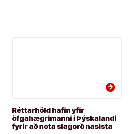
arrow_forward
Réttarhöld hafin yfir
öfgahægrimanni í Þýskalandi
fyrir að nota slagorð nasista