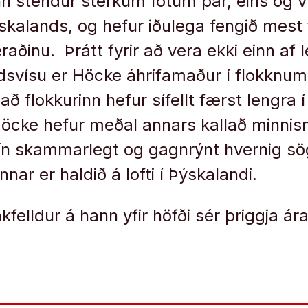
nn stendur sterkum fótum þar, eins og ví
skalands, og hefur iðulega fengið mest f
raðinu. Þrátt fyrir að vera ekki einn af
ndsvísu er Höcke áhrifamaður í flokknum 
að flokkurinn hefur sífellt færst lengra í 
Höcke hefur meðal annars kallað minni
rlín skammarlegt og gagnrýnt hvernig sö
nnar er haldið á lofti í Þýskalandi.
felldur á hann yfir höfði sér þriggja ár