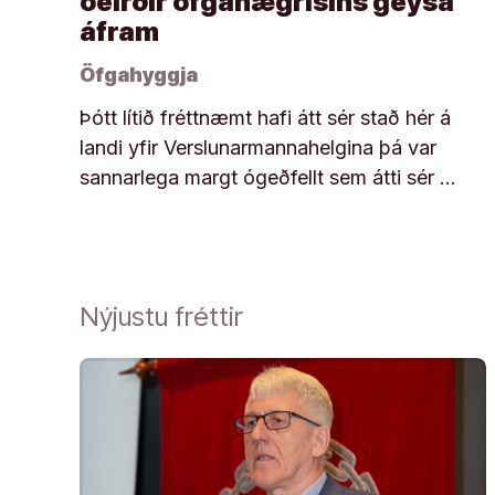
óeirðir öfgahægrisins geysa
áfram
Öfgahyggja
Þótt lítið fréttnæmt hafi átt sér stað hér á
landi yfir Verslunarmannahelgina þá var
sannarlega margt ógeðfellt sem átti sér …
Nýjustu fréttir