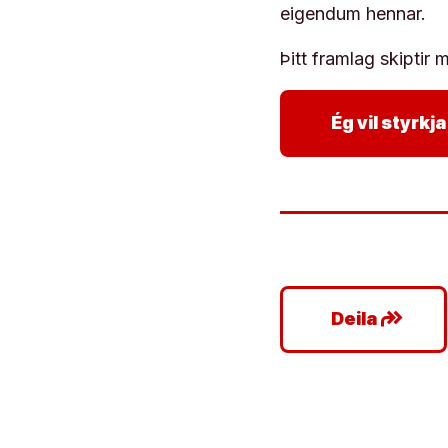
eigendum hennar.
Þitt framlag skiptir m
Ég vil styrk
google_plus_reshare
Deila