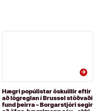
arrow_forward
Hægri popúlistar öskuillir eftir
að lögreglan í Brussel stöðvaði
fund þeirra – Borgarstjóri segir