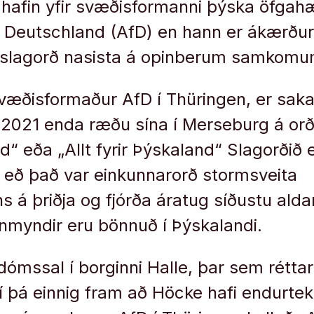
 hafin yfir svæðisformanni þýska öfgahæ
r Deutschland (AfD) en hann er ákærður f
ð slagorð nasista á opinberum samkom
væðisformaður AfD í Thüringen, er sak
ð 2021 enda ræðu sína í Merseburg á or
d“ eða „Allt fyrir Þýskaland“ Slagorðið 
 eð það var einkunnarorð stormsveita
s á þriðja og fjórða áratug síðustu aldar
nmyndir eru bönnuð í Þýskalandi.
dómssal í borginni Halle, þar sem réttar
 þá einnig fram að Höcke hafi endurtekið