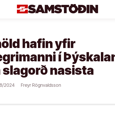
öld hafin yfir
rimanni í Þýskaland
 slagorð nasista
18/2024
Freyr Rögnvaldsson