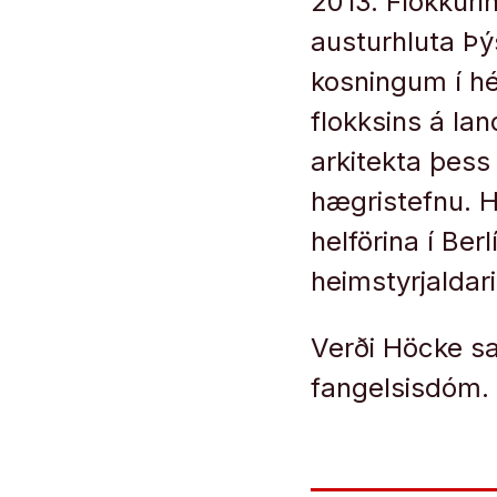
2013. Flokkuri
austurhluta Þý
kosningum í hé
flokksins á la
arkitekta þess 
hægristefnu. 
helförina í Be
heimstyrjaldari
Verði Höcke sak
fangelsisdóm.