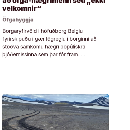
að öfga-hægrimenn séu „ekki
velkomnir“
Öfgahyggja
Borgaryfirvöld í höfuðborg Belgíu
fyrirskipuðu í gær lögreglu í borginni að
stöðva samkomu hægri popúlískra
þjóðernissinna sem þar fór fram. …