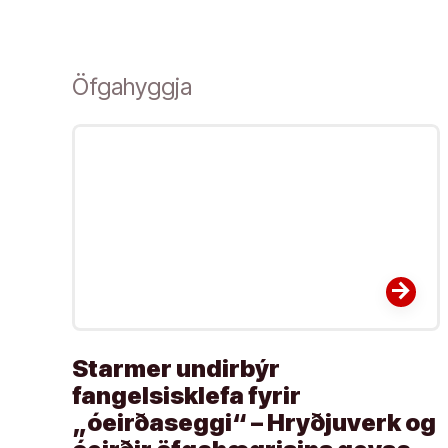
Öfgahyggja
arrow_forward
Starmer undirbýr
fangelsisklefa fyrir
„óeirðaseggi“ – Hryðjuverk og