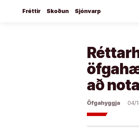
Áfram
Fréttir
Skoðun
Sjónvarp
að
efni
Réttarh
öfgahæg
að nota
Öfgahyggja
04/