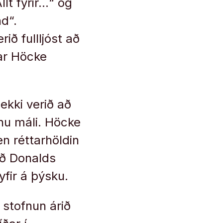
lt fyrir…“ og
d“.
ið fullljóst að
tar Höcke
ekki verið að
nu máli. Höcke
en réttarhöldin
oð Donalds
yfir á þýsku.
 stofnun árið