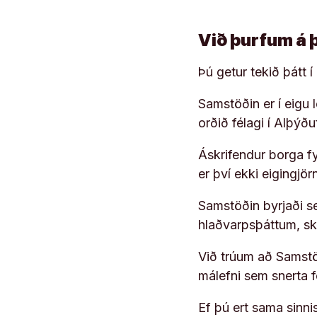
Við þurfum á 
Þú getur tekið þátt 
Samstöðin er í eigu
orðið félagi í Alþýð
Áskrifendur borga fyr
er því ekki eigingjö
Samstöðin byrjaði s
hlaðvarpsþáttum, s
Við trúum að Samstöð
málefni sem snerta 
Ef þú ert sama sinni