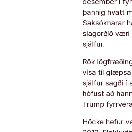
desember í fyr
þannig hvatt m
Saksóknarar ha
slagorðið væri
sjálfur.
Rök lögfræðing
vísa til glæps
sjálfur sagði 
hófust að hann
Trump fyrrvera
Höcke hefur ve