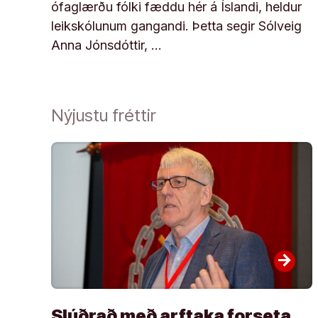
ófaglærðu fólki fæddu hér á Íslandi, heldur
leikskólunum gangandi. Þetta segir Sólveig
Anna Jónsdóttir, …
Nýjustu fréttir
arrow_forward
Slúðrað með arftaka forseta