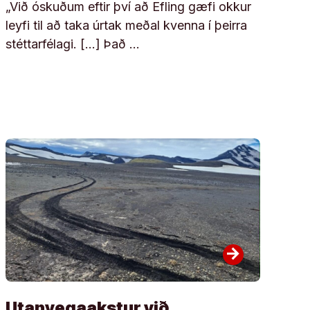
„Við óskuðum eftir því að Efling gæfi okkur
leyfi til að taka úrtak meðal kvenna í þeirra
stéttarfélagi. […] Það …
arrow_forward
Utanvegaakstur við