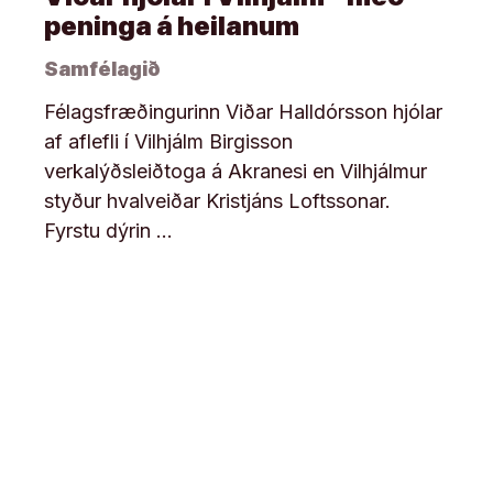
peninga á heilanum
Samfélagið
Félagsfræðingurinn Viðar Halldórsson hjólar
af aflefli í Vilhjálm Birgisson
verkalýðsleiðtoga á Akranesi en Vilhjálmur
styður hvalveiðar Kristjáns Loftssonar.
Fyrstu dýrin …