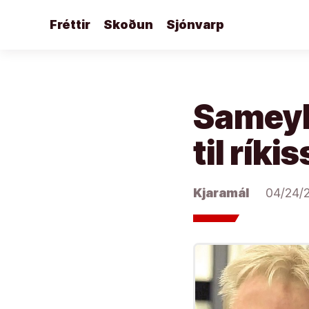
Áfram
Fréttir
Skoðun
Sjónvarp
að
efni
Sameyki
til rík
Kjaramál
04/24/