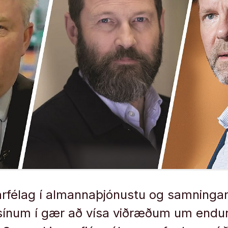
arfélag í almannaþjónustu og samninga
 sínum í gær að vísa viðræðum um endu