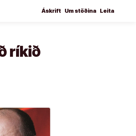
Áskrift
Um stöðina
Leita
ð ríkið