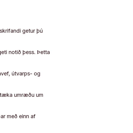
skrifandi getur þú
geti notið þess. Þetta
vef, útvarps- og
 róttæka umræðu um
þar með einn af