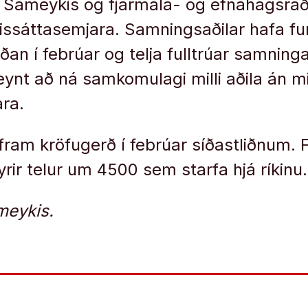
 Sameykis og fjármála- og efnahagsráðh
ríkissáttasemjara. Samningsaðilar hafa fu
íðan í febrúar og telja fulltrúar samnin
eynt að ná samkomulagi milli aðila án m
ara.
fram kröfugerð í febrúar síðastliðnum. 
rir telur um 4500 sem starfa hjá ríkinu.
meykis.