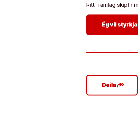
Þitt framlag skiptir m
Ég vil styrk
google_plus_reshare
Deila