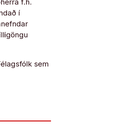
erra f.h.
ndað í
ganefndar
illigöngu
Félagsfólk sem