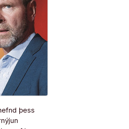
nefnd þess
rnýjun