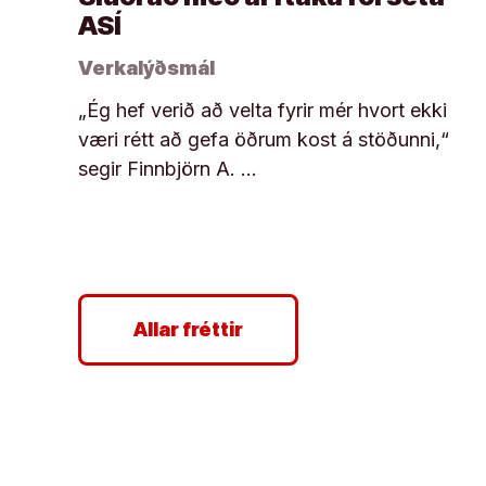
ASÍ
Verkalýðsmál
„Ég hef verið að velta fyrir mér hvort ekki
væri rétt að gefa öðrum kost á stöðunni,“
segir Finnbjörn A. …
Allar fréttir