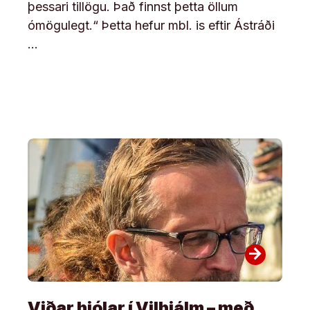
þess­ari til­lögu. Það finnst þetta öll­um
ómögu­legt.“ Þetta hefur mbl. is eftir Ástráði
…
arrow_forward
Viðar hjólar í Vilhjálm – með