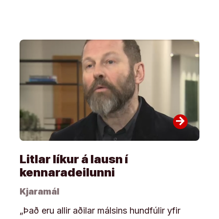
arrow_forward
Litlar líkur á lausn í
kennaradeilunni
Kjaramál
„Það eru all­ir aðilar máls­ins hund­fúl­ir yfir