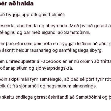
þér að halda
í að byggja upp öflugum fjölmiðli.
 lesenda, áhorfenda og áheyrenda. Með því að gerast á
ufélaginu og þar með eigandi að Samstöðinni.
ir það efni sem þeir nota en tryggja í leiðinni að aðrir 
rn áskrift heldur rausnarleg og samfélagslega ábyrg.
em umræðuþættir á Facebook en er nú orðinn að frétta
koðanapistlum og sjónvarpsdagskrá.
in skipti máli fyrir samfélagið, að það sé þörf fyrir
fólk út frá sjónarhóli og hagsmunum almennings.
s skaltu endilega gerast áskrifandi að Samstöðinni og 