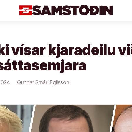
 vísar kjaradeilu vi
issáttasemjara
2024
Gunnar Smári Egilsson