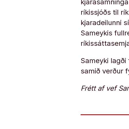
kjarasamninga
ríkissjóðs til 
kjaradeilunni s
Sameykis fullr
ríkissáttasemj
Sameyki lagði 
samið verður fy
Frétt af vef Sa