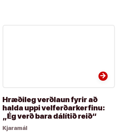
arrow_forward
Hræðileg verðlaun fyrir að
halda uppi velferðarkerfinu:
„Ég verð bara dálítið reið“
Kjaramál