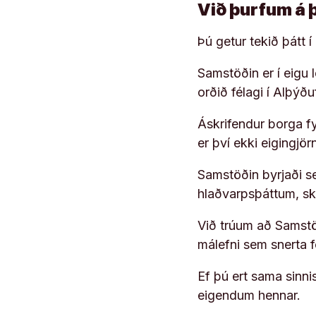
Við þurfum á 
Þú getur tekið þátt 
Samstöðin er í eigu
orðið félagi í Alþýð
Áskrifendur borga fyr
er því ekki eigingjö
Samstöðin byrjaði s
hlaðvarpsþáttum, s
Við trúum að Samstöð
málefni sem snerta 
Ef þú ert sama sinni
eigendum hennar.