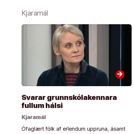
Kjaramál
arrow_forward
Svarar grunnskólakennara
fullum hálsi
Kjaramál
Ófaglært fólk af erlendum uppruna, ásamt