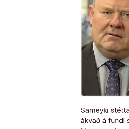
Sameyki stétt
ákvað á fundi