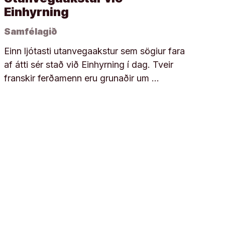
Einhyrning
Samfélagið
Einn ljótasti utanvegaakstur sem sögiur fara
af átti sér stað við Einhyrning í dag. Tveir
franskir ferðamenn eru grunaðir um …