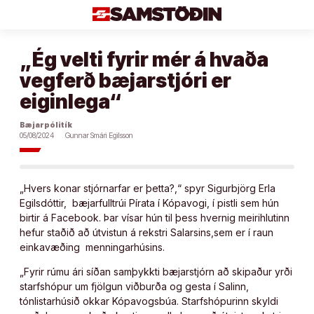
Áfram
að
efni
„Ég velti fyrir mér á hvaða
vegferð bæjarstjóri er
eiginlega“
Bæjarpólitík
05/08/2024
Gunnar Smári Egilsson
„Hvers konar stjórnarfar er þetta?,“ spyr Sigurbjörg Erla
Egilsdóttir, bæjarfulltrúi Pírata í Kópavogi, í pistli sem hún
birtir á Facebook. Þar vísar hún til þess hvernig meirihlutinn
hefur staðið að útvistun á rekstri Salarsins,sem er í raun
einkavæðing menningarhúsins.
„Fyrir rúmu ári síðan samþykkti bæjarstjórn að skipaður yrði
starfshópur um fjölgun viðburða og gesta í Salinn,
tónlistarhúsið okkar Kópavogsbúa. Starfshópurinn skyldi