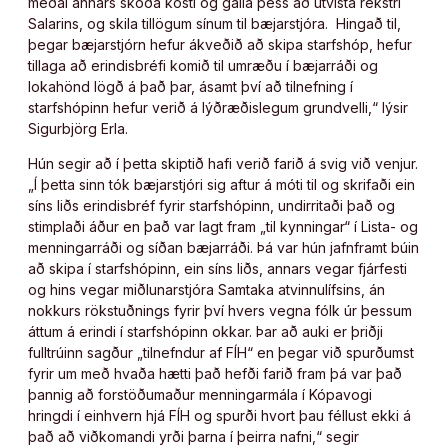
meðal annars skoða kosti og galla þess að útvista rekstri
Salarins, og skila tillögum sínum til bæjarstjóra. Hingað til,
þegar bæjarstjórn hefur ákveðið að skipa starfshóp, hefur
tillaga að erindisbréfi komið til umræðu í bæjarráði og
lokahönd lögð á það þar, ásamt því að tilnefning í
starfshópinn hefur verið á lýðræðislegum grundvelli,“ lýsir
Sigurbjörg Erla.
Hún segir að í þetta skiptið hafi verið farið á svig við venjur.
„Í þetta sinn tók bæjarstjóri sig aftur á móti til og skrifaði ein
síns liðs erindisbréf fyrir starfshópinn, undirritaði það og
stimplaði áður en það var lagt fram „til kynningar“ í Lista- og
menningarráði og síðan bæjarráði. Þá var hún jafnframt búin
að skipa í starfshópinn, ein síns liðs, annars vegar fjárfesti
og hins vegar miðlunarstjóra Samtaka atvinnulífsins, án
nokkurs rökstuðnings fyrir því hvers vegna fólk úr þessum
áttum á erindi í starfshópinn okkar. Þar að auki er þriðji
fulltrúinn sagður „tilnefndur af FÍH“ en þegar við spurðumst
fyrir um með hvaða hætti það hefði farið fram þá var það
þannig að forstöðumaður menningarmála í Kópavogi
hringdi í einhvern hjá FÍH og spurði hvort þau féllust ekki á
það að viðkomandi yrði þarna í þeirra nafni,“ segir