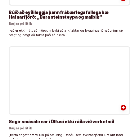
Búið að eyðileggja þann frábærlega fallega bæ
Hafnarfjörð: „Bara steinsteypa og malbik“
Bæjarpólitík
Það er ekki nýtt að mörgum þyki að arkítektar og byggingariðnaðurinn sé
hægt og hægt að takst það að rústa …
arrow_forward
Segir smásálirnar í Ölfusi ekki ráða við verkefnið
Bæjarpólitík
„Þetta er gott dæmi um þá ömurlegu stöðu sem sveitastjórnir um allt land