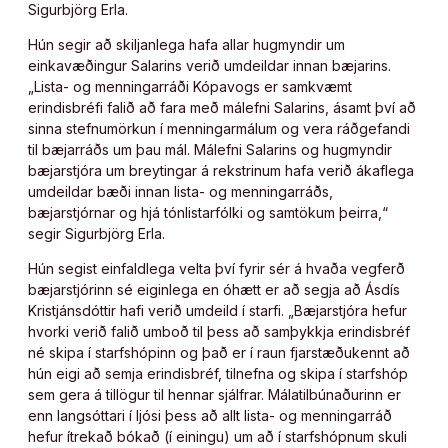
Sigurbjörg Erla.
Hún segir að skiljanlega hafa allar hugmyndir um
einkavæðingur Salarins verið umdeildar innan bæjarins.
„Lista- og menningarráði Kópavogs er samkvæmt
erindisbréfi falið að fara með málefni Salarins, ásamt því að
sinna stefnumörkun í menningarmálum og vera ráðgefandi
til bæjarráðs um þau mál. Málefni Salarins og hugmyndir
bæjarstjóra um breytingar á rekstrinum hafa verið ákaflega
umdeildar bæði innan lista- og menningarráðs,
bæjarstjórnar og hjá tónlistarfólki og samtökum þeirra,“
segir Sigurbjörg Erla.
Hún segist einfaldlega velta því fyrir sér á hvaða vegferð
bæjarstjórinn sé eiginlega en óhætt er að segja að Ásdís
Kristjánsdóttir hafi verið umdeild í starfi. „Bæjarstjóra hefur
hvorki verið falið umboð til þess að samþykkja erindisbréf
né skipa í starfshópinn og það er í raun fjarstæðukennt að
hún eigi að semja erindisbréf, tilnefna og skipa í starfshóp
sem gera á tillögur til hennar sjálfrar. Málatilbúnaðurinn er
enn langsóttari í ljósi þess að allt lista- og menningarráð
hefur ítrekað bókað (í einingu) um að í starfshópnum skuli