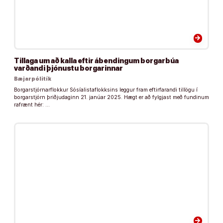
arrow_forward
Tillaga um að kalla eftir ábendingum borgarbúa
varðandi þjónustu borgarinnar
Bæjarpólitík
Borgarstjórnarflokkur Sósíalistaflokksins leggur fram eftirfarandi tillögu í
borgarstjórn þriðjudaginn 21. janúar 2025. Hægt er að fylgjast með fundinum
rafrænt hér: …
arrow_forward