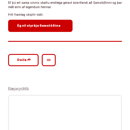
Ef þú ert sama sinnis skaltu endilega gerast áskrifandi að Samstöðinni og þar
með einn af eigendum hennar.
Þitt framlag skiptir máli.
arrow_forward
Ég vil styrkja Samstöðina
google_plus_reshare
link
Deila
Bæjarpólitík