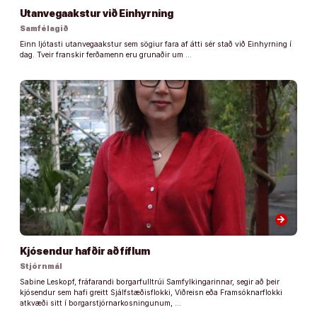
Utanvegaakstur við Einhyrning
Samfélagið
Einn ljótasti utanvegaakstur sem sögiur fara af átti sér stað við Einhyrning í
dag. Tveir franskir ferðamenn eru grunaðir um …
arrow_forward
Kjósendur hafðir að fíflum
Stjórnmál
Sabine Leskopf, fráfarandi borgarfulltrúi Samfylkingarinnar, segir að þeir
kjósendur sem hafi greitt Sjálfstæðisflokki, Viðreisn eða Framsóknarflokki
atkvæði sitt í borgarstjórnarkosningunum, …