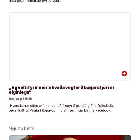
hafa þegar kemur að því að vera …
arrow_forward
„Ég velti fyrir mér á hvaða vegferð bæjarstjóri er
eiginlega“
Bæjarpólitík
„Hvers konar stjórnarfar er þetta?,“ spyr Sigurbjörg Erla Egilsdóttir,
bæjarfulltrúi Pírata í Kópavogi, í pistli sem hún birtir á Facebook. …
Nýjustu fréttir