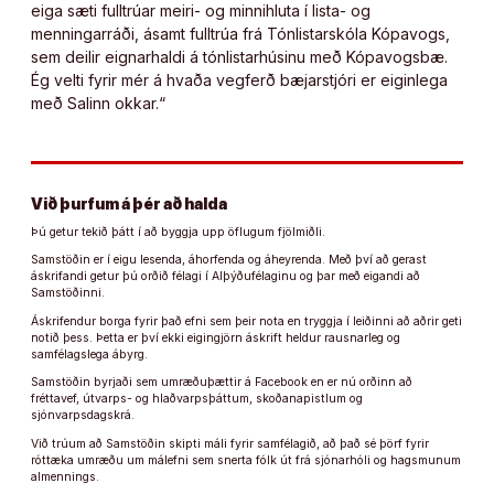
eiga sæti fulltrúar meiri- og minnihluta í lista- og
menningarráði, ásamt fulltrúa frá Tónlistarskóla Kópavogs,
sem deilir eignarhaldi á tónlistarhúsinu með Kópavogsbæ.
Ég velti fyrir mér á hvaða vegferð bæjarstjóri er eiginlega
með Salinn okkar.“
Við þurfum á þér að halda
Þú getur tekið þátt í að byggja upp öflugum fjölmiðli.
Samstöðin er í eigu lesenda, áhorfenda og áheyrenda. Með því að gerast
áskrifandi getur þú orðið félagi í Alþýðufélaginu og þar með eigandi að
Samstöðinni.
Áskrifendur borga fyrir það efni sem þeir nota en tryggja í leiðinni að aðrir geti
notið þess. Þetta er því ekki eigingjörn áskrift heldur rausnarleg og
samfélagslega ábyrg.
Samstöðin byrjaði sem umræðuþættir á Facebook en er nú orðinn að
fréttavef, útvarps- og hlaðvarpsþáttum, skoðanapistlum og
sjónvarpsdagskrá.
Við trúum að Samstöðin skipti máli fyrir samfélagið, að það sé þörf fyrir
róttæka umræðu um málefni sem snerta fólk út frá sjónarhóli og hagsmunum
almennings.