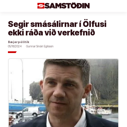
Áfram
að
efni
Segir smásálirnar í Ölfusi
ekki ráða við verkefnið
Bæjarpólitík
05/18/2024
Gunnar Smári Egilsson