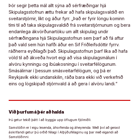
Þór segir þetta mál allt sýna að sérfræðingar hjá
Skipulagsstofnun ættu frekar að hafa skipulagsvaldið en
sveitarstjórnir, líkt og áður fyrr. „Það er fyrir löngu kominn
tími til að taka skipulagsvaldið frá sveitarstjórnunum og bera
endanlega ákvörðunartöku um allt skipulag undir
sérfræðingana hjá Skipulagsstofnun sem þarf að fá aftur
það vald sem hún hafði áður en Sif Friðleifsdóttir fyrrv.
ráðherra eyðilagði það. Skipulagsstofnun þarf líka að hafa
völd til að ákveða hvort eigi að vísa skipulagsmálum í
alvöru kynningu og íbúakosningu í sveitarfélögunum.
Smásálirnar í þessum smásveitarfélögum, og þá er
Reykjavík ekki undanskilin, ráða bara ekki við verkefnið
eins og lögskipað stjórnvald á að gera í alvöru landi.“
Við þurfum á þér að halda
Þú getur tekið þátt í að byggja upp öflugum fjölmiðli.
Samstöðin er í eigu lesenda, áhorfenda og áheyrenda. Með því að gerast
áskrifandi getur þú orðið félagi í Alþýðufélaginu og þar með eigandi að
Samstöðinni.