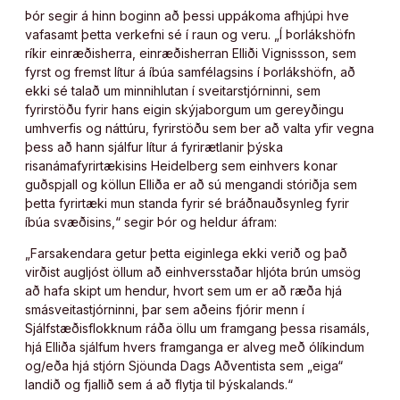
Þór segir á hinn boginn að þessi uppákoma afhjúpi hve
vafasamt þetta verkefni sé í raun og veru. „Í Þorlákshöfn
ríkir einræðisherra, einræðisherran Elliði Vignissson, sem
fyrst og fremst lítur á íbúa samfélagsins í Þorlákshöfn, að
ekki sé talað um minnihlutan í sveitarstjórninni, sem
fyrirstöðu fyrir hans eigin skýjaborgum um gereyðingu
umhverfis og náttúru, fyrirstöðu sem ber að valta yfir vegna
þess að hann sjálfur lítur á fyrirætlanir þýska
risanámafyrirtækisins Heidelberg sem einhvers konar
guðspjall og köllun Elliða er að sú mengandi stóriðja sem
þetta fyrirtæki mun standa fyrir sé bráðnauðsynleg fyrir
íbúa svæðisins,“ segir Þór og heldur áfram:
„Farsakendara getur þetta eiginlega ekki verið og það
virðist augljóst öllum að einhversstaðar hljóta brún umsög
að hafa skipt um hendur, hvort sem um er að ræða hjá
smásveitastjórninni, þar sem aðeins fjórir menn í
Sjálfstæðisflokknum ráða öllu um framgang þessa risamáls,
hjá Elliða sjálfum hvers framganga er alveg með ólíkindum
og/eða hjá stjórn Sjöunda Dags Aðventista sem „eiga“
landið og fjallið sem á að flytja til Þýskalands.“