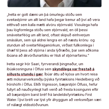
„Þetta er gott dæmi um þá ömurlegu stöðu sem
sveitastjórnir um allt land hafa þegar kemur að því að vera
eitthvað sem kalla mætti alvöru stjórnvald. Vissulega hafa
þau lögformlega stöðu sem stjórnvald, en öll þessi
smáveitarféög um allt land, oftast skipuð einhverjum
smásálum, sem sjá aldrei lengra en að næstu krónu og
stundum að sveitarfélagamörkum, virðast fullkomlega í
óhæf til þess að stjórna í anda lýðræðis, þar sem aðkoma
íbúana að ákvörðunartöku er hluti af stjórnarfarinu.“
Þetta segir Þór Saari, fyrrverandi þingmaður, um
íbúakosninguna í Ölfusi sem
skyndilega var frestað á
síðustu stundu í gær
. Íbúar áttu að kjósa um hvort reisa
ætti mölunarverksmiðju þýska fyrirtækisins Heidelberg við
Þórshöfn í Ölfus. Elliði Vignisson, bæjarstjóri Ölfuss, hefur
fullyrt að nauðsynlegt hafi verið að fresta kosingunni eftir
að bæjarstjórn barst bréf frá landeldisfyrirtækinu First
Water. Í því bréfi var lýst yfir áhyggjum að verksmiðjan væri
of nálægt eldisstöðvunum.