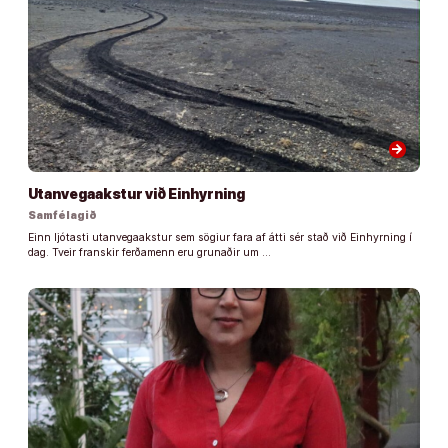
arrow_forward
Utanvegaakstur við Einhyrning
Samfélagið
Einn ljótasti utanvegaakstur sem sögiur fara af átti sér stað við Einhyrning í
dag. Tveir franskir ferðamenn eru grunaðir um …