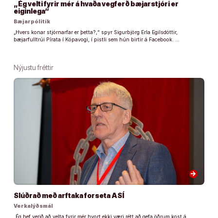
„Ég velti fyrir mér á hvaða vegferð bæjarstjóri er
eiginlega“
Bæjarpólitík
„Hvers konar stjórnarfar er þetta?,“ spyr Sigurbjörg Erla Egilsdóttir,
bæjarfulltrúi Pírata í Kópavogi, í pistli sem hún birtir á Facebook. …
Nýjustu fréttir
arrow_forward
Slúðrað með arftaka forseta ASÍ
Verkalýðsmál
„Ég hef verið að velta fyrir mér hvort ekki væri rétt að gefa öðrum kost á