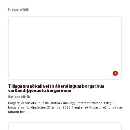
Bæjarpólitík
arrow_forward
Tillaga um að kalla eftir ábendingum borgarbúa
varðandi þjónustu borgarinnar
Bæjarpólitík
Borgarstjórnarflokkur Sósíalistaflokksins leggur fram eftirfarandi tillögu í
borgarstjórn þriðjudaginn 21. janúar 2025. Hægt er að fylgjast með fundinum
rafrænt hér: …