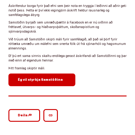
Áskrifendur borga fyrir það efni sem þeir nota en tryggja í leiðinni að aðrir geti
notið þess. Þetta er því ekki eigingjörn áskrift heldur rausnarleg og
samfélagslega ábyrg.
Samstöðin byrjaði sem umræðuþættir á Facebook en er nú orðinn að
fréttavef, útvarps- og hlaðvarpsþáttum, skoðanapistlum og
sjónvarpsdagskrá.
Við trúum að Samstöðin skipti máli fyrir samfélagið, að það sé þörf fyrir
róttæka umræðu um málefni sem snerta fólk út frá sjónarhóli og hagsmunum
almennings.
Ef þú ert sama sinnis skaltu endilega gerast áskrifandi að Samstöðinni og þar
með einn af eigendum hennar.
Þitt framlag skiptir máli.
arrow_forward
Ég vil styrkja Samstöðina
google_plus_reshare
link
Deila