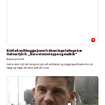
arrow_forward
Búið að eyðileggja þann frábærlega fallega bæ
Hafnarfjörð: „Bara steinsteypa og malbik“
Bæjarpólitík
Það er ekki nýtt að mörgum þyki að arkítektar og byggingariðnaðurinn sé
hægt og hægt að takst það að rústa …