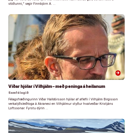
stöðunni,“ segir Finnbjörn A. …
arrow_forward
Viðar hjólar í Vilhjálm – með peninga á heilanum
Samfélagið
Félagsfræðingurinn Viðar Halldórsson hjólar af aflefli í Vilhjálm Birgisson
verkalýðsleiðtoga á Akranesi en Vilhjálmur styður hvalveiðar Kristjáns
Loftssonar. Fyrstu dýrin …