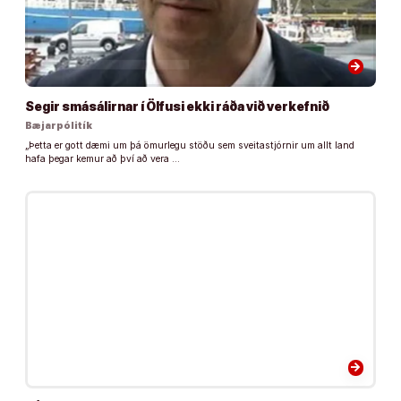
arrow_forward
Segir smásálirnar í Ölfusi ekki ráða við verkefnið
Bæjarpólitík
„Þetta er gott dæmi um þá ömurlegu stöðu sem sveitastjórnir um allt land
hafa þegar kemur að því að vera …
arrow_forward