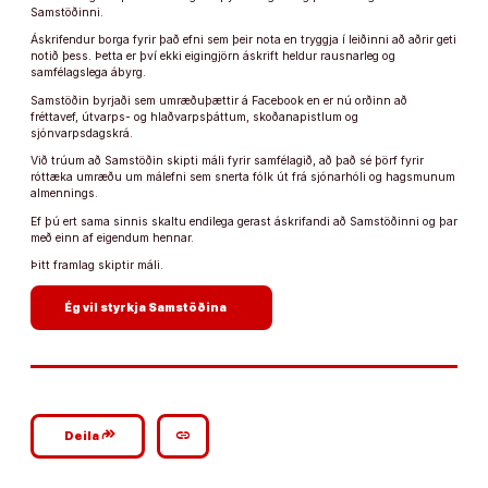
Samstöðinni.
Áskrifendur borga fyrir það efni sem þeir nota en tryggja í leiðinni að aðrir geti
notið þess. Þetta er því ekki eigingjörn áskrift heldur rausnarleg og
samfélagslega ábyrg.
Samstöðin byrjaði sem umræðuþættir á Facebook en er nú orðinn að
fréttavef, útvarps- og hlaðvarpsþáttum, skoðanapistlum og
sjónvarpsdagskrá.
Við trúum að Samstöðin skipti máli fyrir samfélagið, að það sé þörf fyrir
róttæka umræðu um málefni sem snerta fólk út frá sjónarhóli og hagsmunum
almennings.
Ef þú ert sama sinnis skaltu endilega gerast áskrifandi að Samstöðinni og þar
með einn af eigendum hennar.
Þitt framlag skiptir máli.
arrow_forward
Ég vil styrkja Samstöðina
google_plus_reshare
link
Deila