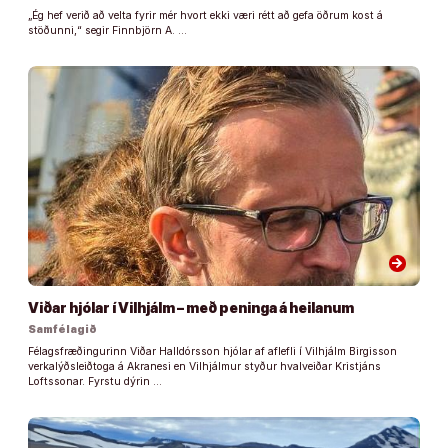
„Ég hef verið að velta fyrir mér hvort ekki væri rétt að gefa öðrum kost á
stöðunni,“ segir Finnbjörn A. …
arrow_forward
Viðar hjólar í Vilhjálm – með peninga á heilanum
Samfélagið
Félagsfræðingurinn Viðar Halldórsson hjólar af aflefli í Vilhjálm Birgisson
verkalýðsleiðtoga á Akranesi en Vilhjálmur styður hvalveiðar Kristjáns
Loftssonar. Fyrstu dýrin …