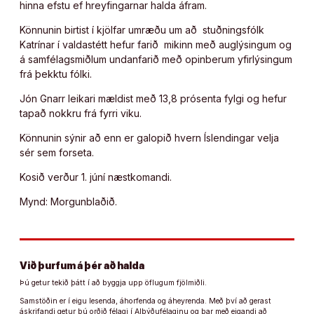
hinna efstu ef hreyfingarnar halda áfram.
Könnunin birtist í kjölfar umræðu um að stuðningsfólk
Katrínar í valdastétt hefur farið mikinn með auglýsingum og
á samfélagsmiðlum undanfarið með opinberum yfirlýsingum
frá þekktu fólki.
Jón Gn­arr leik­ari mældist með 13,8 prósenta fylgi og hefur
tapað nokkru frá fyrri viku.
Könnunin sýnir að enn er galopið hvern Íslendingar velja
sér sem forseta.
Kosið verður 1. júní næstkomandi.
Mynd: Morgunblaðið.
Við þurfum á þér að halda
Þú getur tekið þátt í að byggja upp öflugum fjölmiðli.
Samstöðin er í eigu lesenda, áhorfenda og áheyrenda. Með því að gerast
áskrifandi getur þú orðið félagi í Alþýðufélaginu og þar með eigandi að