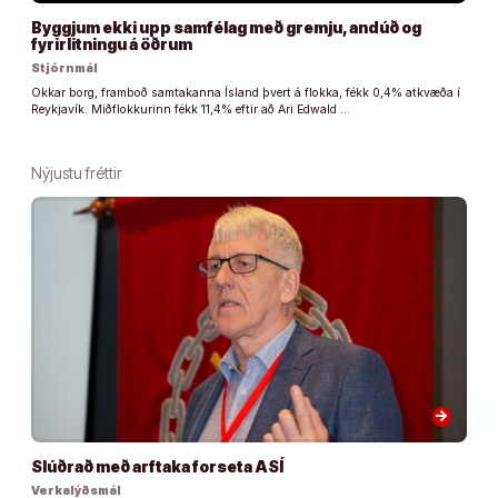
Byggjum ekki upp samfélag með gremju, andúð og
fyrirlitningu á öðrum
Stjórnmál
Okkar borg, framboð samtakanna Ísland þvert á flokka, fékk 0,4% atkvæða í
Reykjavík. Miðflokkurinn fékk 11,4% eftir að Ari Edwald …
Nýjustu fréttir
arrow_forward
Slúðrað með arftaka forseta ASÍ
Verkalýðsmál