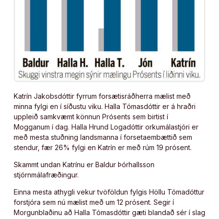
Katrín Jakobsdóttir fyrrum forsætisráðherra mælist með
minna fylgi en í síðustu viku. Halla Tómasdóttir er á hraðri
uppleið samkvæmt könnun Prósents sem birtist í
Mogganum í dag. Halla Hrund Logadóttir orkumálastjóri er
með mesta stuðning landsmanna í forsetaembættið sem
stendur, fær 26% fylgi en Katrín er með rúm 19 prósent.
Skammt undan Katrínu er Baldur Þórhallsson
stjórnmálafræðingur.
Einna mesta athygli vekur tvöföldun fylgis Höllu Tómadóttur
forstjóra sem nú mælist með um 12 prósent. Segir í
Morgunblaðinu að Halla Tómasdóttir gæti blandað sér í slag