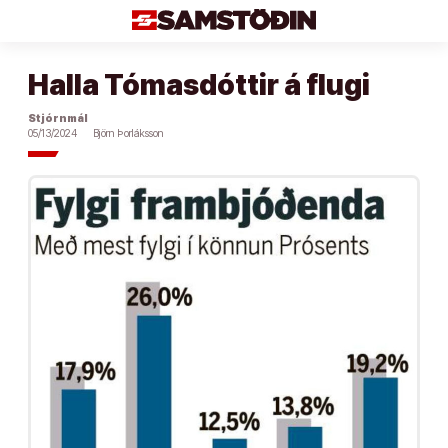
Áfram
að
efni
Halla Tómasdóttir á flugi
Stjórnmál
05/13/2024
Björn Þorláksson