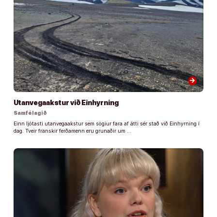
arrow_forward
Utanvegaakstur við Einhyrning
Samfélagið
Einn ljótasti utanvegaakstur sem sögiur fara af átti sér stað við Einhyrning í
dag. Tveir franskir ferðamenn eru grunaðir um …