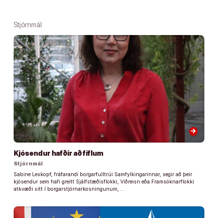
Stjórnmál
arrow_forward
Kjósendur hafðir að fíflum
Stjórnmál
Sabine Leskopf, fráfarandi borgarfulltrúi Samfylkingarinnar, segir að þeir
kjósendur sem hafi greitt Sjálfstæðisflokki, Viðreisn eða Framsóknarflokki
atkvæði sitt í borgarstjórnarkosningunum, …