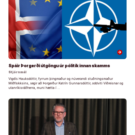
arrow_forward
Spáir Þorgerði útgöngu úr pólitík innan skamms
Stjórnmál
Vigdís Hauksdóttir, fyrrum þingmaður og núverandi stuðningsmaður
Miðflokksins, segir að Þorgerður Katrín Gunnarsdóttir, oddviti Viðreisnar og
utanríkisráðherra, muni hætta í …