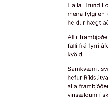
Halla Hrund L
meira fylgi en 
heldur hægt að
Allir frambjóð
falli frá fyrr
kvöld.
Samkvæmt svari
hefur Ríkisútv
alla frambjóðe
vinsældum í 