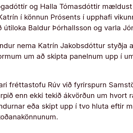
ogadóttir og Halla Tómasdóttir mældus
Katrín í könnun Prósents í upphafi vikunn
 útiloka Baldur Þórhallsson og varla Jó
endur nema Katrín Jakobsdóttur styðja a
i áformum um að skipta panelnum upp í
 fréttastofu Rúv við fyrirspurn Samstö
arpið enn ekki tekið ákvörðun um hvort r
ndurnar eða skipt upp í tvo hluta eftir
skoðanakönnunum.