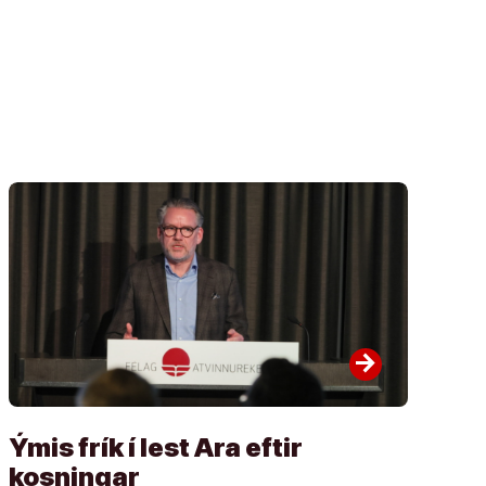
arrow_forward
Ýmis frík í lest Ara eftir
kosningar