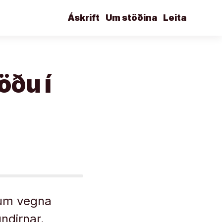
Áskrift
Um stöðina
Leita
öðu í
num vegna
ndirnar.