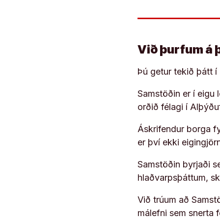
Við þurfum á 
Þú getur tekið þátt 
Samstöðin er í eigu
orðið félagi í Alþýð
Áskrifendur borga fyr
er því ekki eigingjö
Samstöðin byrjaði s
hlaðvarpsþáttum, s
Við trúum að Samstöð
málefni sem snerta 