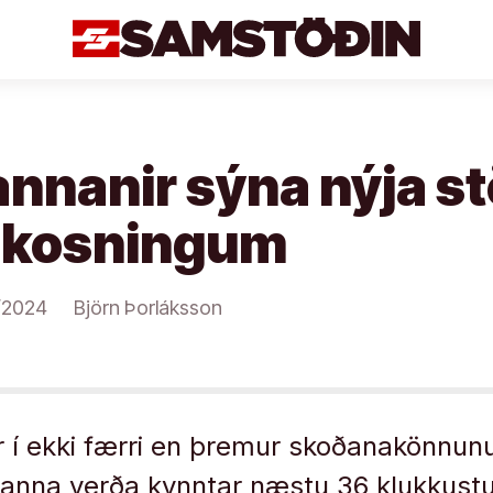
annanir sýna nýja st
akosningum
/2024
Björn Þorláksson
r í ekki færri en þremur skoðanakönnu
anna verða kynntar næstu 36 klukkustu