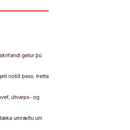
skrifandi getur þú
geti notið þess. Þetta
vef, útvarps- og
 róttæka umræðu um