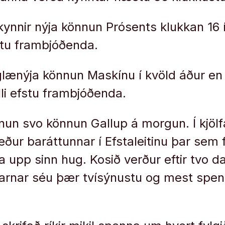
ynnir nýja könnun Prósents klukkan 16 í
tu frambjóðenda.
glænýja könnun Maskínu í kvöld áður en e
i efstu frambjóðenda.
nun svo könnun Gallup á morgun. Í kjölf
ður baráttunnar í Efstaleitinu þar sem f
 upp sinn hug. Kosið verður eftir tvo d
arnar séu þær tvísýnustu og mest spe