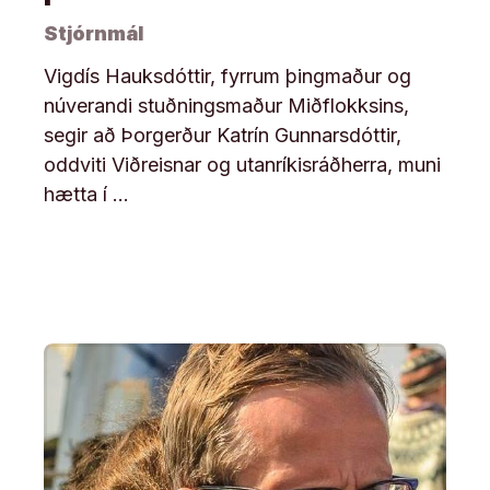
Stjórnmál
Vigdís Hauksdóttir, fyrrum þingmaður og
núverandi stuðningsmaður Miðflokksins,
segir að Þorgerður Katrín Gunnarsdóttir,
oddviti Viðreisnar og utanríkisráðherra, muni
hætta í …