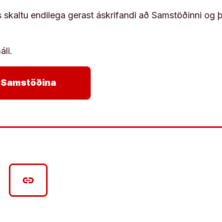
s skaltu endilega gerast áskrifandi að Samstöðinni og 
áli.
arrow_forward
ja Samstöðina
link