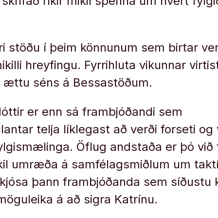
skrifað ríkir mikil spenna um hvert fylgi
ri stöðu í þeim könnunum sem birtar ve
mikilli hreyfingu. Fyrrihluta vikunnar virt
 ættu séns á Bessastöðum.
óttir er enn sá frambjóðandi sem
ntar telja líklegast að verði forseti og v
ylgismælinga. Öflug andstaða er þó við
ikil umræða á samfélagsmiðlum um taktí
ð kjósa þann frambjóðanda sem síðustu 
möguleika á að sigra Katrínu.