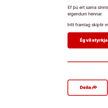
Ef þú ert sama sinni
eigendum hennar.
Þitt framlag skiptir m
Ég vil styrk
google_plus_reshare
Deila