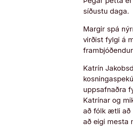
Þegar þetta er 
síðustu daga.
Margir spá nýr
virðist fylgi á 
frambjóðendur
Katrín Jakobsd
kosningaspekúla
uppsafnaðra f
Katrínar og m
að fólk ætli a
að eigi mesta 