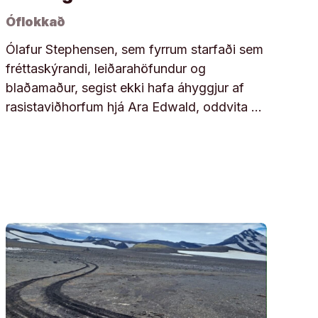
Óflokkað
Ólafur Stephensen, sem fyrrum starfaði sem
fréttaskýrandi, leiðarahöfundur og
blaðamaður, segist ekki hafa áhyggjur af
rasistaviðhorfum hjá Ara Edwald, oddvita …