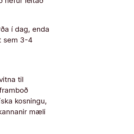
ð hefur leitað
rða í dag, enda
ist sem 3-4
itna til
 framboð
ska kosningu,
kannanir mæli