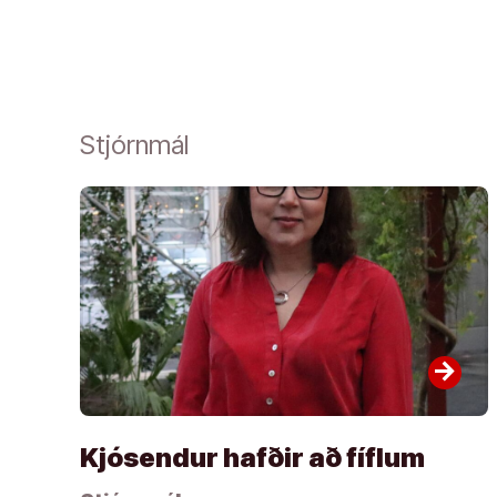
Stjórnmál
arrow_forward
Kjósendur hafðir að fíflum