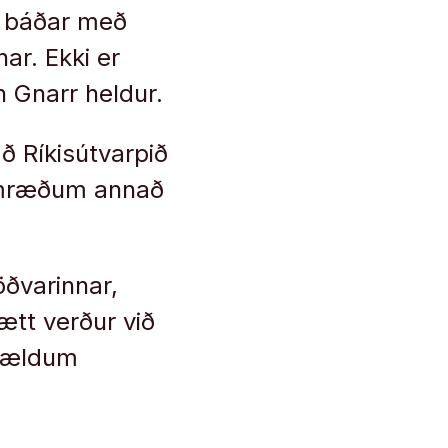
t báðar með
ar. Ekki er
n Gnarr heldur.
ð Ríkisútvarpið
 umræðum annað
ðvarinnar,
ætt verður við
 mældum