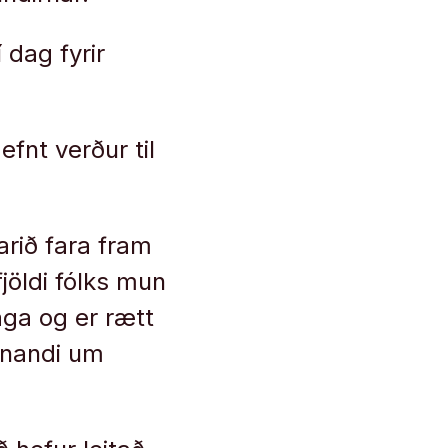
 dag fyrir
fnt verður til
arið fara fram
jöldi fólks mun
aga og er rætt
nnandi um