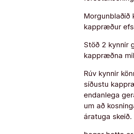
Morgunblaðið k
kappræður efs
Stöð 2 kynnir 
kappræðna mill
Rúv kynnir kön
síðustu kappræ
endanlega gera
um að kosning
áratuga skeið.