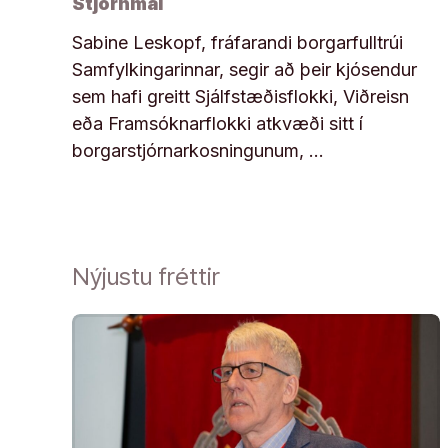
Stjórnmál
Sabine Leskopf, fráfarandi borgarfulltrúi
Samfylkingarinnar, segir að þeir kjósendur
sem hafi greitt Sjálfstæðisflokki, Viðreisn
eða Framsóknarflokki atkvæði sitt í
borgarstjórnarkosningunum, …
Nýjustu fréttir