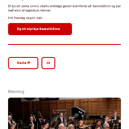
Ef þú ert sama sinnis skaltu endilega gerast áskrifandi að Samstöðinni og þar
með einn af eigendum hennar.
Þitt framlag skiptir máli.
arrow_forward
Ég vil styrkja Samstöðina
google_plus_reshare
link
Deila
Menning