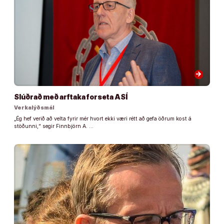
arrow_forward
Slúðrað með arftaka forseta ASÍ
Verkalýðsmál
„Ég hef verið að velta fyrir mér hvort ekki væri rétt að gefa öðrum kost á
stöðunni,“ segir Finnbjörn A. …