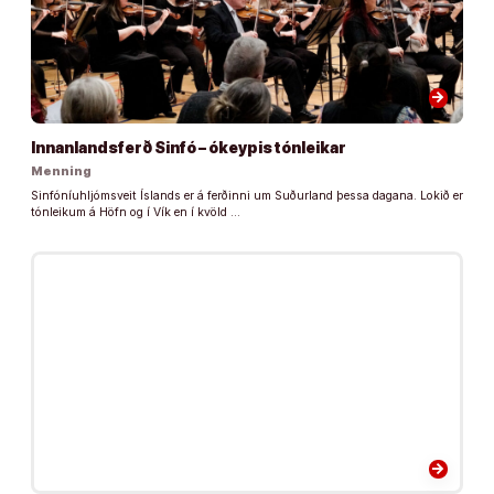
arrow_forward
Innanlandsferð Sinfó – ókeypis tónleikar
Menning
Sinfóníuhljómsveit Íslands er á ferðinni um Suðurland þessa dagana. Lokið er
tónleikum á Höfn og í Vík en í kvöld …
arrow_forward