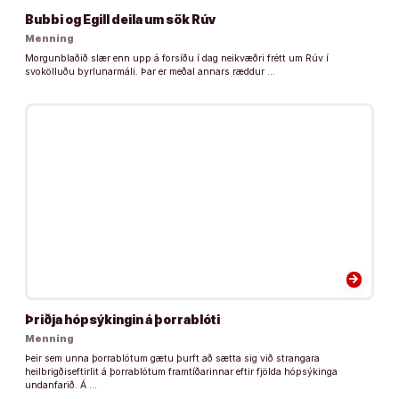
Bubbi og Egill deila um sök Rúv
Menning
Morgunblaðið slær enn upp á forsíðu í dag neikvæðri frétt um Rúv í
svokölluðu byrlunarmáli. Þar er meðal annars ræddur …
arrow_forward
Þriðja hópsýkingin á þorrablóti
Menning
Þeir sem unna þorrablótum gætu þurft að sætta sig við strangara
heilbrigðiseftirlit á þorrablótum framtíðarinnar eftir fjölda hópsýkinga
undanfarið. Á …