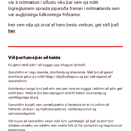
var á mótmælum í síðustu viku þar sem sjá mátti
lögreglumann sprauta piparúða framan í mótmælanda sem
var augljóslega fullkomlega friðsamur.
Þeir sem vilja sjá úrval af hans bestu verkum, get séð það
hér
.
Við þurfum á þér að halda
Þú getur tekið þátt í að byggja upp öflugum fjölmiðli.
Samstöðin er í eigu lesenda, áhorfenda og áheyrenda. Með því að gerast
áskrifandi getur þú orðið félagi í Alþýðufélaginu og þar með eigandi að
Samstöðinni.
Áskrifendur borga fyrir það efni sem þeir nota en tryggja í leiðinni að aðrir geti
notið þess. Þetta er því ekki eigingjörn áskrift heldur rausnarleg og
samfélagslega ábyrg.
Samstöðin byrjaði sem umræðuþættir á Facebook en er nú orðinn að
fréttavef, útvarps- og hlaðvarpsþáttum, skoðanapistlum og
sjónvarpsdagskrá.
Við trúum að Samstöðin skipti máli fyrir samfélagið, að það sé þörf fyrir
róttæka umræðu um málefni sem snerta fólk út frá sjónarhóli og hagsmunum
almennings.