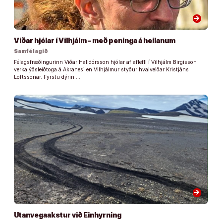
arrow_forward
Viðar hjólar í Vilhjálm – með peninga á heilanum
Samfélagið
Félagsfræðingurinn Viðar Halldórsson hjólar af aflefli í Vilhjálm Birgisson
verkalýðsleiðtoga á Akranesi en Vilhjálmur styður hvalveiðar Kristjáns
Loftssonar. Fyrstu dýrin …
arrow_forward
Utanvegaakstur við Einhyrning