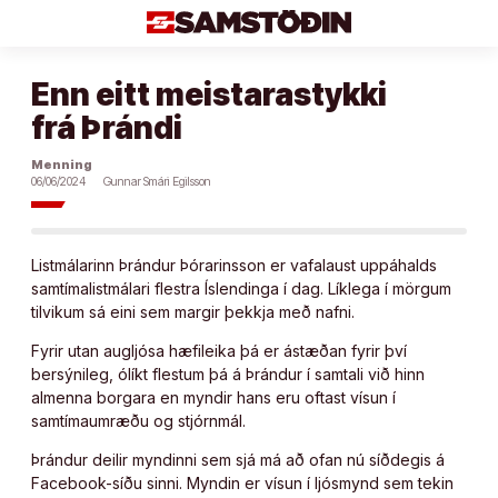
Áfram
að
efni
Enn eitt meistarastykki
frá Þrándi
Menning
06/06/2024
Gunnar Smári Egilsson
Listmálarinn Þrándur Þórarinsson er vafalaust uppáhalds
samtímalistmálari flestra Íslendinga í dag. Líklega í mörgum
tilvikum sá eini sem margir þekkja með nafni.
Fyrir utan augljósa hæfileika þá er ástæðan fyrir því
bersýnileg, ólíkt flestum þá á Þrándur í samtali við hinn
almenna borgara en myndir hans eru oftast vísun í
samtímaumræðu og stjórnmál.
Þrándur deilir myndinni sem sjá má að ofan nú síðdegis á
Facebook-síðu sinni. Myndin er vísun í ljósmynd sem tekin