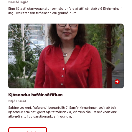
Samfélagið
Einn ljótasti utanvegaakstur sem sögiur fara af átti sér stað við Einhyrning í
dag. Tveir franskir ferðamenn eru grunaðir um …
arrow_forward
Kjósendur hafðir að fíflum
Stjórnmál
Sabine Leskopf, fráfarandi borgarfulltrúi Samfylkingarinnar, segir að þeir
kjósendur sem hafi greitt Sjálfstæðisflokki, Viðreisn eða Framsóknarflokki
atkvæði sitt í borgarstjórnarkosningunum, …