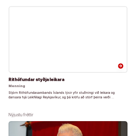
arrow_forward
Rithöfundar styðja leikara
Menning
Stjórn Rithöfundasambands Íslands lýsir yfir stuðningi við leikara og
dansara hjá Leikfélagi Reykjavíkur, og þá kröfu að störf þeirra verði …
Nýjustu fréttir