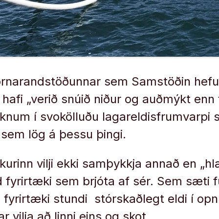
órnarandstöðunnar sem Samstöðin hefur 
 hafi „verið snúið niður og auðmýkt enn 
kknum í svokölluðu lagareldisfrumvarpi 
t sem lög á þessu þingi.
kkurinn vilji ekki samþykkja annað en „h
d fyrirtæki sem brjóta af sér. Sem sæti fu
 fyrirtæki stundi stórskaðlegt eldi í o
r vilja að linni eins og skot.