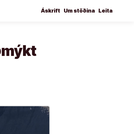
Áskrift
Um stöðina
Leita
uðmýkt