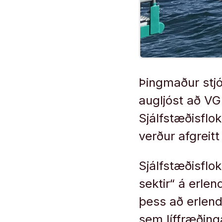
Þingmaður stj
augljóst að VG
Sjálfstæðisflo
verður afgreit
Sjálfstæðisflo
sektir“ á erlen
þess að erlend
sem líffræðinga