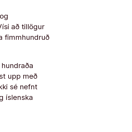
 og
si að tillögur
ða fimmhundruð
s hundraða
ast upp með
ki sé nefnt
ng íslenska