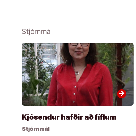
Stjórnmál
arrow_forward
Kjósendur hafðir að fíflum
Stjórnmál