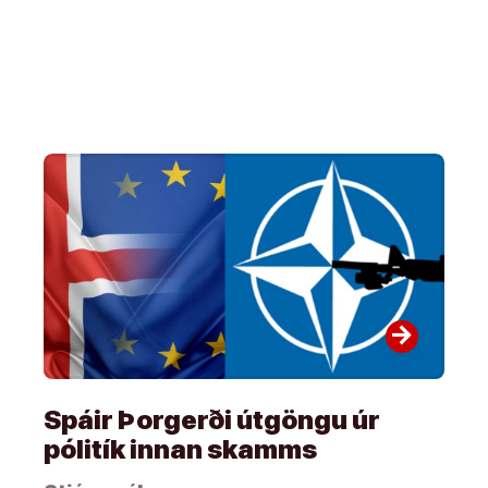
arrow_forward
Spáir Þorgerði útgöngu úr
pólitík innan skamms