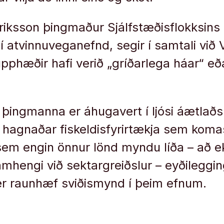
iksson þingmaður Sjálfstæðisflokksins
atvinnuveganefnd, segir í samtali við Ví
pphæðir hafi verið „gríðarlega háar“ e
ingmanna er áhugavert í ljósi áætlað
a hagnaðar fiskeldisfyrirtækja sem kom
sem engin önnur lönd myndu líða – að ek
í samhengi við sektargreiðslur – eyðileggi
er raunhæf sviðismynd í þeim efnum.