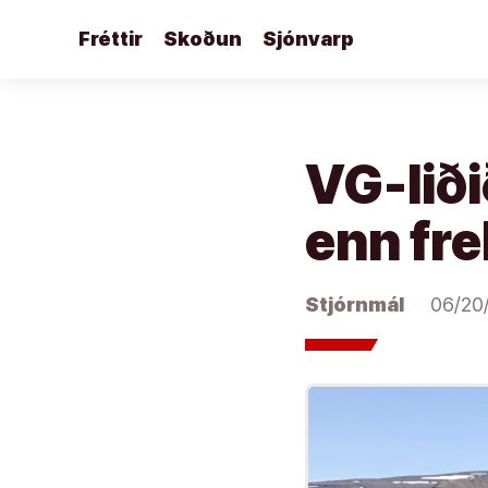
Áfram
Fréttir
Skoðun
Sjónvarp
að
efni
VG-liði
enn fre
Stjórnmál
06/20