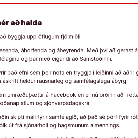
þér að halda
í að byggja upp öflugum fjölmiðli.
 lesenda, áhorfenda og áheyrenda. Með því að gerast á
ufélaginu og þar með eigandi að Samstöðinni.
ir það efni sem þeir nota en tryggja í leiðinni að aðrir 
rn áskrift heldur rausnarleg og samfélagslega ábyrg.
em umræðuþættir á Facebook en er nú orðinn að frétta
koðanapistlum og sjónvarpsdagskrá.
in skipti máli fyrir samfélagið, að það sé þörf fyrir
fólk út frá sjónarhóli og hagsmunum almennings.