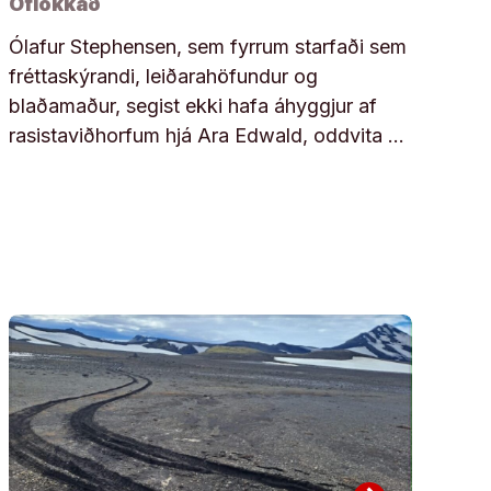
Óflokkað
Ólafur Stephensen, sem fyrrum starfaði sem
fréttaskýrandi, leiðarahöfundur og
blaðamaður, segist ekki hafa áhyggjur af
rasistaviðhorfum hjá Ara Edwald, oddvita …