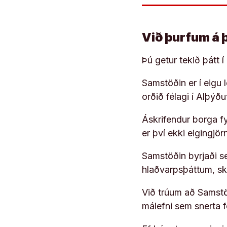
Við þurfum á 
Þú getur tekið þátt 
Samstöðin er í eigu
orðið félagi í Alþýð
Áskrifendur borga fyr
er því ekki eigingjö
Samstöðin byrjaði s
hlaðvarpsþáttum, s
Við trúum að Samstöð
málefni sem snerta 