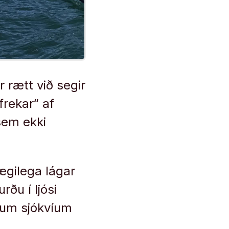
rætt við segir
frekar“ af
sem ekki
lægilega lágar
rðu í ljósi
pnum sjókvíum