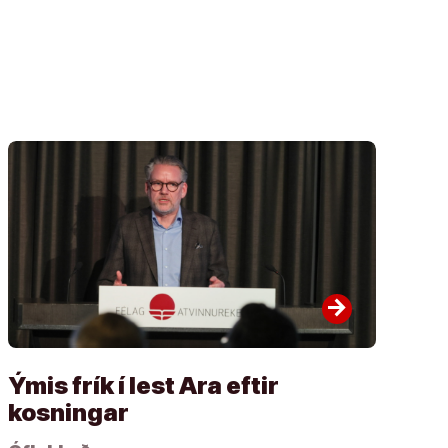
arrow_forward
Ýmis frík í lest Ara eftir
kosningar