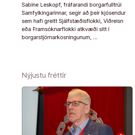
Sabine Leskopf, fráfarandi borgarfulltrúi
Samfylkingarinnar, segir að þeir kjósendur
sem hafi greitt Sjálfstæðisflokki, Viðreisn
eða Framsóknarflokki atkvæði sitt í
borgarstjórnarkosningunum, …
Nýjustu fréttir