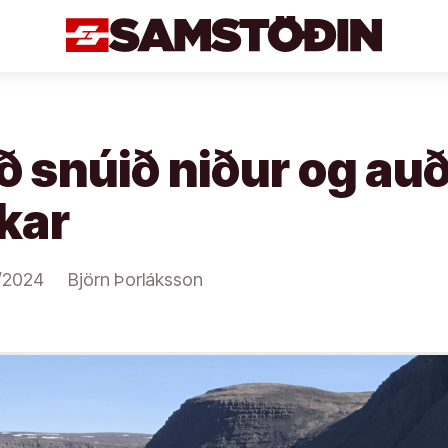
ð snúið niður og a
kar
/2024
Björn Þorláksson