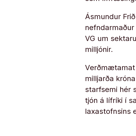
Ásmundur Friðr
nefndarmaður í 
VG um sektaru
milljónir.
Verðmætamat þ
milljarða krón
starfsemi hér 
tjón á lífríki 
laxastofnsins 