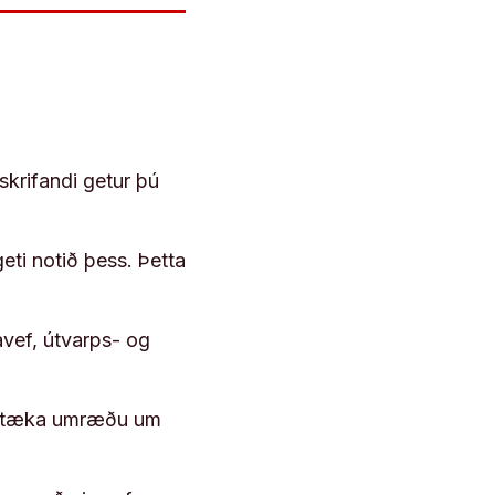
skrifandi getur þú
geti notið þess. Þetta
vef, útvarps- og
 róttæka umræðu um