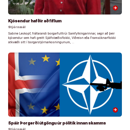
arrow_forward
Kjósendur hafðir að fíflum
Stjórnmál
Sabine Leskopf, fráfarandi borgarfulltrúi Samfylkingarinnar, segir að þeir
kjósendur sem hafi greitt Sjálfstæðisflokki, Viðreisn eða Framsóknarflokki
atkvæði sitt í borgarstjórnarkosningunum, …
arrow_forward
Spáir Þorgerði útgöngu úr pólitík innan skamms
Stjórnmál