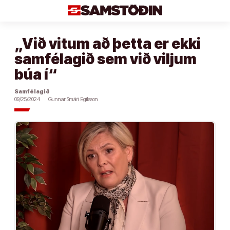
Áfram
að
efni
„Við vitum að þetta er ekki
samfélagið sem við viljum
búa í“
Samfélagið
09/25/2024
Gunnar Smári Egilsson