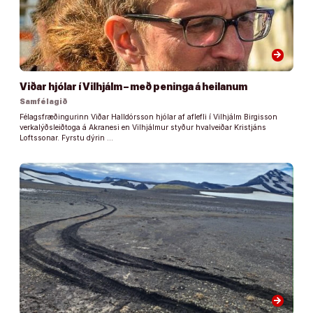
arrow_forward
Viðar hjólar í Vilhjálm – með peninga á heilanum
Samfélagið
Félagsfræðingurinn Viðar Halldórsson hjólar af aflefli í Vilhjálm Birgisson
verkalýðsleiðtoga á Akranesi en Vilhjálmur styður hvalveiðar Kristjáns
Loftssonar. Fyrstu dýrin …
arrow_forward