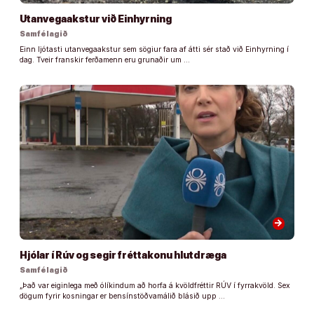
Utanvegaakstur við Einhyrning
Samfélagið
Einn ljótasti utanvegaakstur sem sögiur fara af átti sér stað við Einhyrning í
dag. Tveir franskir ferðamenn eru grunaðir um …
arrow_forward
Hjólar í Rúv og segir fréttakonu hlutdræga
Samfélagið
„Það var eiginlega með ólíkindum að horfa á kvöldfréttir RÚV í fyrrakvöld. Sex
dögum fyrir kosningar er bensínstöðvamálið blásið upp …