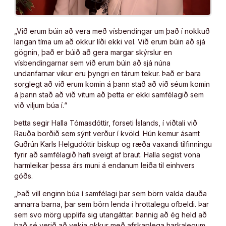
„Við erum búin að vera með vísbendingar um það í nokkuð
langan tíma um að okkur líði ekki vel. Við erum búin að sjá
gögnin, það er búið að gera margar skýrslur en
vísbendingarnar sem við erum búin að sjá núna
undanfarnar vikur eru þyngri en tárum tekur. Það er bara
sorglegt að við erum komin á þann stað að við séum komin
á þann stað að við vitum að þetta er ekki samfélagið sem
við viljum búa í.“
Þetta segir Halla Tómasdóttir, forseti Íslands, í viðtali við
Rauða borðið sem sýnt verður í kvöld. Hún kemur ásamt
Guðrún Karls Helgudóttir biskup og ræða vaxandi tilfinningu
fyrir að samfélagið hafi sveigt af braut. Halla segist vona
harmleikar þessa árs muni á endanum leiða til einhvers
góðs.
„Það vill enginn búa í samfélagi þar sem börn valda dauða
annarra barna, þar sem börn lenda í hrottalegu ofbeldi. Þar
sem svo mörg upplifa sig utangáttar. Þannig að ég held að
það sé verið að vekja okkur með afskaplega harkalegum