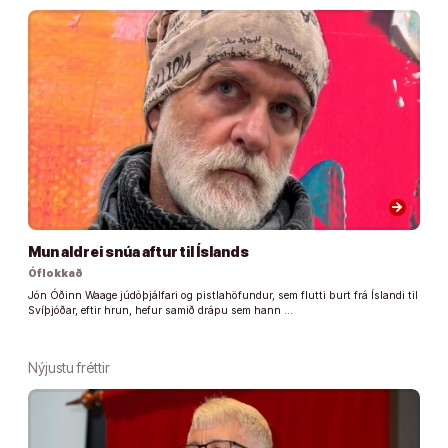
arrow_forward
Mun aldrei snúa aftur til Íslands
Óflokkað
Jón Óðinn Waage júdóþjálfari og pistlahöfundur, sem flutti burt frá Íslandi til
Svíþjóðar, eftir hrun, hefur samið drápu sem hann …
Nýjustu fréttir