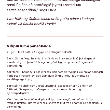
hætti. Ég finn að samfélagið þyrstir í samtal um
samfélagsgerðina,“ segir Halla.
Þær Halla og Guðrún munu ræða þetta nánar í ítarlegu
viðtali við Rauða borðið í kvöld.
Við þurfum á þér að halda
Þú getur tekið þátt í að byggja upp öflugum fjölmiðli.
Samstöðin er í eigu lesenda, áhorfenda og áheyrenda. Með því að gerast
áskrifandi getur þú orðið félagi í Alþýðufélaginu og þar með eigandi að
Samstöðinni.
Áskrifendur borga fyrir það efni sem þeir nota en tryggja í leiðinni að aðrir geti
notið þess. Þetta er því ekki eigingjörn áskrift heldur rausnarleg og
samfélagslega ábyrg.
Samstöðin byrjaði sem umræðuþættir á Facebook en er nú orðinn að
fréttavef, útvarps- og hlaðvarpsþáttum, skoðanapistlum og
sjónvarpsdagskrá.
Við trúum að Samstöðin skipti máli fyrir samfélagið, að það sé þörf fyrir
róttæka umræðu um málefni sem snerta fólk út frá sjónarhóli og hagsmunum
almennings.