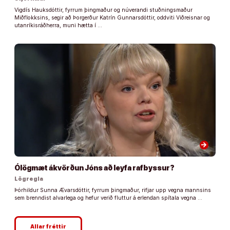
Vigdís Hauksdóttir, fyrrum þingmaður og núverandi stuðningsmaður
Miðflokksins, segir að Þorgerður Katrín Gunnarsdóttir, oddviti Viðreisnar og
utanríkisráðherra, muni hætta í …
arrow_forward
Ólögmæt ákvörðun Jóns að leyfa rafbyssur?
Lögregla
Þórhildur Sunna Ævarsdóttir, fyrrum þingmaður, rifjar upp vegna mannsins
sem brenndist alvarlega og hefur verið fluttur á erlendan spítala vegna …
Allar fréttir