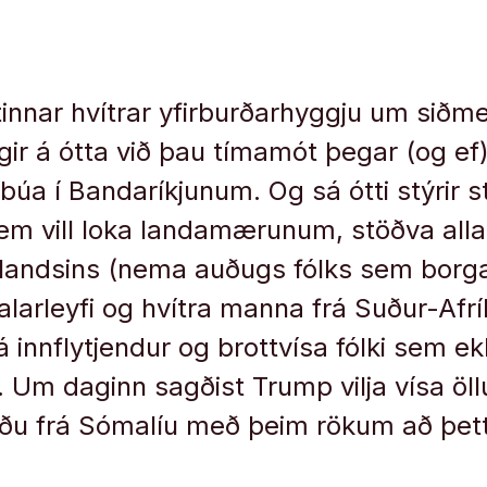
30.
tinnar hvítrar yfirburðarhyggju um siðm
ir á ótta við þau tímamót þegar (og ef) 
 íbúa í Bandaríkjunum. Og sá ótti stýrir
sem vill loka landamærunum, stöðva all
il landsins (nema auðugs fólks sem borga
valarleyfi og hvítra manna frá Suður-Afrí
á innflytjendur og brottvísa fólki sem ekk
. Um daginn sagðist Trump vilja vísa öll
ðu frá Sómalíu með þeim rökum að þett