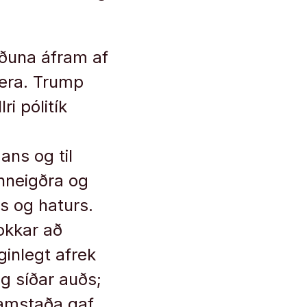
ræðuna áfram af
 gera. Trump
ri pólitík
ns og til
hneigðra og
s og haturs.
okkar að
ginlegt afrek
og síðar auðs;
samstaða gaf