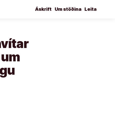
Áskrift
Um stöðina
Leita
vítar
r um
ngu