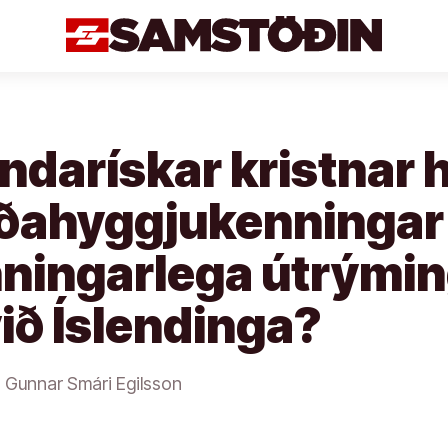
ndarískar kristnar h
rðahyggjukenninga
ningarlega útrými
við Íslendinga?
Gunnar Smári Egilsson