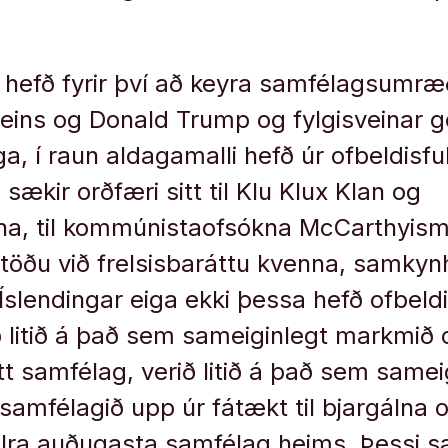
ítil hefð fyrir því að keyra samfélagsum
ja, eins og Donald Trump og fylgisveinar
a, í raun aldagamalli hefð úr ofbeldisfull
sækir orðfæri sitt til Klu Klux Klan og
na, til kommúnistaofsókna McCarthyisma
töðu við frelsisbaráttu kvenna, samkyn
Íslendingar eiga ekki þessa hefð ofbeldi
ð litið á það sem sameiginlegt markmið 
t samfélag, verið litið á það sem samei
 samfélagið upp úr fátækt til bjargálna 
 allra auðugasta samfélag heims. Þessi 