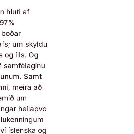
 hluti af
u 97%
m boðar
afs; um skyldu
s og ills. Og
af samfélaginu
kjunum. Samt
ni, meira að
dæmið um
ingar heilaþvo
ellukenningum
ví íslenska og