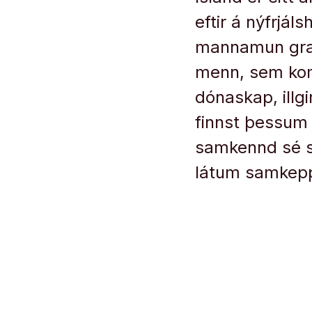
eftir á nýfrjá
mannamun gras
menn, sem komu
dónaskap, illg
finnst þessum
samkennd sé sk
látum samkeppn
En ef ég má
Snorra Másso
þjóðarinnar 
íslensk hug