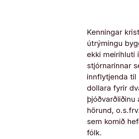
manntali 20
Kenningar kris
útrýmingu bygg
ekki meirihluti
stjórnarinnar 
innflytjenda t
dollara fyrir d
þjóðvarðliðinu 
hörund, o.s.frv
sem komið hef
fólk.