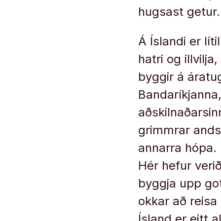
hugsast getur.
Á Íslandi er l
hatri og illvil
byggir á áratug
Bandaríkjanna, 
aðskilnaðarsin
grimmrar ands
annarra hópa. 
Hér hefur veri
byggja upp got
okkar að reisa
Ísland er eitt