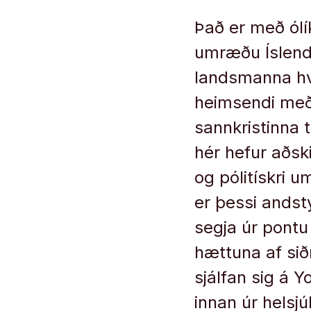
Það er með ólí
umræðu Íslend
landsmanna hvít
heimsendi með
sannkristinna ti
hér hefur aðsk
og pólitískri 
er þessi andst
segja úr pontu
hættuna af sið
sjálfan sig á 
innan úr helsjú