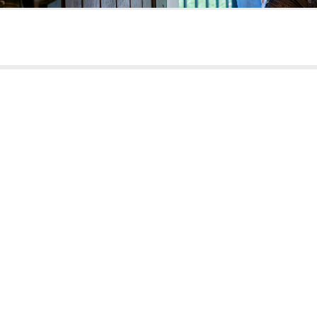
sem við ræddum í Víkuskammti í gær v
r til Íslands á bandarískum kenningum k
rburðarhyggju um siðmenningarlega útrým
llað í þjóðaröryggisstefnu Trump-stjórn
 sjá menningarlegar forsendur fyrir þes
, eins og sést vel á þessu grafi þar se
á Íslandi og í Bandaríkjunum er borin 
irri flokkun sem nota á í Bandaríkjun