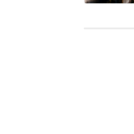
Meðal þess 
innflutningu
hvítrar yfi
og það er ka
er erfitt að
innflutningi
landsmanna 
samkvæmt þe