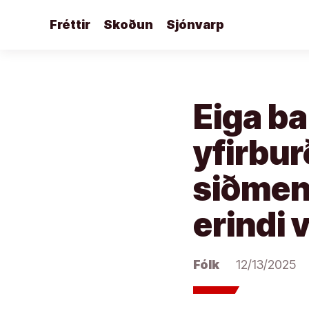
Áfram
Fréttir
Skoðun
Sjónvarp
að
efni
Eiga ba
yfirbu
siðmen
erindi 
Fólk
12/13/2025