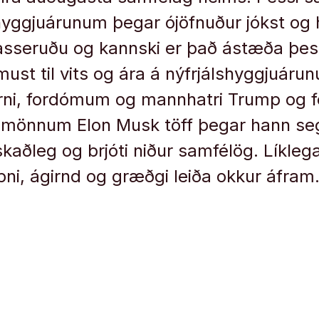
lshyggjuárunum þegar ójöfnuður jókst o
seruðu og kannski er það ástæða þess
st til vits og ára á nýfrjálshyggjuárunu
irni, fordómum og mannhatri Trump og f
 mönnum Elon Musk töff þegar hann seg
aðleg og brjóti niður samfélög. Líklega
i, ágirnd og græðgi leiða okkur áfram
 nota orðfæri úr hugmyndaheim Trump
nar þá hvílir svona rugl ekki í sjálfsm
né á íslenskum samfélagsskilningi. Þett
sun, annarlegt aðskotadýr í íslenskri þ