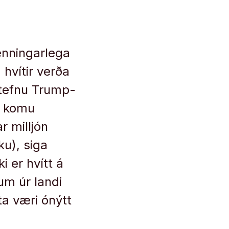
enningarlega
hvítir verða
 stefnu Trump-
a komu
r milljón
ku), siga
i er hvítt á
um úr landi
a væri ónýtt