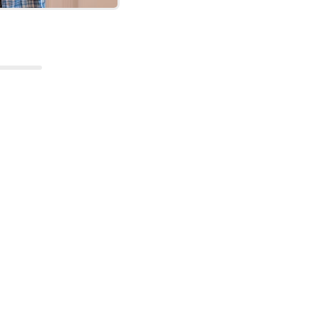
ar
ristinnar
ingu, eins
arinnar. Það
sum
m samsetning
saman,
um í næsta