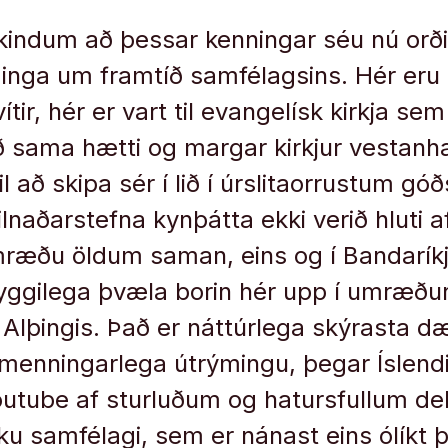
kindum að þessar kenningar séu nú orðin
inga um framtíð samfélagsins. Hér er
ir, hér er vart til evangelísk kirkja se
 sama hætti og margar kirkjur vestanh
l að skipa sér í lið í úrslitaorrustum góð
ilnaðarstefna kynþátta ekki verið hluti 
umræðu öldum saman, eins og í Bandarí
yggilega þvæla borin hér upp í umræðun
 Alþingis. Það er náttúrlega skýrasta 
menningarlega útrýmingu, þegar Íslend
Youtube af sturluðum og hatursfullum d
ku samfélagi, sem er nánast eins ólíkt þ