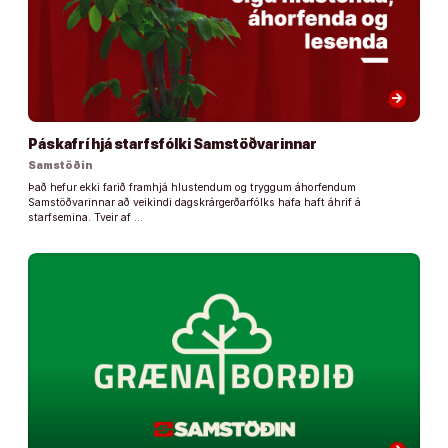
arrow_forward
Páskafrí hjá starfsfólki Samstöðvarinnar
Samstöðin
Það hefur ekki farið framhjá hlustendum og tryggum áhorfendum
Samstöðvarinnar að veikindi dagskrárgerðarfólks hafa haft áhrif á
starfsemina. Tveir af …