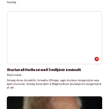
framlög …
arrow_forward
Sturlun að Heiða sé með 3 milljónir á mánuði
Stjórnmál
Sólveig Anna Jónsdóttir, formaður Eflingar, segir ofurlaun borgarstjóra vera
ígildi sturlunar. Sólveig Anna deilir á félagfsmiðlum launakjörum borgarstjóra
af vef …