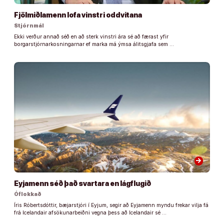
Fjölmiðlamenn lofa vinstri oddvitana
Stjórnmál
Ekki verður annað séð en að sterk vinstri ára sé að færast yfir
borgarstjórnarkosningarnar ef marka má ýmsa álitsgjafa sem …
arrow_forward
Eyjamenn séð það svartara en lágflugið
Óflokkað
Íris Róbertsdóttir, bæjarstjóri í Eyjum, segir að Eyjamenn myndu frekar vilja fá
frá Icelandair afsökunarbeiðni vegna þess að Icelandair sé …