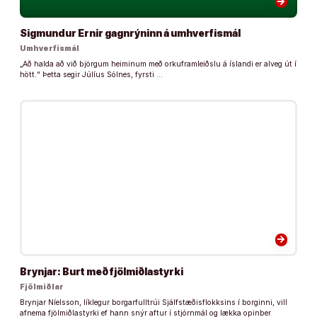
arrow_forward
Sigmundur Ernir gagnrýninn á umhverfismál
Umhverfismál
„Að halda að við björgum heiminum með orkuframleiðslu á íslandi er alveg út í
hött.“ Þetta segir Júlíus Sólnes, fyrsti …
arrow_forward
Brynjar: Burt með fjölmiðlastyrki
Fjölmiðlar
Brynjar Níelsson, líklegur borgarfulltrúi Sjálfstæðisflokksins í borginni, vill
afnema fjölmiðlastyrki ef hann snýr aftur í stjórnmál og lækka opinber