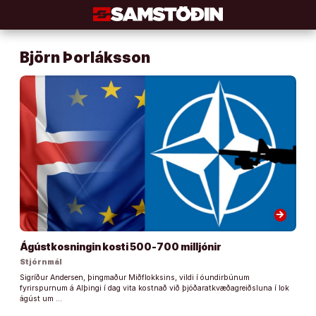
Áfram
að
efni
Björn Þorláksson
arrow_forward
Ágústkosningin kosti 500-700 milljónir
Stjórnmál
Sigríður Andersen, þingmaður Miðflokksins, vildi í óundirbúnum
fyrirspurnum á Alþingi í dag vita kostnað við þjóðaratkvæðagreiðsluna í lok
ágúst um …