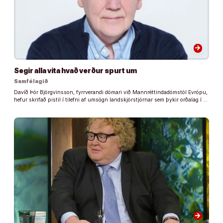
arrow_forward
Segir alla vita hvað verður spurt um
Samfélagið
Davíð Þór Björgvinsson, fyrrverandi dómari við Mannréttindadómstól Evrópu,
hefur skrifað pistil í tilefni af umsögn landskjörstjórnar sem þykir orðalag í …
arrow_forward