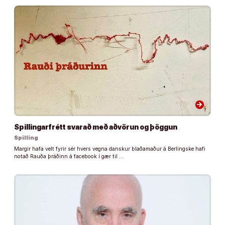
arrow_forward
Spillingarfrétt svarað með aðvörun og þöggun
Spilling
Margir hafa velt fyrir sér hvers vegna danskur blaðamaður á Berlingske hafi
notað Rauða þráðinn á facebook í gær til …