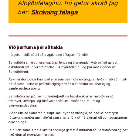
Alþýðufélaginu. Þú getur skráð þig
hér:
Skráning félaga
Við þurfum á þér að halda
Þú getur tekið þátt í að byggja upp öflugum fjölmiðli.
Samstöðin er í eigu lesenda, áhorfenda og áheyrenda. Með því að gerast
áskrifandi getur þú orðið félagi í Alþýðufélaginu og þar með eigandi að
Samstöðinni.
Áskrifendur borga fyrir það efni sem þeir nota en tryggja í leiðinni að aðrir geti
notið þess. Þetta er því ekki eigingjörn áskrift heldur rausnarleg og
samfélagslega ábyrg.
Samstöðin byrjaði sem umræðuþættir á Facebook en er nú orðinn að
fréttavef, útvarps- og hlaðvarpsþáttum, skoðanapistlum og
sjónvarpsdagskrá.
Við trúum að Samstöðin skipti máli fyrir samfélagið, að það sé þörf fyrir
róttæka umræðu um málefni sem snerta fólk út frá sjónarhóli og hagsmunum
almennings.
Ef þú ert sama sinnis skaltu endilega gerast áskrifandi að Samstöðinni og þar
með einn af eigendum hennar.