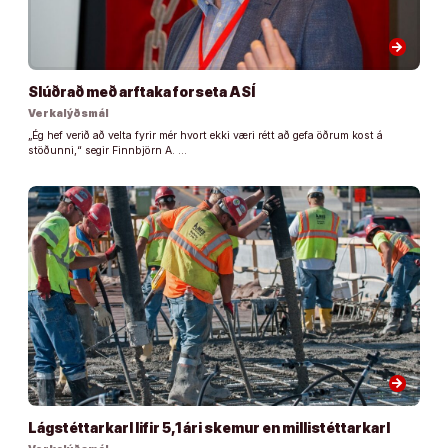
arrow_forward
Slúðrað með arftaka forseta ASÍ
Verkalýðsmál
„Ég hef verið að velta fyrir mér hvort ekki væri rétt að gefa öðrum kost á
stöðunni,“ segir Finnbjörn A. …
arrow_forward
Lágstéttarkarl lifir 5,1 ári skemur en millistéttarkarl