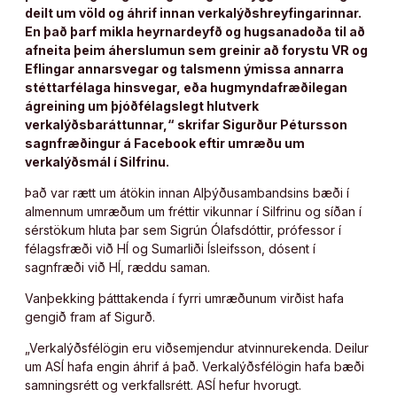
deilt um völd og áhrif innan verkalýðshreyfingarinnar.
En það þarf mikla heyrnardeyfð og hugsanadoða til að
afneita þeim áherslumun sem greinir að forystu VR og
Eflingar annarsvegar og talsmenn ýmissa annarra
stéttarfélaga hinsvegar, eða hugmyndafræðilegan
ágreining um þjóðfélagslegt hlutverk
verkalýðsbaráttunnar,“ skrifar Sigurður Pétursson
sagnfræðingur á Facebook eftir umræðu um
verkalýðsmál í Silfrinu.
Það var rætt um átökin innan Alþýðusambandsins bæði í
almennum umræðum um fréttir vikunnar í Silfrinu og síðan í
sérstökum hluta þar sem Sigrún Ólafsdóttir, prófessor í
félagsfræði við HÍ og Sumarliði Ísleifsson, dósent í
sagnfræði við HÍ, ræddu saman.
Vanþekking þátttakenda í fyrri umræðunum virðist hafa
gengið fram af Sigurð.
„Verkalýðsfélögin eru viðsemjendur atvinnurekenda. Deilur
um ASÍ hafa engin áhrif á það. Verkalýðsfélögin hafa bæði
samningsrétt og verkfallsrétt. ASÍ hefur hvorugt.