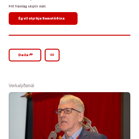
Þitt framlag skiptir máli.
arrow_forward
Ég vil styrkja Samstöðina
google_plus_reshare
link
Deila
Verkalýðsmál