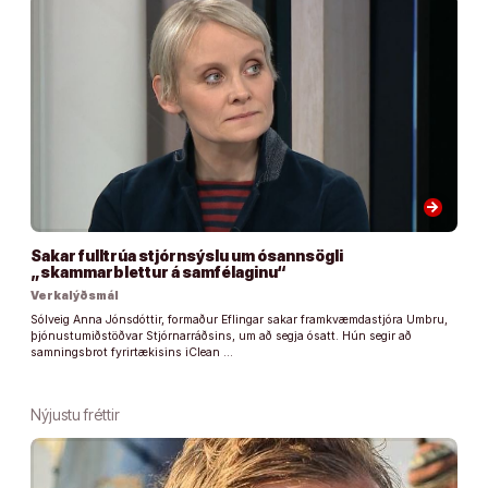
arrow_forward
Sakar fulltrúa stjórnsýslu um ósannsögli
„skammarblettur á samfélaginu“
Verkalýðsmál
Sólveig Anna Jónsdóttir, formaður Eflingar sakar framkvæmdastjóra Umbru,
þjónustumiðstöðvar Stjórnarráðsins, um að segja ósatt. Hún segir að
samningsbrot fyrirtækisins iClean …
Nýjustu fréttir