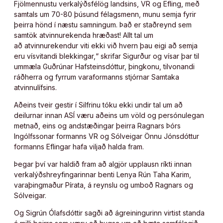
Fjölmennustu verkalýðsfélög landsins, VR og Efling, með
samtals um 70-80 þúsund félagsmenn, munu semja fyrir
þeirra hönd í næstu samningum. Það er staðreynd sem
samtök atvinnurekenda hræðast! Allt tal um
að atvinnurekendur viti ekki við hvern þau eigi að semja
eru vísvitandi blekkingar,“ skrifar Sigurður og vísar þar til
ummæla Guðrúnar Hafsteinsdóttur, þingkonu, tilvonandi
ráðherra og fyrrum varaformanns stjórnar Samtaka
atvinnulífsins.
Aðeins tveir gestir í Silfrinu tóku ekki undir tal um að
deilurnar innan ASÍ væru aðeins um völd og persónulegan
metnað, eins og andstæðingar þeirra Ragnars Þórs
Ingólfssonar formanns VR og Sólveigar Önnu Jónsdóttur
formanns Eflingar hafa viljað halda fram.
Þegar því var haldið fram að algjör upplausn ríkti innan
verkalýðshreyfingarinnar benti Lenya Rún Taha Karim,
varaþingmaður Pírata, á reynslu og umboð Ragnars og
Sólveigar.
Og Sigrún Ólafsdóttir sagði að ágreiningurinn virtist standa