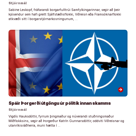
Stjórnmál
Sabine Leskopf, fráfarandi borgarfulltrúi Samfylkingarinnar, segir að þeir
kjósendur sem hafi greitt Sjálfstæðisflokki, Viðreisn eða Framsóknarflokki
atkvæði sitt í borgarstjórnarkosningunum, …
arrow_forward
Spáir Þorgerði útgöngu úr pólitík innan skamms
Stjórnmál
Vigdís Hauksdóttir, fyrrum þingmaður og núverandi stuðningsmaður
Miðflokksins, segir að Þorgerður Katrín Gunnarsdóttir, oddviti Viðreisnar og
utanríkisráðherra, muni hætta í …