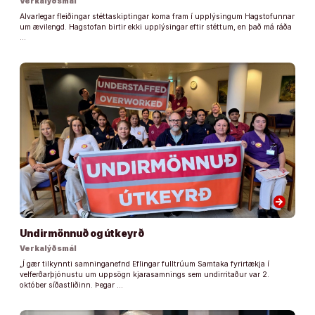
Verkalýðsmál
Alvarlegar fleiðingar stéttaskiptingar koma fram í upplýsingum Hagstofunnar
um ævilengd. Hagstofan birtir ekki upplýsingar eftir stéttum, en það má ráða
…
arrow_forward
Undirmönnuð og útkeyrð
Verkalýðsmál
„Í gær tilkynnti samninganefnd Eflingar fulltrúum Samtaka fyrirtækja í
velferðarþjónustu um uppsögn kjarasamnings sem undirritaður var 2.
október síðastliðinn. Þegar …