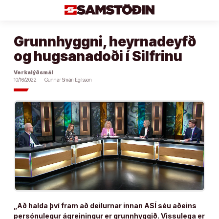
Áfram
að
efni
Grunnhyggni, heyrnadeyfð
og hugsanadoði í Silfrinu
Verkalýðsmál
10/16/2022
Gunnar Smári Egilsson
„Að halda því fram að deilurnar innan ASÍ séu aðeins
persónulegur ágreiningur er grunnhyggið. Vissulega er