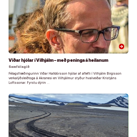
arrow_forward
Viðar hjólar í Vilhjálm – með peninga á heilanum
Samfélagið
Félagsfræðingurinn Viðar Halldórsson hjólar af aflefli í Vilhjálm Birgisson
verkalýðsleiðtoga á Akranesi en Vilhjálmur styður hvalveiðar Kristjáns
Loftssonar. Fyrstu dýrin …