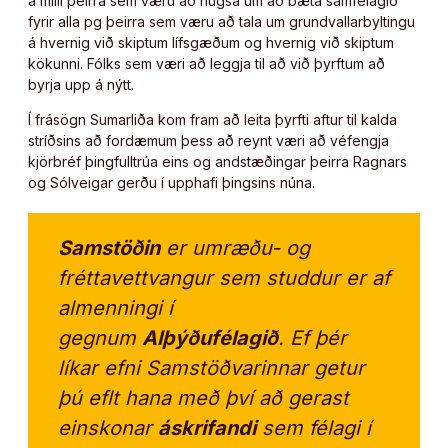
á milli þeirra sem væru að hugsa um að bæta samfélagið
fyrir alla pg þeirra sem væru að tala um grundvallarbyltingu
á hvernig við skiptum lífsgæðum og hvernig við skiptum
kökunni. Fólks sem væri að leggja til að við þyrftum að
byrja upp á nýtt.
Í frásögn Sumarliða kom fram að leita þyrfti aftur til kalda
stríðsins að fordæmum þess að reynt væri að véfengja
kjörbréf þingfulltrúa eins og andstæðingar þeirra Ragnars
og Sólveigar gerðu í upphafi þingsins núna.
Samstöðin
er umræðu- og
fréttavettvangur sem studdur er af
almenningi í
gegnum
Alþýðufélagið
. Ef þér
líkar efni Samstöðvarinnar getur
þú eflt hana með því að gerast
einskonar
áskrifandi
sem félagi í