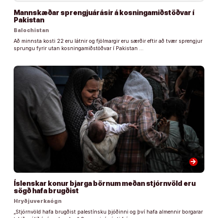
Mannskæðar sprengjuárásir á kosningamiðstöðvar í
Pakistan
Balochistan
Að minnsta kosti 22 eru látnir og fjölmargir eru særðir eftir að tvær sprengjur
sprungu fyrir utan kosningamiðstöðvar í Pakistan …
arrow_forward
Íslenskar konur bjarga börnum meðan stjórnvöld eru
sögð hafa brugðist
Hryðjuverkaógn
„Stjórnvöld hafa brugðist palestínsku þjóðinni og því hafa almennir borgarar