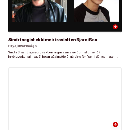
arrow_forward
Sindri segist ekki meiri rasisti en Bjarni Ben
Hryðjuverkaógn
Sindri Snær Birgisson, sakborningur sem ákærður hefur verið í
hryðjuverkamáli, sagði þegar aðalmeðferð málsins fór fram í dómsal í gær …
arrow_forward