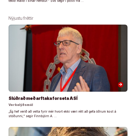
tekið málið í sínar hendur.“ Svo segir í pósti frá …
Nýjustu fréttir
arrow_forward
Slúðrað með arftaka forseta ASÍ
Verkalýðsmál
„Ég hef verið að velta fyrir mér hvort ekki væri rétt að gefa öðrum kost á
stöðunni,“ segir Finnbjörn A. …