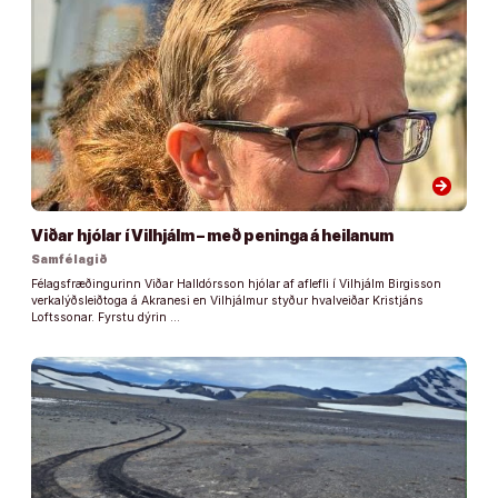
arrow_forward
Viðar hjólar í Vilhjálm – með peninga á heilanum
Samfélagið
Félagsfræðingurinn Viðar Halldórsson hjólar af aflefli í Vilhjálm Birgisson
verkalýðsleiðtoga á Akranesi en Vilhjálmur styður hvalveiðar Kristjáns
Loftssonar. Fyrstu dýrin …