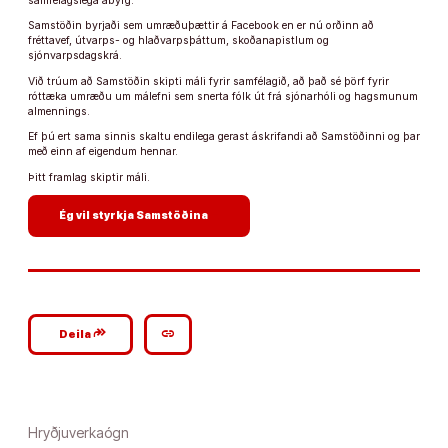
samfélagslega ábyrg.
Samstöðin byrjaði sem umræðuþættir á Facebook en er nú orðinn að
fréttavef, útvarps- og hlaðvarpsþáttum, skoðanapistlum og
sjónvarpsdagskrá.
Við trúum að Samstöðin skipti máli fyrir samfélagið, að það sé þörf fyrir
róttæka umræðu um málefni sem snerta fólk út frá sjónarhóli og hagsmunum
almennings.
Ef þú ert sama sinnis skaltu endilega gerast áskrifandi að Samstöðinni og þar
með einn af eigendum hennar.
Þitt framlag skiptir máli.
arrow_forward
Ég vil styrkja Samstöðina
google_plus_reshare
link
Deila
Hryðjuverkaógn