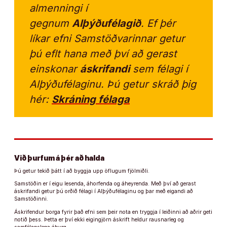
almenningi í
gegnum
Alþýðufélagið
. Ef þér
líkar efni Samstöðvarinnar getur
þú eflt hana með því að gerast
einskonar
áskrifandi
sem félagi í
Alþýðufélaginu. Þú getur skráð þig
hér:
Skráning félaga
Við þurfum á þér að halda
Þú getur tekið þátt í að byggja upp öflugum fjölmiðli.
Samstöðin er í eigu lesenda, áhorfenda og áheyrenda. Með því að gerast
áskrifandi getur þú orðið félagi í Alþýðufélaginu og þar með eigandi að
Samstöðinni.
Áskrifendur borga fyrir það efni sem þeir nota en tryggja í leiðinni að aðrir geti
notið þess. Þetta er því ekki eigingjörn áskrift heldur rausnarleg og