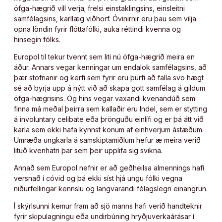
öfga-hægrið vill verja; frelsi einstaklingsins, einsleitni
samfélagsins, karllæg viðhorf. Óvinirnir eru þau sem vilja
opna löndin fyrir flóttafólki, auka réttindi kvenna og
hinsegin fólks.
Europol til tekur tvennt sem liti nú öfga-hægrið meira en
áður. Annars vegar kenningar um endalok samfélagsins, að
þær stofnanir og kerfi sem fyrir eru þurfi að falla svo hægt
sé að byrja upp á nýtt við að skapa gott samfélag á gildum
öfga-hægrisins. Og hins vegar vaxandi kvenandúð sem
finna má meðal þeirra sem kallaðir eru Indel, sem er stytting
á involuntary celibate eða þrönguðu einlífi og er þá átt við
karla sem ekki hafa kynnst konum af einhverjum ástæðum.
Umræða ungkarla á samskiptamiðlum hefur æ meira verið
lituð kvenhatri þar sem þeir upplifa sig svikna.
Annað sem Europol nefnir er að geðheilsa almennings hafi
versnað í cóvid og þá ekki síst hjá ungu fólki vegna
niðurfellingar kennslu og langvarandi félagslegri einangrun.
Í skýrlsunni kemur fram að sjö manns hafi verið handteknir
fyrir skipulagningu eða undirbúning hryðjuverkaárásar í