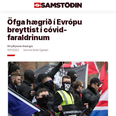
Áfram
að
efni
Öfga hægrið í Evrópu
breyttist í cóvid-
faraldrinum
Hryðjuverkaógn
10/11/2022
Gunnar Smári Egilsson