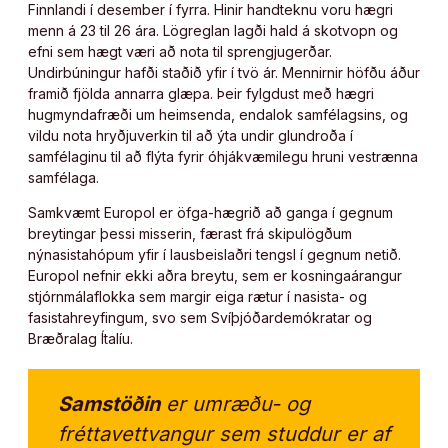
Finnlandi í desember í fyrra. Hinir handteknu voru hægri
menn á 23 til 26 ára. Lögreglan lagði hald á skotvopn og
efni sem hægt væri að nota til sprengjugerðar.
Undirbúningur hafði staðið yfir í tvö ár. Mennirnir höfðu áður
framið fjölda annarra glæpa. Þeir fylgdust með hægri
hugmyndafræði um heimsenda, endalok samfélagsins, og
vildu nota hryðjuverkin til að ýta undir glundroða í
samfélaginu til að flýta fyrir óhjákvæmilegu hruni vestrænna
samfélaga.
Samkvæmt Europol er öfga-hægrið að ganga í gegnum
breytingar þessi misserin, færast frá skipulögðum
nýnasistahópum yfir í lausbeislaðri tengsl í gegnum netið.
Europol nefnir ekki aðra breytu, sem er kosningaárangur
stjórnmálaflokka sem margir eiga rætur í nasista- og
fasistahreyfingum, svo sem Svíþjóðardemókratar og
Bræðralag Ítalíu.
Samstöðin
er umræðu- og
fréttavettvangur sem studdur er af