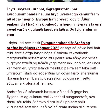
Í nýrri skýrslu Europol, lögreglustofnunar
Evrópusambandsins, um hryðjuverkaógn kemur fram
að öfga-hægrið í Evrópu hafi breyst í cóvid. Áður
einkenndist það af skipulögðum hópum ný-nasista en í
cóvid varð skipulagði lausbeislaðra. Og fylgjendurnir
yngri.
Í skýrslunni sem heitir
Evrópusambandið: Staða og
stefna hryðjuverkaógnar 2022
er sagt að cóvid hafi haft
mikil áhrif á öfga-hægri hópa. Samkomutakmarkanir
margfölduðu netsamskipti milli þeirra sem aðhyllast þessa
hugmyndafræði og laðaði yngri menn inn í hópinn, en ungir
karlmenn eru yfirgnæfandi meirihluti þeirra sem taka þátt í
umræðum, starfi og aðgerðum. En cóvid færði áherslurnar
líka enn frekar í baráttu gegn stjórnvöldum sem settu
sóttvarnarkröfur á almenning.
Andstaða við sóttvarnir bættust við andúð gegn inn
flytjendum og auknum rétti kvenna til þungunarrofs, svo
dæmi séu tekin. Stjórnvöld eru lituð upp sem spillt
kúgunarafl sem vinnur að því að grafa undan gildum sem