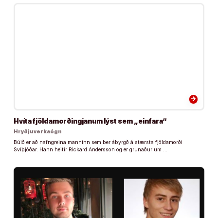
arrow_forward
Hvíta fjöldamorðingjanum lýst sem „einfara“
Hryðjuverkaógn
Búið er að nafngreina manninn sem ber ábyrgð á stærsta fjöldamorði
Svíþjóðar. Hann heitir Rickard Andersson og er grunaður um …