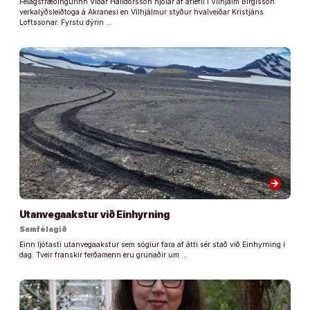
Félagsfræðingurinn Viðar Halldórsson hjólar af aflefli í Vilhjálm Birgisson
verkalýðsleiðtoga á Akranesi en Vilhjálmur styður hvalveiðar Kristjáns
Loftssonar. Fyrstu dýrin …
arrow_forward
Utanvegaakstur við Einhyrning
Samfélagið
Einn ljótasti utanvegaakstur sem sögiur fara af átti sér stað við Einhyrning í
dag. Tveir franskir ferðamenn eru grunaðir um …