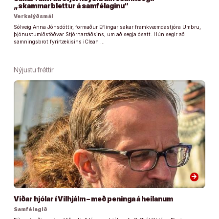
„skammarblettur á samfélaginu“
Verkalýðsmál
Sólveig Anna Jónsdóttir, formaður Eflingar sakar framkvæmdastjóra Umbru,
þjónustumiðstöðvar Stjórnarráðsins, um að segja ósatt. Hún segir að
samningsbrot fyrirtækisins iClean …
Nýjustu fréttir
arrow_forward
Viðar hjólar í Vilhjálm – með peninga á heilanum
Samfélagið