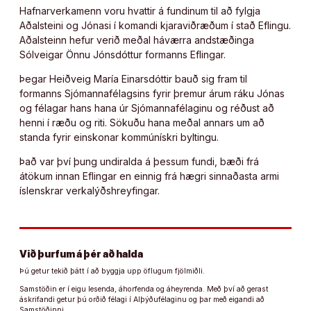
Hafnarverkamenn voru hvattir á fundinum til að fylgja
Aðalsteini og Jónasi í komandi kjaraviðræðum í stað Eflingu.
Aðalsteinn hefur verið meðal háværra andstæðinga
Sólveigar Önnu Jónsdóttur formanns Eflingar.
Þegar Heiðveig María Einarsdóttir bauð sig fram til
formanns Sjómannafélagsins fyrir þremur árum ráku Jónas
og félagar hans hana úr Sjómannafélaginu og réðust að
henni í ræðu og riti. Sökuðu hana meðal annars um að
standa fyrir einskonar kommúnískri byltingu.
Það var því þung undiralda á þessum fundi, bæði frá
átökum innan Eflingar en einnig frá hægri sinnaðasta armi
íslenskrar verkalýðshreyfingar.
Við þurfum á þér að halda
Þú getur tekið þátt í að byggja upp öflugum fjölmiðli.
Samstöðin er í eigu lesenda, áhorfenda og áheyrenda. Með því að gerast
áskrifandi getur þú orðið félagi í Alþýðufélaginu og þar með eigandi að
Samstöðinni.