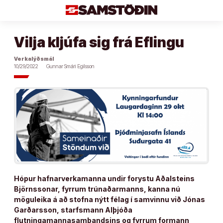
Áfram
að
efni
Vilja kljúfa sig frá Eflingu
Verkalýðsmál
10/29/2022
Gunnar Smári Egilsson
Hópur hafnarverkamanna undir forystu Aðalsteins
Björnssonar, fyrrum trúnaðarmanns, kanna nú
möguleika á að stofna nýtt félag í samvinnu við Jónas
Garðarsson, starfsmann Alþjóða
flutningamannasambandsins og fyrrum formann