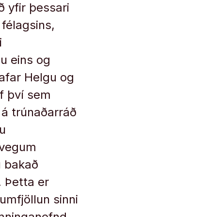
ð yfir þessari
 félagsins,
i
nu eins og
afar Helgu og
af því sem
 á trúnaðarráð
gu
á vegum
u bakað
 Þetta er
 umfjöllun sinni
amninganefnd