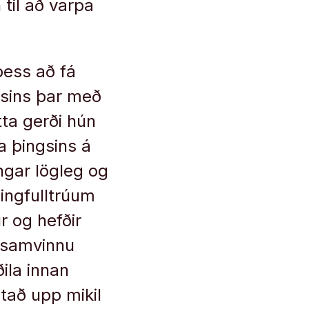
 til að varpa
þess að fá
agsins þar með
ta gerði hún
a þingsins á
ingar lögleg og
þingfulltrúum
r og hefðir
í samvinnu
ila innan
tað upp mikil