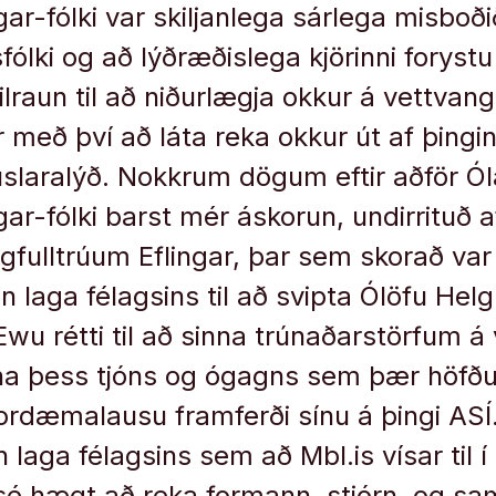
gar-fólki var skiljanlega sárlega misboði
fólki og að lýðræðislega kjörinni forystu
ilraun til að niðurlægja okkur á vettvang
r með því að láta reka okkur út af þingi
slaralýð. Nokkrum dögum eftir aðför Ól
gar-fólki barst mér áskorun, undirrituð 
gfulltrúum Eflingar, þar sem skorað var
in laga félagsins til að svipta Ólöfu Hel
wu rétti til að sinna trúnaðarstörfum 
gna þess tjóns og ógagns sem þær höfð
ordæmalausu framferði sínu á þingi ASÍ.
n laga félagsins sem að Mbl.is vísar til í
sé hægt að reka formann, stjórn, og s