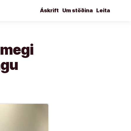
Áskrift
Um stöðina
Leita
i megi
ngu