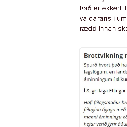
Það er ekkert t
valdaráns í um
rædd innan ska