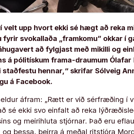
í velt upp hvort ekki sé hægt að reka m
u fyrir svokallaða „framkomu” okkar í g
áhugavert að fylgjast með mikilli og ei
s á pólitískum frama-draumum Ólafar
 staðfestu hennar,“ skrifar Sólveig A
ngu á Facebook.
eldur áfram: „Rætt er við sérfræðing í v
að sé ekki svo einfalt að reka lýðræðisle
ins og meirihluta stjórnar. Það eru efla
ina og þessa, þeirra á meðal ritstjóra Mo