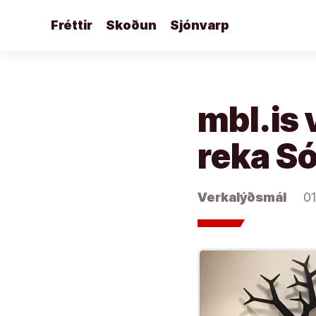
Áfram
Fréttir
Skoðun
Sjónvarp
að
efni
mbl.is 
reka Só
Verkalýðsmál
01