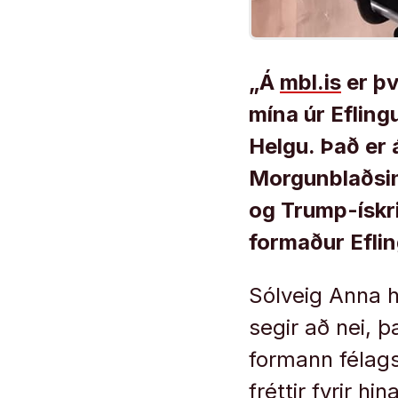
„Á
mbl.is
er þv
mína úr Efling
Helgu. Það er 
Morgunblaðsin
og Trump-ískri
formaður Efli
Sólveig Anna h
segir að nei, þ
formann félags
fréttir fyrir h