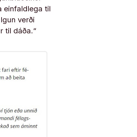
einfaldlega til
lgun verði
 til dáða.“