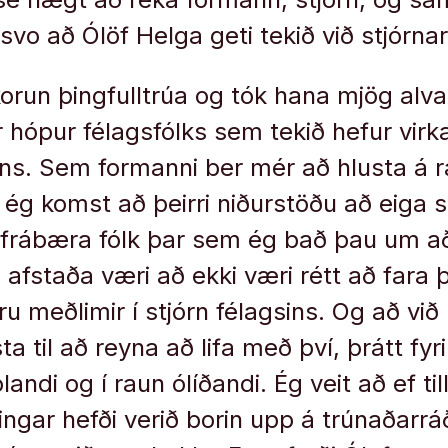
u svo að Ólöf Helga geti tekið við stjó
run þingfulltrúa og tók hana mjög alva
r hópur félagsfólks sem tekið hefur virka
ins. Sem formanni ber mér að hlusta á r
n ég komst að þeirri niðurstöðu að eiga 
 frábæra fólk þar sem ég bað þau um a
 afstaða væri að ekki væri rétt að fara 
u meðlimir í stjórn félagsins. Og að við
a til að reyna að lifa með því, þrátt fyr
landi og í raun ólíðandi. Ég veit að ef ti
lingar hefði verið borin upp á trúnaðarrá