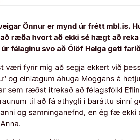
veigar Önnur er mynd úr frétt mbl.is. H
 að ræða hvort að ekki sé hægt að rek
 úr félaginu svo að Ólöf Helga geti fari
t væri fyrir mig að segja ekkert við þess
u“ og einlægum áhuga Moggans á hetj
 sem ræðst ítrekað að félagsfólki Efling
ilraunum til að fá athygli í baráttu sinni 
manni og samninganefnd, en ég fæ ekki 
 Anna.