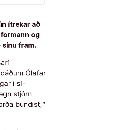
ún ítrekar að
a formann og
ð sínu fram.
ari
udáðum Ólafar
ar í sí-
gegn stjórn
orða bundist,“