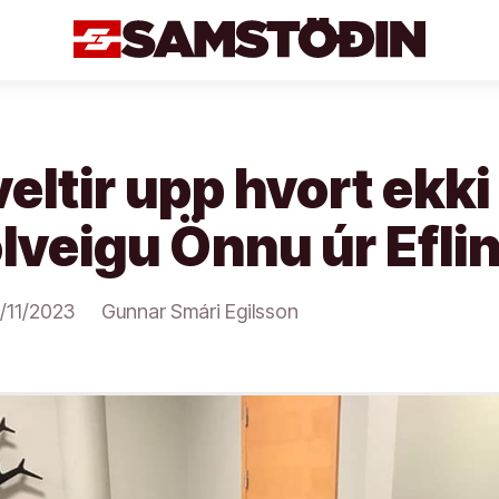
veltir upp hvort ekk
lveigu Önnu úr Efli
/11/2023
Gunnar Smári Egilsson