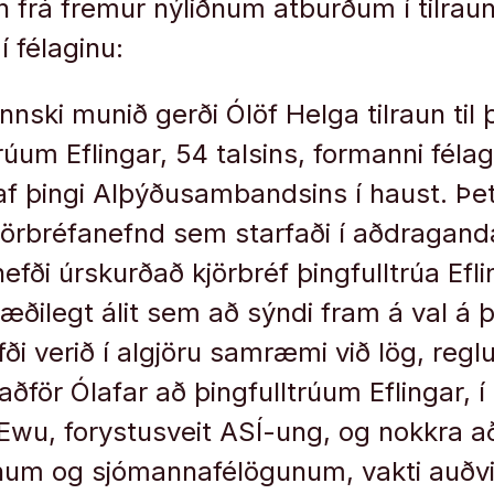
n frá fremur nýliðnum atburðum í tilraun
í félaginu:
nnski munið gerði Ólöf Helga tilraun til 
trúum Eflingar, 54 talsins, formanni fél
af þingi Alþýðusambandsins í haust. Þet
 kjörbréfanefnd sem starfaði í aðdragand
efði úrskurðað kjörbréf þingfulltrúa Efl
fræðilegt álit sem að sýndi fram á val á 
fði verið í algjöru samræmi við lög, reglu
 aðför Ólafar að þingfulltrúum Eflingar, 
Ewu, forystusveit ASÍ-ung, og nokkra að
num og sjómannafélögunum, vakti auðvi