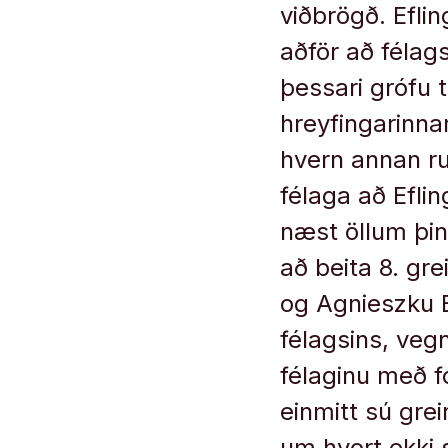
viðbrögð. Eflin
aðför að félags
þessari grófu t
hreyfingarinna
hvern annan ru
félaga að Eflin
næst öllum þin
að beita 8. gre
og Agnieszku E
félagsins, ve
félaginu með f
einmitt sú grei
um hvort ekki 