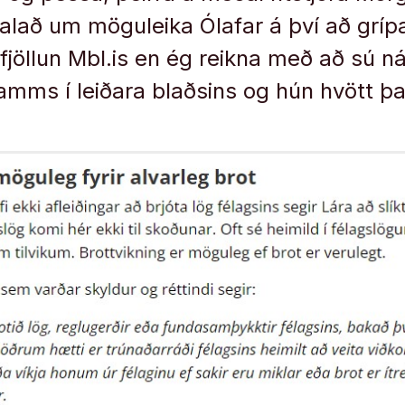
alað um möguleika Ólafar á því að grípa 
fjöllun Mbl.is en ég reikna með að sú ná
mms í leiðara blaðsins og hún hvött þar