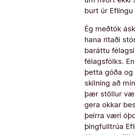
burt úr Efling
Ég meðtók ásko
hana ritaði stó
baráttu félags
félagsfólks. E
þetta góða og
skilning að mín
þær stöllur vær
gera okkar best
þeirra væri óþo
þingfulltrúa Ef