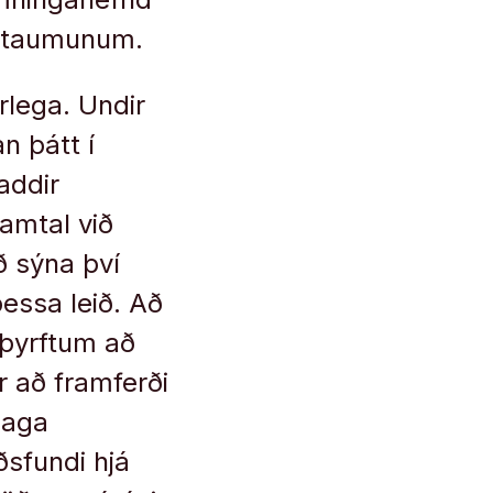
rnartaumunum.
rlega. Undir
n þátt í
addir
samtal við
ð sýna því
þessa leið. Að
 þyrftum að
ir að framferði
llaga
ðsfundi hjá