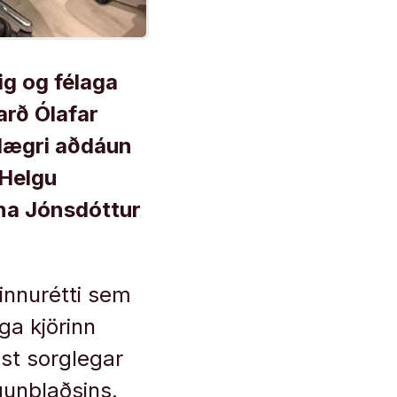
ig og félaga
arð Ólafar
nlægri aðdáun
 Helgu
nna Jónsdóttur
innurétti sem
ga kjörinn
ust sorglegar
rgunblaðsins.