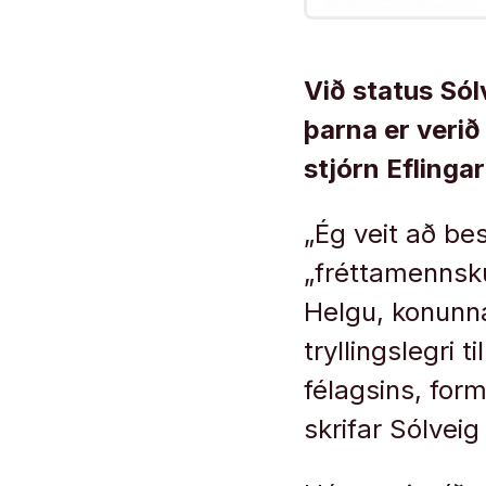
Við status Sól
þarna er verið
stjórn Eflingar
„Ég veit að bes
„fréttamennsk
Helgu, konunnar
tryllingslegri t
félagsins, for
skrifar Sólveig