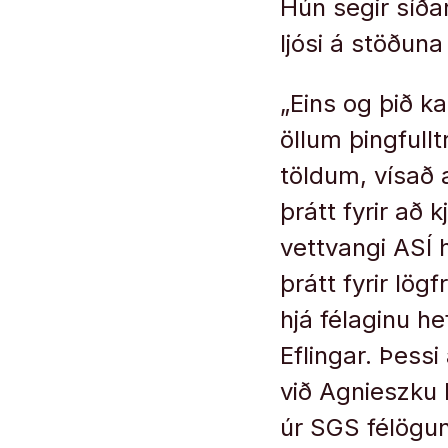
Hún segir síða
ljósi á stöðuna 
„Eins og þið ka
öllum þingfull
töldum, vísað 
þrátt fyrir að
vettvangi ASÍ h
þrátt fyrir lög
hjá félaginu he
Eflingar. Þessi
við Agnieszku 
úr SGS félögu