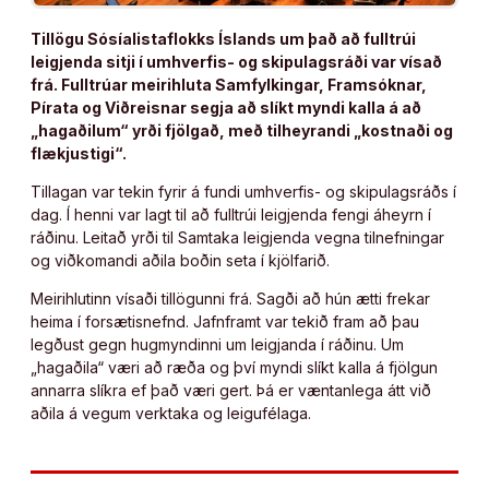
Tillögu Sósíalistaflokks Íslands um það að fulltrúi
leigjenda sitji í umhverfis- og skipulagsráði var vísað
frá. Fulltrúar meirihluta Samfylkingar, Framsóknar,
Pírata og Viðreisnar segja að slíkt myndi kalla á að
„hagaðilum“ yrði fjölgað, með tilheyrandi „kostnaði og
flækjustigi“.
Tillagan var tekin fyrir á fundi umhverfis- og skipulagsráðs í
dag. Í henni var lagt til að fulltrúi leigjenda fengi áheyrn í
ráðinu. Leitað yrði til Samtaka leigjenda vegna tilnefningar
og viðkomandi aðila boðin seta í kjölfarið.
Meirihlutinn vísaði tillögunni frá. Sagði að hún ætti frekar
heima í forsætisnefnd. Jafnframt var tekið fram að þau
legðust gegn hugmyndinni um leigjanda í ráðinu. Um
„hagaðila“ væri að ræða og því myndi slíkt kalla á fjölgun
annarra slíkra ef það væri gert. Þá er væntanlega átt við
aðila á vegum verktaka og leigufélaga.