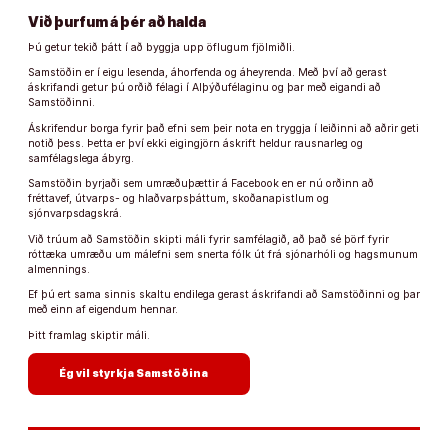
Við þurfum á þér að halda
Þú getur tekið þátt í að byggja upp öflugum fjölmiðli.
Samstöðin er í eigu lesenda, áhorfenda og áheyrenda. Með því að gerast
áskrifandi getur þú orðið félagi í Alþýðufélaginu og þar með eigandi að
Samstöðinni.
Áskrifendur borga fyrir það efni sem þeir nota en tryggja í leiðinni að aðrir geti
notið þess. Þetta er því ekki eigingjörn áskrift heldur rausnarleg og
samfélagslega ábyrg.
Samstöðin byrjaði sem umræðuþættir á Facebook en er nú orðinn að
fréttavef, útvarps- og hlaðvarpsþáttum, skoðanapistlum og
sjónvarpsdagskrá.
Við trúum að Samstöðin skipti máli fyrir samfélagið, að það sé þörf fyrir
róttæka umræðu um málefni sem snerta fólk út frá sjónarhóli og hagsmunum
almennings.
Ef þú ert sama sinnis skaltu endilega gerast áskrifandi að Samstöðinni og þar
með einn af eigendum hennar.
Þitt framlag skiptir máli.
arrow_forward
Ég vil styrkja Samstöðina