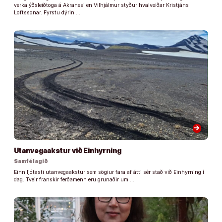
verkalýðsleiðtoga á Akranesi en Vilhjálmur styður hvalveiðar Kristjáns
Loftssonar. Fyrstu dýrin …
arrow_forward
Utanvegaakstur við Einhyrning
Samfélagið
Einn ljótasti utanvegaakstur sem sögiur fara af átti sér stað við Einhyrning í
dag. Tveir franskir ferðamenn eru grunaðir um …