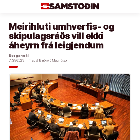
Áfram
að
efni
Meirihluti umhverfis- og
skipulagsráðs vill ekki
áheyrn frá leigjendum
Borgarmál
01/25/2023
Trausti Breiðfjörð Magnússon