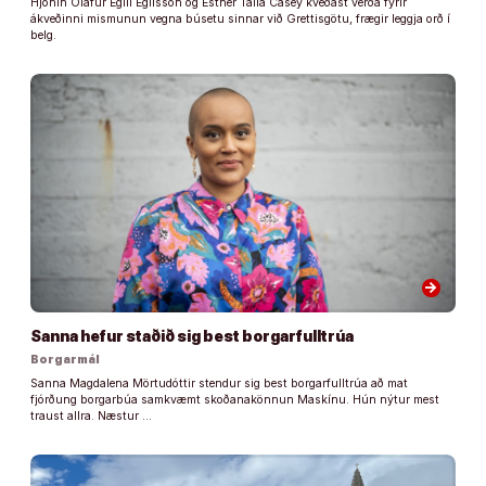
Hjónin Ólafur Egill Egilsson og Esther Talía Casey kveðast verða fyrir
ákveðinni mismunun vegna búsetu sinnar við Grettisgötu, frægir leggja orð í
belg.
arrow_forward
Sanna hefur staðið sig best borgarfulltrúa
Borgarmál
Sanna Magdalena Mörtudóttir stendur sig best borgarfulltrúa að mat
fjórðung borgarbúa samkvæmt skoðanakönnun Maskínu. Hún nýtur mest
traust allra. Næstur …