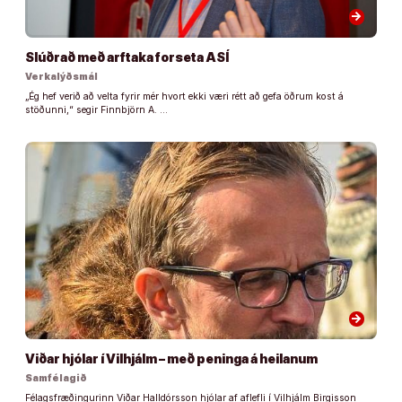
arrow_forward
Slúðrað með arftaka forseta ASÍ
Verkalýðsmál
„Ég hef verið að velta fyrir mér hvort ekki væri rétt að gefa öðrum kost á
stöðunni,“ segir Finnbjörn A. …
arrow_forward
Viðar hjólar í Vilhjálm – með peninga á heilanum
Samfélagið
Félagsfræðingurinn Viðar Halldórsson hjólar af aflefli í Vilhjálm Birgisson