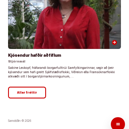
arrow_forward
Kjósendur hafðir að fíflum
Stjórnmál
Sabine Leskopf, fráfarandi borgarfulltrúi Samfylkingarinnar, segir að þeir
kjósendur sem hafi greitt Sjálfstæðisflokki, Viðreisn eða Framsóknarflokki
atkvæði sitt í borgarstjórnarkosningunum, …
Allar fréttir
Samstöðin © 2026
menu