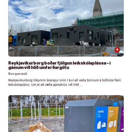
arrow_forward
Reykjavíkurborg boðar fjölgun leikskólaplássa – í
gámum við hlið umferðargötu
Borgarmál
Reykjavíkurborg tilkynnir árangur sinn í því að veita börnum á biðlista fleiri
leikskólapláss. Um er að ræða gámahús við hlið …