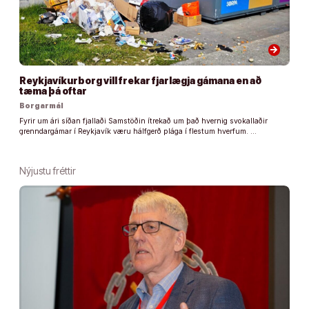
arrow_forward
Reykjavíkurborg vill frekar fjarlægja gámana en að
tæma þá oftar
Borgarmál
Fyrir um ári síðan fjallaði Samstöðin ítrekað um það hvernig svokallaðir
grenndargámar í Reykjavík væru hálfgerð plága í flestum hverfum. …
Nýjustu fréttir