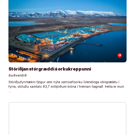
arrow_forward
Stóriðjan stórgræddi á orkukreppunni
Auðvaldið
Stóriðjufyrirtækin fjögur sem nýta vatnsaflsorku Íslendinga stórgræddu í
fyrra, skiluðu samtals 83,7 milljörðum króna í hreinan hagnað. Þetta er mun
…