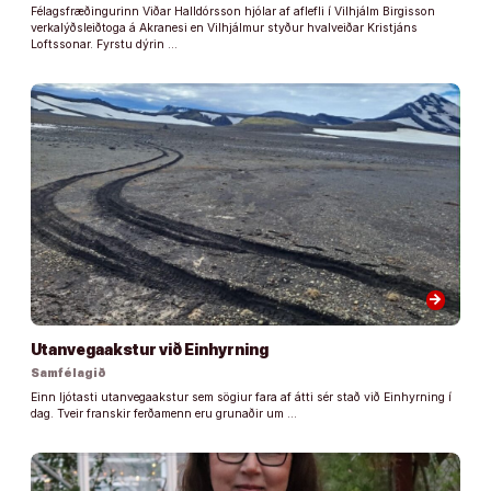
Félagsfræðingurinn Viðar Halldórsson hjólar af aflefli í Vilhjálm Birgisson
verkalýðsleiðtoga á Akranesi en Vilhjálmur styður hvalveiðar Kristjáns
Loftssonar. Fyrstu dýrin …
arrow_forward
Utanvegaakstur við Einhyrning
Samfélagið
Einn ljótasti utanvegaakstur sem sögiur fara af átti sér stað við Einhyrning í
dag. Tveir franskir ferðamenn eru grunaðir um …