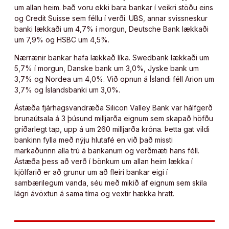
um allan heim. Það voru ekki bara bankar í veikri stöðu eins
og Credit Suisse sem féllu í verði. UBS, annar svissneskur
banki lækkaði um 4,7% í morgun, Deutsche Bank lækkaði
um 7,9% og HSBC um 4,5%.
Nærrænir bankar hafa lækkað líka. Swedbank lækkaði um
5,7% í morgun, Danske bank um 3,0%, Jyske bank um
3,7% og Nordea um 4,0%. Við opnun á Íslandi féll Arion um
3,7% og Íslandsbanki um 3,0%.
Ástæða fjárhagsvandræða Silicon Valley Bank var hálfgerð
brunaútsala á 3 þúsund milljarða eignum sem skapað höfðu
gríðarlegt tap, upp á um 260 milljarða króna. Þetta gat vildi
bankinn fylla með nýju hlutafé en við það missti
markaðurinn alla trú á bankanum og verðmæti hans féll.
Ástæða þess að verð í bönkum um allan heim lækka í
kjölfarið er að grunur um að fleiri bankar eigi í
sambærilegum vanda, séu með mikið af eignum sem skila
lágri ávöxtun á sama tíma og vextir hækka hratt.