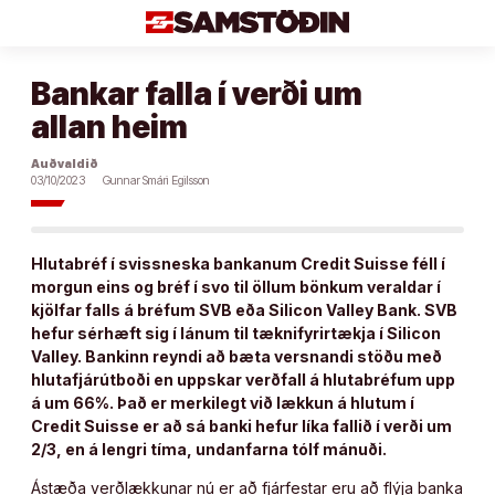
Áfram
að
efni
Bankar falla í verði um
allan heim
Auðvaldið
03/10/2023
Gunnar Smári Egilsson
Hlutabréf í svissneska bankanum Credit Suisse féll í
morgun eins og bréf í svo til öllum bönkum veraldar í
kjölfar falls á bréfum SVB eða Silicon Valley Bank. SVB
hefur sérhæft sig í lánum til tæknifyrirtækja í Silicon
Valley. Bankinn reyndi að bæta versnandi stöðu með
hlutafjárútboði en uppskar verðfall á hlutabréfum upp
á um 66%. Það er merkilegt við lækkun á hlutum í
Credit Suisse er að sá banki hefur líka fallið í verði um
2/3, en á lengri tíma, undanfarna tólf mánuði.
Ástæða verðlækkunar nú er að fjárfestar eru að flýja banka