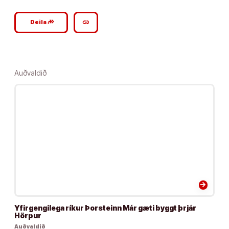
google_plus_reshare
link
Deila
Auðvaldið
arrow_forward
Yfirgengilega ríkur Þorsteinn Már gæti byggt þrjár
Hörpur
Auðvaldið