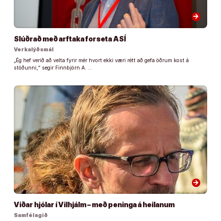
arrow_forward
Slúðrað með arftaka forseta ASÍ
Verkalýðsmál
„Ég hef verið að velta fyrir mér hvort ekki væri rétt að gefa öðrum kost á
stöðunni,“ segir Finnbjörn A. …
arrow_forward
Viðar hjólar í Vilhjálm – með peninga á heilanum
Samfélagið