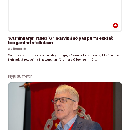
arrow_forward
SA minna fyrirtæki í Grindavík á að þau þurfa ekki að
borga starfsfólki laun
Auðvaldið
Samtök atvinnulífsins birtu tilkynningu, aðfaranótt mánudags, til að minna
fyrirtæki á rétt þeirra í náttúruhamförum á við þær sem nú …
Nýjustu fréttir