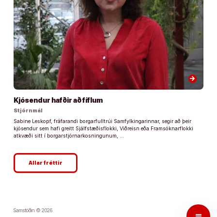
arrow_forward
Kjósendur hafðir að fíflum
Stjórnmál
Sabine Leskopf, fráfarandi borgarfulltrúi Samfylkingarinnar, segir að þeir
kjósendur sem hafi greitt Sjálfstæðisflokki, Viðreisn eða Framsóknarflokki
atkvæði sitt í borgarstjórnarkosningunum, …
Allar fréttir
Samstöðin © 2026
menu