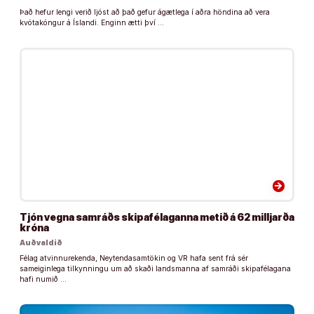
Það hefur lengi verið ljóst að það gefur ágætlega í aðra höndina að vera
kvótakóngur á Íslandi. Enginn ætti því …
arrow_forward
Tjón vegna samráðs skipafélaganna metið á 62 milljarða
króna
Auðvaldið
Félag atvinnurekenda, Neytendasamtökin og VR hafa sent frá sér
sameiginlega tilkynningu um að skaði landsmanna af samráði skipafélagana
hafi numið …