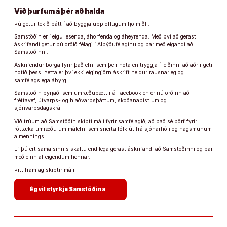
Við þurfum á þér að halda
Þú getur tekið þátt í að byggja upp öflugum fjölmiðli.
Samstöðin er í eigu lesenda, áhorfenda og áheyrenda. Með því að gerast
áskrifandi getur þú orðið félagi í Alþýðufélaginu og þar með eigandi að
Samstöðinni.
Áskrifendur borga fyrir það efni sem þeir nota en tryggja í leiðinni að aðrir geti
notið þess. Þetta er því ekki eigingjörn áskrift heldur rausnarleg og
samfélagslega ábyrg.
Samstöðin byrjaði sem umræðuþættir á Facebook en er nú orðinn að
fréttavef, útvarps- og hlaðvarpsþáttum, skoðanapistlum og
sjónvarpsdagskrá.
Við trúum að Samstöðin skipti máli fyrir samfélagið, að það sé þörf fyrir
róttæka umræðu um málefni sem snerta fólk út frá sjónarhóli og hagsmunum
almennings.
Ef þú ert sama sinnis skaltu endilega gerast áskrifandi að Samstöðinni og þar
með einn af eigendum hennar.
Þitt framlag skiptir máli.
arrow_forward
Ég vil styrkja Samstöðina