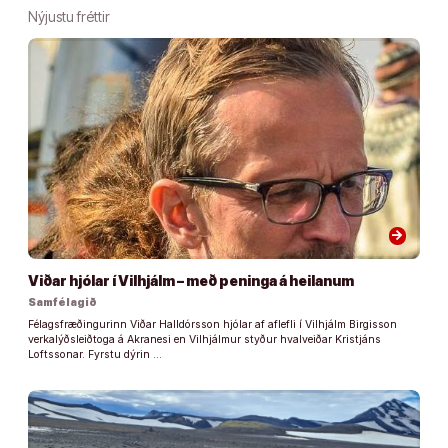
Nýjustu fréttir
arrow_forward
Viðar hjólar í Vilhjálm – með peninga á heilanum
Samfélagið
Félagsfræðingurinn Viðar Halldórsson hjólar af aflefli í Vilhjálm Birgisson
verkalýðsleiðtoga á Akranesi en Vilhjálmur styður hvalveiðar Kristjáns
Loftssonar. Fyrstu dýrin …