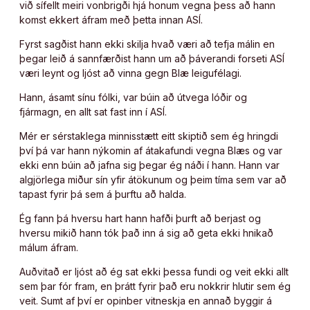
við sífellt meiri vonbrigði hjá honum vegna þess að hann
komst ekkert áfram með þetta innan ASÍ.
Fyrst sagðist hann ekki skilja hvað væri að tefja málin en
þegar leið á sannfærðist hann um að þáverandi forseti ASÍ
væri leynt og ljóst að vinna gegn Blæ leigufélagi.
Hann, ásamt sínu fólki, var búin að útvega lóðir og
fjármagn, en allt sat fast inn í ASÍ.
Mér er sérstaklega minnisstætt eitt skiptið sem ég hringdi
því þá var hann nýkomin af átakafundi vegna Blæs og var
ekki enn búin að jafna sig þegar ég náði í hann. Hann var
algjörlega miður sín yfir átökunum og þeim tíma sem var að
tapast fyrir þá sem á þurftu að halda.
Ég fann þá hversu hart hann hafði þurft að berjast og
hversu mikið hann tók það inn á sig að geta ekki hnikað
málum áfram.
Auðvitað er ljóst að ég sat ekki þessa fundi og veit ekki allt
sem þar fór fram, en þrátt fyrir það eru nokkrir hlutir sem ég
veit. Sumt af því er opinber vitneskja en annað byggir á