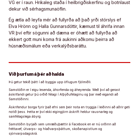
VG er í raun. Hrikaleg staða í heilbrigðiskerfinu og botnlaust
dekur við sérhagsmunaöflin.
Ég ætla að leyfa mér að fullyrða að það yrði stórslys ef
Elva Hrönn og Halla Gunnarsdóttir, kæmust til áhrifa innan
VR því eftir sögunni að dæma er óhætt að fullyrða að
ekkert gott muni koma frá aukinni aðkomu þeirra að
húsnæðismálum eða verkalýðsbaráttu.
Við þurfum á þér að halda
Þú getur tekið þátt í að byggja upp öflugum fjölmiðli.
Samstöðin er í eigu lesenda, áhorfenda og áheyrenda. Með því að gerast
áskrifandi getur þú orðið félagi í Alþýðufélaginu og þar með eigandi að
Samstöðinni.
Áskrifendur borga fyrir það efni sem þeir nota en tryggja í leiðinni að aðrir geti
notið þess. Þetta er því ekki eigingjörn áskrift heldur rausnarleg og
samfélagslega ábyrg.
Samstöðin byrjaði sem umræðuþættir á Facebook en er nú orðinn að
fréttavef, útvarps- og hlaðvarpsþáttum, skoðanapistlum og
sjónvarpsdagskrá.