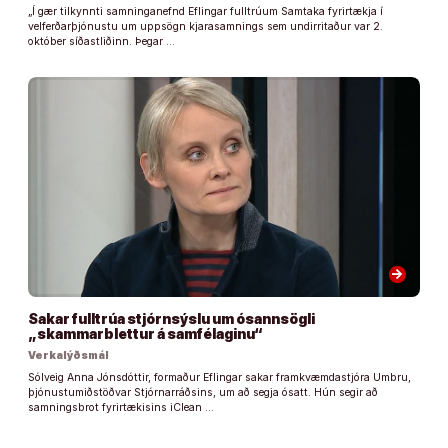
„Í gær tilkynnti samninganefnd Eflingar fulltrúum Samtaka fyrirtækja í
velferðarþjónustu um uppsögn kjarasamnings sem undirritaður var 2.
október síðastliðinn. Þegar …
arrow_forward
Sakar fulltrúa stjórnsýslu um ósannsögli
„skammarblettur á samfélaginu“
Verkalýðsmál
Sólveig Anna Jónsdóttir, formaður Eflingar sakar framkvæmdastjóra Umbru,
þjónustumiðstöðvar Stjórnarráðsins, um að segja ósatt. Hún segir að
samningsbrot fyrirtækisins iClean …