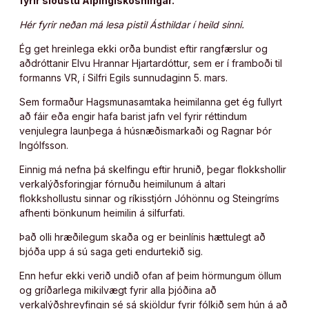
fyrir síðustu Alþingiskosningar.
Hér fyrir neðan má lesa pistil Ásthildar í heild sinni.
Ég get hreinlega ekki orða bundist eftir rangfærslur og
aðdróttanir Elvu Hrannar Hjartardóttur, sem er í framboði til
formanns VR, í Silfri Egils sunnudaginn 5. mars.
Sem formaður Hagsmunasamtaka heimilanna get ég fullyrt
að fáir eða engir hafa barist jafn vel fyrir réttindum
venjulegra launþega á húsnæðismarkaði og Ragnar Þór
Ingólfsson.
Einnig má nefna þá skelfingu eftir hrunið, þegar flokkshollir
verkalýðsforingjar fórnuðu heimilunum á altari
flokkshollustu sinnar og ríkisstjórn Jóhönnu og Steingríms
afhenti bönkunum heimilin á silfurfati.
Það olli hræðilegum skaða og er beinlínis hættulegt að
bjóða upp á sú saga geti endurtekið sig.
Enn hefur ekki verið undið ofan af þeim hörmungum öllum
og gríðarlega mikilvægt fyrir alla þjóðina að
verkalýðshreyfingin sé sá skjöldur fyrir fólkið sem hún á að