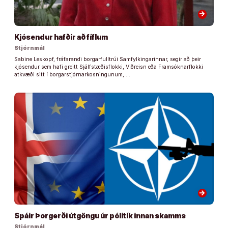
arrow_forward
Kjósendur hafðir að fíflum
Stjórnmál
Sabine Leskopf, fráfarandi borgarfulltrúi Samfylkingarinnar, segir að þeir
kjósendur sem hafi greitt Sjálfstæðisflokki, Viðreisn eða Framsóknarflokki
atkvæði sitt í borgarstjórnarkosningunum, …
arrow_forward
Spáir Þorgerði útgöngu úr pólitík innan skamms
Stjórnmál