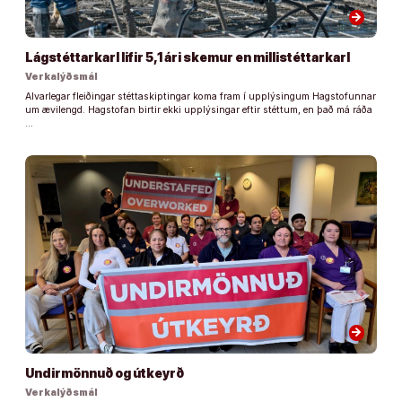
arrow_forward
Lágstéttarkarl lifir 5,1 ári skemur en millistéttarkarl
Verkalýðsmál
Alvarlegar fleiðingar stéttaskiptingar koma fram í upplýsingum Hagstofunnar
um ævilengd. Hagstofan birtir ekki upplýsingar eftir stéttum, en það má ráða
…
arrow_forward
Undirmönnuð og útkeyrð
Verkalýðsmál