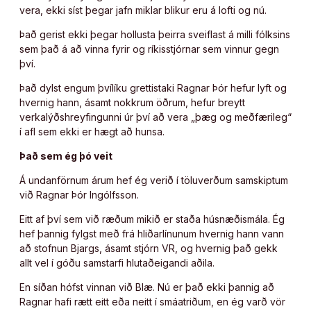
vera, ekki síst þegar jafn miklar blikur eru á lofti og nú.
Það gerist ekki þegar hollusta þeirra sveiflast á milli fólksins
sem það á að vinna fyrir og ríkisstjórnar sem vinnur gegn
því.
Það dylst engum þvílíku grettistaki Ragnar Þór hefur lyft og
hvernig hann, ásamt nokkrum öðrum, hefur breytt
verkalýðshreyfingunni úr því að vera „þæg og meðfærileg“
í afl sem ekki er hægt að hunsa.
Það sem ég þó veit
Á undanförnum árum hef ég verið í töluverðum samskiptum
við Ragnar Þór Ingólfsson.
Eitt af því sem við ræðum mikið er staða húsnæðismála. Ég
hef þannig fylgst með frá hliðarlínunum hvernig hann vann
að stofnun Bjargs, ásamt stjórn VR, og hvernig það gekk
allt vel í góðu samstarfi hlutaðeigandi aðila.
En síðan hófst vinnan við Blæ. Nú er það ekki þannig að
Ragnar hafi rætt eitt eða neitt í smáatriðum, en ég varð vör