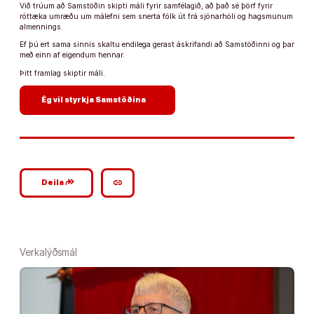
Við trúum að Samstöðin skipti máli fyrir samfélagið, að það sé þörf fyrir
róttæka umræðu um málefni sem snerta fólk út frá sjónarhóli og hagsmunum
almennings.
Ef þú ert sama sinnis skaltu endilega gerast áskrifandi að Samstöðinni og þar
með einn af eigendum hennar.
Þitt framlag skiptir máli.
arrow_forward
Ég vil styrkja Samstöðina
google_plus_reshare
link
Deila
Verkalýðsmál