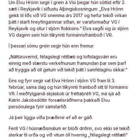
Um Elvu Hrönn segir í grein á Vísi þegar hún sóttist eftir 2.
sæti í Reykjavík í síðustu Alþingiskosningum: „Elva Hrönn
gekk til liðs við VG snemma árs 2017 og hefur tekið virkan
þátt í starfi hreyfingarinnar síðan, er varaformaður VG í
Reykjavík og situr í stjórn flokksins.“ Elva sagði sig úr stjórn
VG daginn sem hún tilkynnti formannsframboð í VR.
Í þessari sömu grein segir hún enn fremur:
„Náttúruvernd, félagslegt réttlæti og loftslagsváin eru
einnig með stærstu verkefnunum framundan þar sem þarf
að tryggja að öll getum við tekið þátt í samfélaginu okkar.“
Eins og fyrr segir sat Elva Hrönn í stjórn VG fram til 3.
febrúar, sama dag og hún tilkynnti framboð sitt til formanns
VR. Í meðfylgjandi skjáskoti úr fréttabréfi VG, má sjá að
Katrín Jakobsdóttir forsætisráðherra þakkaði Elvu
persónulega fyrir samstarfið.
Já þeir liggja víða þræðirnir ef að er gáð.
Ferill VG í húsnæðismálum er blóði drifinn, svo ekki sé tekið
sterkar til orða og við vitum öll hvernig „félagslegt réttlæti“