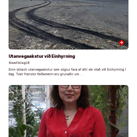
arrow_forward
Utanvegaakstur við Einhyrning
Samfélagið
Einn ljótasti utanvegaakstur sem sögiur fara af átti sér stað við Einhyrning í
dag. Tveir franskir ferðamenn eru grunaðir um …