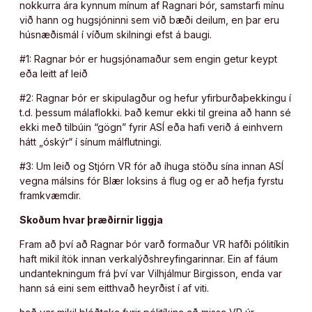
nokkurra ára kynnum mínum af Ragnari Þór, samstarfi mínu
við hann og hugsjóninni sem við bæði deilum, en þar eru
húsnæðismál í víðum skilningi efst á baugi.
#1: Ragnar Þór er hugsjónamaður sem engin getur keypt
eða leitt af leið
#2: Ragnar Þór er skipulagður og hefur yfirburðaþekkingu í
t.d. þessum málaflokki. Það kemur ekki til greina að hann sé
ekki með tilbúin “gögn” fyrir ASÍ eða hafi verið á einhvern
hátt „óskýr“ í sínum málflutningi.
#3: Um leið og Stjórn VR fór að íhuga stöðu sína innan ASÍ
vegna málsins fór Blær loksins á flug og er að hefja fyrstu
framkvæmdir.
Skoðum hvar þræðirnir liggja
Fram að því að Ragnar Þór varð formaður VR hafði pólitíkin
haft mikil ítök innan verkalýðshreyfingarinnar. Ein af fáum
undantekningum frá því var Vilhjálmur Birgisson, enda var
hann sá eini sem eitthvað heyrðist í af viti.