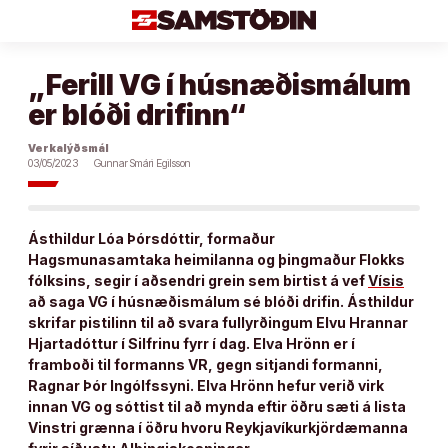
Áfram
að
efni
„Ferill VG í húsnæðismálum
er blóði drifinn“
Verkalýðsmál
03/05/2023
Gunnar Smári Egilsson
Ásthildur Lóa Þórsdóttir, formaður
Hagsmunasamtaka heimilanna og þingmaður Flokks
fólksins, segir í aðsendri grein sem birtist á vef
Vísis
að saga VG í húsnæðismálum sé blóði drifin. Ásthildur
skrifar pistilinn til að svara fullyrðingum Elvu Hrannar
Hjartadóttur í Silfrinu fyrr í dag. Elva Hrönn er í
framboði til formanns VR, gegn sitjandi formanni,
Ragnar Þór Ingólfssyni. Elva Hrönn hefur verið virk
innan VG og sóttist til að mynda eftir öðru sæti á lista
Vinstri grænna í öðru hvoru Reykjavíkurkjördæmanna