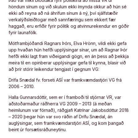
Það var mikil blóðtaka fyrir pólitíkina að missa VR úr
höndum sínum og við skulum ekki ímynda okkur að hún sé
ekki að reyna að ná áhrifum sínum á ný, því sjálfstæðir
verkalýðsleiðtogar með sannfæringu sem ekkert fær
haggað, eru erfiðir fyrir pólitík og atvinnurekendur en góðir
fyrir launafólk.
Mótframbjóðandi Ragnars Þórs, Elva Hrönn, vildi ekki gefa
upp hvaðan hún hefði upplýsingar sínar, um að Ragnar Þór
hefði ekki lagt fram viðeigandi gögn, en án þess að þekkja
meira til en opinberar upplýsingar gefa til kynna, blasir við
að þrír stórir leikendur tengjast í gegnum VG:
Drífa Snædal fv. forseti ASÍ var framkvæmdastjóri VG frá
2006 – 2010.
Halla Gunnarsdóttir, sem er í framboði til stjórnar VR, var
aðstoðarmaður ráðherra VG 2009 – 2013 (á meðan
heimilunum var fórnað), ráðgjafi Katrínar Jakobsdóttur 2018
– 2020 þegar hún var svo ráðin af Drífu Snædal, án
auglýsingar, sem framkvæmdarstjóri ASÍ, og kom þangað
beint úr forsætisráðuneytinu.