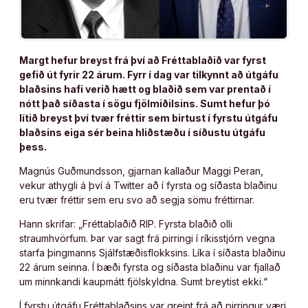
Margt hefur breyst frá því að Fréttablaðið var fyrst
gefið út fyrir 22 árum. Fyrr í dag var tilkynnt að útgáfu
blaðsins hafi verið hætt og blaðið sem var prentað í
nótt það síðasta í sögu fjölmiðilsins. Sumt hefur þó
lítið breyst því tvær fréttir sem birtust í fyrstu útgáfu
blaðsins eiga sér beina hliðstæðu í síðustu útgáfu
þess.
Magnús Guðmundsson, gjarnan kallaður Maggi Peran,
vekur athygli á því á Twitter að í fyrsta og síðasta blaðinu
eru tvær fréttir sem eru svo að segja sömu fréttirnar.
Hann skrifar: „Fréttablaðið RIP. Fyrsta blaðið olli
straumhvörfum. Þar var sagt frá pirringi í ríkisstjórn vegna
starfa þingmanns Sjálfstæðisflokksins. Líka í síðasta blaðinu
22 árum seinna. Í bæði fyrsta og síðasta blaðinu var fjallað
um minnkandi kaupmátt fjölskyldna. Sumt breytist ekki.“
Í fyrstu útgáfu Fréttablaðsins var greint frá að pirringur væri