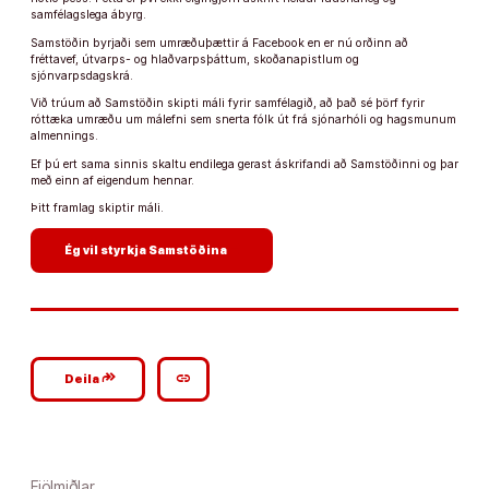
samfélagslega ábyrg.
Samstöðin byrjaði sem umræðuþættir á Facebook en er nú orðinn að
fréttavef, útvarps- og hlaðvarpsþáttum, skoðanapistlum og
sjónvarpsdagskrá.
Við trúum að Samstöðin skipti máli fyrir samfélagið, að það sé þörf fyrir
róttæka umræðu um málefni sem snerta fólk út frá sjónarhóli og hagsmunum
almennings.
Ef þú ert sama sinnis skaltu endilega gerast áskrifandi að Samstöðinni og þar
með einn af eigendum hennar.
Þitt framlag skiptir máli.
arrow_forward
Ég vil styrkja Samstöðina
google_plus_reshare
link
Deila
Fjölmiðlar