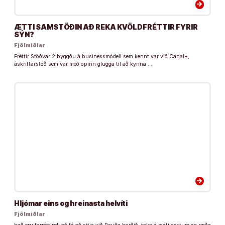
arrow_forward
ÆTTI SAMSTÖÐIN AÐ REKA KVÖLDFRÉTTIR FYRIR
SÝN?
Fjölmiðlar
Fréttir Stöðvar 2 byggðu á businessmódeli sem kennt var við Canal+,
áskriftarstöð sem var með opinn glugga til að kynna …
arrow_forward
Hljómar eins og hreinasta helvíti
Fjölmiðlar