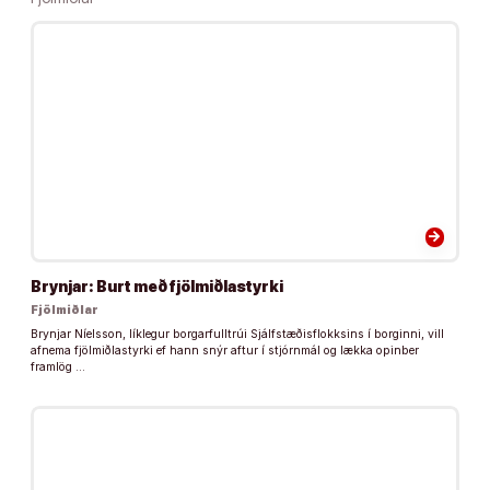
arrow_forward
Brynjar: Burt með fjölmiðlastyrki
Fjölmiðlar
Brynjar Níelsson, líklegur borgarfulltrúi Sjálfstæðisflokksins í borginni, vill
afnema fjölmiðlastyrki ef hann snýr aftur í stjórnmál og lækka opinber
framlög …