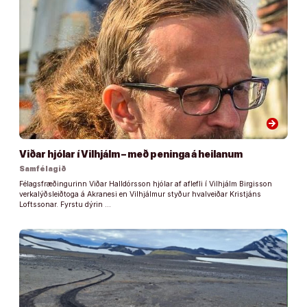
arrow_forward
Viðar hjólar í Vilhjálm – með peninga á heilanum
Samfélagið
Félagsfræðingurinn Viðar Halldórsson hjólar af aflefli í Vilhjálm Birgisson
verkalýðsleiðtoga á Akranesi en Vilhjálmur styður hvalveiðar Kristjáns
Loftssonar. Fyrstu dýrin …