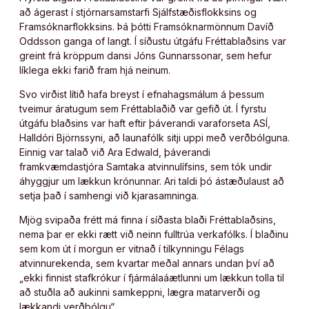
að ágerast í stjórnarsamstarfi Sjálfstæðisflokksins og
Framsóknarflokksins. Þá þótti Framsóknarmönnum Davíð
Oddsson ganga of langt. Í síðustu útgáfu Fréttablaðsins var
greint frá kröppum dansi Jóns Gunnarssonar, sem hefur
líklega ekki farið fram hjá neinum.
Svo virðist lítið hafa breyst í efnahagsmálum á þessum
tveimur áratugum sem Fréttablaðið var gefið út. Í fyrstu
útgáfu blaðsins var haft eftir þáverandi varaforseta ASÍ,
Halldóri Björnssyni, að launafólk sitji uppi með verðbólguna.
Einnig var talað við Ara Edwald, þáverandi
framkvæmdastjóra Samtaka atvinnulífsins, sem tók undir
áhyggjur um lækkun krónunnar. Ari taldi þó ástæðulaust að
setja það í samhengi við kjarasamninga.
Mjög svipaða frétt má finna í síðasta blaði Fréttablaðsins,
nema þar er ekki rætt við neinn fulltrúa verkafólks. Í blaðinu
sem kom út í morgun er vitnað í tilkynningu Félags
atvinnurekenda, sem kvartar meðal annars undan því að
„ekki finnist stafkrókur í fjármálaáætlunni um lækkun tolla til
að stuðla að aukinni samkeppni, lægra matarverði og
lækkandi verðbólgu“.