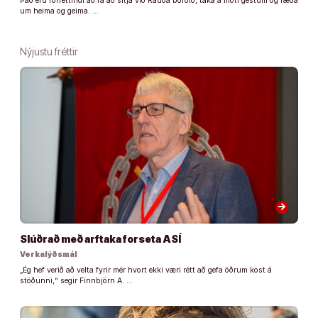
Það eru forréttindi að fá að sitja við Rauða borðið, taka á móti gestum og ræða
um heima og geima. …
Nýjustu fréttir
arrow_forward
Slúðrað með arftaka forseta ASÍ
Verkalýðsmál
„Ég hef verið að velta fyrir mér hvort ekki væri rétt að gefa öðrum kost á
stöðunni,“ segir Finnbjörn A. …