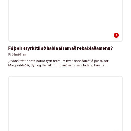
arrow_forward
Fá þeir styrki til að halda áfram að reka blaðamenn?
Fjölmiðlar
„Svona fréttir hafa borist fyrir næstum hver mánaðamót á þessu ári:
Morgunblaðið, Sýn og Heimildin (fjölmiðlarnir sem fá lang hæstu …