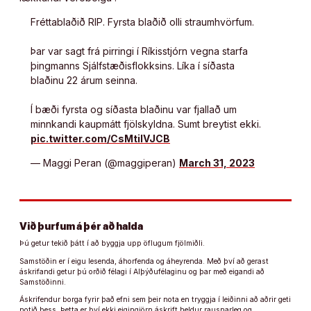
Fréttablaðið RIP. Fyrsta blaðið olli straumhvörfum.
Þar var sagt frá pirringi í Ríkisstjórn vegna starfa
þingmanns Sjálfstæðisflokksins. Líka í síðasta
blaðinu 22 árum seinna.
Í bæði fyrsta og síðasta blaðinu var fjallað um
minnkandi kaupmátt fjölskyldna. Sumt breytist ekki.
pic.twitter.com/CsMtilVJCB
— Maggi Peran (@maggiperan)
March 31, 2023
Við þurfum á þér að halda
Þú getur tekið þátt í að byggja upp öflugum fjölmiðli.
Samstöðin er í eigu lesenda, áhorfenda og áheyrenda. Með því að gerast
áskrifandi getur þú orðið félagi í Alþýðufélaginu og þar með eigandi að
Samstöðinni.
Áskrifendur borga fyrir það efni sem þeir nota en tryggja í leiðinni að aðrir geti
notið þess. Þetta er því ekki eigingjörn áskrift heldur rausnarleg og