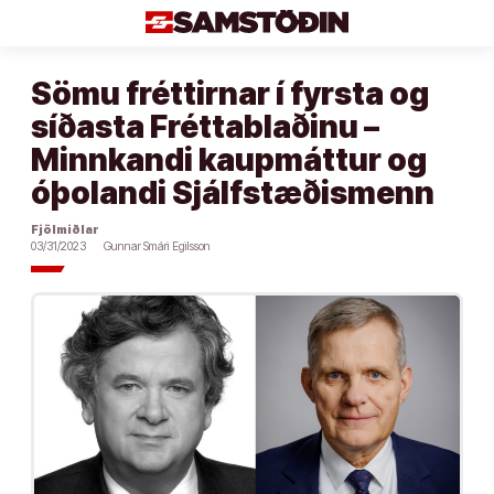
Áfram
að
efni
Sömu fréttirnar í fyrsta og
síðasta Fréttablaðinu –
Minnkandi kaupmáttur og
óþolandi Sjálfstæðismenn
Fjölmiðlar
03/31/2023
Gunnar Smári Egilsson