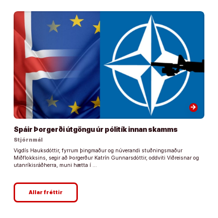
arrow_forward
Spáir Þorgerði útgöngu úr pólitík innan skamms
Stjórnmál
Vigdís Hauksdóttir, fyrrum þingmaður og núverandi stuðningsmaður
Miðflokksins, segir að Þorgerður Katrín Gunnarsdóttir, oddviti Viðreisnar og
utanríkisráðherra, muni hætta í …
Allar fréttir