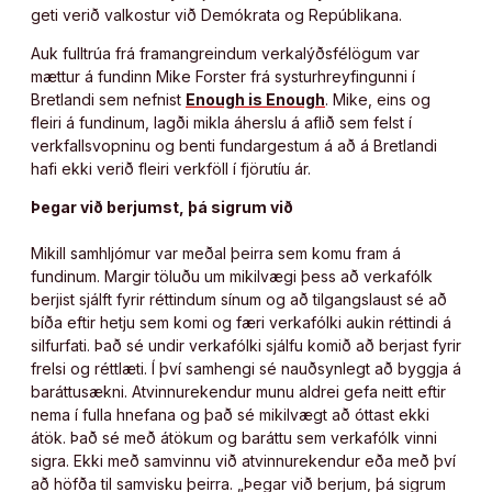
geti verið valkostur við Demókrata og Repúblikana.
Auk fulltrúa frá framangreindum verkalýðsfélögum var
mættur á fundinn Mike Forster frá systurhreyfingunni í
Bretlandi sem nefnist
Enough is Enough
. Mike, eins og
fleiri á fundinum, lagði mikla áherslu á aflið sem felst í
verkfallsvopninu og benti fundargestum á að á Bretlandi
hafi ekki verið fleiri verkföll í fjörutíu ár.
Þegar við berjumst, þá sigrum við
Mikill samhljómur var meðal þeirra sem komu fram á
fundinum. Margir töluðu um mikilvægi þess að verkafólk
berjist sjálft fyrir réttindum sínum og að tilgangslaust sé að
bíða eftir hetju sem komi og færi verkafólki aukin réttindi á
silfurfati. Það sé undir verkafólki sjálfu komið að berjast fyrir
frelsi og réttlæti. Í því samhengi sé nauðsynlegt að byggja á
baráttusækni. Atvinnurekendur munu aldrei gefa neitt eftir
nema í fulla hnefana og það sé mikilvægt að óttast ekki
átök. Það sé með átökum og baráttu sem verkafólk vinni
sigra. Ekki með samvinnu við atvinnurekendur eða með því
að höfða til samvisku þeirra. „Þegar við berjum, þá sigrum