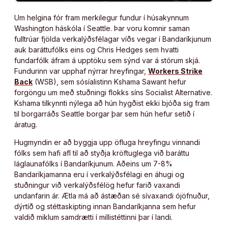
Um helgina fór fram merkilegur fundur í húsakynnum
Washington háskóla í Seattle. Þar voru komnir saman
fulltrúar fjölda verkalýðsfélagar víðs vegar í Bandaríkjunum
auk baráttufólks eins og Chris Hedges sem hvatti
fundarfólk áfram á upptöku sem sýnd var á stórum skjá.
Fundurinn var upphaf nýrrar hreyfingar,
Workers Strike
Back
(WSB), sem sósíalistinn Kshama Sawant hefur
forgöngu um með stuðningi flokks síns Socialist Alternative.
Kshama tilkynnti nýlega að hún hygðist ekki bjóða sig fram
til borgarráðs Seattle borgar þar sem hún hefur setið í
áratug.
Hugmyndin er að byggja upp öfluga hreyfingu vinnandi
fólks sem hafi afl til að styðja kröftuglega við baráttu
láglaunafólks í Bandaríkjunum. Aðeins um 7-8%
Bandaríkjamanna eru í verkalýðsfélagi en áhugi og
stuðningur við verkalýðsfélög hefur farið vaxandi
undanfarin ár. Ætla má að ástæðan sé sívaxandi ójöfnuður,
dýrtíð og stéttaskipting innan Bandaríkjanna sem hefur
valdið miklum samdrætti í millistéttinni þar í landi.