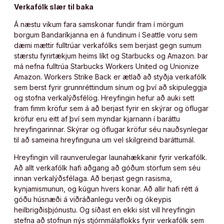
Verkafólk slær til baka
Á næstu vikum fara samskonar fundir fram í mörgum
borgum Bandaríkjanna en á fundinum í Seattle voru sem
dæmi mættir fulltrúar verkafólks sem berjast gegn sumum
stærstu fyrirtækjum heims líkt og Starbucks og Amazon. Þar
má nefna fulltrúa Starbucks Workers United og Unionize
Amazon. Workers Strike Back er ætlað að styðja verkafólk
sem berst fyrir grunnréttindum sínum og því að skipuleggja
og stofna verkalýðsfélög. Hreyfingin hefur að auki sett
fram fimm kröfur sem á að berjast fyrir en skýrar og öflugar
kröfur eru eitt af því sem myndar kjarnann í baráttu
hreyfingarinnar. Skýrar og öflugar kröfur séu nauðsynlegar
til að sameina hreyfinguna um vel skilgreind baráttumál.
Hreyfingin vill raunverulegar launahækkanir fyrir verkafólk.
Að allt verkafólk hafi aðgang að góðum störfum sem séu
innan verkalýðsfélaga. Að berjast gegn rasisma,
kynjamismunun, og kúgun hvers konar. Að allir hafi rétt á
góðu húsnæði á viðráðanlegu verði og ókeypis
heilbrigðisþjónustu. Og síðast en ekki síst vill hreyfingin
stefna að stofnun nýs stjórnmálaflokks fyrir verkafólk sem