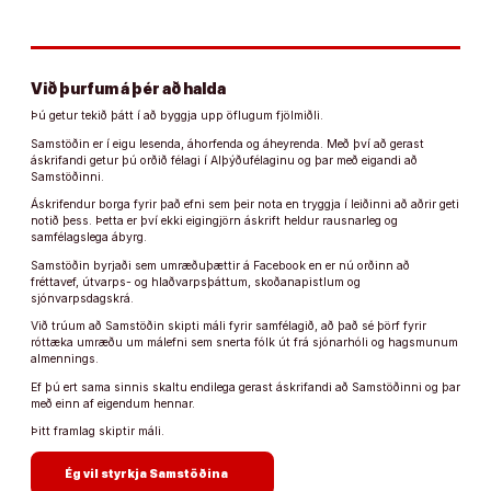
Við þurfum á þér að halda
Þú getur tekið þátt í að byggja upp öflugum fjölmiðli.
Samstöðin er í eigu lesenda, áhorfenda og áheyrenda. Með því að gerast
áskrifandi getur þú orðið félagi í Alþýðufélaginu og þar með eigandi að
Samstöðinni.
Áskrifendur borga fyrir það efni sem þeir nota en tryggja í leiðinni að aðrir geti
notið þess. Þetta er því ekki eigingjörn áskrift heldur rausnarleg og
samfélagslega ábyrg.
Samstöðin byrjaði sem umræðuþættir á Facebook en er nú orðinn að
fréttavef, útvarps- og hlaðvarpsþáttum, skoðanapistlum og
sjónvarpsdagskrá.
Við trúum að Samstöðin skipti máli fyrir samfélagið, að það sé þörf fyrir
róttæka umræðu um málefni sem snerta fólk út frá sjónarhóli og hagsmunum
almennings.
Ef þú ert sama sinnis skaltu endilega gerast áskrifandi að Samstöðinni og þar
með einn af eigendum hennar.
Þitt framlag skiptir máli.
arrow_forward
Ég vil styrkja Samstöðina