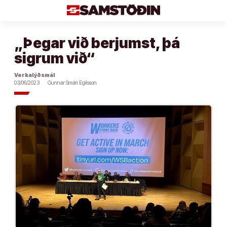
Áfram
að
efni
„Þegar við berjumst, þá
sigrum við“
Verkalýðsmál
03/06/2023
Gunnar Smári Egilsson