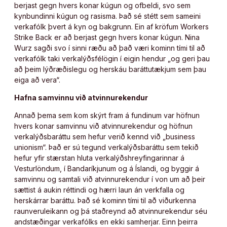
berjast gegn hvers konar kúgun og ofbeldi, svo sem
kynbundinni kúgun og rasisma. Það sé stétt sem sameini
verkafólk þvert á kyn og bakgrunn. Ein af kröfum Workers
Strike Back er að berjast gegn hvers konar kúgun. Nina
Wurz sagði svo í sinni ræðu að það væri kominn tími til að
verkafólk taki verkalýðsfélögin í eigin hendur „og geri þau
að þeim lýðræðislegu og herskáu baráttutækjum sem þau
eiga að vera“.
Hafna samvinnu við atvinnurekendur
Annað þema sem kom skýrt fram á fundinum var höfnun
hvers konar samvinnu við atvinnurekendur og höfnun
verkalýðsbaráttu sem hefur verið kennd við „business
unionism“. Það er sú tegund verkalýðsbaráttu sem tekið
hefur yfir stærstan hluta verkalýðshreyfingarinnar á
Vesturlöndum, í Bandaríkjunum og á Íslandi, og byggir á
samvinnu og samtali við atvinnurekendur í von um að þeir
sættist á aukin réttindi og hærri laun án verkfalla og
herskárrar baráttu. Það sé kominn tími til að viðurkenna
raunveruleikann og þá staðreynd að atvinnurekendur séu
andstæðingar verkafólks en ekki samherjar. Einn þeirra