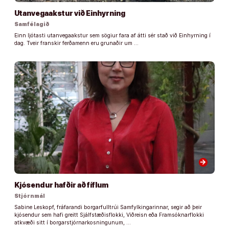
Utanvegaakstur við Einhyrning
Samfélagið
Einn ljótasti utanvegaakstur sem sögiur fara af átti sér stað við Einhyrning í
dag. Tveir franskir ferðamenn eru grunaðir um …
arrow_forward
Kjósendur hafðir að fíflum
Stjórnmál
Sabine Leskopf, fráfarandi borgarfulltrúi Samfylkingarinnar, segir að þeir
kjósendur sem hafi greitt Sjálfstæðisflokki, Viðreisn eða Framsóknarflokki
atkvæði sitt í borgarstjórnarkosningunum, …