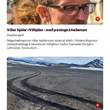
arrow_forward
Viðar hjólar í Vilhjálm – með peninga á heilanum
Samfélagið
Félagsfræðingurinn Viðar Halldórsson hjólar af aflefli í Vilhjálm Birgisson
verkalýðsleiðtoga á Akranesi en Vilhjálmur styður hvalveiðar Kristjáns
Loftssonar. Fyrstu dýrin …
arrow_forward