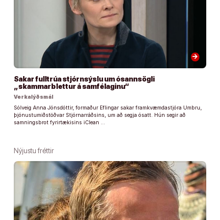
arrow_forward
Sakar fulltrúa stjórnsýslu um ósannsögli
„skammarblettur á samfélaginu“
Verkalýðsmál
Sólveig Anna Jónsdóttir, formaður Eflingar sakar framkvæmdastjóra Umbru,
þjónustumiðstöðvar Stjórnarráðsins, um að segja ósatt. Hún segir að
samningsbrot fyrirtækisins iClean …
Nýjustu fréttir