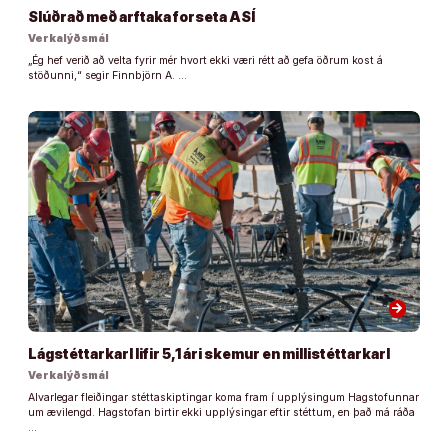
Slúðrað með arftaka forseta ASÍ
Verkalýðsmál
„Ég hef verið að velta fyrir mér hvort ekki væri rétt að gefa öðrum kost á
stöðunni,“ segir Finnbjörn A. …
arrow_forward
Lágstéttarkarl lifir 5,1 ári skemur en millistéttarkarl
Verkalýðsmál
Alvarlegar fleiðingar stéttaskiptingar koma fram í upplýsingum Hagstofunnar
um ævilengd. Hagstofan birtir ekki upplýsingar eftir stéttum, en það má ráða
…