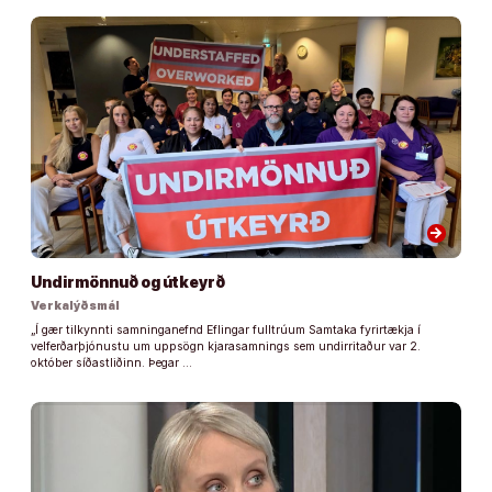
arrow_forward
Undirmönnuð og útkeyrð
Verkalýðsmál
„Í gær tilkynnti samninganefnd Eflingar fulltrúum Samtaka fyrirtækja í
velferðarþjónustu um uppsögn kjarasamnings sem undirritaður var 2.
október síðastliðinn. Þegar …