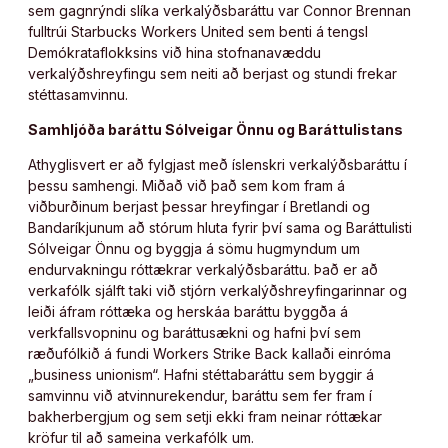
sem gagnrýndi slíka verkalýðsbaráttu var Connor Brennan
fulltrúi Starbucks Workers United sem benti á tengsl
Demókrataflokksins við hina stofnanavæddu
verkalýðshreyfingu sem neiti að berjast og stundi frekar
stéttasamvinnu.
Samhljóða baráttu Sólveigar Önnu og Baráttulistans
Athyglisvert er að fylgjast með íslenskri verkalýðsbaráttu í
þessu samhengi. Miðað við það sem kom fram á
viðburðinum berjast þessar hreyfingar í Bretlandi og
Bandaríkjunum að stórum hluta fyrir því sama og Baráttulisti
Sólveigar Önnu og byggja á sömu hugmyndum um
endurvakningu róttækrar verkalýðsbaráttu. Það er að
verkafólk sjálft taki við stjórn verkalýðshreyfingarinnar og
leiði áfram róttæka og herskáa baráttu byggða á
verkfallsvopninu og baráttusækni og hafni því sem
ræðufólkið á fundi Workers Strike Back kallaði einróma
„business unionism“. Hafni stéttabaráttu sem byggir á
samvinnu við atvinnurekendur, baráttu sem fer fram í
bakherbergjum og sem setji ekki fram neinar róttækar
kröfur til að sameina verkafólk um.