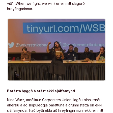
við“ (When we fight, we win) er einmitt slagorð
hreyfingarinnar.
Barátta byggð á stétt ekki sjálfsmynd
Nina Wurz, meðlimur Carpenters Union, lagði í sinni ræðu
áherslu á að skipuleggja baráttuna á grunni stétta en ekki
sjálfsmyndar. Það þýði ekki að hreyfingin muni ekki einmitt