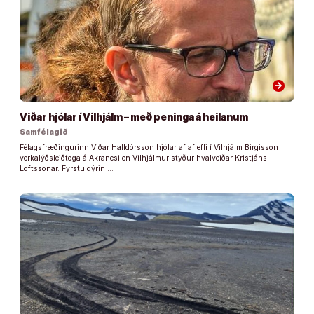
arrow_forward
Viðar hjólar í Vilhjálm – með peninga á heilanum
Samfélagið
Félagsfræðingurinn Viðar Halldórsson hjólar af aflefli í Vilhjálm Birgisson
verkalýðsleiðtoga á Akranesi en Vilhjálmur styður hvalveiðar Kristjáns
Loftssonar. Fyrstu dýrin …