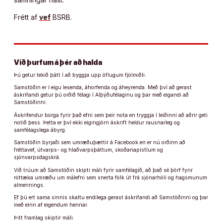
Frétt af
vef
BSRB.
Við þurfum á þér að halda
Þú getur tekið þátt í að byggja upp öflugum fjölmiðli.
Samstöðin er í eigu lesenda, áhorfenda og áheyrenda. Með því að gerast
áskrifandi getur þú orðið félagi í Alþýðufélaginu og þar með eigandi að
Samstöðinni.
Áskrifendur borga fyrir það efni sem þeir nota en tryggja í leiðinni að aðrir geti
notið þess. Þetta er því ekki eigingjörn áskrift heldur rausnarleg og
samfélagslega ábyrg.
Samstöðin byrjaði sem umræðuþættir á Facebook en er nú orðinn að
fréttavef, útvarps- og hlaðvarpsþáttum, skoðanapistlum og
sjónvarpsdagskrá.
Við trúum að Samstöðin skipti máli fyrir samfélagið, að það sé þörf fyrir
róttæka umræðu um málefni sem snerta fólk út frá sjónarhóli og hagsmunum
almennings.
Ef þú ert sama sinnis skaltu endilega gerast áskrifandi að Samstöðinni og þar
með einn af eigendum hennar.
Þitt framlag skiptir máli.