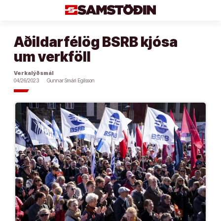
Áfram
að
efni
Aðildarfélög BSRB kjósa
um verkföll
Verkalýðsmál
04/26/2023
Gunnar Smári Egilsson