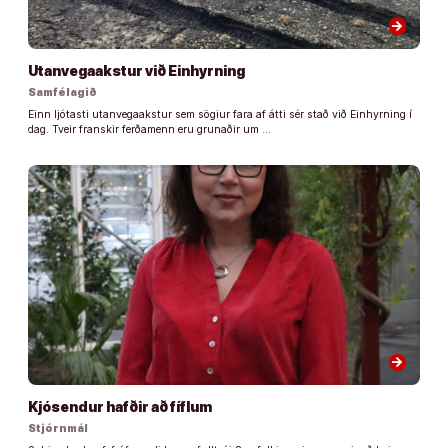
arrow_forward
Utanvegaakstur við Einhyrning
Samfélagið
Einn ljótasti utanvegaakstur sem sögiur fara af átti sér stað við Einhyrning í
dag. Tveir franskir ferðamenn eru grunaðir um …
arrow_forward
Kjósendur hafðir að fíflum
Stjórnmál