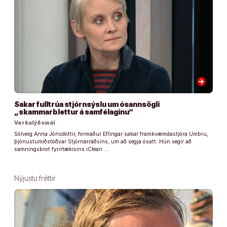
arrow_forward
Sakar fulltrúa stjórnsýslu um ósannsögli
„skammarblettur á samfélaginu“
Verkalýðsmál
Sólveig Anna Jónsdóttir, formaður Eflingar sakar framkvæmdastjóra Umbru,
þjónustumiðstöðvar Stjórnarráðsins, um að segja ósatt. Hún segir að
samningsbrot fyrirtækisins iClean …
Nýjustu fréttir