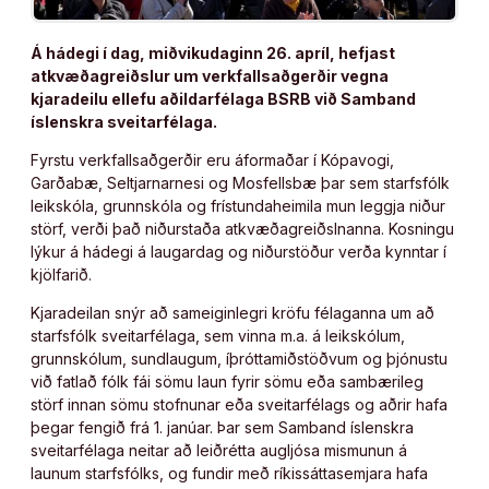
Á hádegi í dag, miðvikudaginn 26. apríl, hefjast
atkvæðagreiðslur um verkfallsaðgerðir vegna
kjaradeilu ellefu aðildarfélaga BSRB við Samband
íslenskra sveitarfélaga.
Fyrstu verkfallsaðgerðir eru áformaðar í Kópavogi,
Garðabæ, Seltjarnarnesi og Mosfellsbæ þar sem starfsfólk
leikskóla, grunnskóla og frístundaheimila mun leggja niður
störf, verði það niðurstaða atkvæðagreiðslnanna. Kosningu
lýkur á hádegi á laugardag og niðurstöður verða kynntar í
kjölfarið.
Kjaradeilan snýr að sameiginlegri kröfu félaganna um að
starfsfólk sveitarfélaga, sem vinna m.a. á leikskólum,
grunnskólum, sundlaugum, íþróttamiðstöðvum og þjónustu
við fatlað fólk fái sömu laun fyrir sömu eða sambærileg
störf innan sömu stofnunar eða sveitarfélags og aðrir hafa
þegar fengið frá 1. janúar. Þar sem Samband íslenskra
sveitarfélaga neitar að leiðrétta augljósa mismunun á
launum starfsfólks, og fundir með ríkissáttasemjara hafa