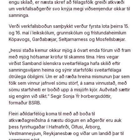
engu skilað, er næsta skref að félagsfólk greiði atkvæði
um verkfallsaðgerðir svo knýja megi viðsemjendur okkar til
samninga.
Verði verkfallsboðun samþykkt verður fyrsta lota þeirra 15.
og 16. maí í leikskólum, grunnskólum og frístundaheimilum
Kópavogs, Garðabæjar, Seltjarnarness og Mosfellsbæjar.
„Þessi staða kemur okkur mjög á óvart enda fórum við fram
með mjög hófsamar kröfur til skamms tíma. Hins vegar
virðist Samband íslenskra sveitarfélaga hafa skilið eftir
samningsviljann heima og sýnir starfsfólki sveitarfélaga
ótrúlega óbilgirni. Um er að ræða hreina mismunun þar sem
fólk sem vinnur jafnvel sömu störf, á sama vinnustað, með
sömu starfsheiti er boðið upp á misjöfn kjör. Auðvitað sættir
sig enginn við slíkt.“ Segir Sonja Ýr Þorbergsdóttir,
formaður BSRB.
Fleiri aðildarfélög koma til með að boða til
atkvæðagreiðslna á næstu dögum en aðgerðir eru auk
þess fyrirhugaðar í Hafnafirði, Ölfusi, Árborg,
Vestmanneyjum, Reykjanesbæ og víðar um landið þar til
samningar nást.