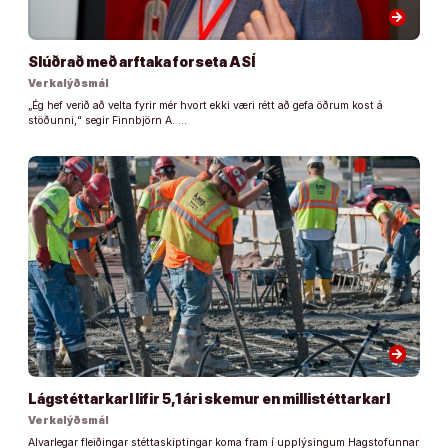
arrow_forward
Slúðrað með arftaka forseta ASÍ
Verkalýðsmál
„Ég hef verið að velta fyrir mér hvort ekki væri rétt að gefa öðrum kost á
stöðunni,“ segir Finnbjörn A. …
arrow_forward
Lágstéttarkarl lifir 5,1 ári skemur en millistéttarkarl
Verkalýðsmál
Alvarlegar fleiðingar stéttaskiptingar koma fram í upplýsingum Hagstofunnar