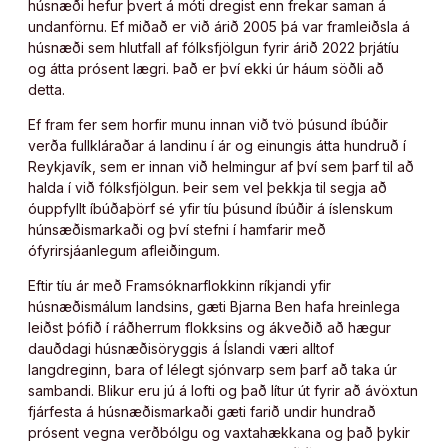
húsnæði hefur þvert á móti dregist enn frekar saman á
undanförnu. Ef miðað er við árið 2005 þá var framleiðsla á
húsnæði sem hlutfall af fólksfjölgun fyrir árið 2022 þrjátíu
og átta prósent lægri. Það er því ekki úr háum söðli að
detta.
Ef fram fer sem horfir munu innan við tvö þúsund íbúðir
verða fullkláraðar á landinu í ár og einungis átta hundruð í
Reykjavík, sem er innan við helmingur af því sem þarf til að
halda í við fólksfjölgun. Þeir sem vel þekkja til segja að
óuppfyllt íbúðaþörf sé yfir tíu þúsund íbúðir á íslenskum
húnsæðismarkaði og því stefni í hamfarir með
ófyrirsjáanlegum afleiðingum.
Eftir tíu ár með Framsóknarflokkinn ríkjandi yfir
húsnæðismálum landsins, gæti Bjarna Ben hafa hreinlega
leiðst þófið í ráðherrum flokksins og ákveðið að hægur
dauðdagi húsnæðisöryggis á Íslandi væri alltof
langdreginn, bara of lélegt sjónvarp sem þarf að taka úr
sambandi. Blikur eru jú á lofti og það lítur út fyrir að ávöxtun
fjárfesta á húsnæðismarkaði gæti farið undir hundrað
prósent vegna verðbólgu og vaxtahækkana og það þykir