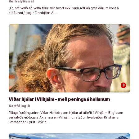
Verkalýðsmál
„Ég hef verið að velta fyrir mér hvort ekki væri rétt að gefa öðrum kost á
stöðunni,“ segir Finnbjörn A. …
arrow_forward
Viðar hjólar í Vilhjálm – með peninga á heilanum
Samfélagið
Félagsfræðingurinn Viðar Halldórsson hjólar af aflefli í Vilhjálm Birgisson
verkalýðsleiðtoga á Akranesi en Vilhjálmur styður hvalveiðar Kristjáns
Loftssonar. Fyrstu dýrin …