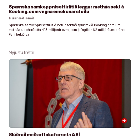
Spænska samkeppniseftirlitið leggur metháa sekt á
Booking.com vegna einokunarstöðu
Húsnæðismál
Spænska samkeppniseftirlitið hefur sektað fyrirtækið Booking.com um
metháa upphæð eða 413 milljónir evra, sem jafngildir 62 milljörðum króna.
Fyrirtækið var …
Nýjustu fréttir
arrow_forward
Slúðrað með arftaka forseta ASÍ