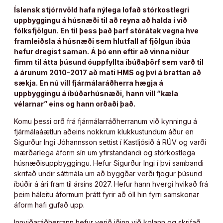
Íslensk stjórnvöld hafa nýlega lofað stórkostlegri
uppbyggingu á húsnæði til að reyna að halda í við
fólksfjölgun. En til þess það þarf stórátak vegna hve
framleiðsla á húsnæði sem hlutfall af fjölgun íbúa
hefur dregist saman. Á þó enn eftir að vinna niður
fimm til átta þúsund óuppfyllta íbúðaþörf sem varð til
á árunum 2010-2017 að mati HMS og því á brattan að
sækja. En nú vill fjármálaráðherra hægja á
uppbyggingu á íbúðarhúsnæði, hann vill “kæla
vélarnar” eins og hann orðaði það.
Komu þessi orð frá fjármálarráðherranum við kynningu á
fjármálaáætlun aðeins nokkrum klukkustundum áður en
Sigurður Ingi Jóhannsson settist í Kastljósið á RÚV og varði
mærðarlega áform sín um yfirstandandi og stórkostlega
húsnæðisuppbyggingu. Hefur Sigurður Ingi í því sambandi
skrifað undir sáttmála um að byggðar verði fjögur þúsund
íbúðir á ári fram til ársins 2027. Hefur hann hvergi hvikað frá
þeim háleitu áformum þrátt fyrir að öll hin fyrri samskonar
áform hafi gufað upp.
Innviðaráðherrann hefur verið iðinn við kolann og skrifað