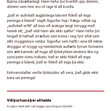
Bjarna óásættanlegt. Hann hefur því kveðið upp dóminn,
dóminn sem hinir eru of ragir til að kveða.
„það er auðvitað augljóslega talsvert flókið að eiga
peninga á Íslandi“ sagði Sigurður Ingi í frægu viðtali og
„auðvitað erfitt“ að búa við áratuga langt óöryggi með
heimili sitt, „það vildi hann alls ekki sjálfur“. Hann hefur þó
hingað til hafnað úrræðum sem koma í veg fyrir áföll sem
slíkt öryggisleysi veldur. Sigurður sem hafði í eina tíð miklar
áhyggjur af öryggi og heimilisfesti auðæfa fyrrum formanns
síns ætti kannski að huga að fjölskyldum landsins líka og
sýna þeim sömu hollustu. Það er ekki flókið að eiga
peninga á Íslandi, það er flókið að eiga þá ekki.
Einhversstaðar verða fjölskyldur að vera, það gildir ekki
bara um peninga!
Við þurfum á þér að halda
Þú getur tekið þátt í að byggja upp öflugum fjölmiðli.