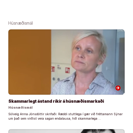
Húsnæðismál
arrow_forward
Skammarlegt ástand ríkir á húsnæðismarkaði
Húsnæðismál
Sólveig Anna Jónsdóttir skrifaði: Ræddi stuttlega í gær við fréttamann Sýnar
um það sem virðist vera sagan endalausa, hið skammarlega …