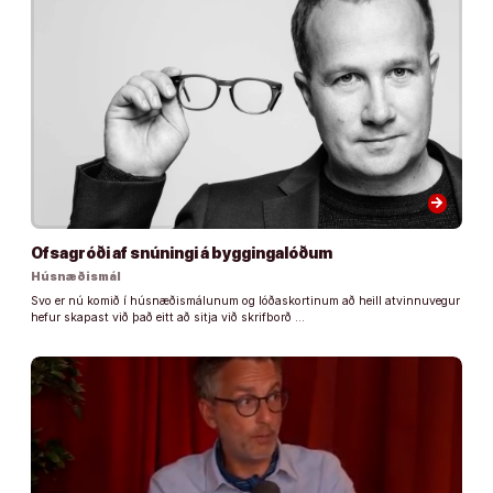
arrow_forward
Ofsagróði af snúningi á byggingalóðum
Húsnæðismál
Svo er nú komið í húsnæðismálunum og lóðaskortinum að heill atvinnuvegur
hefur skapast við það eitt að sitja við skrifborð …