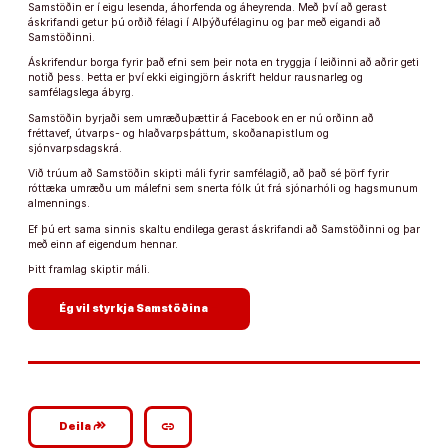
Samstöðin er í eigu lesenda, áhorfenda og áheyrenda. Með því að gerast
áskrifandi getur þú orðið félagi í Alþýðufélaginu og þar með eigandi að
Samstöðinni.
Áskrifendur borga fyrir það efni sem þeir nota en tryggja í leiðinni að aðrir geti
notið þess. Þetta er því ekki eigingjörn áskrift heldur rausnarleg og
samfélagslega ábyrg.
Samstöðin byrjaði sem umræðuþættir á Facebook en er nú orðinn að
fréttavef, útvarps- og hlaðvarpsþáttum, skoðanapistlum og
sjónvarpsdagskrá.
Við trúum að Samstöðin skipti máli fyrir samfélagið, að það sé þörf fyrir
róttæka umræðu um málefni sem snerta fólk út frá sjónarhóli og hagsmunum
almennings.
Ef þú ert sama sinnis skaltu endilega gerast áskrifandi að Samstöðinni og þar
með einn af eigendum hennar.
Þitt framlag skiptir máli.
arrow_forward
Ég vil styrkja Samstöðina
google_plus_reshare
link
Deila