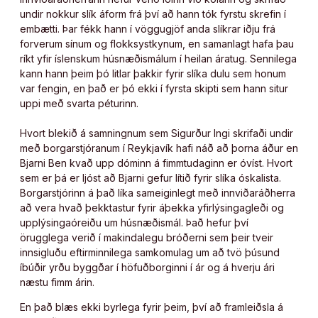
undir nokkur slík áform frá því að hann tók fyrstu skrefin í
embætti. Þar fékk hann í vöggugjöf anda slíkrar iðju frá
forverum sínum og flokksystkynum, en samanlagt hafa þau
ríkt yfir íslenskum húsnæðismálum í heilan áratug. Sennilega
kann hann þeim þó litlar þakkir fyrir slíka dulu sem honum
var fengin, en það er þó ekki í fyrsta skipti sem hann situr
uppi með svarta péturinn.
Hvort blekið á samningnum sem Sigurður Ingi skrifaði undir
með borgarstjóranum í Reykjavík hafi náð að þorna áður en
Bjarni Ben kvað upp dóminn á fimmtudaginn er óvíst. Hvort
sem er þá er ljóst að Bjarni gefur lítið fyrir slíka óskalista.
Borgarstjórinn á það líka sameiginlegt með innviðaráðherra
að vera hvað þekktastur fyrir áþekka yfirlýsingagleði og
upplýsingaóreiðu um húsnæðismál. Það hefur því
örugglega verið í makindalegu bróðerni sem þeir tveir
innsigluðu eftirminnilega samkomulag um að tvö þúsund
íbúðir yrðu byggðar í höfuðborginni í ár og á hverju ári
næstu fimm árin.
En það blæs ekki byrlega fyrir þeim, því að framleiðsla á