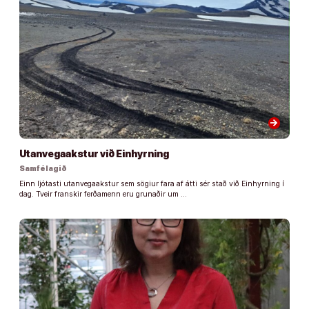
arrow_forward
Utanvegaakstur við Einhyrning
Samfélagið
Einn ljótasti utanvegaakstur sem sögiur fara af átti sér stað við Einhyrning í
dag. Tveir franskir ferðamenn eru grunaðir um …