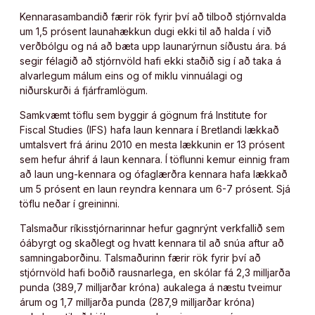
Kennarasambandið færir rök fyrir því að tilboð stjórnvalda
um 1,5 prósent launahækkun dugi ekki til að halda í við
verðbólgu og ná að bæta upp launarýrnun síðustu ára. Þá
segir félagið að stjórnvöld hafi ekki staðið sig í að taka á
alvarlegum málum eins og of miklu vinnuálagi og
niðurskurði á fjárframlögum.
Samkvæmt töflu sem byggir á gögnum frá Institute for
Fiscal Studies (IFS) hafa laun kennara í Bretlandi lækkað
umtalsvert frá árinu 2010 en mesta lækkunin er 13 prósent
sem hefur áhrif á laun kennara. Í töflunni kemur einnig fram
að laun ung-kennara og ófaglærðra kennara hafa lækkað
um 5 prósent en laun reyndra kennara um 6-7 prósent. Sjá
töflu neðar í greininni.
Talsmaður ríkisstjórnarinnar hefur gagnrýnt verkfallið sem
óábyrgt og skaðlegt og hvatt kennara til að snúa aftur að
samningaborðinu. Talsmaðurinn færir rök fyrir því að
stjórnvöld hafi boðið rausnarlega, en skólar fá 2,3 milljarða
punda (389,7 milljarðar króna) aukalega á næstu tveimur
árum og 1,7 milljarða punda (287,9 milljarðar króna)