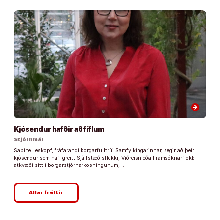
arrow_forward
Kjósendur hafðir að fíflum
Stjórnmál
Sabine Leskopf, fráfarandi borgarfulltrúi Samfylkingarinnar, segir að þeir
kjósendur sem hafi greitt Sjálfstæðisflokki, Viðreisn eða Framsóknarflokki
atkvæði sitt í borgarstjórnarkosningunum, …
Allar fréttir