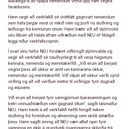
aukalega til að hjálpa nemendum vinna upp nám vegna
faraldursins.
Hann segir að verkfallið sé óréttlátt gagnvart nemendum
sem hafa þegar misst úr mikið nám og þurfi nú stuðning og
leiðsögn frá kennurum sínum. Hann bætir við að stjórnvöld
séu tilbúin að halda áfram viðræðum með NEU ef félagið
leggi niður verkfallsvopnin.
Í svari sínu hefur NEU fordæmt viðbrögð stjórnvalda og
segir að verkfallið sé nauðsynlegt til að verja hagsmuni
kennara, nemenda og menntakerfið. „Við erum að berjast
vegna þess að okkur er annt um kennarana okkar,
nemendur og menntakerfið. Við viljum að okkur verði sýnd
virðing og að við verðum metnir til virðingar fyrir dugnað
og eljusemi.
Við erum að berjast fyrir sanngjörnum kjarasamningum og
betri vinnuaðstæðum sem gagnast öllum“, sagði talsmaður
NEU. Hann benti á að verkfallið hefði fengið mikinn
stuðning frá foreldrum og almenningi sem skildi ástæður
þess. Hann sagði einnig að NEU væri alltaf opin fyrir
samninga en ekki á grundvelli ósanngjarnra skilyrða frá