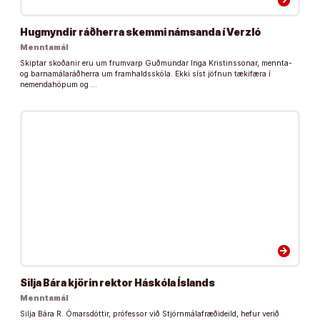
Hugmyndir ráðherra skemmi námsanda í Verzló
Menntamál
Skiptar skoðanir eru um frumvarp Guðmundar Inga Kristinssonar, mennta-
og barnamálaráðherra um framhaldsskóla. Ekki síst jöfnun tækifæra í
nemendahópum og …
arrow_forward
Silja Bára kjörin rektor Háskóla Íslands
Menntamál
Silja Bára R. Ómarsdóttir, prófessor við Stjórnmálafræðideild, hefur verið