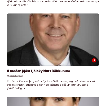
kjörin rektor Háskóla Íslands en niðurstöður seinni umferðar rektorskosninga
voru kunngjörðar …
arrow_forward
Á meðan þjást fjölskyldur í Bökkunum
Menntamál
Jón Pétur Zimsen, þingmaður Sjálfstæðisflokksins, segir að Ísland sé með
embættismenn, stjórnmálamenn og ráðherra á góðum launum, sem á
góðviðrisdögum …