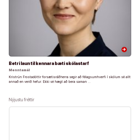
arrow_forward
Betri laun til kennara bæti skólastarf
Menntamál
Kristrún Frostadóttir forsætisráðherra segir að félagsumhverfi í skólum sé allt
annað en verið hefur. Ekki sé hægt að bera saman …
Nýjustu fréttir