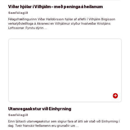
Viðar hjólar í Vilhjálm – með peninga á heilanum
Samfélagið
Félagsfræðingurinn Viðar Halldórsson hjólar af aflefli í Vilhjálm Birgisson
verkalýðsleiðtoga á Akranesi en Vilhjálmur styður hvalveiðar Kristjáns
Loftssonar. Fyrstu dýrin …
arrow_forward
Utanvegaakstur við Einhyrning
Samfélagið
Einn ljótasti utanvegaakstur sem sögiur fara af átti sér stað við Einhyrning í
dag. Tveir franskir ferðamenn eru grunaðir um …