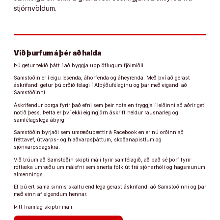
stjórnvöldum.
Við þurfum á þér að halda
Þú getur tekið þátt í að byggja upp öflugum fjölmiðli.
Samstöðin er í eigu lesenda, áhorfenda og áheyrenda. Með því að gerast
áskrifandi getur þú orðið félagi í Alþýðufélaginu og þar með eigandi að
Samstöðinni.
Áskrifendur borga fyrir það efni sem þeir nota en tryggja í leiðinni að aðrir geti
notið þess. Þetta er því ekki eigingjörn áskrift heldur rausnarleg og
samfélagslega ábyrg.
Samstöðin byrjaði sem umræðuþættir á Facebook en er nú orðinn að
fréttavef, útvarps- og hlaðvarpsþáttum, skoðanapistlum og
sjónvarpsdagskrá.
Við trúum að Samstöðin skipti máli fyrir samfélagið, að það sé þörf fyrir
róttæka umræðu um málefni sem snerta fólk út frá sjónarhóli og hagsmunum
almennings.
Ef þú ert sama sinnis skaltu endilega gerast áskrifandi að Samstöðinni og þar
með einn af eigendum hennar.
Þitt framlag skiptir máli.