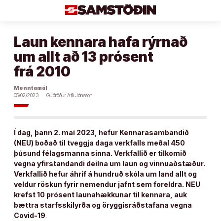
Áfram
að
efni
Laun kennara hafa rýrnað
um allt að 13 prósent
frá 2010
Menntamál
05/02/2023
Guðröður Atli Jónsson
Í dag, þann 2. maí 2023, hefur Kennarasambandið
(NEU) boðað til tveggja daga verkfalls meðal 450
þúsund félagsmanna sinna. Verkfallið er tilkomið
vegna yfirstandandi deilna um laun og vinnuaðstæður.
Verkfallið hefur áhrif á hundruð skóla um land allt og
veldur röskun fyrir nemendur jafnt sem foreldra. NEU
krefst 10 prósent launahækkunar til kennara, auk
bættra starfsskilyrða og öryggisráðstafana vegna
Covid-19
.