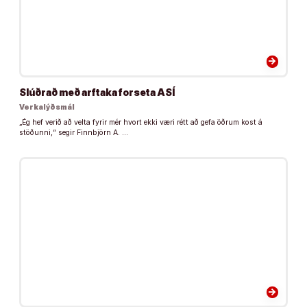
arrow_forward
Slúðrað með arftaka forseta ASÍ
Verkalýðsmál
„Ég hef verið að velta fyrir mér hvort ekki væri rétt að gefa öðrum kost á
stöðunni,“ segir Finnbjörn A. …
arrow_forward