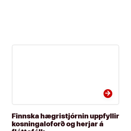
arrow_forward
Finnska hægristjórnin uppfyllir
kosningaloforð og herjar á