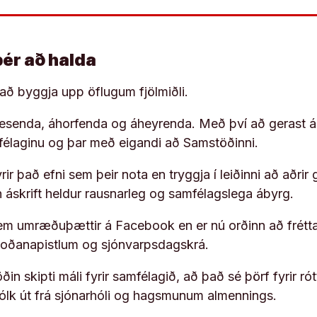
þér að halda
í að byggja upp öflugum fjölmiðli.
 lesenda, áhorfenda og áheyrenda. Með því að gerast á
ufélaginu og þar með eigandi að Samstöðinni.
ir það efni sem þeir nota en tryggja í leiðinni að aðrir 
rn áskrift heldur rausnarleg og samfélagslega ábyrg.
em umræðuþættir á Facebook en er nú orðinn að frétta
koðanapistlum og sjónvarpsdagskrá.
in skipti máli fyrir samfélagið, að það sé þörf fyrir
fólk út frá sjónarhóli og hagsmunum almennings.