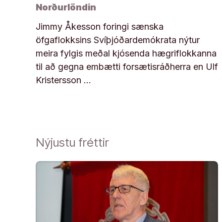
Norðurlöndin
Jimmy Åkesson foringi sænska
öfgaflokksins Svíþjóðardemókrata nýtur
meira fylgis meðal kjósenda hægriflokkanna
til að gegna embætti forsætisráðherra en Ulf
Kristersson …
Nýjustu fréttir