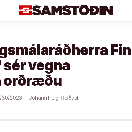
gsmálaráðherra Fi
f sér vegna
a orðræðu
/30/2023
Jóhann Helgi Heiðdal