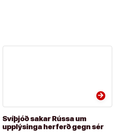
arrow_forward
Svíþjóð sakar Rússa um
upplýsinga herferð gegn sér