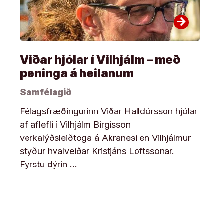
arrow_forward
Viðar hjólar í Vilhjálm – með
peninga á heilanum
Samfélagið
Félagsfræðingurinn Viðar Halldórsson hjólar
af aflefli í Vilhjálm Birgisson
verkalýðsleiðtoga á Akranesi en Vilhjálmur
styður hvalveiðar Kristjáns Loftssonar.
Fyrstu dýrin …