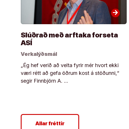
arrow_forward
Slúðrað með arftaka forseta
ASÍ
Verkalýðsmál
„Ég hef verið að velta fyrir mér hvort ekki
væri rétt að gefa öðrum kost á stöðunni,“
segir Finnbjörn A. …
Allar fréttir