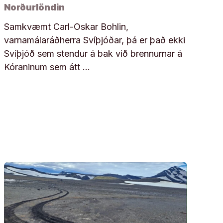
Norðurlöndin
Samkvæmt Carl-Oskar Bohlin,
varnamálaráðherra Svíþjóðar, þá er það ekki
Svíþjóð sem stendur á bak við brennurnar á
Kóraninum sem átt …