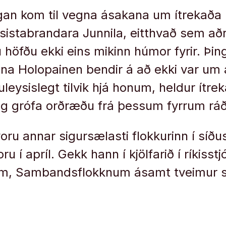
agan kom til vegna ásakana um ítrekaða 
istabrandara Junnila, eitthvað sem að
u höfðu ekki eins mikinn húmor fyrir. Þi
na Holopainen bendir á að ekki var um
leysislegt tilvik hjá honum, heldur ítre
og grófa orðræðu frá þessum fyrrum ráð
voru annar sigursælasti flokkurinn í síð
u í apríl. Gekk hann í kjölfarið í ríkisst
um, Sambandsflokknum ásamt tveimur 