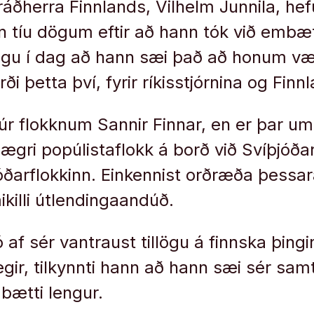
ðherra Finnlands, Vilhelm Junnila, hefu
 tíu dögum eftir að hann tók við embæt
ingu í dag að hann sæi það að honum vær
i þetta því, fyrir ríkisstjórnina og Finnl
úr flokknum Sannir Finnar, en er þar u
ægri popúlistaflokk á borð við Svíþjóð
ðarflokkinn. Einkennist orðræða þessara
ikilli útlendingaandúð.
 af sér vantraust tillögu á finnska þingi
egir, tilkynnti hann að hann sæi sér sa
mbætti lengur.