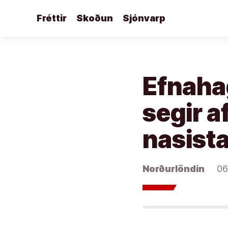
Áfram
Fréttir
Skoðun
Sjónvarp
að
efni
Efnaha
segir a
nasist
Norðurlöndin
06