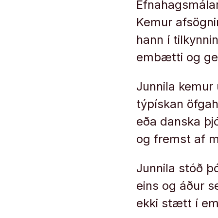
Efnahagsmálará
Kemur afsögnin
hann í tilkynn
embætti og gerð
Junnila kemur 
týpískan öfgah
eða danska þjó
og fremst af m
Junnila stóð þó
eins og áður s
ekki stætt í e