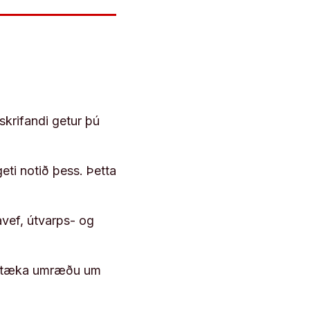
skrifandi getur þú
geti notið þess. Þetta
vef, útvarps- og
 róttæka umræðu um