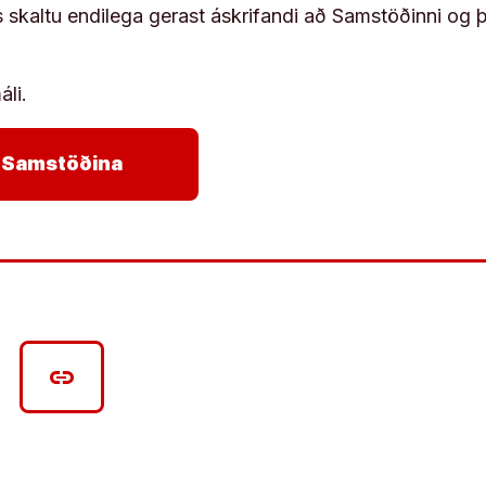
s skaltu endilega gerast áskrifandi að Samstöðinni og 
áli.
arrow_forward
ja Samstöðina
link