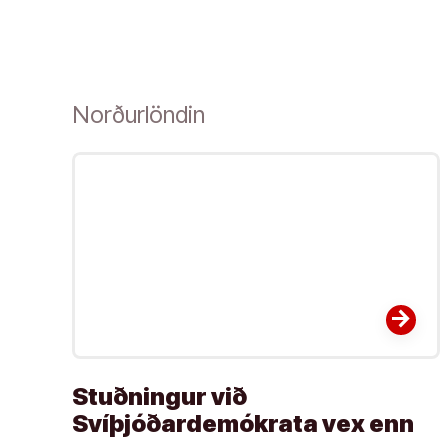
Norðurlöndin
arrow_forward
Stuðningur við
Svíþjóðardemókrata vex enn