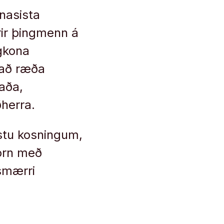
nasista
rir þingmenn á
ngkona
 að ræða
kaða,
herra.
ustu kosningum,
jórn með
smærri