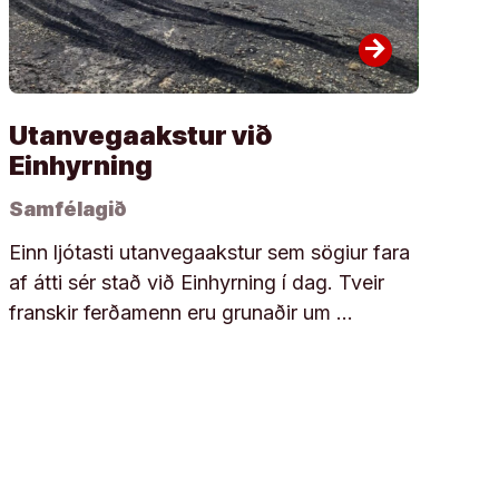
arrow_forward
Utanvegaakstur við
Einhyrning
Samfélagið
Einn ljótasti utanvegaakstur sem sögiur fara
af átti sér stað við Einhyrning í dag. Tveir
franskir ferðamenn eru grunaðir um …