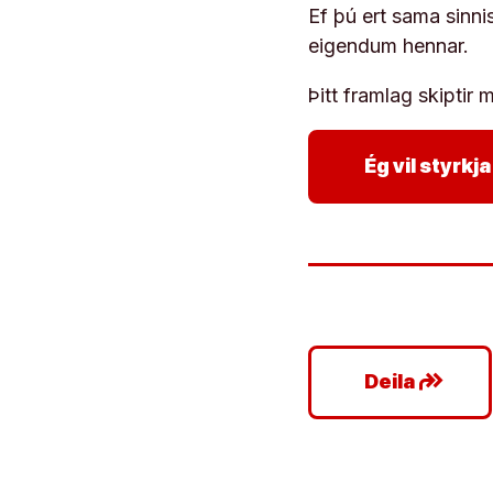
Ef þú ert sama sinni
eigendum hennar.
Þitt framlag skiptir m
Ég vil styrk
google_plus_reshare
Deila