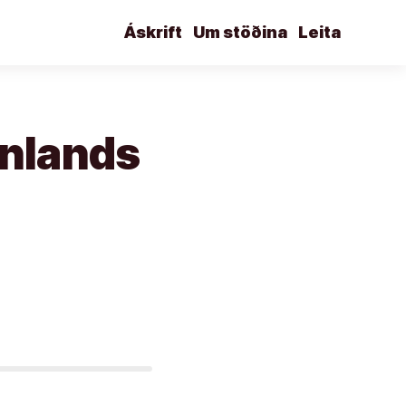
Áskrift
Um stöðina
Leita
nnlands