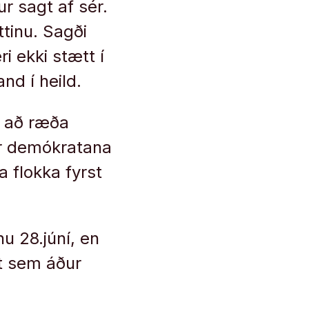
r sagt af sér.
tinu. Sagði
i ekki stætt í
and í heild.
m að ræða
ar demókratana
 flokka fyrst
nu 28.júní, en
mt sem áður