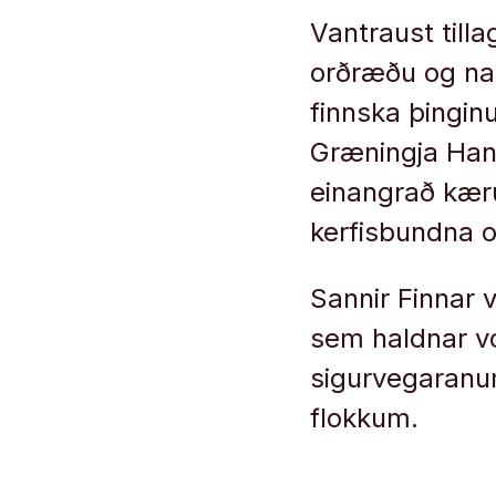
Vantraust till
orðræðu og nas
finnska þingin
Græningja Han
einangrað kæru
kerfisbundna 
Sannir Finnar 
sem haldnar vor
sigurvegaran
flokkum.