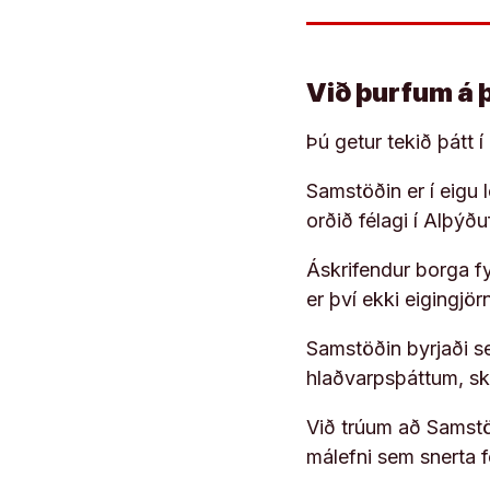
Við þurfum á 
Þú getur tekið þátt 
Samstöðin er í eigu
orðið félagi í Alþýð
Áskrifendur borga fyr
er því ekki eigingjö
Samstöðin byrjaði s
hlaðvarpsþáttum, s
Við trúum að Samstöð
málefni sem snerta 