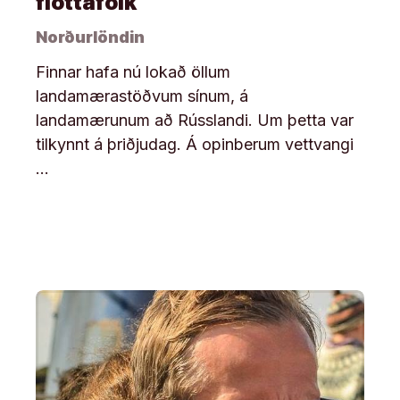
flóttafólk
Norðurlöndin
Finnar hafa nú lokað öllum
landamærastöðvum sínum, á
landamærunum að Rússlandi. Um þetta var
tilkynnt á þriðjudag. Á opinberum vettvangi
…