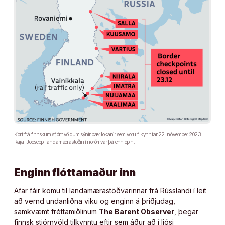
Kort frá finnskum stjórnvöldum sýnir þær lokanir sem voru tilkynntar 22. nóvember 2023.
Raja-Jooseppi landamærastöðin í norðri var þá enn opin.
Enginn flóttamaður inn
Afar fáir komu til landamærastöðvarinnar frá Rússlandi í leit
að vernd undanliðna viku og enginn á þriðjudag,
samkvæmt fréttamiðlinum
The Barent Observer
, þegar
finnsk stjórnvöld tilkynntu eftir sem áður að í ljósi