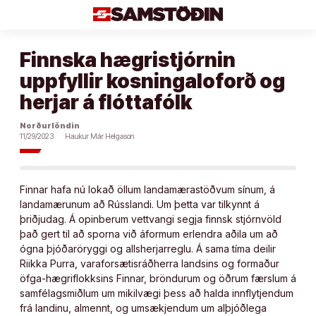
Áfram
að
efni
Finnska hægristjórnin
uppfyllir kosningaloforð og
herjar á flóttafólk
Norðurlöndin
11/29/2023
Haukur Már Helgason
Finnar hafa nú lokað öllum landamærastöðvum sínum, á
landamærunum að Rússlandi. Um þetta var tilkynnt á
þriðjudag. Á opinberum vettvangi segja finnsk stjórnvöld
það gert til að sporna við áformum erlendra aðila um að
ógna þjóðaröryggi og allsherjarreglu. Á sama tíma deilir
Riikka Purra, varaforsætisráðherra landsins og formaður
öfga-hægriflokksins Finnar, bröndurum og öðrum færslum á
samfélagsmiðlum um mikilvægi þess að halda innflytjendum
frá landinu, almennt, og umsækjendum um alþjóðlega