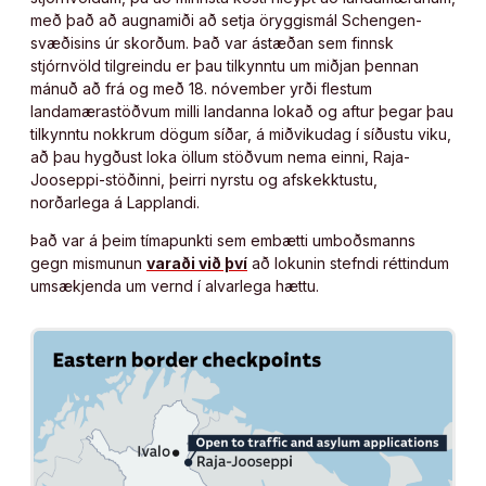
með það að augnamiði að setja öryggismál Schengen-
svæðisins úr skorðum. Það var ástæðan sem finnsk
stjórnvöld tilgreindu er þau tilkynntu um miðjan þennan
mánuð að frá og með 18. nóvember yrði flestum
landamærastöðvum milli landanna lokað og aftur þegar þau
tilkynntu nokkrum dögum síðar, á miðvikudag í síðustu viku,
að þau hygðust loka öllum stöðvum nema einni, Raja-
Jooseppi-stöðinni, þeirri nyrstu og afskekktustu,
norðarlega á Lapplandi.
Það var á þeim tímapunkti sem embætti umboðsmanns
gegn mismunun
varaði við því
að lokunin stefndi réttindum
umsækjenda um vernd í alvarlega hættu.