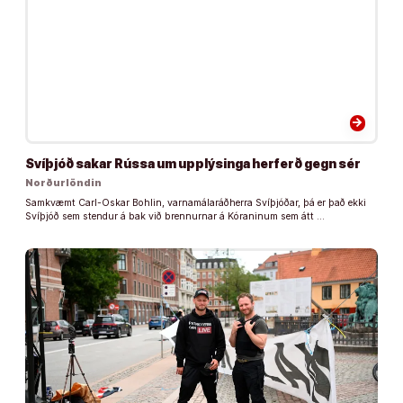
arrow_forward
Svíþjóð sakar Rússa um upplýsinga herferð gegn sér
Norðurlöndin
Samkvæmt Carl-Oskar Bohlin, varnamálaráðherra Svíþjóðar, þá er það ekki
Svíþjóð sem stendur á bak við brennurnar á Kóraninum sem átt …