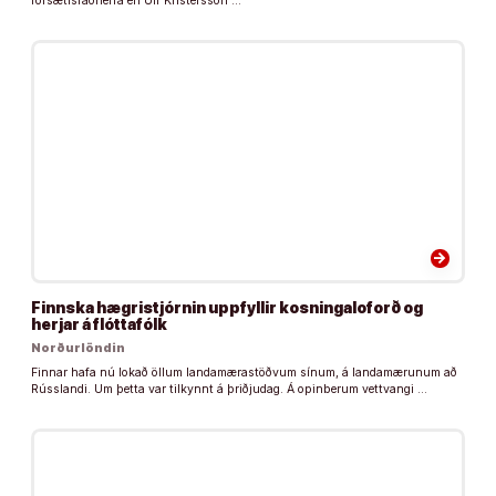
forsætisráðherra en Ulf Kristersson …
arrow_forward
Finnska hægristjórnin uppfyllir kosningaloforð og
herjar á flóttafólk
Norðurlöndin
Finnar hafa nú lokað öllum landamærastöðvum sínum, á landamærunum að
Rússlandi. Um þetta var tilkynnt á þriðjudag. Á opinberum vettvangi …