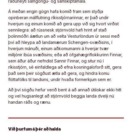
ráðuneyti samgöngu- og samskiptamála.
Á meðan engin gögn hafa komið fram sem styðja
opinberan málflutning ríkisstjórnarinnar, er það undir
hverjum og einum komið að gera upp við sig hvort virðist
sennilegra: að rússnesk stjórnvöld hafi hrint af stað
þolinmóðri áætlun um að velta Vesturlöndum úr sessi með
því að hleypa að landamærum Schengen-svæðisins, í
hverjum mánuði, einum aðkomumanni á hverjar tvær
milljónir íbúa svæðisins; eða að öfgahægriflokkurinn Finnar,
sem áður áður nefndist Sannir Finnar, og situr nú í
ríkisstjórn, sé einfaldlega að efna kosningaloforð sitt, gera
það sem þeir sögðust ætla að gera, og hindra komu
flóttafólks til landsins, undir hvaða formerkjum sem er.
Að því sögðu hefur verið bent á að annað útilokar ekki hitt
og vel hugsanlegt að stjórnvöld beggja landa dvelji nú
handan ráðs og rænu.
Við þurfum á þér að halda