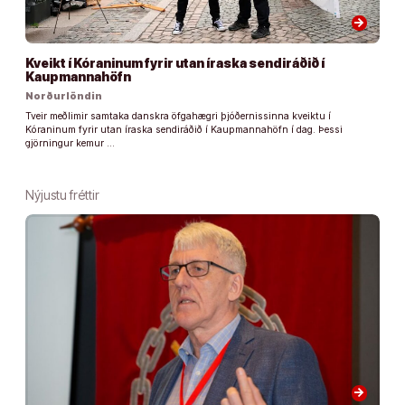
arrow_forward
Kveikt í Kóraninum fyrir utan íraska sendiráðið í
Kaupmannahöfn
Norðurlöndin
Tveir meðlimir samtaka danskra öfgahægri þjóðernissinna kveiktu í
Kóraninum fyrir utan íraska sendiráðið í Kaupmannahöfn í dag. Þessi
gjörningur kemur …
Nýjustu fréttir
arrow_forward