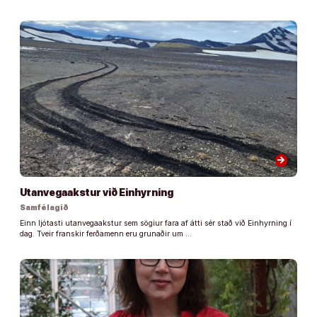
arrow_forward
Utanvegaakstur við Einhyrning
Samfélagið
Einn ljótasti utanvegaakstur sem sögiur fara af átti sér stað við Einhyrning í
dag. Tveir franskir ferðamenn eru grunaðir um …