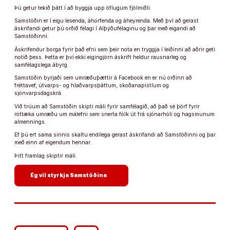
Þú getur tekið þátt í að byggja upp öflugum fjölmiðli.
Samstöðin er í eigu lesenda, áhorfenda og áheyrenda. Með því að gerast
áskrifandi getur þú orðið félagi í Alþýðufélaginu og þar með eigandi að
Samstöðinni.
Áskrifendur borga fyrir það efni sem þeir nota en tryggja í leiðinni að aðrir geti
notið þess. Þetta er því ekki eigingjörn áskrift heldur rausnarleg og
samfélagslega ábyrg.
Samstöðin byrjaði sem umræðuþættir á Facebook en er nú orðinn að
fréttavef, útvarps- og hlaðvarpsþáttum, skoðanapistlum og
sjónvarpsdagskrá.
Við trúum að Samstöðin skipti máli fyrir samfélagið, að það sé þörf fyrir
róttæka umræðu um málefni sem snerta fólk út frá sjónarhóli og hagsmunum
almennings.
Ef þú ert sama sinnis skaltu endilega gerast áskrifandi að Samstöðinni og þar
með einn af eigendum hennar.
Þitt framlag skiptir máli.
arrow_forward
Ég vil styrkja Samstöðina