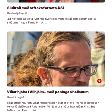
Slúðrað með arftaka forseta ASÍ
Verkalýðsmál
„Ég hef verið að velta fyrir mér hvort ekki væri rétt að gefa öðrum kost á
stöðunni,“ segir Finnbjörn A. …
arrow_forward
Viðar hjólar í Vilhjálm – með peninga á heilanum
Samfélagið
Félagsfræðingurinn Viðar Halldórsson hjólar af aflefli í Vilhjálm Birgisson
verkalýðsleiðtoga á Akranesi en Vilhjálmur styður hvalveiðar Kristjáns
Loftssonar. Fyrstu dýrin …