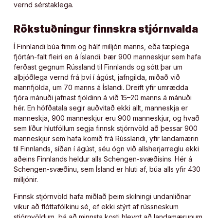
vernd sérstaklega.
Rökstuðningur finnskra stjórnvalda
Í Finnlandi búa fimm og hálf milljón manns, eða tæplega
fjórtán-falt fleiri en á Íslandi. Þær 900 manneskjur sem hafa
ferðast gegnum Rússland til Finnlands og sótt þar um
alþjóðlega vernd frá því í ágúst, jafngilda, miðað við
mannfjölda, um 70 manns á Íslandi. Dreift yfir umrædda
fjóra mánuði jafnast fjöldinn á við 15–20 manns á mánuði
hér. En höfðatala segir auðvitað ekki allt, manneskja er
manneskja, 900 manneskjur eru 900 manneskjur, og hvað
sem líður hlutföllum segja finnsk stjórnvöld að þessar 900
manneskjur sem hafa komið frá Rússlandi, yfir landamærin
til Finnlands, síðan í ágúst, séu ógn við allsherjarreglu ekki
aðeins Finnlands heldur alls Schengen-svæðisins. Hér á
Schengen-svæðinu, sem Ísland er hluti af, búa alls yfir 430
milljónir.
Finnsk stjórnvöld hafa miðlað þeim skilningi undanliðnar
vikur að flóttafólkinu sé, ef ekki stýrt af rússneskum
stjórnvöldum, þá að minnsta kosti hleypt að landamærunum,