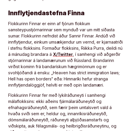
Innflytjendastefna Finna
Flokkurinn Finnar er einn af fjórum flokkum
samsteypustjórnarinnar sem mynduð var um mitt síðasta
sumar. Flokkurinn nefndist áður Sannir Finnar. Andúð við
innflytjendur, einkum umsækjendur um vernd, er kjarnaatriði
í stefnu flokksins. Formaður flokksins, Riikka Purra, deildi nú
á mánudag brandara á
X/Twitter
, í samhengi við aðgerðir
stjórnarinnar á landamærunum við Rússland. Brandarinn
virðist kominn frá bandarískum hægrimönnum og er
svohljóðandi á ensku: „Heaven has strict immigration laws;
Hell has open borders“ eða: Himnaríki hefur stranga
innflytjendalöggjöf, helvíti er með opin landamæri.
Flokkurinn Finnar fer með lykilráðuneyti í samhengi
málaflokksins: ekki aðeins fjármálaráðuneytið og
efnahagsráðuneytið, sem færir þeim umtalsvert vald á
hvaða sviði sem er, heldur og, innanríkisráðuneytið,
dómsmálaráðuneytið, ráðuneyti alþjóðasamstarfs og
viðskipta, auk félagsmála- og heilbrigðisráðuneytinu, og