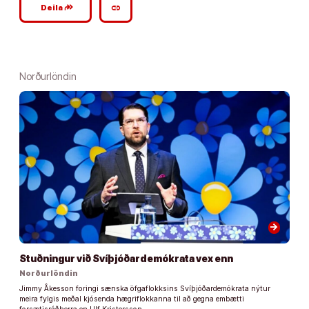
google_plus_reshare
link
Deila
Norðurlöndin
arrow_forward
Stuðningur við Svíþjóðardemókrata vex enn
Norðurlöndin
Jimmy Åkesson foringi sænska öfgaflokksins Svíþjóðardemókrata nýtur
meira fylgis meðal kjósenda hægriflokkanna til að gegna embætti