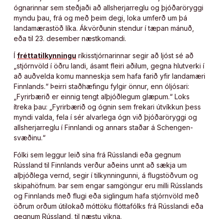
ógnarinnar sem steðjaði að allsherjarreglu og þjóðaröryggi
myndu þau, frá og með þeim degi, loka umferð um þá
landamærastöð líka. Ákvörðunin stendur í tæpan mánuð,
eða til 23. desember næstkomandi.
Í
fréttatilkynningu
ríkisstjórnarinnar segir að ljóst sé að
„stjórnvöld í öðru landi, ásamt fleiri aðilum, gegna hlutverki í
að auðvelda komu manneskja sem hafa farið yfir landamæri
Finnlands.“ Þeirri staðhæfingu fylgir önnur, enn óljósari:
„Fyrirbærið er einnig tengt alþjóðlegum glæpum.“ Loks
ítreka þau: „Fyrirbærið og ógnin sem frekari útvíkkun þess
myndi valda, fela í sér alvarlega ógn við þjóðaröryggi og
allsherjarreglu í Finnlandi og annars staðar á Schengen-
svæðinu.“
Fólki sem leggur leið sína frá Rússlandi eða gegnum
Rússland til Finnlands verður aðeins unnt að sækja um
alþjóðlega vernd, segir í tilkynningunni, á flugstöðvum og
skipahöfnum. Þar sem engar samgöngur eru milli Rússlands
og Finnlands með flugi eða siglingum hafa stjórnvöld með
öðrum orðum útilokað móttöku flóttafólks frá Rússlandi eða
gegnum Rússland, til næstu vikna.