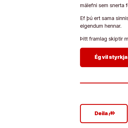
málefni sem snerta 
Ef þú ert sama sinni
eigendum hennar.
Þitt framlag skiptir m
Ég vil styrk
google_plus_reshare
Deila