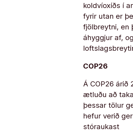
koldvíoxíðs í a
fyrir utan er þe
fjölbreytni, e
áhyggjur af, o
loftslagsbreyti
COP26
Á COP26 árið 2
ætluðu að tak
þessar tölur ge
hefur verið g
stóraukast