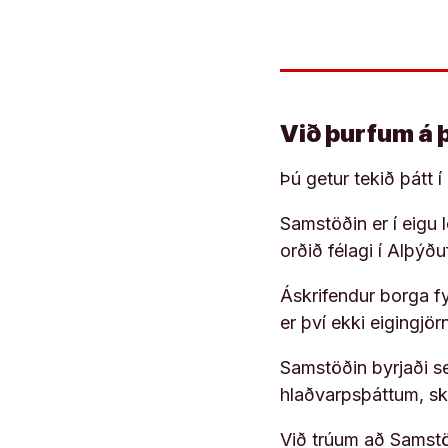
Við þurfum á 
Þú getur tekið þátt 
Samstöðin er í eigu
orðið félagi í Alþýð
Áskrifendur borga fyr
er því ekki eigingjö
Samstöðin byrjaði s
hlaðvarpsþáttum, s
Við trúum að Samstöð