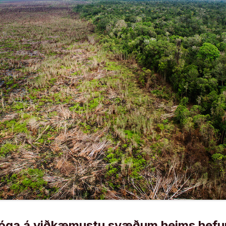
óga á viðkæmustu svæðum heims hefur