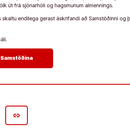
fólk út frá sjónarhóli og hagsmunum almennings.
s skaltu endilega gerast áskrifandi að Samstöðinni og 
áli.
arrow_forward
ja Samstöðina
link