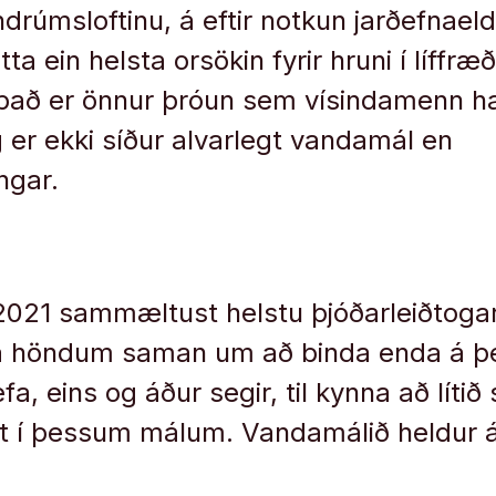
ndrúmsloftinu, á eftir notkun jarðefnael
tta ein helsta orsökin fyrir hruni í líffræð
n það er önnur þróun sem vísindamenn h
g er ekki síður alvarlegt vandamál en
ngar.
021 sammæltust helstu þjóðarleiðtogar
a höndum saman um að binda enda á þe
fa, eins og áður segir, til kynna að líti
ert í þessum málum. Vandamálið heldur 