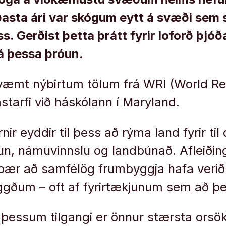
síðasta ári var skógum eytt á svæði sem
s. Gerðist þetta þrátt fyrir loforð þjó
á þessa þróun.
væmt nýbirtum tölum frá WRI (World R
mstarfi við háskólann í Maryland.
ir eyddir til þess að rýma land fyrir ti
n, námuvinnslu og landbúnað. Afleiðin
þær að samfélög frumbyggja hafa verið
gðum – oft af fyrirtækjunum sem að þe
 þessum tilgangi er önnur stærsta ors