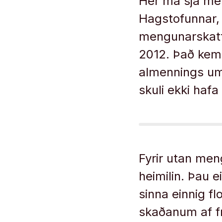
Hér má sjá me
Hagstofunnar, 
mengunarskatta
2012. Það kemu
almennings um 
skuli ekki haf
Fyrir utan men
heimilin. Þau 
sinna einnig fl
skaðanum af fr