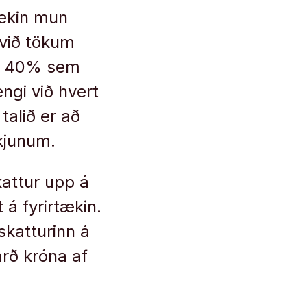
tækin mun
 við tökum
ti 40% sem
ngi við hvert
alið er að
kjunum.
kattur upp á
 á fyrirtækin.
 skatturinn á
arð króna af