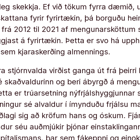
rleg skekkja. Ef við tökum fyrra dæmið, 
kattana fyrir fyrirtækin, þá borguðu hei
a frá 2012 til 2021 af mengunarsköttum
eggjast á fyrirtækin. Þetta er svo há up
sem kjaraskerðing almennings.
a stjórnvalda virðist ganga út frá þeirr
é skaðvaldurinn og beri ábyrgð á meng
Þetta er trúarsetning nýfrjálshyggjunnar
ingur sé alvaldur í ímynduðu frjálsu m
aðlagi sig að kröfum hans og óskum. Fj
ndur séu auðmjúkir þjónar einstaklingann
kapítalismans, þar sem fákeppni og eino