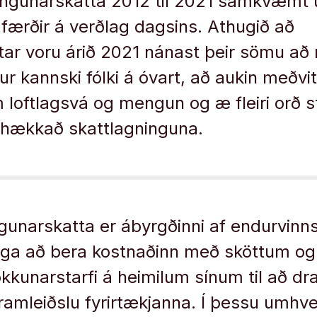
ngunarskatta 2012 til 2021 samkvæmt
færðir á verðlag dagsins. Athugið að
r voru árið 2021 nánast þeir sömu að r
r kannski fólki á óvart, að aukin meðvi
loftlagsvá og mengun og æ fleiri orð s
a hækkað skattlagninguna.
gunarskatta er ábyrgðinni af endurvinnsl
eiga að bera kostnaðinn með sköttum o
okkunarstarfi á heimilum sínum til að dr
amleiðslu fyrirtækjanna. Í þessu umhve