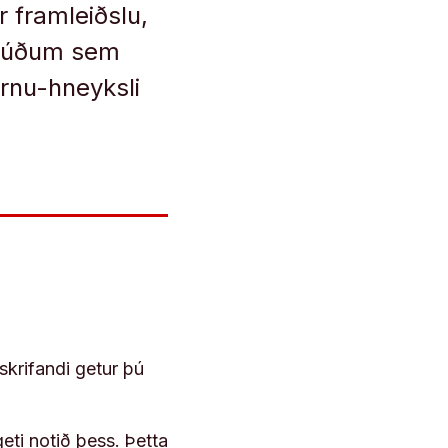
 framleiðslu,
mbúðum sem
ernu-hneyksli
skrifandi getur þú
geti notið þess. Þetta