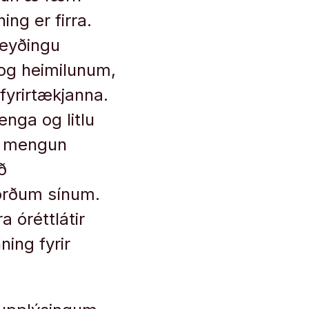
ing er firra.
 eyðingu
 og heimilunum,
fyrirtækjanna.
nga og litlu
af mengun
ð
jörðum sínum.
 óréttlátir
ning fyrir