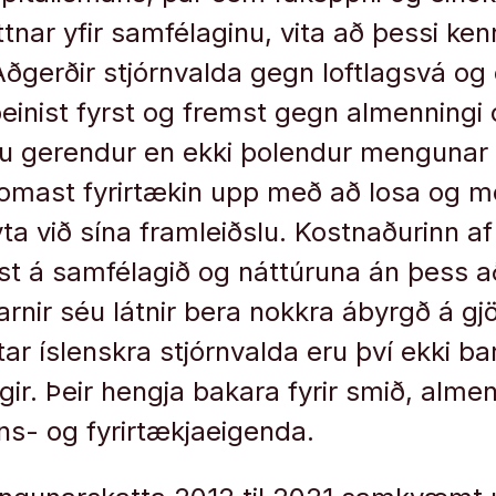
tnar yfir samfélaginu, vita að þessi kenn
ðgerðir stjórnvalda gegn loftlagsvá og
inist fyrst og fremst gegn almenningi
u gerendur en ekki þolendur mengunar 
mast fyrirtækin upp með að losa og me
a við sína framleiðslu. Kostnaðurinn 
gst á samfélagið og náttúruna án þess a
nir séu látnir bera nokkra ábyrgð á g
 íslenskra stjórnvalda eru því ekki bara
ir. Þeir hengja bakara fyrir smið, almen
ns- og fyrirtækjaeigenda.