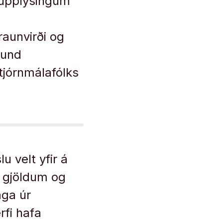
 upplýsingum
aunvirði og
tund
tjórnmálafólks
u velt yfir á
g gjöldum og
aga úr
rfi hafa