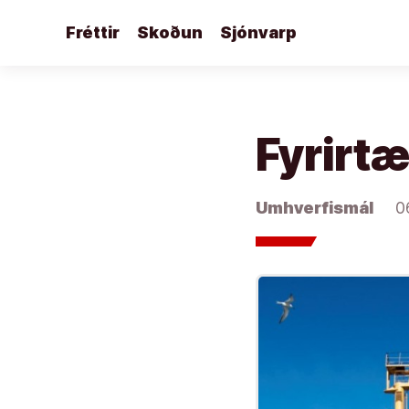
Áfram
Fréttir
Skoðun
Sjónvarp
að
efni
Fyrirtæ
Umhverfismál
0