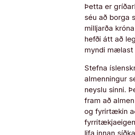
Þetta er gríða
séu að borga s
milljarða krón
hefði átt að l
myndi mælast 
Stefna íslenskr
almenningur s
neyslu sinni. 
fram að almenn
og fyrirtækin 
fyrritækjaeige
lifa innan síð