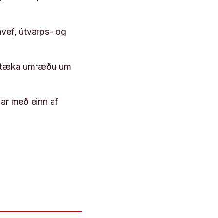
vef, útvarps- og
 róttæka umræðu um
þar með einn af