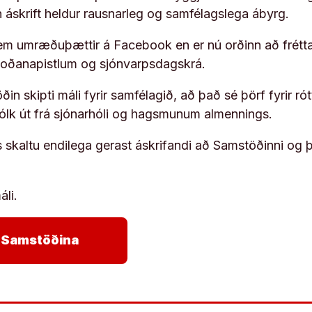
rn áskrift heldur rausnarleg og samfélagslega ábyrg.
em umræðuþættir á Facebook en er nú orðinn að frétta
koðanapistlum og sjónvarpsdagskrá.
in skipti máli fyrir samfélagið, að það sé þörf fyrir
fólk út frá sjónarhóli og hagsmunum almennings.
s skaltu endilega gerast áskrifandi að Samstöðinni og 
áli.
arrow_forward
ja Samstöðina