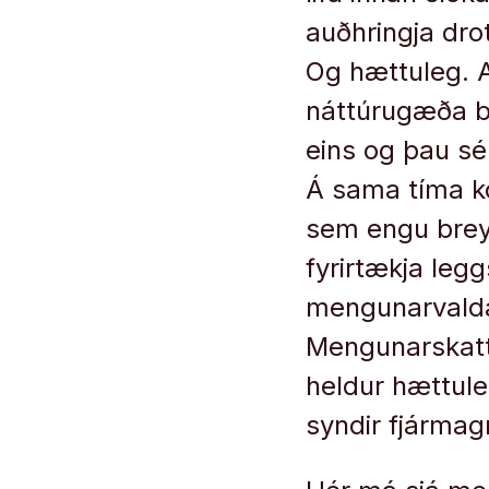
auðhringja drot
Og hættuleg. A
náttúrugæða be
eins og þau sé
Á sama tíma ko
sem engu breyt
fyrirtækja leg
mengunarvaldar
Mengunarskattar
heldur hættuleg
syndir fjármag