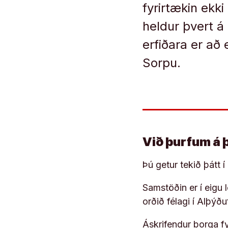
fyrirtækin ekk
heldur þvert 
erfiðara er að
Sorpu.
Við þurfum á 
Þú getur tekið þátt 
Samstöðin er í eigu
orðið félagi í Alþýð
Áskrifendur borga fyr