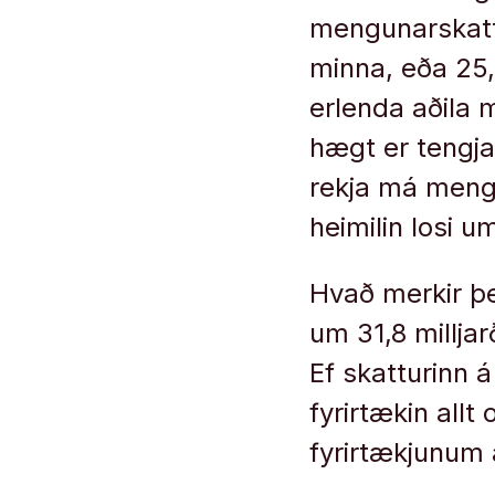
mengunarskatta
minna, eða 25,7
erlenda aðila
hægt er tengja 
rekja má mengu
heimilin losi 
Hvað merkir þe
um 31,8 millja
Ef skatturinn á
fyrirtækin allt
fyrirtækjunum 