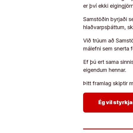
er því ekki eigingjö
Samstöðin byrjaði s
hlaðvarpsþáttum, s
Við trúum að Samstöð
málefni sem snerta 
Ef þú ert sama sinni
eigendum hennar.
Þitt framlag skiptir m
Ég vil styrk