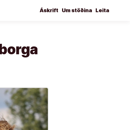
Áskrift
Um stöðina
Leita
 borga