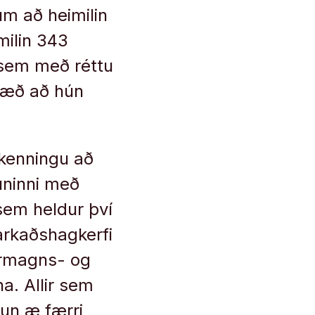
um að heimilin
milin 343
 sem með réttu
phæð að hún
i kenningu að
uninni með
 sem heldur því
arkaðshagkerfi
ármagns- og
a. Allir sem
kun æ færri