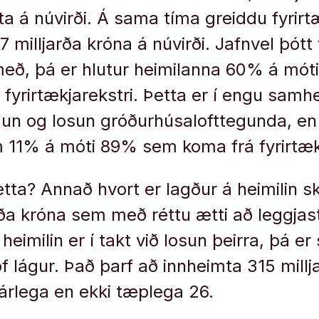
 á núvirði. Á sama tíma greiddu fyrir
 milljarða króna á núvirði. Jafnvel þótt
 með, þá er hlutur heimilanna 60% á mó
fyrirtækjarekstri. Þetta er í engu samhe
n og losun gróðurhúsalofttegunda, en t
um 11% á móti 89% sem koma frá fyrirtæ
tta? Annað hvort er lagður á heimilin s
rða króna sem með réttu ætti að leggjast
 heimilin er í takt við losun þeirra, þá er
 of lágur. Það þarf að innheimta 315 millj
árlega en ekki tæplega 26.