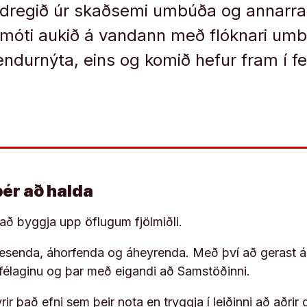
i dregið úr skaðsemi umbúða og annarrar
á móti aukið á vandann með flóknari u
 endurnýta, eins og komið hefur fram í f
þér að halda
í að byggja upp öflugum fjölmiðli.
 lesenda, áhorfenda og áheyrenda. Með því að gerast á
ufélaginu og þar með eigandi að Samstöðinni.
ir það efni sem þeir nota en tryggja í leiðinni að aðrir 