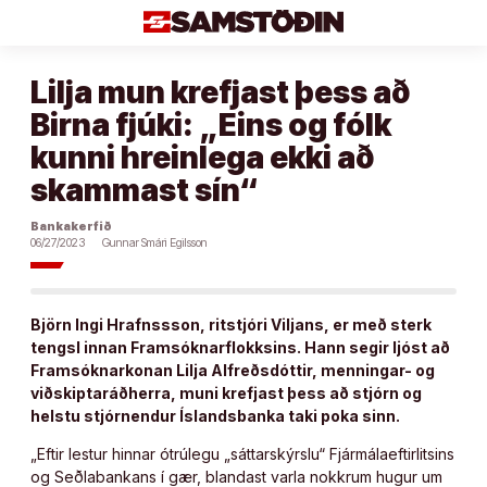
Áfram
að
efni
Lilja mun krefjast þess að
Birna fjúki: „Eins og fólk
kunni hreinlega ekki að
skammast sín“
Bankakerfið
06/27/2023
Gunnar Smári Egilsson
Björn Ingi Hrafnssson, ritstjóri Viljans, er með sterk
tengsl innan Framsóknarflokksins. Hann segir ljóst að
Framsóknarkonan Lilja Alfreðsdóttir, menningar- og
viðskiptaráðherra, muni krefjast þess að stjórn og
helstu stjórnendur Íslandsbanka taki poka sinn.
„Eftir lestur hinnar ótrúlegu „sáttarskýrslu“ Fjármálaeftirlitsins
og Seðlabankans í gær, blandast varla nokkrum hugur um