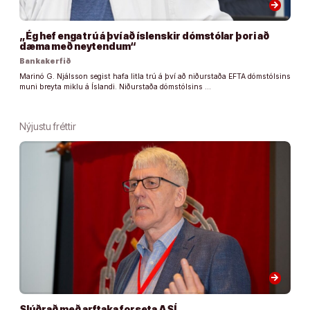
arrow_forward
„Ég hef enga trú á því að íslenskir dómstólar þori að
dæma með neytendum“
Bankakerfið
Marinó G. Njálsson segist hafa litla trú á því að niðurstaða EFTA dómstólsins
muni breyta miklu á Íslandi. Niðurstaða dómstólsins …
Nýjustu fréttir
arrow_forward
Slúðrað með arftaka forseta ASÍ