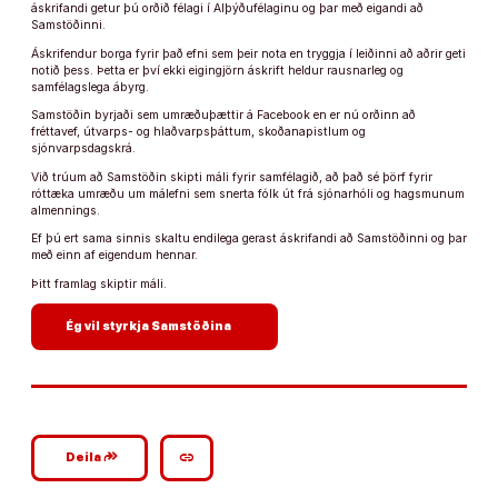
áskrifandi getur þú orðið félagi í Alþýðufélaginu og þar með eigandi að
Samstöðinni.
Áskrifendur borga fyrir það efni sem þeir nota en tryggja í leiðinni að aðrir geti
notið þess. Þetta er því ekki eigingjörn áskrift heldur rausnarleg og
samfélagslega ábyrg.
Samstöðin byrjaði sem umræðuþættir á Facebook en er nú orðinn að
fréttavef, útvarps- og hlaðvarpsþáttum, skoðanapistlum og
sjónvarpsdagskrá.
Við trúum að Samstöðin skipti máli fyrir samfélagið, að það sé þörf fyrir
róttæka umræðu um málefni sem snerta fólk út frá sjónarhóli og hagsmunum
almennings.
Ef þú ert sama sinnis skaltu endilega gerast áskrifandi að Samstöðinni og þar
með einn af eigendum hennar.
Þitt framlag skiptir máli.
arrow_forward
Ég vil styrkja Samstöðina
google_plus_reshare
link
Deila