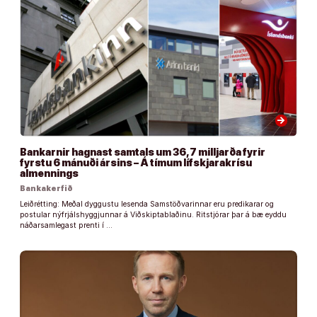
arrow_forward
Bankarnir hagnast samtals um 36,7 milljarða fyrir
fyrstu 6 mánuði ársins – Á tímum lífskjarakrísu
almennings
Bankakerfið
Leiðrétting: Meðal dyggustu lesenda Samstöðvarinnar eru predikarar og
postular nýfrjálshyggjunnar á Viðskiptablaðinu. Ritstjórar þar á bæ eyddu
náðarsamlegast prenti í …