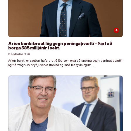
arrow_forward
Arion banki braut lög gegn peningaþvætti – Þarf að
borga 585 milljónir í sekt.
Bankakerfið
Arion banki er sagður hafa brotið lög sem eiga að sporna gegn peningaþvætti
og fjármögnun hryðjuverka ítrekað og með margvíslegum …