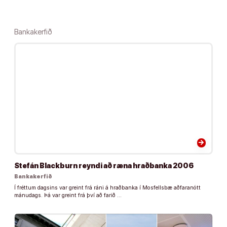
Bankakerfið
arrow_forward
Stefán Blackburn reyndi að ræna hraðbanka 2006
Bankakerfið
Í fréttum dagsins var greint frá ráni á hraðbanka í Mosfellsbæ aðfaranótt
mánudags. Þá var greint frá því að farið …