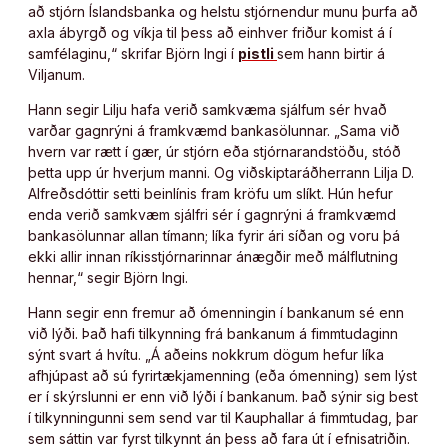
að stjórn Íslandsbanka og helstu stjórnendur munu þurfa að
axla ábyrgð og víkja til þess að einhver friður komist á í
samfélaginu,“ skrifar Björn Ingi í
pistli
sem hann birtir á
Viljanum.
Hann segir Lilju hafa verið samkvæma sjálfum sér hvað
varðar gagnrýni á framkvæmd bankasölunnar. „Sama við
hvern var rætt í gær, úr stjórn eða stjórnarandstöðu, stóð
þetta upp úr hverjum manni. Og viðskiptaráðherrann Lilja D.
Alfreðsdóttir setti beinlínis fram kröfu um slíkt. Hún hefur
enda verið samkvæm sjálfri sér í gagnrýni á framkvæmd
bankasölunnar allan tímann; líka fyrir ári síðan og voru þá
ekki allir innan ríkisstjórnarinnar ánægðir með málflutning
hennar,“ segir Björn Ingi.
Hann segir enn fremur að ómenningin í bankanum sé enn
við lýði. Það hafi tilkynning frá bankanum á fimmtudaginn
sýnt svart á hvítu. „Á aðeins nokkrum dögum hefur líka
afhjúpast að sú fyrirtækjamenning (eða ómenning) sem lýst
er í skýrslunni er enn við lýði í bankanum. Það sýnir sig best
í tilkynningunni sem send var til Kauphallar á fimmtudag, þar
sem sáttin var fyrst tilkynnt án þess að fara út í efnisatriðin.