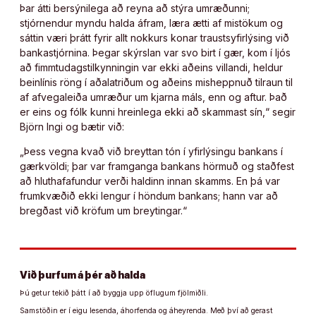
Þar átti bersýnilega að reyna að stýra umræðunni;
stjórnendur myndu halda áfram, læra ætti af mistökum og
sáttin væri þrátt fyrir allt nokkurs konar traustsyfirlýsing við
bankastjórnina. Þegar skýrslan var svo birt í gær, kom í ljós
að fimmtudagstilkynningin var ekki aðeins villandi, heldur
beinlínis röng í aðalatriðum og aðeins misheppnuð tilraun til
af afvegaleiða umræður um kjarna máls, enn og aftur. Það
er eins og fólk kunni hreinlega ekki að skammast sín,“ segir
Björn Ingi og bætir við:
„Þess vegna kvað við breyttan tón í yfirlýsingu bankans í
gærkvöldi; þar var framganga bankans hörmuð og staðfest
að hluthafafundur verði haldinn innan skamms. En þá var
frumkvæðið ekki lengur í höndum bankans; hann var að
bregðast við kröfum um breytingar.“
Við þurfum á þér að halda
Þú getur tekið þátt í að byggja upp öflugum fjölmiðli.
Samstöðin er í eigu lesenda, áhorfenda og áheyrenda. Með því að gerast