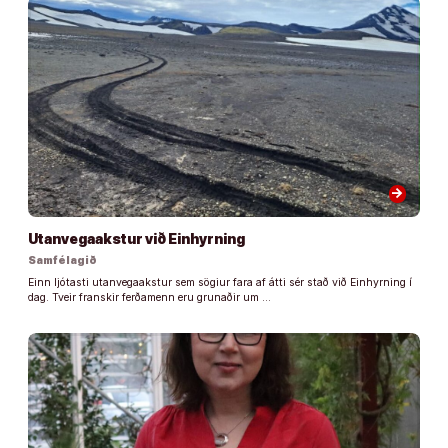
arrow_forward
Utanvegaakstur við Einhyrning
Samfélagið
Einn ljótasti utanvegaakstur sem sögiur fara af átti sér stað við Einhyrning í
dag. Tveir franskir ferðamenn eru grunaðir um …