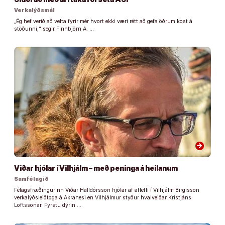
Verkalýðsmál
„Ég hef verið að velta fyrir mér hvort ekki væri rétt að gefa öðrum kost á
stöðunni,“ segir Finnbjörn A. …
arrow_forward
Viðar hjólar í Vilhjálm – með peninga á heilanum
Samfélagið
Félagsfræðingurinn Viðar Halldórsson hjólar af aflefli í Vilhjálm Birgisson
verkalýðsleiðtoga á Akranesi en Vilhjálmur styður hvalveiðar Kristjáns
Loftssonar. Fyrstu dýrin …