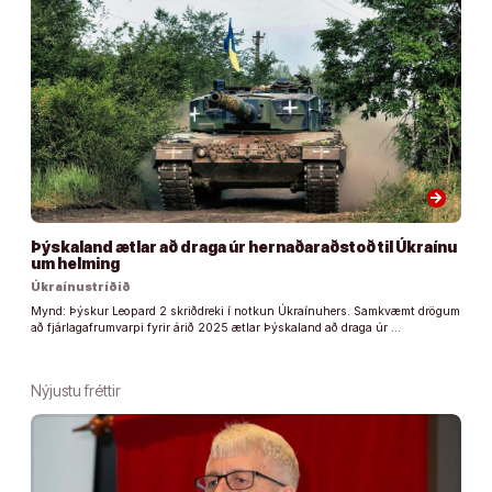
arrow_forward
Þýskaland ætlar að draga úr hernaðaraðstoð til Úkraínu
um helming
Úkraínustríðið
Mynd: Þýskur Leopard 2 skriðdreki í notkun Úkraínuhers. Samkvæmt drögum
að fjárlagafrumvarpi fyrir árið 2025 ætlar Þýskaland að draga úr …
Nýjustu fréttir