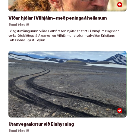
arrow_forward
Viðar hjólar í Vilhjálm – með peninga á heilanum
Samfélagið
Félagsfræðingurinn Viðar Halldórsson hjólar af aflefli í Vilhjálm Birgisson
verkalýðsleiðtoga á Akranesi en Vilhjálmur styður hvalveiðar Kristjáns
Loftssonar. Fyrstu dýrin …
arrow_forward
Utanvegaakstur við Einhyrning
Samfélagið