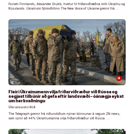
Forseti Finnlands, Alexander Stubb, hvetur til friðarviðræðna milli Úkraínu og
Rússlands. Úkraínski fjölmiðillinn The New Voice of Ukraine greinir frá. …
arrow_forward
Fleiri Úkraínumenn vilja friðarviðræður við Rússa og
segjast tilbúnir að gefa eftir landsvæði – óánægja eykst
um herkvaðningu
Úkraínustríðið
The Telegraph greinir frá niðurstöðum nýrrar könnunar á vegum ZN news,
sem sýnir að 44% Úkraínumanna vilja friðarviðræður við Rússa. …