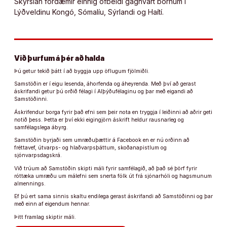
Skýrslan fordæmir einnig ofbeldi gagnvart börnum í
Lýðveldinu Kongó, Sómalíu, Sýrlandi og Haítí.
Við þurfum á þér að halda
Þú getur tekið þátt í að byggja upp öflugum fjölmiðli.
Samstöðin er í eigu lesenda, áhorfenda og áheyrenda. Með því að gerast
áskrifandi getur þú orðið félagi í Alþýðufélaginu og þar með eigandi að
Samstöðinni.
Áskrifendur borga fyrir það efni sem þeir nota en tryggja í leiðinni að aðrir geti
notið þess. Þetta er því ekki eigingjörn áskrift heldur rausnarleg og
samfélagslega ábyrg.
Samstöðin byrjaði sem umræðuþættir á Facebook en er nú orðinn að
fréttavef, útvarps- og hlaðvarpsþáttum, skoðanapistlum og
sjónvarpsdagskrá.
Við trúum að Samstöðin skipti máli fyrir samfélagið, að það sé þörf fyrir
róttæka umræðu um málefni sem snerta fólk út frá sjónarhóli og hagsmunum
almennings.
Ef þú ert sama sinnis skaltu endilega gerast áskrifandi að Samstöðinni og þar
með einn af eigendum hennar.
Þitt framlag skiptir máli.