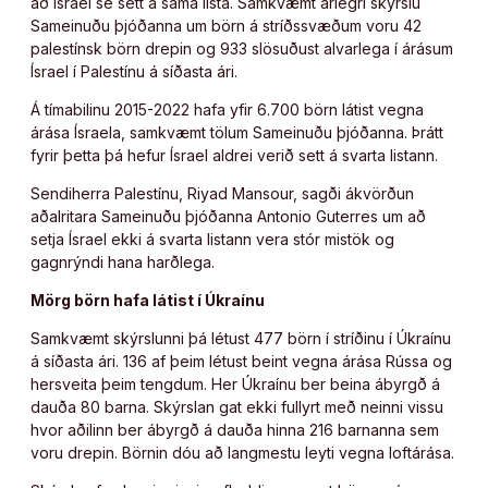
að Ísrael sé sett á sama lista. Samkvæmt árlegri skýrslu
Sameinuðu þjóðanna um börn á stríðssvæðum voru 42
palestínsk börn drepin og 933 slösuðust alvarlega í árásum
Ísrael í Palestínu á síðasta ári.
Á tímabilinu 2015-2022 hafa yfir 6.700 börn látist vegna
árása Ísraela, samkvæmt tölum Sameinuðu þjóðanna. Þrátt
fyrir þetta þá hefur Ísrael aldrei verið sett á svarta listann.
Sendiherra Palestínu, Riyad Mansour, sagði ákvörðun
aðalritara Sameinuðu þjóðanna Antonio Guterres um að
setja Ísrael ekki á svarta listann vera stór mistök og
gagnrýndi hana harðlega.
Mörg börn hafa látist í Úkraínu
Samkvæmt skýrslunni þá létust 477 börn í stríðinu í Úkraínu
á síðasta ári. 136 af þeim létust beint vegna árása Rússa og
hersveita þeim tengdum. Her Úkraínu ber beina ábyrgð á
dauða 80 barna. Skýrslan gat ekki fullyrt með neinni vissu
hvor aðilinn ber ábyrgð á dauða hinna 216 barnanna sem
voru drepin. Börnin dóu að langmestu leyti vegna loftárása.