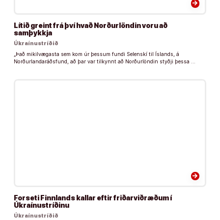
arrow_forward
Lítið greint frá því hvað Norðurlöndin voru að
samþykkja
Úkraínustríðið
„Það mikilvægasta sem kom úr þessum fundi Selenskí til Íslands, á
Norðurlandaráðsfund, að þar var tilkynnt að Norðurlöndin styðji þessa …
arrow_forward
Forseti Finnlands kallar eftir friðarviðræðum í
Úkraínustríðinu
Úkraínustríðið