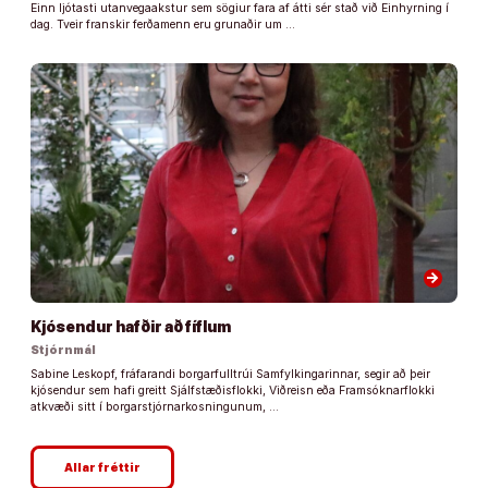
Einn ljótasti utanvegaakstur sem sögiur fara af átti sér stað við Einhyrning í
dag. Tveir franskir ferðamenn eru grunaðir um …
arrow_forward
Kjósendur hafðir að fíflum
Stjórnmál
Sabine Leskopf, fráfarandi borgarfulltrúi Samfylkingarinnar, segir að þeir
kjósendur sem hafi greitt Sjálfstæðisflokki, Viðreisn eða Framsóknarflokki
atkvæði sitt í borgarstjórnarkosningunum, …
Allar fréttir