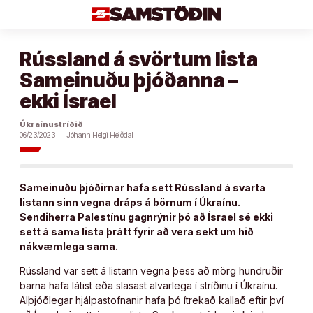
Áfram
að
efni
Rússland á svörtum lista
Sameinuðu þjóðanna –
ekki Ísrael
Úkraínustríðið
06/23/2023
Jóhann Helgi Heiðdal
Sameinuðu þjóðirnar hafa sett Rússland á svarta
listann sinn vegna dráps á börnum í Úkraínu.
Sendiherra Palestínu gagnrýnir þó að Ísrael sé ekki
sett á sama lista þrátt fyrir að vera sekt um hið
nákvæmlega sama.
Rússland var sett á listann vegna þess að mörg hundruðir
barna hafa látist eða slasast alvarlega í stríðinu í Úkraínu.
Alþjóðlegar hjálpastofnanir hafa þó ítrekað kallað eftir því