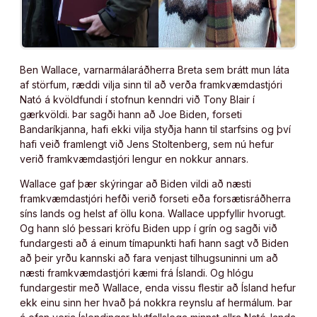
Ben Wallace, varnarmálaráðherra Breta sem brátt mun láta
af störfum, ræddi vilja sinn til að verða framkvæmdastjóri
Nató á kvöldfundi í stofnun kenndri við Tony Blair í
gærkvöldi. Þar sagði hann að Joe Biden, forseti
Bandaríkjanna, hafi ekki vilja styðja hann til starfsins og því
hafi veið framlengt við Jens Stoltenberg, sem nú hefur
verið framkvæmdastjóri lengur en nokkur annars.
Wallace gaf þær skýringar að Biden vildi að næsti
framkvæmdastjóri hefði verið forseti eða forsætisráðherra
síns lands og helst af öllu kona. Wallace uppfyllir hvorugt.
Og hann sló þessari kröfu Biden upp í grín og sagði við
fundargesti að á einum tímapunkti hafi hann sagt vð Biden
að þeir yrðu kannski að fara venjast tilhugsuninni um að
næsti framkvæmdastjóri kæmi frá Íslandi. Og hlógu
fundargestir með Wallace, enda vissu flestir að Ísland hefur
ekk einu sinn her hvað þá nokkra reynslu af hermálum. Þar