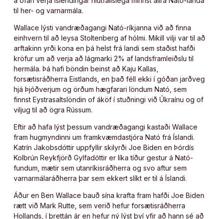
á ofan verja Íslendingar hlutfallslega minnst allra Nató-landa
til her- og varnarmála.
Wallace lýsti vandræðagangi Nató-ríkjanna við að finna
einhvern til að leysa Stoltenberg af hólmi. Mikill vilji var til að
arftakinn yrði kona en þá helst frá landi sem staðist hafði
kröfur um að verja að lágmarki 2% af landsframleiðslu til
hermála. Þá hafi böndin beinst að Kaju Kallas,
forsætisráðherra Eistlands, en það féll ekki í góðan jarðveg
hjá Þjóðverjum og örðum hægfarari löndum Nató, sem
finnst Eystrasaltslöndin of áköf í stuðningi við Úkraínu og of
viljug til að ögra Rússum.
Eftir að hafa lýst þessum vandræðagangi kastaði Wallace
fram hugmyndinni um framkvæmdastjóra Nató frá Íslandi.
Katrín Jakobsdóttir uppfyllir skilyrði Joe Biden en Þórdís
Kolbrún Reykfjörð Gylfadóttir er líka tíður gestur á Nató-
fundum, mætir sem utanríkisráðherra og svo aftur sem
varnarmálaráðherra þar sem ekkert slíkt er til á Íslandi.
Áður en Ben Wallace bauð sína krafta fram hafði Joe Biden
rætt við Mark Rutte, sem verið hefur forsætisráðherra
Hollands, í þrettán ár en hefur ný lýst því yfir að hann sé að