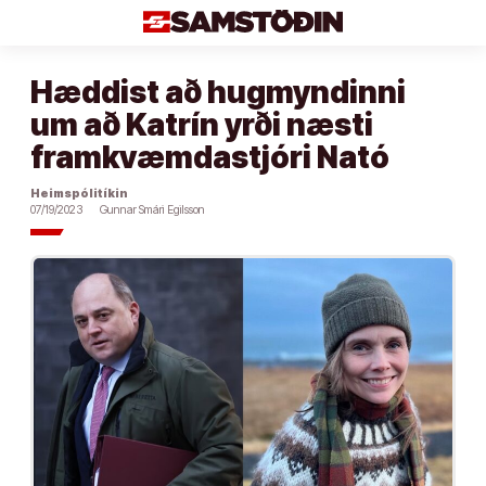
Áfram
að
efni
Hæddist að hugmyndinni
um að Katrín yrði næsti
framkvæmdastjóri Nató
Heimspólitíkin
07/19/2023
Gunnar Smári Egilsson