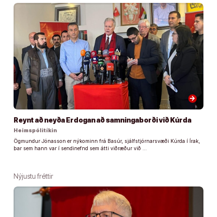
arrow_forward
Reynt að neyða Erdogan að samningaborði við Kúrda
Heimspólitíkin
Ögmundur Jónasson er nýkominn frá Basúr, sjálfstjórnarsvæði Kúrda í Írak,
þar sem hann var í sendinefnd sem átti viðræður við …
Nýjustu fréttir