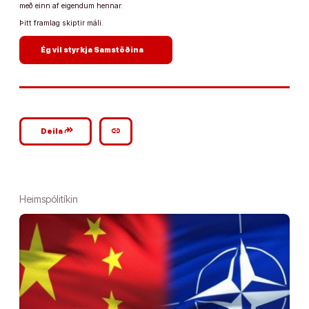
með einn af eigendum hennar.
Þitt framlag skiptir máli.
arrow_forward
Ég vil styrkja Samstöðina
google_plus_reshare
link
Deila
Heimspólitíkin