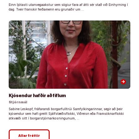
Einn ljótasti utanvegaakstur sem sögiur fara af átti sér stað við Einhyrning í
dag. Tveir franskir ferðamenn eru grunaðir um …
arrow_forward
Kjósendur hafðir að fíflum
Stjórnmál
Sabine Leskopf, fráfarandi borgarfulltrúi Samfylkingarinnar, segir að þeir
kjósendur sem hafi greitt Sjálfstæðisflokki, Viðreisn eða Framsóknarflokki
atkvæði sitt í borgarstjórnarkosningunum, …
Allar fréttir