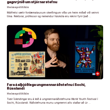
gagnrýnið um stjórnarstefnu
Heimspólitíkin
Málfrelsi sætir fordæmalausum skerðingum víða um heim miðað við seinni
tíma. Rektorar, prófessor og nemendur háskóla eru reknir fyrir það …
arrow_forward
Fara á alþjóðlega ungmennaráðstefnu í Sochi,
Rússlandi
Heimspólitíkin
Tveir Íslendingar eru á leið á ungmennaráðstefnuna World Youth Festival í
Sochi, Rússlandi. Ráðstefnuna munu ungmenni alls staðar að úr …