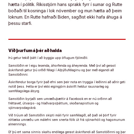
hætta í pólitík. Ríkisstjórn hans sprakk fyrr í sumar og Rutte
boðaði til kosninga í lok nóvember og mun hætta að þeim
loknum. En Rutte hafnaði Biden, sagðist ekki hafa áhuga á
þessu starfi.
Við þurfum á þér að halda
Þú getur tekið þátt í að byggja upp öflugum fjölmiðli.
Samstöðin er í eigu lesenda, áhorfenda og áheyrenda. Með því að gerast
áskrifandi getur þú orðið félagi í Alþýðufélaginu og þar með eigandi að
Samstöðinni.
Áskrifendur borga fyrir það efni sem þeir nota en tryggja í leiðinni að aðrir geti
notið þess. Þetta er því ekki eigingjörn áskrift heldur rausnarleg og
samfélagslega ábyrg.
Samstöðin byrjaði sem umræðuþættir á Facebook en er nú orðinn að
fréttavef, útvarps- og hlaðvarpsþáttum, skoðanapistlum og
sjónvarpsdagskrá.
Við trúum að Samstöðin skipti máli fyrir samfélagið, að það sé þörf fyrir
róttæka umræðu um málefni sem snerta fólk út frá sjónarhóli og hagsmunum
almennings.
Ef þú ert sama sinnis skaltu endilega gerast áskrifandi að Samstöðinni og þar