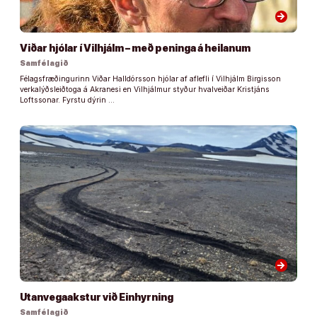
arrow_forward
Viðar hjólar í Vilhjálm – með peninga á heilanum
Samfélagið
Félagsfræðingurinn Viðar Halldórsson hjólar af aflefli í Vilhjálm Birgisson
verkalýðsleiðtoga á Akranesi en Vilhjálmur styður hvalveiðar Kristjáns
Loftssonar. Fyrstu dýrin …
arrow_forward
Utanvegaakstur við Einhyrning
Samfélagið