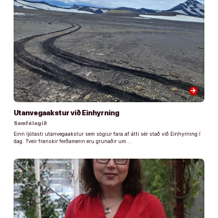
arrow_forward
Utanvegaakstur við Einhyrning
Samfélagið
Einn ljótasti utanvegaakstur sem sögiur fara af átti sér stað við Einhyrning í
dag. Tveir franskir ferðamenn eru grunaðir um …