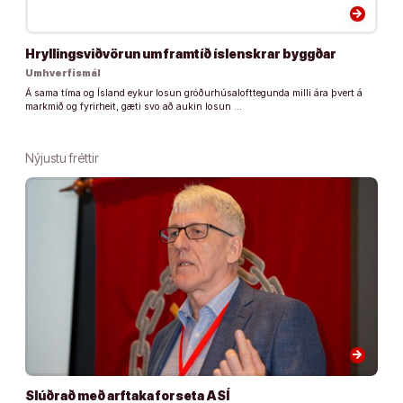
arrow_forward
Hryllingsviðvörun um framtíð íslenskrar byggðar
Umhverfismál
Á sama tíma og Ísland eykur losun gróðurhúsalofttegunda milli ára þvert á
markmið og fyrirheit, gæti svo að aukin losun …
Nýjustu fréttir
arrow_forward
Slúðrað með arftaka forseta ASÍ