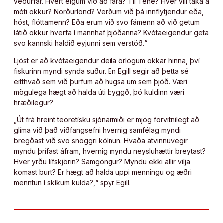
veðurfar. Hvert eigum við að fara? Til Tene? Hver vill taka á
móti okkur? Norðurlönd? Verðum við þá innflytjendur eða,
hóst, flóttamenn? Eða erum við svo fámenn að við getum
látið okkur hverfa í mannhaf þjóðanna? Kvótaeigendur geta
svo kannski haldið eyjunni sem verstöð.“
Ljóst er að kvótaeigendur deila örlögum okkar hinna, því
fiskurinn myndi synda suður. En Egill segir að þetta sé
eitthvað sem við þurfum að hugsa um sem þjóð. Væri
mögulega hægt að halda úti byggð, þó kuldinn væri
hræðilegur?
„Út frá hreint teoretísku sjónarmiði er mjög forvitnilegt að
glíma við það viðfangsefni hvernig samfélag myndi
bregðast við svo snöggri kólnun. Hvaða atvinnuvegir
myndu þrífast áfram, hvernig myndu neysluhættir breytast?
Hver yrðu lífskjörin? Samgöngur? Myndu ekki allir vilja
komast burt? Er hægt að halda uppi menningu og æðri
menntun í skíkum kulda?,“ spyr Egill.