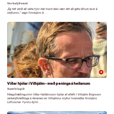
Verkalýðsmál
„Ég hef verið að velta fyrir mér hvort ekki væri rétt að gefa öðrum kost á
stöðunni,“ segir Finnbjörn A. …
arrow_forward
Viðar hjólar í Vilhjálm – með peninga á heilanum
Samfélagið
Félagsfræðingurinn Viðar Halldórsson hjólar af aflefli í Vilhjálm Birgisson
verkalýðsleiðtoga á Akranesi en Vilhjálmur styður hvalveiðar Kristjáns
Loftssonar. Fyrstu dýrin …