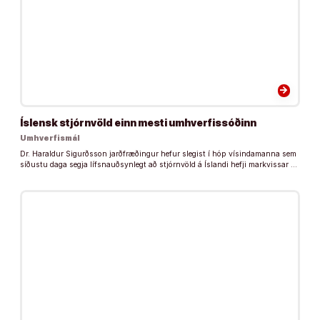
arrow_forward
Íslensk stjórnvöld einn mesti umhverfissóðinn
Umhverfismál
Dr. Haraldur Sigurðsson jarðfræðingur hefur slegist í hóp vísindamanna sem
síðustu daga segja lífsnauðsynlegt að stjórnvöld á Íslandi hefji markvissar …