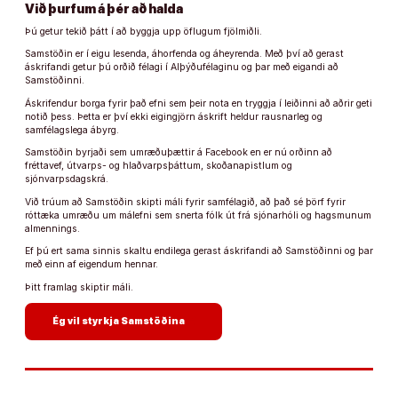
Við þurfum á þér að halda
Þú getur tekið þátt í að byggja upp öflugum fjölmiðli.
Samstöðin er í eigu lesenda, áhorfenda og áheyrenda. Með því að gerast
áskrifandi getur þú orðið félagi í Alþýðufélaginu og þar með eigandi að
Samstöðinni.
Áskrifendur borga fyrir það efni sem þeir nota en tryggja í leiðinni að aðrir geti
notið þess. Þetta er því ekki eigingjörn áskrift heldur rausnarleg og
samfélagslega ábyrg.
Samstöðin byrjaði sem umræðuþættir á Facebook en er nú orðinn að
fréttavef, útvarps- og hlaðvarpsþáttum, skoðanapistlum og
sjónvarpsdagskrá.
Við trúum að Samstöðin skipti máli fyrir samfélagið, að það sé þörf fyrir
róttæka umræðu um málefni sem snerta fólk út frá sjónarhóli og hagsmunum
almennings.
Ef þú ert sama sinnis skaltu endilega gerast áskrifandi að Samstöðinni og þar
með einn af eigendum hennar.
Þitt framlag skiptir máli.
arrow_forward
Ég vil styrkja Samstöðina