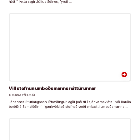
hött.“ Þetta segir Júlíus Sólnes, fyrsti …
arrow_forward
Vill stofnun umboðsmanns náttúrunnar
Umhverfismál
Jóhannes Sturlaugsson líffræðingur lagði það til í sjónvarpsviðtali við Rauða
borðið á Samstöðinni í gærkvöld að stofnað verði embætti umboðsmanns …