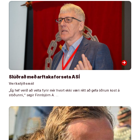
arrow_forward
Slúðrað með arftaka forseta ASÍ
Verkalýðsmál
„Ég hef verið að velta fyrir mér hvort ekki væri rétt að gefa öðrum kost á
stöðunni,“ segir Finnbjörn A. …