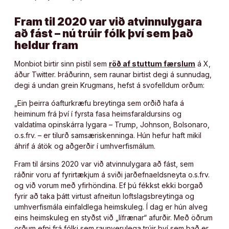
Fram til 2020 var við atvinnulygara
að fást – nú trúir fólk því sem það
heldur fram
Monbiot birtir sinn pistil sem
röð af stuttum færslum
á X,
áður Twitter. Þráðurinn, sem raunar birtist degi á sunnudag,
degi á undan grein Krugmans, hefst á svofelldum orðum:
„Ein þeirra óafturkræfu breytinga sem orðið hafa á
heiminum frá því í fyrsta fasa heimsfaraldursins og
valdatíma opinskárra lygara – Trump, Johnson, Bolsonaro,
o.s.frv. – er tilurð samsæriskenninga. Hún hefur haft mikil
áhrif á átök og aðgerðir í umhverfismálum.
Fram til ársins 2020 var við atvinnulygara að fást, sem
ráðnir voru af fyrirtækjum á sviði jarðefnaeldsneyta o.s.frv.
og við vorum með yfirhöndina. Ef þú fékkst ekki borgað
fyrir að taka þátt virtust afneitun loftslagsbreytinga og
umhverfismála einfaldlega heimskuleg. Í dag er hún alveg
eins heimskuleg en styðst við „lífrænar“ afurðir. Með öðrum
orðum efni frá fólki sem raunverulega trúir því sem það er