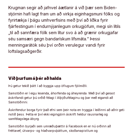
Krugman segir að jafnvel áætlanir á við þær sem Biden-
stjórnin hafi lagt fram um að virkja eiginhagsmuni fólks og
fyrirtækja í þágu umhverfisins með því að liðka fyrir
fjárfestingum í endurnýjanlegum orkugjöfum, megi sín lítils
„til að sannfæra fólk sem lítur svo á að grænir orkugjafar
séu samsæri gegn bandarískum lífsmáta.“ Þessi
menningarátök séu því orðin verulegur vandi fyrir
loftslagsaðgerðir.
Við þurfum á þér að halda
Þú getur tekið þátt í að byggja upp öflugum fjölmiðli.
Samstöðin er í eigu lesenda, áhorfenda og áheyrenda. Með því að gerast
áskrifandi getur þú orðið félagi í Alþýðufélaginu og þar með eigandi að
Samstöðinni.
Áskrifendur borga fyrir það efni sem þeir nota en tryggja í leiðinni að aðrir geti
notið þess. Þetta er því ekki eigingjörn áskrift heldur rausnarleg og
samfélagslega ábyrg.
Samstöðin byrjaði sem umræðuþættir á Facebook en er nú orðinn að
fréttavef, útvarps- og hlaðvarpsþáttum, skoðanapistlum og