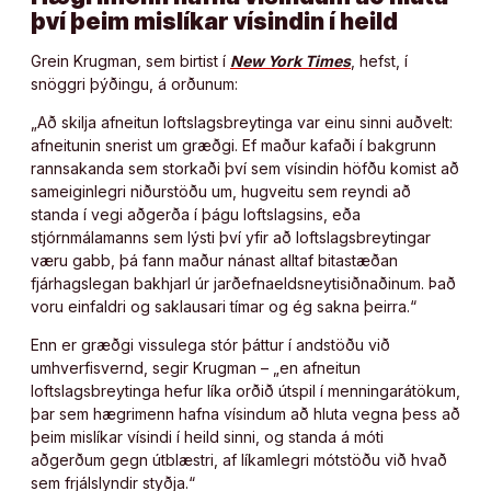
því þeim mislíkar vísindin í heild
Grein Krugman, sem birtist í
New York Times
, hefst, í
snöggri þýðingu, á orðunum:
„Að skilja afneitun loftslagsbreytinga var einu sinni auðvelt:
afneitunin snerist um græðgi. Ef maður kafaði í bakgrunn
rannsakanda sem storkaði því sem vísindin höfðu komist að
sameiginlegri niðurstöðu um, hugveitu sem reyndi að
standa í vegi aðgerða í þágu loftslagsins, eða
stjórnmálamanns sem lýsti því yfir að loftslagsbreytingar
væru gabb, þá fann maður nánast alltaf bitastæðan
fjárhagslegan bakhjarl úr jarðefnaeldsneytisiðnaðinum. Það
voru einfaldri og saklausari tímar og ég sakna þeirra.“
Enn er græðgi vissulega stór þáttur í andstöðu við
umhverfisvernd, segir Krugman – „en afneitun
loftslagsbreytinga hefur líka orðið útspil í menningarátökum,
þar sem hægrimenn hafna vísindum að hluta vegna þess að
þeim mislíkar vísindi í heild sinni, og standa á móti
aðgerðum gegn útblæstri, af líkamlegri mótstöðu við hvað
sem frjálslyndir styðja.“