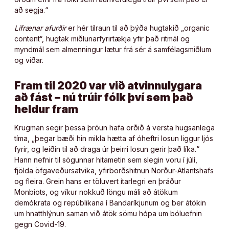
að segja.“
Lífrænar afurðir
er hér tilraun til að þýða hugtakið „organic
content“, hugtak miðlunarfyrirtækja yfir það ritmál og
myndmál sem almenningur lætur frá sér á samfélagsmiðlum
og víðar.
Fram til 2020 var við atvinnulygara
að fást – nú trúir fólk því sem það
heldur fram
Krugman segir þessa þróun hafa orðið á versta hugsanlega
tíma, „þegar bæði hin mikla hætta af óheftri losun liggur ljós
fyrir, og leiðin til að draga úr þeirri losun gerir það líka.“
Hann nefnir til sögunnar hitametin sem slegin voru í júlí,
fjölda öfgaveðursatvika, yfirborðshitnun Norður-Atlantshafs
og fleira. Grein hans er töluvert ítarlegri en þráður
Monbiots, og víkur nokkuð löngu máli að átökum
demókrata og repúblikana í Bandaríkjunum og ber átökin
um hnatthlýnun saman við átök sömu hópa um bóluefnin
gegn Covid-19.