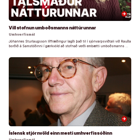
arrow_forward
Vill stofnun umboðsmanns náttúrunnar
Umhverfismál
Jóhannes Sturlaugsson líffræðingur lagði það til í sjónvarpsviðtali við Rauða
borðið á Samstöðinni í gærkvöld að stofnað verði embætti umboðsmanns …
arrow_forward
Íslensk stjórnvöld einn mesti umhverfissóðinn
Umhverfismál