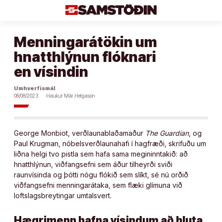
Áfram
að
efni
Menningarátökin um
hnatthlýnun flóknari
en vísindin
Umhverfismál
08/08/2023
Haukur Már Helgason
George Monbiot, verðlaunablaðamaður
The Guardian
, og
Paul Krugman, nóbelsverðlaunahafi í hagfræði, skrifuðu um
liðna helgi tvo pistla sem hafa sama megininntakið: að
hnatthlýnun, viðfangsefni sem áður tilheyrði sviði
raunvísinda og þótti nógu flókið sem slíkt, sé nú orðið
viðfangsefni menningarátaka, sem flæki glímuna við
loftslagsbreytingar umtalsvert.
Hægrimenn hafna vísindum að hluta