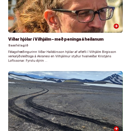
arrow_forward
Viðar hjólar í Vilhjálm – með peninga á heilanum
Samfélagið
Félagsfræðingurinn Viðar Halldórsson hjólar af aflefli í Vilhjálm Birgisson
verkalýðsleiðtoga á Akranesi en Vilhjálmur styður hvalveiðar Kristjáns
Loftssonar. Fyrstu dýrin …
arrow_forward