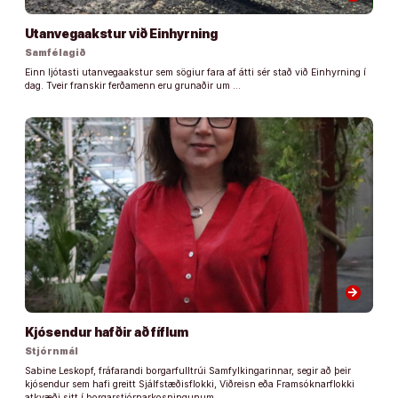
Utanvegaakstur við Einhyrning
Samfélagið
Einn ljótasti utanvegaakstur sem sögiur fara af átti sér stað við Einhyrning í
dag. Tveir franskir ferðamenn eru grunaðir um …
arrow_forward
Kjósendur hafðir að fíflum
Stjórnmál
Sabine Leskopf, fráfarandi borgarfulltrúi Samfylkingarinnar, segir að þeir
kjósendur sem hafi greitt Sjálfstæðisflokki, Viðreisn eða Framsóknarflokki
atkvæði sitt í borgarstjórnarkosningunum, …