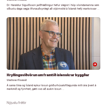
Dr. Haraldur Sigurðsson jarðfræðingur hefur slegist í hóp vísindamanna sem
síðustu daga segja lífsnauðsynlegt að stjórnvöld á Íslandi hefji markvissar …
arrow_forward
Hryllingsviðvörun um framtíð íslenskrar byggðar
Umhverfismál
Á sama tíma og Ísland eykur losun gróðurhúsalofttegunda milli ára þvert á
markmið og fyrirheit, gæti svo að aukin losun …
Nýjustu fréttir