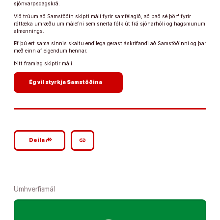
sjónvarpsdagskrá.
Við trúum að Samstöðin skipti máli fyrir samfélagið, að það sé þörf fyrir
róttæka umræðu um málefni sem snerta fólk út frá sjónarhóli og hagsmunum
almennings.
Ef þú ert sama sinnis skaltu endilega gerast áskrifandi að Samstöðinni og þar
með einn af eigendum hennar.
Þitt framlag skiptir máli.
arrow_forward
Ég vil styrkja Samstöðina
google_plus_reshare
link
Deila
Umhverfismál