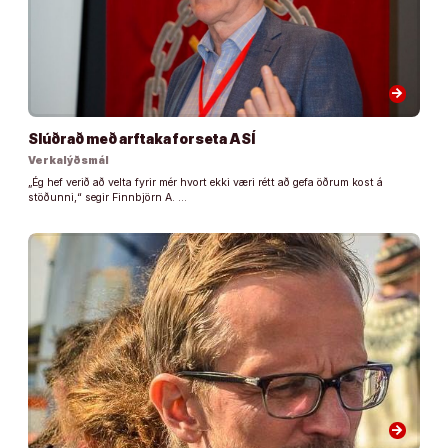
arrow_forward
Slúðrað með arftaka forseta ASÍ
Verkalýðsmál
„Ég hef verið að velta fyrir mér hvort ekki væri rétt að gefa öðrum kost á
stöðunni,“ segir Finnbjörn A. …
arrow_forward