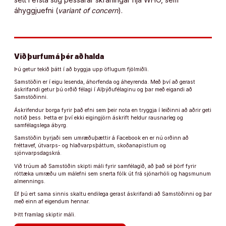
áhyggjuefni (
variant of concern
).
Við þurfum á þér að halda
Þú getur tekið þátt í að byggja upp öflugum fjölmiðli.
Samstöðin er í eigu lesenda, áhorfenda og áheyrenda. Með því að gerast
áskrifandi getur þú orðið félagi í Alþýðufélaginu og þar með eigandi að
Samstöðinni.
Áskrifendur borga fyrir það efni sem þeir nota en tryggja í leiðinni að aðrir geti
notið þess. Þetta er því ekki eigingjörn áskrift heldur rausnarleg og
samfélagslega ábyrg.
Samstöðin byrjaði sem umræðuþættir á Facebook en er nú orðinn að
fréttavef, útvarps- og hlaðvarpsþáttum, skoðanapistlum og
sjónvarpsdagskrá.
Við trúum að Samstöðin skipti máli fyrir samfélagið, að það sé þörf fyrir
róttæka umræðu um málefni sem snerta fólk út frá sjónarhóli og hagsmunum
almennings.
Ef þú ert sama sinnis skaltu endilega gerast áskrifandi að Samstöðinni og þar
með einn af eigendum hennar.
Þitt framlag skiptir máli.