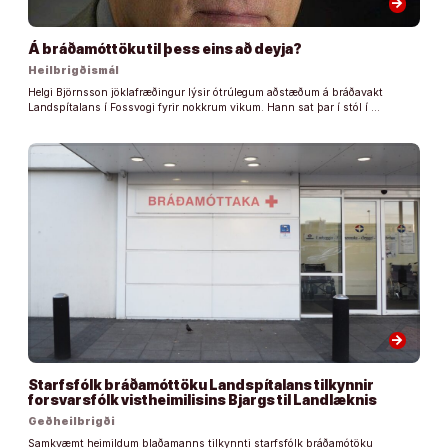
arrow_forward
Á bráðamóttöku til þess eins að deyja?
Heilbrigðismál
Helgi Björnsson jöklafræðingur lýsir ótrúlegum aðstæðum á bráðavakt
Landspítalans í Fossvogi fyrir nokkrum vikum. Hann sat þar í stól í …
arrow_forward
Starfsfólk bráðamóttöku Landspítalans tilkynnir
forsvarsfólk vistheimilisins Bjargs til Landlæknis
Geðheilbrigði
Samkvæmt heimildum blaðamanns tilkynnti starfsfólk bráðamótöku