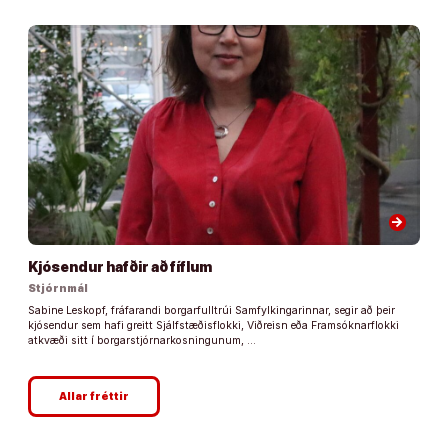
arrow_forward
Kjósendur hafðir að fíflum
Stjórnmál
Sabine Leskopf, fráfarandi borgarfulltrúi Samfylkingarinnar, segir að þeir
kjósendur sem hafi greitt Sjálfstæðisflokki, Viðreisn eða Framsóknarflokki
atkvæði sitt í borgarstjórnarkosningunum, …
Allar fréttir