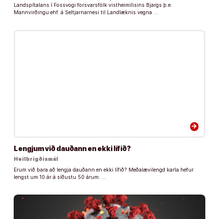
Landspítalans í Fossvogi forsvarsfólk vistheimilisins Bjargs þ.e.
Mannvirðingu ehf. á Seltjarnarnesi til Landlæknis vegna …
arrow_forward
Lengjum við dauðann en ekki lífið?
Heilbrigðismál
Erum við bara að lengja dauðann en ekki lífið? Meðalævilengd karla hefur
lengst um 10 ár á síðustu 50 árum. …