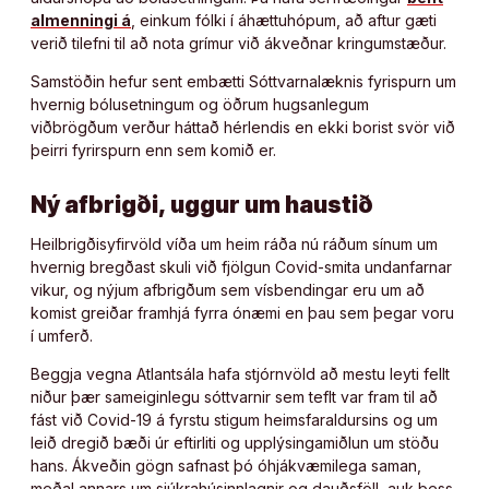
almenningi á
, einkum fólki í áhættuhópum, að aftur gæti
verið tilefni til að nota grímur við ákveðnar kringumstæður.
Samstöðin hefur sent embætti Sóttvarnalæknis fyrispurn um
hvernig bólusetningum og öðrum hugsanlegum
viðbrögðum verður háttað hérlendis en ekki borist svör við
þeirri fyrirspurn enn sem komið er.
Ný afbrigði, uggur um haustið
Heilbrigðisyfirvöld víða um heim ráða nú ráðum sínum um
hvernig bregðast skuli við fjölgun Covid-smita undanfarnar
vikur, og nýjum afbrigðum sem vísbendingar eru um að
komist greiðar framhjá fyrra ónæmi en þau sem þegar voru
í umferð.
Beggja vegna Atlantsála hafa stjórnvöld að mestu leyti fellt
niður þær sameiginlegu sóttvarnir sem teflt var fram til að
fást við Covid-19 á fyrstu stigum heimsfaraldursins og um
leið dregið bæði úr eftirliti og upplýsingamiðlun um stöðu
hans. Ákveðin gögn safnast þó óhjákvæmilega saman,
meðal annars um sjúkrahúsinnlagnir og dauðsföll, auk þess