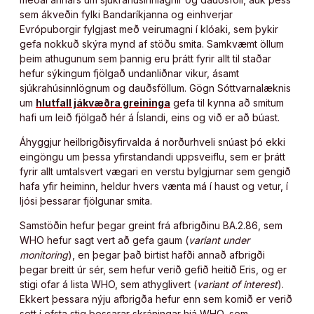
sem ákveðin fylki Bandaríkjanna og einhverjar
Evrópuborgir fylgjast með veirumagni í klóaki, sem þykir
gefa nokkuð skýra mynd af stöðu smita. Samkvæmt öllum
þeim athugunum sem þannig eru þrátt fyrir allt til staðar
hefur sýkingum fjölgað undanliðnar vikur, ásamt
sjúkrahúsinnlögnum og dauðsföllum. Gögn Sóttvarnalæknis
um
hlutfall jákvæðra greininga
gefa til kynna að smitum
hafi um leið fjölgað hér á Íslandi, eins og við er að búast.
Áhyggjur heilbrigðisyfirvalda á norðurhveli snúast þó ekki
eingöngu um þessa yfirstandandi uppsveiflu, sem er þrátt
fyrir allt umtalsvert vægari en verstu bylgjurnar sem gengið
hafa yfir heiminn, heldur hvers vænta má í haust og vetur, í
ljósi þessarar fjölgunar smita.
Samstöðin hefur þegar greint frá afbrigðinu BA.2.86, sem
WHO hefur sagt vert að gefa gaum (
variant under
monitoring
), en þegar það birtist hafði annað afbrigði
þegar breitt úr sér, sem hefur verið gefið heitið Eris, og er
stigi ofar á lista WHO, sem athyglivert (
variant of interest
).
Ekkert þessara nýju afbrigða hefur enn sem komið er verið
sett í efsta stig þessarar skráningar hjá WHO, sem