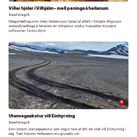
Viðar hjólar í Vilhjálm – með peninga á heilanum
Samfélagið
Félagsfræðingurinn Viðar Halldórsson hjólar af aflefli í Vilhjálm Birgisson
verkalýðsleiðtoga á Akranesi en Vilhjálmur styður hvalveiðar Kristjáns
Loftssonar. Fyrstu dýrin …
arrow_forward
Utanvegaakstur við Einhyrning
Samfélagið
Einn ljótasti utanvegaakstur sem sögiur fara af átti sér stað við Einhyrning í
dag. Tveir franskir ferðamenn eru grunaðir um …