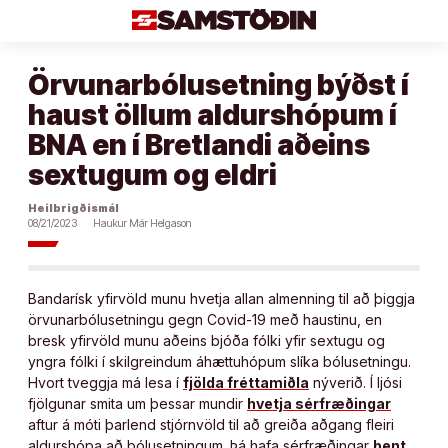
Áfram
að
efni
Örvunarbólusetning býðst í
haust öllum aldurshópum í
BNA en í Bretlandi aðeins
sextugum og eldri
Heilbrigðismál
08/21/2023
Haukur Már Helgason
Bandarísk yfirvöld munu hvetja allan almenning til að þiggja
örvunarbólusetningu gegn Covid-19 með haustinu, en
bresk yfirvöld munu aðeins bjóða fólki yfir sextugu og
yngra fólki í skilgreindum áhættuhópum slíka bólusetningu.
Hvort tveggja má lesa í
fjölda fréttamiðla
nýverið. Í ljósi
fjölgunar smita um þessar mundir
hvetja sérfræðingar
aftur á móti þarlend stjórnvöld til að greiða aðgang fleiri
aldurshópa að bólusetningum. Þá hafa sérfræðingar
bent