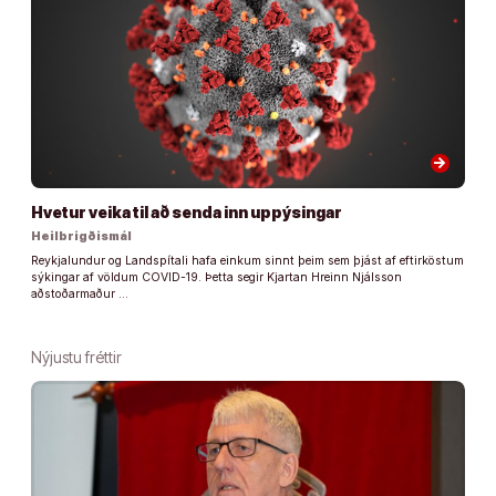
arrow_forward
Hvetur veika til að senda inn uppýsingar
Heilbrigðismál
Reykjalundur og Landspítali hafa einkum sinnt þeim sem þjást af eftirköstum
sýkingar af völdum COVID-19. Þetta segir Kjartan Hreinn Njálsson
aðstoðarmaður …
Nýjustu fréttir