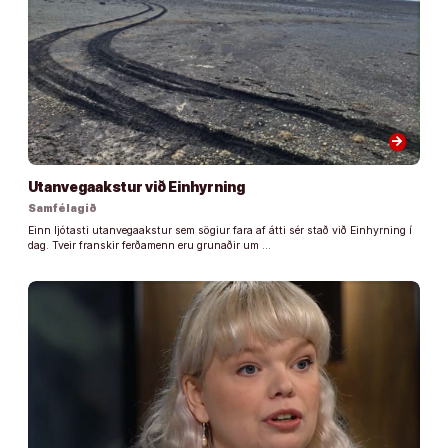
arrow_forward
Utanvegaakstur við Einhyrning
Samfélagið
Einn ljótasti utanvegaakstur sem sögiur fara af átti sér stað við Einhyrning í
dag. Tveir franskir ferðamenn eru grunaðir um …