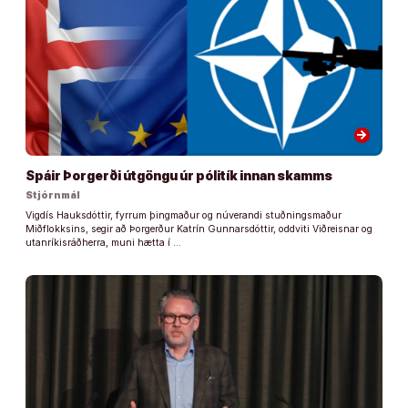
arrow_forward
Spáir Þorgerði útgöngu úr pólitík innan skamms
Stjórnmál
Vigdís Hauksdóttir, fyrrum þingmaður og núverandi stuðningsmaður
Miðflokksins, segir að Þorgerður Katrín Gunnarsdóttir, oddviti Viðreisnar og
utanríkisráðherra, muni hætta í …