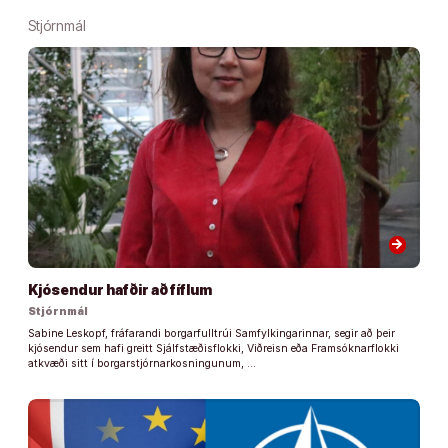
Stjórnmál
arrow_forward
Kjósendur hafðir að fíflum
Stjórnmál
Sabine Leskopf, fráfarandi borgarfulltrúi Samfylkingarinnar, segir að þeir
kjósendur sem hafi greitt Sjálfstæðisflokki, Viðreisn eða Framsóknarflokki
atkvæði sitt í borgarstjórnarkosningunum, …