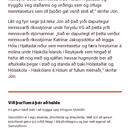
tryggðu veg staðarins og virðingu sem og öflugs
menntaseturs sem öll þjóðin gat verið stolt af,“ skrifar Jón.
Líkt og fyrr segir þá telur Jón að það yrði dapurlegur
minnisvarði ríkisstjórnar undir forystu VG að þetta yrði
minnisvarði stjórnarinnar. „Það er dapurlegt ef þetta verður
minnisvarði ríkisstjórnar Katrínar Jakopsdóttur að leggja
Hóla í Hjaltadal niður sem menntasetur og færa hreyturnar á
mölina undir Háskóla Íslands í Reykjavík sem hingað til
hefur átt nóg með sig sjálfan. Þessar hugmyndir ber að
afturkalla þegar í stað og standa að baki Hólastaðar og
Hólaskóla – Háskólans á Hólum af fullum metnaði,“ skrifar
Jón.
Við þurfum á þér að halda
Þú getur tekið þátt í að byggja upp öflugum fjölmiðli.
Samstöðin er í eigu lesenda, áhorfenda og áheyrenda. Með því að gerast
áskrifandi getur þú orðið félagi í Alþýðufélaginu og þar með eigandi að
Samstöðinni.