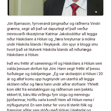
Jón Bjarnason, fyrrverandi þingmaður og ráðherra Vinstri
grænna, segir að það sé dapurlegt ef það verður
minnisvarði ríkisstjórnar Katrínar Jakobsdóttur að leggja
niður Háskólann á Hólum og „færa hreyturnar á mölina
undir Háskóla Íslands í Reykjavík. Jón spyr á bloggi sínu
hvort það sé hlutverk Háskóla Íslands að niðurlægja
Háskólann á Hólum.
Það eru fréttir af sameiningu HÍ og Háskólans á Hólum sem
valda þessum skrifum hjá Jóni. Hann segir fréttir af þessu
furðulegar og óskiljanlegar. „Ég var skólastjóri á Hólum í 20
ár og alltaf komu upp hugmyndir um utanfrá að leggja
skólann niður og færa hann undir aðrar stofnanir. Yfirleitt
kom slíkt frá einstaklingum og ráðherrum sem þekktu
ekkert til, báru litla virðingu fyrir sögu og menningu
þjóðarinnar, höfðu varla komið Heim að Hólum nema í
mýflugumynd. En sem betur fer voru til sterkt fólk og
framsýnir aðilar sem stóðu með Hólum í Hjaltadal og