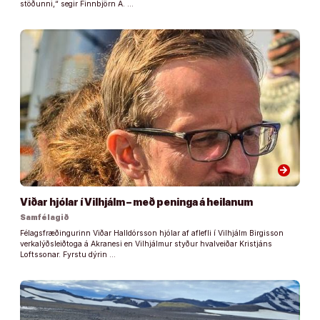
stöðunni,“ segir Finnbjörn A. …
arrow_forward
Viðar hjólar í Vilhjálm – með peninga á heilanum
Samfélagið
Félagsfræðingurinn Viðar Halldórsson hjólar af aflefli í Vilhjálm Birgisson
verkalýðsleiðtoga á Akranesi en Vilhjálmur styður hvalveiðar Kristjáns
Loftssonar. Fyrstu dýrin …