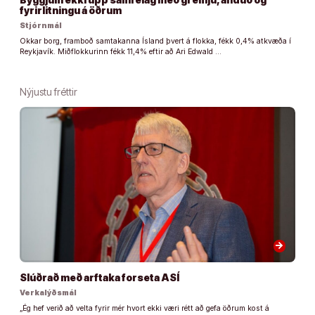
fyrirlitningu á öðrum
Stjórnmál
Okkar borg, framboð samtakanna Ísland þvert á flokka, fékk 0,4% atkvæða í
Reykjavík. Miðflokkurinn fékk 11,4% eftir að Ari Edwald …
Nýjustu fréttir
arrow_forward
Slúðrað með arftaka forseta ASÍ
Verkalýðsmál
„Ég hef verið að velta fyrir mér hvort ekki væri rétt að gefa öðrum kost á