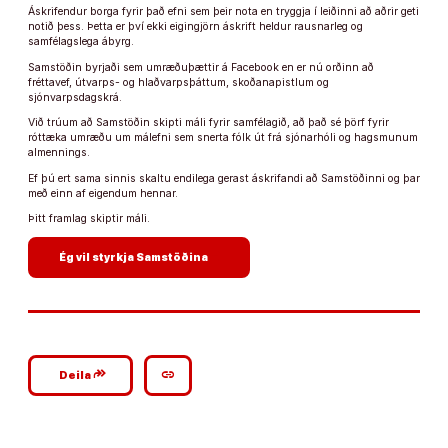
Áskrifendur borga fyrir það efni sem þeir nota en tryggja í leiðinni að aðrir geti
notið þess. Þetta er því ekki eigingjörn áskrift heldur rausnarleg og
samfélagslega ábyrg.
Samstöðin byrjaði sem umræðuþættir á Facebook en er nú orðinn að
fréttavef, útvarps- og hlaðvarpsþáttum, skoðanapistlum og
sjónvarpsdagskrá.
Við trúum að Samstöðin skipti máli fyrir samfélagið, að það sé þörf fyrir
róttæka umræðu um málefni sem snerta fólk út frá sjónarhóli og hagsmunum
almennings.
Ef þú ert sama sinnis skaltu endilega gerast áskrifandi að Samstöðinni og þar
með einn af eigendum hennar.
Þitt framlag skiptir máli.
arrow_forward
Ég vil styrkja Samstöðina
google_plus_reshare
link
Deila