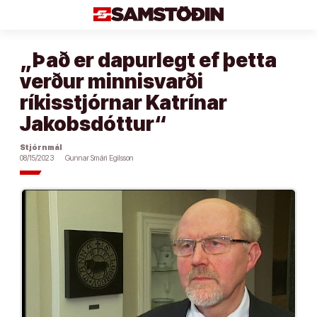
Áfram
að
efni
„Það er dapurlegt ef þetta
verður minnisvarði
ríkisstjórnar Katrínar
Jakobsdóttur“
Stjórnmál
08/15/2023
Gunnar Smári Egilsson