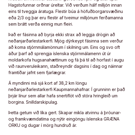
Hagstofunnar orðnar úreltar. Við verðum hálf milljón innan
eins til tveggja áratuga. Flestir búa á höfuðborgarsvæðinu
eða 2/3 og þar eru flestir af tveimur milljónum ferðamanna
sem brátt verða einnig mun fleiri.
Það er fásinna að byrja ekki strax að leggja drögin að
neðanjarðarlestarkerfi. Mjög dýrkeypt fásinna sem verður
að koma stjórnmálamönnum í skilning um. Eins og svo oft
áður þarf að sprengja íslenska stjórnmálamenn út úr
moldarkofa hugsanahættinum og fá þá til að horfast í augu
við raunveruleikann, staðreyndir dagsins í dag og náinnar
framtíðar jafnt sem fjarlægrar.
Á myndinni má sjá kort af 38,2 km löngu
neðanjarðarlestarkerfi Kaupmannahafnar. Í grunninn er það
þrjár línur sem allar hafa snertiflöt við stóra hringleið um
borgina. Snilldarskipulag.
Þetta getum við líka gert. Skapar mikla atvinnu á þróunar-
og framkvæmdatíma og nýtir eingöngu íslenska GRÆNA
ORKU og dugar í mörg hundruð ár.