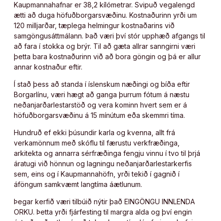
Kaupmannahafnar er 38,2 kílómetrar. Svipuð vegalengd
ætti að duga höfuðborgarsvæðinu. Kostnaðurinn yrði um
120 milljarðar, tæplega helmingur kostnaðarins við
samgöngusáttmálann. Það væri því stór upphæð afgangs til
að fara í stokka og brýr. Til að gæta allrar sanngirni væri
þetta bara kostnaðurinn við að bora göngin og þá er allur
annar kostnaður eftir.
Í stað þess að standa í íslenskum næðingi og bíða eftir
Borgarlínu, væri hægt að ganga þurrum fótum á næstu
neðanjarðarlestarstöð og vera kominn hvert sem er á
höfuðborgarsvæðinu á 15 mínútum eða skemmri tíma.
Hundruð ef ekki þúsundir karla og kvenna, allt frá
verkamönnum með skóflu til færustu verkfræðinga,
arkitekta og annarra sérfræðinga fengju vinnu í tvo til þrjá
áratugi við hönnun og lagningu neðanjarðarlestarkerfis
sem, eins og í Kaupmannahöfn, yrði tekið í gagnið í
áföngum samkvæmt langtíma áætlunum.
Þegar kerfið væri tilbúið nýtir það EINGÖNGU INNLENDA
ORKU. Þetta yrði fjárfesting til margra alda og því engin