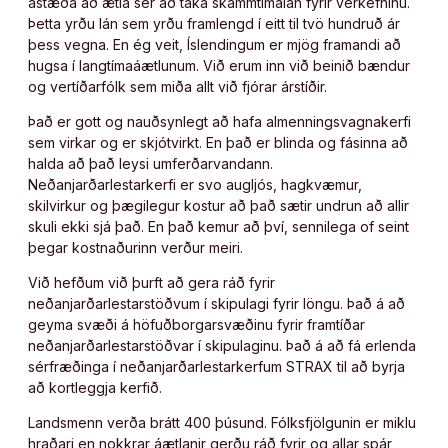
ástæða að ætla sér að taka skammtímalán fyrir verkefninu.
Þetta yrðu lán sem yrðu framlengd í eitt til tvö hundruð ár
þess vegna. En ég veit, Íslendingum er mjög framandi að
hugsa í langtímaáætlunum. Við erum inn við beinið bændur
og vertíðarfólk sem miða allt við fjórar árstíðir.
Það er gott og nauðsynlegt að hafa almenningsvagnakerfi
sem virkar og er skjótvirkt. En það er blinda og fásinna að
halda að það leysi umferðarvandann.
Neðanjarðarlestarkerfi er svo augljós, hagkvæmur,
skilvirkur og þægilegur kostur að það sætir undrun að allir
skuli ekki sjá það. En það kemur að því, sennilega of seint
þegar kostnaðurinn verður meiri.
Við hefðum við þurft að gera ráð fyrir
neðanjarðarlestarstöðvum í skipulagi fyrir löngu. Það á að
geyma svæði á höfuðborgarsvæðinu fyrir framtíðar
neðanjarðarlestarstöðvar í skipulaginu. Það á að fá erlenda
sérfræðinga í neðanjarðarlestarkerfum STRAX til að byrja
að kortleggja kerfið.
Landsmenn verða brátt 400 þúsund. Fólksfjölgunin er miklu
hraðari en nokkrar áætlanir gerðu ráð fyrir og allar spár