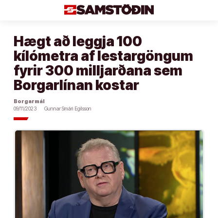
Áfram
að
efni
Hægt að leggja 100
kílómetra af lestargöngum
fyrir 300 milljarðana sem
Borgarlínan kostar
Borgarmál
09/11/2023
Gunnar Smári Egilsson