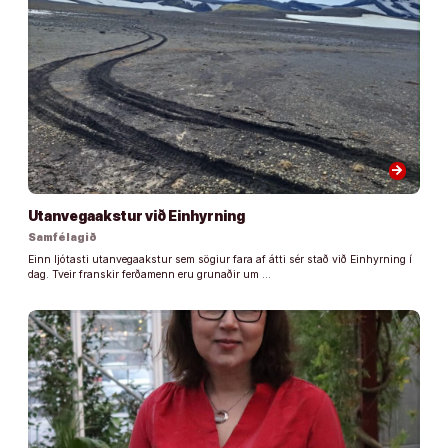
arrow_forward
Utanvegaakstur við Einhyrning
Samfélagið
Einn ljótasti utanvegaakstur sem sögiur fara af átti sér stað við Einhyrning í
dag. Tveir franskir ferðamenn eru grunaðir um …