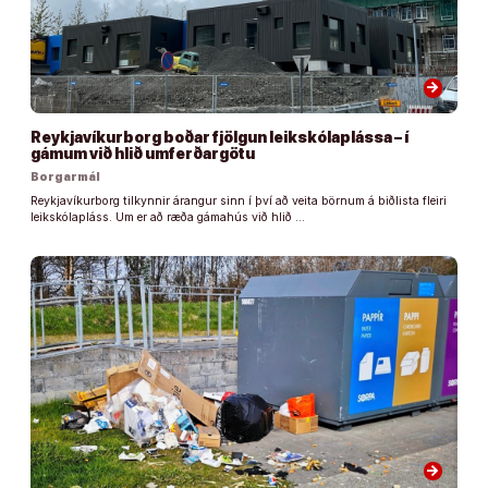
arrow_forward
Reykjavíkurborg boðar fjölgun leikskólaplássa – í
gámum við hlið umferðargötu
Borgarmál
Reykjavíkurborg tilkynnir árangur sinn í því að veita börnum á biðlista fleiri
leikskólapláss. Um er að ræða gámahús við hlið …
arrow_forward