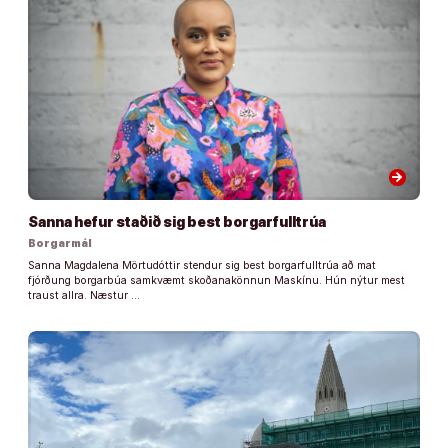
arrow_forward
Sanna hefur staðið sig best borgarfulltrúa
Borgarmál
Sanna Magdalena Mörtudóttir stendur sig best borgarfulltrúa að mat
fjórðung borgarbúa samkvæmt skoðanakönnun Maskínu. Hún nýtur mest
traust allra. Næstur …