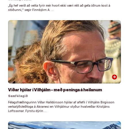
„Ég hef verið að velta fyrir mér hvort ekki væri rétt að gefa öðrum kost á
stöðunni,“ segir Finnbjörn A. …
arrow_forward
Viðar hjólar í Vilhjálm – með peninga á heilanum
Samfélagið
Félagsfræðingurinn Viðar Halldórsson hjólar af aflefli í Vilhjálm Birgisson
verkalýðsleiðtoga á Akranesi en Vilhjálmur styður hvalveiðar Kristjáns
Loftssonar. Fyrstu dýrin …