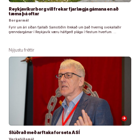
Reykjavíkurborg vill frekar fjarlægja gámana en að
tæma þá oftar
Borgarmál
Fyrir um ári síðan fjallaði Samstöðin ítrekað um það hvernig svokallaðir
grenndargámar í Reykjavík væru hálfgerð plága í flestum hverfum. …
Nýjustu fréttir
arrow_forward
Slúðrað með arftaka forseta ASÍ
Verkalýðsmál