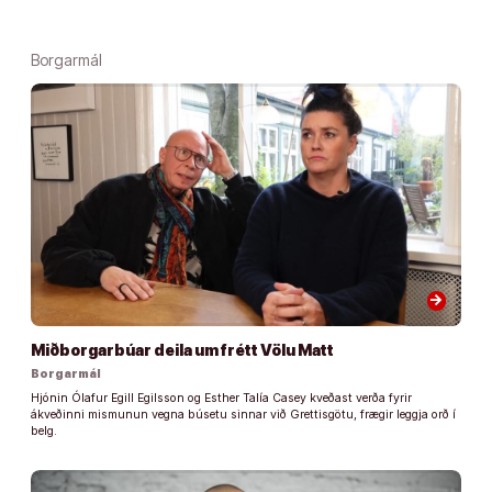
Borgarmál
arrow_forward
Miðborgarbúar deila um frétt Völu Matt
Borgarmál
Hjónin Ólafur Egill Egilsson og Esther Talía Casey kveðast verða fyrir
ákveðinni mismunun vegna búsetu sinnar við Grettisgötu, frægir leggja orð í
belg.