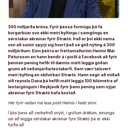
300 milljarða króna. Fyrir þessa formúgu þá fá
borgarbúar svo ekki meiri byltingu í samgöngu en
sérstakar akreinar fyrir Strætó. Það er því ekki nema
von að sumir spyrji sig hvort það sé góð nýting á 300
milljörðum. Einn þeirra er fréttamaðurinn Heimir Már
Pétursson en hann bendir á í pistli á Facebook að fyrir
þennan pening hefði til dæmis mátt leggja góðan
grunn að neðanjarðarlestakerfi. Sem væri talsvert
meiri bylting en skilvirkari Strætó. Hann segir að miðað
við reynslu Dana þá hefði mátt leggja 100 kílómetra af
lestargöngum í Reykjavík fyrir þann pening sem nýjar
akreinar fyrir Strætó hafa kostað.
Hér fyrir neðan má lesa pistil Heimis í heild sinni.
Í ljósi þess að verkefnið snýst, í grófum dráttum, einungis
um að leggja sérstakar akreinar fyrir Strætó þá er ekki
furða að