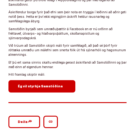
áskrifandi getur þú orðið félagi í Alþýðufélaginu og þar með eigandi að
Samstöðinni.
Áskrifendur borga fyrir það efni sem þeir nota en tryggja í leiðinni að aðrir geti
notið þess. Þetta er því ekki eigingjörn áskrift heldur rausnarleg og
samfélagslega ábyrg.
Samstöðin byrjaði sem umræðuþættir á Facebook en er nú orðinn að
fréttavef, útvarps- og hlaðvarpsþáttum, skoðanapistlum og
sjónvarpsdagskrá.
Við trúum að Samstöðin skipti máli fyrir samfélagið, að það sé þörf fyrir
róttæka umræðu um málefni sem snerta fólk út frá sjónarhóli og hagsmunum
almennings.
Ef þú ert sama sinnis skaltu endilega gerast áskrifandi að Samstöðinni og þar
með einn af eigendum hennar.
Þitt framlag skiptir máli.
arrow_forward
Ég vil styrkja Samstöðina
google_plus_reshare
link
Deila