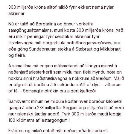
300 milljarða króna alltof mikið fyrir ekkert nema nýjar
akreinar
Nú er talið að Borgarlína og önnur verkefni
samgöngusáttamálans, muni kosta 300 milljarða króna. Það
eru miklir peningar fyrir sérstakar akreinar fyrir
strætisvagna milli borgarhluta höfuðborgarsvæðisins, brú
eða göng Sundabrautar, stokka á Sæbraut og Miklubraut
og fleira.
Á sama tíma má enginn málsmetandi aðili heyra minnst á
neðanjarðarlestarkerfi sem miklu mun fleiri myndu nota en
nokkru sinni hraðstrætisvagna á nokkrum aðalleiðum. Málið
er afgreitt út borðinu á 5 sekúndum: Allt of dýrt – við erum
of fá. – Semsagt mótrökin eru algert kjaftæði.
Samkvæmt mínum heimildum kostar hver boraður kílómetri
ganga á bilinu 2-3 milljarða. Segjum þrjá milljarða til að vera
nær íslenskri áætlanagerð. Fyrir 300 milljarða mætti leggja
100 kílómetra af lestargöngum !
Frábært og mikið notað nýtt neðanjarðarlestarkerfi