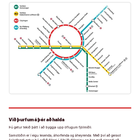
Við þurfum á þér að halda
Þú getur tekið þátt í að byggja upp öflugum fjölmiðli.
Samstöðin er í eigu lesenda, áhorfenda og áheyrenda. Með því að gerast