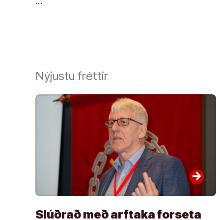
…
Nýjustu fréttir
arrow_forward
Slúðrað með arftaka forseta