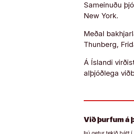
Sameinuðu þjó
New York.
Meðal bakhjar
Thunberg, Frid
Á Íslandi virð
alþjóðlega viðb
Við þurfum á 
Þú getur tekið þátt 