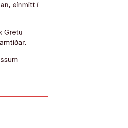
n, einmitt í
k Gretu
ramtíðar.
þessum