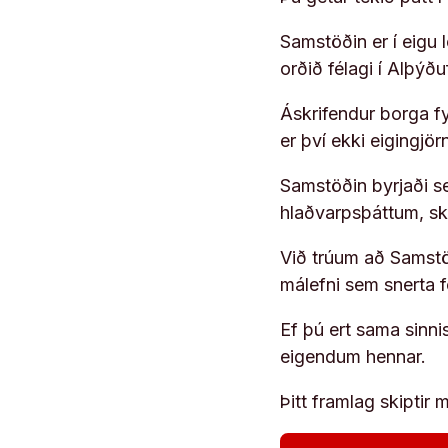
Samstöðin er í eigu
orðið félagi í Alþýð
Áskrifendur borga fyr
er því ekki eigingjö
Samstöðin byrjaði s
hlaðvarpsþáttum, s
Við trúum að Samstöð
málefni sem snerta 
Ef þú ert sama sinni
eigendum hennar.
Þitt framlag skiptir m