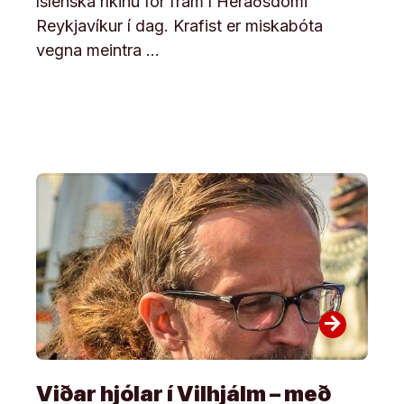
íslenska ríkinu fór fram í Héraðsdómi
Reykjavíkur í dag. Krafist er miskabóta
vegna meintra …
arrow_forward
Viðar hjólar í Vilhjálm – með