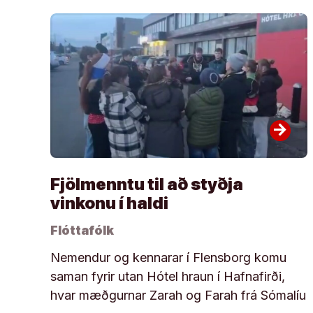
arrow_forward
Fjölmenntu til að styðja
vinkonu í haldi
Flóttafólk
Nemendur og kennarar í Flensborg komu
saman fyrir utan Hótel hraun í Hafnafirði,
hvar mæðgurnar Zarah og Farah frá Sómalíu