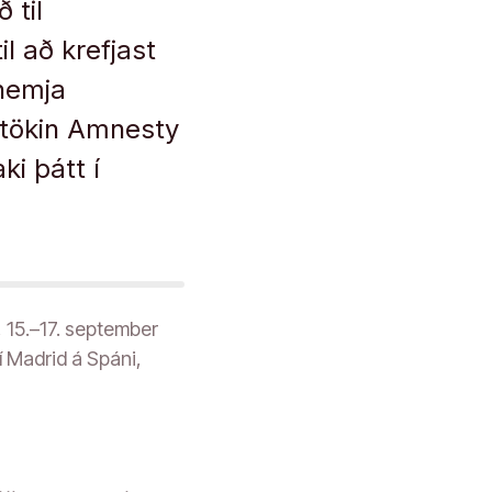
 til
l að krefjast
 hemja
mtökin Amnesty
ki þátt í
, 15.–17. september
í Madrid á Spáni,