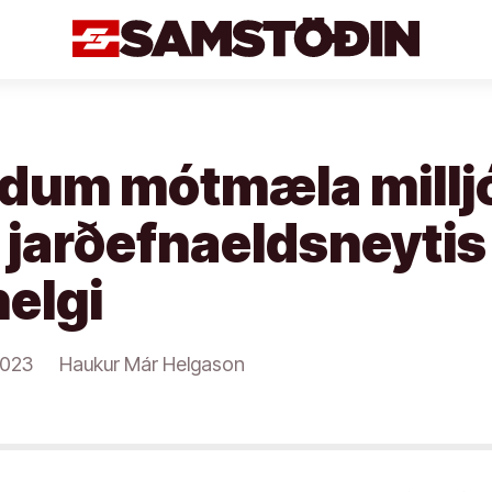
ndum mótmæla millj
 jarðefnaeldsneyti
elgi
2023
Haukur Már Helgason