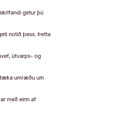
skrifandi getur þú
geti notið þess. Þetta
vef, útvarps- og
 róttæka umræðu um
þar með einn af