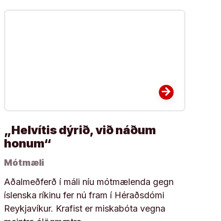
arrow_forward
„Helvítis dýrið, við náðum
honum“
Mótmæli
Aðalmeðferð í máli níu mótmælenda gegn
íslenska ríkinu fer nú fram í Héraðsdómi
Reykjavíkur. Krafist er miskabóta vegna