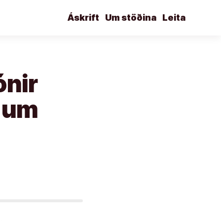
Áskrift
Um stöðina
Leita
ónir
s um