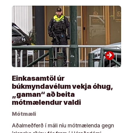
arrow_forward
Einkasamtöl úr
búkmyndavélum vekja óhug,
„gaman“ að beita
mótmælendur valdi
Mótmæli
Aðalmeðferð í máli níu mótmælenda gegn