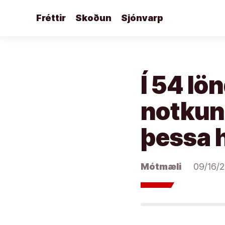
Áfram
Fréttir
Skoðun
Sjónvarp
að
efni
Í 54 lö
notkun
þessa h
Mótmæli
09/16/