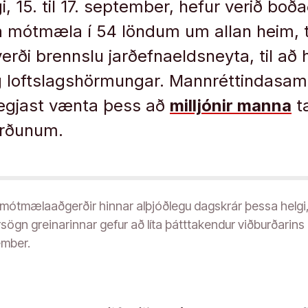
 15. til 17. september, hefur verið boðað
 mótmæla í 54 löndum um allan heim, ti
erði brennslu jarðefnaeldsneyta, til að
g loftslagshörmungar. Mannréttindasa
segjast vænta þess að
milljónir manna
ta
rðunum.
r mótmælaaðgerðir hinnar alþjóðlegu dagskrár þessa helgi
rsögn greinarinnar gefur að líta þátttakendur viðburðarins 
ember.