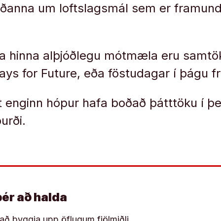
ðanna um loftslagsmál sem er framunda
la hinna alþjóðlegu mótmæla eru samtö
ays for Future, eða föstudagar í þágu f
ist enginn hópur hafa boðað þátttöku í 
urði.
þér að halda
í að byggja upp öflugum fjölmiðli.