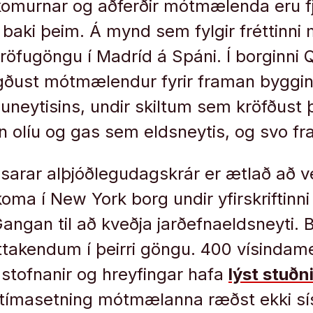
urnar og aðferðir mótmælenda eru fjö
 baki þeim. Á mynd sem fylgir fréttinni 
röfugöngu í Madríd á Spáni. Í borginni
lögðust mótmælendur fyrir framan byggi
uneytisins, undir skiltum sem kröfðust 
un olíu og gas sem eldsneytis, og svo f
arar alþjóðlegudagskrár er ætlað að ve
 í New York borg undir yfirskriftinni
Gangan til að kveðja jarðefnaeldsneyti. 
ttakendum í þeirri göngu. 400 vísinda
stofnanir og hreyfingar hafa
lýst stuðn
 tímasetning mótmælanna ræðst ekki sís