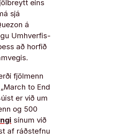
lbreytt eins
má sjá
 Quezon á
ngu Umhverfis-
þess að horfið
ramvegis.
rði fjölmenn
 „March to End
Búist er við um
menn og 500
ingi
sínum við
t af ráðstefnu