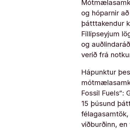
Mótmælasamkom
og hóparnir að
þátttakendur k
Fillipseyjum 
og auðlindaráð
verið frá notk
Hápunktur þess
mótmælasamkoma
Fossil Fuels“: 
15 þúsund þát
félagasamtök, 
viðburðinn, en