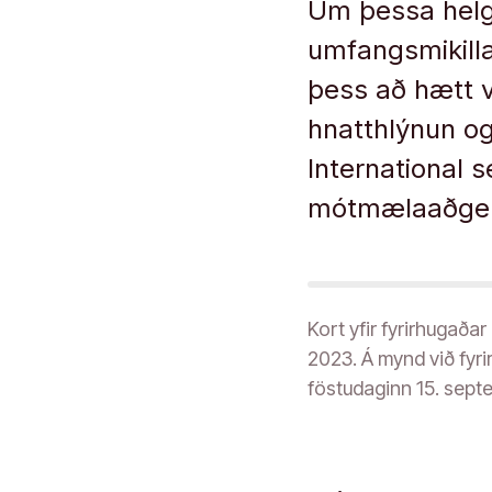
Um þessa helgi,
umfangsmikilla
þess að hætt v
hnatthlýnun o
International 
mótmælaaðge
Kort yfir fyrirhugaða
2023. Á mynd við fyri
föstudaginn 15. sept