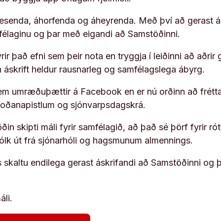
 lesenda, áhorfenda og áheyrenda. Með því að gerast á
ufélaginu og þar með eigandi að Samstöðinni.
ir það efni sem þeir nota en tryggja í leiðinni að aðrir 
rn áskrift heldur rausnarleg og samfélagslega ábyrg.
em umræðuþættir á Facebook en er nú orðinn að frétta
koðanapistlum og sjónvarpsdagskrá.
in skipti máli fyrir samfélagið, að það sé þörf fyrir
fólk út frá sjónarhóli og hagsmunum almennings.
s skaltu endilega gerast áskrifandi að Samstöðinni og 
áli.