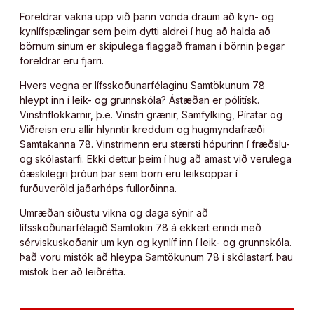
Foreldrar vakna upp við þann vonda draum að kyn- og
kynlífspælingar sem þeim dytti aldrei í hug að halda að
börnum sínum er skipulega flaggað framan í börnin þegar
foreldrar eru fjarri.
Hvers vegna er lífsskoðunarfélaginu Samtökunum 78
hleypt inn í leik- og grunnskóla? Ástæðan er pólitísk.
Vinstriflokkarnir, þ.e. Vinstri grænir, Samfylking, Píratar og
Viðreisn eru allir hlynntir kreddum og hugmyndafræði
Samtakanna 78. Vinstrimenn eru stærsti hópurinn í fræðslu-
og skólastarfi. Ekki dettur þeim í hug að amast við verulega
óæskilegri þróun þar sem börn eru leiksoppar í
furðuveröld jaðarhóps fullorðinna.
Umræðan síðustu vikna og daga sýnir að
lífsskoðunarfélagið Samtökin 78 á ekkert erindi með
sérviskuskoðanir um kyn og kynlíf inn í leik- og grunnskóla.
Það voru mistök að hleypa Samtökunum 78 í skólastarf. Þau
mistök ber að leiðrétta.