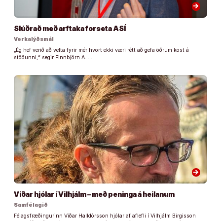
arrow_forward
Slúðrað með arftaka forseta ASÍ
Verkalýðsmál
„Ég hef verið að velta fyrir mér hvort ekki væri rétt að gefa öðrum kost á
stöðunni,“ segir Finnbjörn A. …
arrow_forward
Viðar hjólar í Vilhjálm – með peninga á heilanum
Samfélagið
Félagsfræðingurinn Viðar Halldórsson hjólar af aflefli í Vilhjálm Birgisson