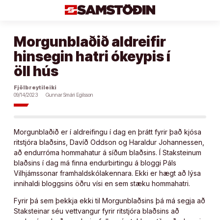
Áfram
að
efni
Morgunblaðið aldreifir
hinsegin hatri ókeypis í
öll hús
Fjölbreytileiki
09/14/2023
Gunnar Smári Egilsson
Morgunblaðið er í aldreifingu í dag en þrátt fyrir það kjósa
ritstjóra blaðsins, Davíð Oddson og Haraldur Johannessen,
að endurróma hommahatur á síðum blaðsins. Í Staksteinum
blaðsins í dag má finna endurbirtingu á bloggi Páls
Vilhjámssonar framhaldskólakennara. Ekki er hægt að lýsa
innihaldi bloggsins öðru vísi en sem stæku hommahatri.
Fyrir þá sem þekkja ekki til Morgunblaðsins þá má segja að
Staksteinar séu vettvangur fyrir ritstjóra blaðsins að