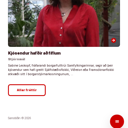
arrow_forward
Kjósendur hafðir að fíflum
Stjórnmál
Sabine Leskopf, fráfarandi borgarfulltrúi Samfylkingarinnar, segir að þeir
kjósendur sem hafi greitt Sjálfstæðisflokki, Viðreisn eða Framsóknarflokki
atkvæði sitt í borgarstjórnarkosningunum, …
Allar fréttir
Samstöðin © 2026
menu