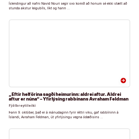
Íslendingur að nafni Navid Nouri segir svo komið að honum sé ekki stætt að
stunda akstur leigubíls, líkt og hann …
arrow_forward
„Eftir helförina sagði heimurinn: aldrei aftur. Aldrei
aftur er núna“ – Yfirlýsing rabbínans Avraham Feldman
Fjölbreytileiki
Þann 9. október, það er á mánudaginn fyrir réttri viku, gaf rabbíninn á
Íslandi, Avraham Feldman, út yfirlýsingu vegna ódæðisins …