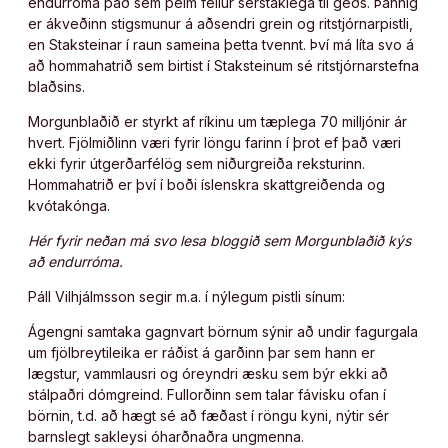
endurróma það sem þeim fellur sérstaklega til geðs. Þannig
er ákveðinn stigsmunur á aðsendri grein og ritstjórnarpistli,
en Staksteinar í raun sameina þetta tvennt. Því má líta svo á
að hommahatrið sem birtist í Staksteinum sé ritstjórnarstefna
blaðsins.
Morgunblaðið er styrkt af ríkinu um tæplega 70 milljónir ár
hvert. Fjölmiðlinn væri fyrir löngu farinn í þrot ef það væri
ekki fyrir útgerðarfélög sem niðurgreiða reksturinn.
Hommahatrið er því í boði íslenskra skattgreiðenda og
kvótakónga.
Hér fyrir neðan má svo lesa bloggið sem Morgunblaðið kýs
að endurróma.
Páll Vilhjálmsson segir m.a. í nýlegum pistli sínum:
Ágengni samtaka gagnvart börnum sýnir að undir fagurgala
um fjölbreytileika er ráðist á garðinn þar sem hann er
lægstur, vammlausri og óreyndri æsku sem býr ekki að
stálpaðri dómgreind. Fullorðinn sem talar fávisku ofan í
börnin, t.d. að hægt sé að fæðast í röngu kyni, nýtir sér
barnslegt sakleysi óharðnaðra ungmenna.