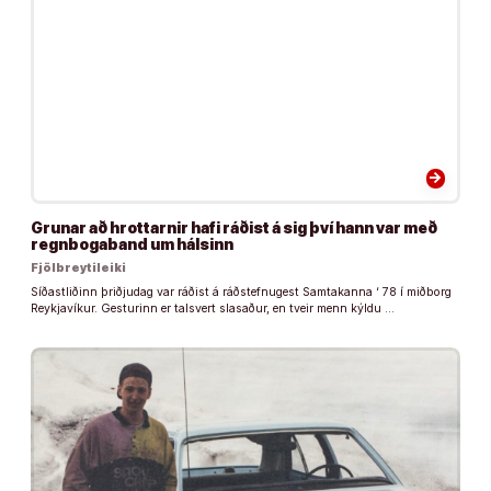
arrow_forward
Grunar að hrottarnir hafi ráðist á sig því hann var með
regnbogaband um hálsinn
Fjölbreytileiki
Síðastliðinn þriðjudag var ráðist á ráðstefnugest Samtakanna ‘ 78 í miðborg
Reykjavíkur. Gesturinn er talsvert slasaður, en tveir menn kýldu …