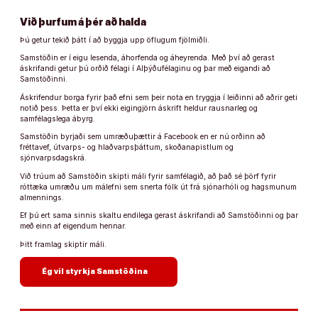
Við þurfum á þér að halda
Þú getur tekið þátt í að byggja upp öflugum fjölmiðli.
Samstöðin er í eigu lesenda, áhorfenda og áheyrenda. Með því að gerast
áskrifandi getur þú orðið félagi í Alþýðufélaginu og þar með eigandi að
Samstöðinni.
Áskrifendur borga fyrir það efni sem þeir nota en tryggja í leiðinni að aðrir geti
notið þess. Þetta er því ekki eigingjörn áskrift heldur rausnarleg og
samfélagslega ábyrg.
Samstöðin byrjaði sem umræðuþættir á Facebook en er nú orðinn að
fréttavef, útvarps- og hlaðvarpsþáttum, skoðanapistlum og
sjónvarpsdagskrá.
Við trúum að Samstöðin skipti máli fyrir samfélagið, að það sé þörf fyrir
róttæka umræðu um málefni sem snerta fólk út frá sjónarhóli og hagsmunum
almennings.
Ef þú ert sama sinnis skaltu endilega gerast áskrifandi að Samstöðinni og þar
með einn af eigendum hennar.
Þitt framlag skiptir máli.
arrow_forward
Ég vil styrkja Samstöðina