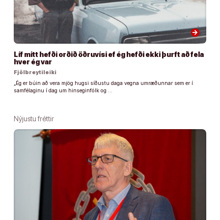
arrow_forward
Líf mitt hefði orðið öðruvísi ef ég hefði ekki þurft að fela
hver ég var
Fjölbreytileiki
„Ég er búin að vera mjög hugsi síðustu daga vegna umræðunnar sem er í
samfélaginu í dag um hinseginfólk og …
Nýjustu fréttir