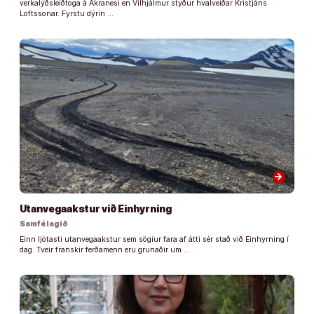
verkalýðsleiðtoga á Akranesi en Vilhjálmur styður hvalveiðar Kristjáns
Loftssonar. Fyrstu dýrin …
arrow_forward
Utanvegaakstur við Einhyrning
Samfélagið
Einn ljótasti utanvegaakstur sem sögiur fara af átti sér stað við Einhyrning í
dag. Tveir franskir ferðamenn eru grunaðir um …