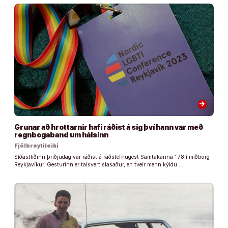
arrow_forward
Grunar að hrottarnir hafi ráðist á sig því hann var með
regnbogaband um hálsinn
Fjölbreytileiki
Síðastliðinn þriðjudag var ráðist á ráðstefnugest Samtakanna ‘ 78 í miðborg
Reykjavíkur. Gesturinn er talsvert slasaður, en tveir menn kýldu …