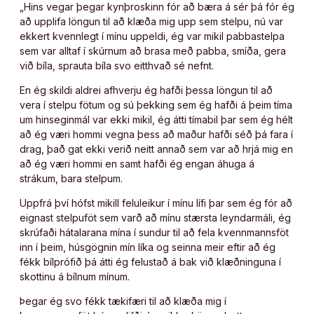
„Hins vegar þegar kynþroskinn fór að bæra á sér þá fór ég
að upplifa löngun til að klæða mig upp sem stelpu, nú var
ekkert kvennlegt í mínu uppeldi, ég var mikil pabbastelpa
sem var alltaf í skúrnum að brasa með pabba, smíða, gera
við bíla, sprauta bíla svo eitthvað sé nefnt.
En ég skildi aldrei afhverju ég hafði þessa löngun til að
vera í stelpu fötum og sú þekking sem ég hafði á þeim tíma
um hinseginmál var ekki mikil, ég átti tímabil þar sem ég hélt
að ég væri hommi vegna þess að maður hafði séð þá fara í
drag, það gat ekki verið neitt annað sem var að hrjá mig en
að ég væri hommi en samt hafði ég engan áhuga á
strákum, bara stelpum.
Uppfrá því hófst mikill feluleikur í mínu lífi þar sem ég fór að
eignast stelpuföt sem varð að mínu stærsta leyndarmáli, ég
skrúfaði hátalarana mína í sundur til að fela kvennmannsföt
inn í þeim, húsgögnin mín líka og seinna meir eftir að ég
fékk bílprófið þá átti ég felustað á bak við klæðninguna í
skottinu á bílnum mínum.
Þegar ég svo fékk tækifæri til að klæða mig í