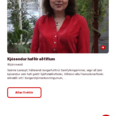
arrow_forward
Kjósendur hafðir að fíflum
Stjórnmál
Sabine Leskopf, fráfarandi borgarfulltrúi Samfylkingarinnar, segir að þeir
kjósendur sem hafi greitt Sjálfstæðisflokki, Viðreisn eða Framsóknarflokki
atkvæði sitt í borgarstjórnarkosningunum, …
Allar fréttir