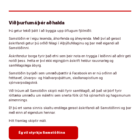
Við þurfum á þér að halda
Þú getur tekið þátt í að byggja upp öflugum fjölmiðli.
Samstöðin er í eigu lesenda, áhorfenda og áheyrenda. Með því að gerast
áskrifandi getur þú orðið félagi í Alþýðufélaginu og þar með eigandi að
Samstöðinni.
Áskrifendur borga fyrir það efni sem þeir nota en tryggja í leiðinni að aðrir geti
notið þess. Þetta er því ekki eigingjörn áskrift heldur rausnarleg og
samfélagslega ábyrg.
Samstöðin byrjaði sem umræðuþættir á Facebook en er nú orðinn að
fréttavef, útvarps- og hlaðvarpsþáttum, skoðanapistlum og
sjónvarpsdagskrá.
Við trúum að Samstöðin skipti máli fyrir samfélagið, að það sé þörf fyrir
róttæka umræðu um málefni sem snerta fólk út frá sjónarhóli og hagsmunum
almennings.
Ef þú ert sama sinnis skaltu endilega gerast áskrifandi að Samstöðinni og þar
með einn af eigendum hennar.
Þitt framlag skiptir máli.
arrow_forward
Ég vil styrkja Samstöðina