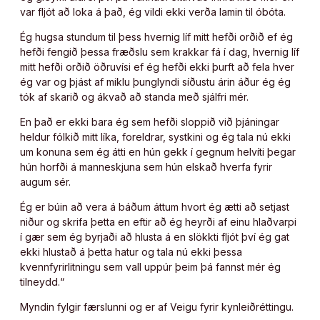
var fljót að loka á það, ég vildi ekki verða lamin til óbóta.
Ég hugsa stundum til þess hvernig líf mitt hefði orðið ef ég
hefði fengið þessa fræðslu sem krakkar fá í dag, hvernig líf
mitt hefði orðið öðruvísi ef ég hefði ekki þurft að fela hver
ég var og þjást af miklu þunglyndi síðustu árin áður ég ég
tók af skarið og ákvað að standa með sjálfri mér.
En það er ekki bara ég sem hefði sloppið við þjáningar
heldur fólkið mitt líka, foreldrar, systkini og ég tala nú ekki
um konuna sem ég átti en hún gekk í gegnum helvíti þegar
hún horfði á manneskjuna sem hún elskað hverfa fyrir
augum sér.
Ég er búin að vera á báðum áttum hvort ég ætti að setjast
niður og skrifa þetta en eftir að ég heyrði af einu hlaðvarpi
í gær sem ég byrjaði að hlusta á en slökkti fljót því ég gat
ekki hlustað á þetta hatur og tala nú ekki þessa
kvennfyrirlitningu sem vall uppúr þeim þá fannst mér ég
tilneydd.“
Myndin fylgir færslunni og er af Veigu fyrir kynleiðréttingu.