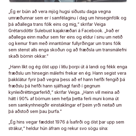
„Ég er búin að vera mjög hugsi síðustu daga vegna
umræðunnar sem er í samfélaginu í dag um hinseginfólk og
þá aðallega trans fólk eins og mig,“ skrifar Veiga
Grétarsdóttir Sulebust kajakræðari á Facebook. „Það er
aðallega einn maður sem fer eins og eldur í sinu um netið
og kemur fram með innantómar fullyrðingar um trans fólk
sem stenst alls enga skoðun og að fræðsla um transmálefni
skaði börnin okkar.“
„Hann líkt og ég ólst upp í litlu þorpi út á landi og fékk enga
fræðslu um hinsegin málefni frekar en ég. Hann segist vera
þakklátur fyrir það vegna þess að ef hann hefði fengið þá
fræðslu þá hefði hann sjálfsagt farið í gegnum
kynleiðréttingarferlið,“ skrifar Veiga. „Hann vill meina að
hátt í 90% af börnum sem hefja þetta ferli muni koma út
sem samkynhneigðir einstaklingar ef þeim yrði neitað um
þá aðstoð sem þau þurfa.“
„Ég hins vegar fæddist 1976 á Ísafirði og ólst þar upp sem
strákur,“ heldur hún áfram og rekur svo sögu sína: