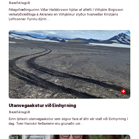
Samfélagið
Félagsfræðingurinn Viðar Halldórsson hjólar af aflefli í Vilhjálm Birgisson
verkalýðsleiðtoga á Akranesi en Vilhjálmur styður hvalveiðar Kristjáns
Loftssonar. Fyrstu dýrin …
arrow_forward
Utanvegaakstur við Einhyrning
Samfélagið
Einn ljótasti utanvegaakstur sem sögiur fara af átti sér stað við Einhyrning í
dag. Tveir franskir ferðamenn eru grunaðir um …