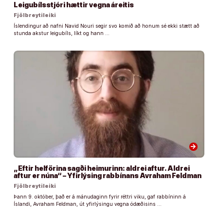
Leigubílsstjóri hættir vegna áreitis
Fjölbreytileiki
Íslendingur að nafni Navid Nouri segir svo komið að honum sé ekki stætt að
stunda akstur leigubíls, líkt og hann …
arrow_forward
„Eftir helförina sagði heimurinn: aldrei aftur. Aldrei
aftur er núna“ – Yfirlýsing rabbínans Avraham Feldman
Fjölbreytileiki
Þann 9. október, það er á mánudaginn fyrir réttri viku, gaf rabbíninn á
Íslandi, Avraham Feldman, út yfirlýsingu vegna ódæðisins …