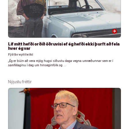
arrow_forward
Líf mitt hefði orðið öðruvísi ef ég hefði ekki þurft að fela
hver ég var
Fjölbreytileiki
„Ég er búin að vera mjög hugsi síðustu daga vegna umræðunnar sem er í
samfélaginu í dag um hinseginfólk og …
Nýjustu fréttir