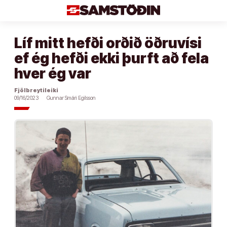
Áfram
að
efni
Líf mitt hefði orðið öðruvísi
ef ég hefði ekki þurft að fela
hver ég var
Fjölbreytileiki
09/16/2023
Gunnar Smári Egilsson