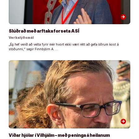
arrow_forward
Slúðrað með arftaka forseta ASÍ
Verkalýðsmál
„Ég hef verið að velta fyrir mér hvort ekki væri rétt að gefa öðrum kost á
stöðunni,“ segir Finnbjörn A. …
arrow_forward
Viðar hjólar í Vilhjálm – með peninga á heilanum