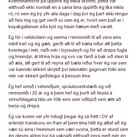
kvennmannsföt þá upplifði ég mikla skömm, þetta var
eitthvað ekki normalt en á sama tíma upplifði ég líka mikla
ró, ró sem ég bý yfir alla daga í dag því ég þarf ekki lengur
að fela mig og get verið sú sem ég er, hvort sem það er í
kayakgallanum eða kjól og háum hælum með varalit.
Ég fór í vélskólann og seinna í rennismíði til að vera eins
mikill karl og ég gæti, gerði allt til að bæla niður allt þetta
kvenlega í mér, náði mér í byssuleyfi og fór að drepa fugla
og hreindýr, át lifrina hráa og svo var farið á bak við stein til
að æla, allt gert til að reyna að bæla niður hver ég var sem
var kannski ekkert skrýtið því talsmáttin gagnvart fólki eins
mér var ekkert geðslegur á þessum tíma.
Ég hef unnið í vélsmiðjum, sprautuverkstæði og við
rennismíði í 20 ár og á þeim hef ég þurft að hlusta á
vinnufélagana tala um fólk eins sem viðbjóð sem ætti að
berja og drepa.
Ég var komin vel yfir tvítugt þegar ég sá frétt í DV af
erlendri transkonu en fram af þeim tíma hélt ég alltaf að ég
væri sú eina í heiminum sem væri svona, þetta er stund sem
ég gleymi aldrei því þá vaknaði eitthvað innra með mér en