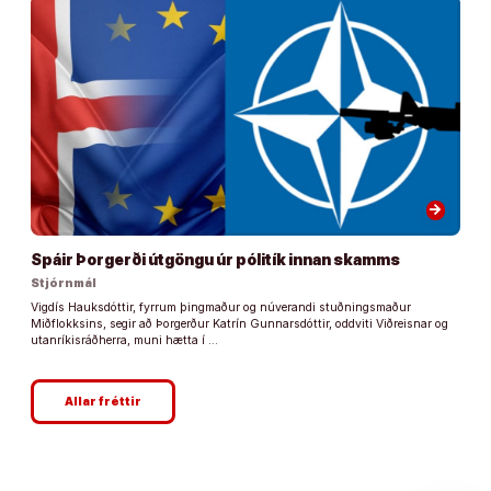
arrow_forward
Spáir Þorgerði útgöngu úr pólitík innan skamms
Stjórnmál
Vigdís Hauksdóttir, fyrrum þingmaður og núverandi stuðningsmaður
Miðflokksins, segir að Þorgerður Katrín Gunnarsdóttir, oddviti Viðreisnar og
utanríkisráðherra, muni hætta í …
Allar fréttir