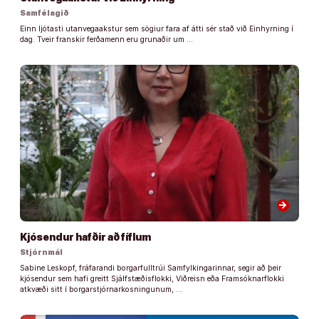
Samfélagið
Einn ljótasti utanvegaakstur sem sögiur fara af átti sér stað við Einhyrning í
dag. Tveir franskir ferðamenn eru grunaðir um …
arrow_forward
Kjósendur hafðir að fíflum
Stjórnmál
Sabine Leskopf, fráfarandi borgarfulltrúi Samfylkingarinnar, segir að þeir
kjósendur sem hafi greitt Sjálfstæðisflokki, Viðreisn eða Framsóknarflokki
atkvæði sitt í borgarstjórnarkosningunum, …