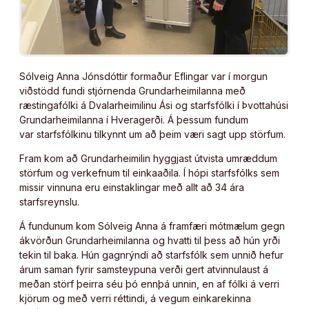
Sólveig Anna Jónsdóttir formaður Eflingar var í morgun
viðstödd fundi stjórnenda Grundarheimilanna með
ræstingafólki á Dvalarheimilinu Ási og starfsfólki í Þvottahúsi
Grundarheimilanna í Hveragerði. Á þessum fundum
var starfsfólkinu tilkynnt um að þeim væri sagt upp störfum.
Fram kom að Grundarheimilin hyggjast útvista umræddum
störfum og verkefnum til einkaaðila. Í hópi starfsfólks sem
missir vinnuna eru einstaklingar með allt að 34 ára
starfsreynslu.
Á fundunum kom Sólveig Anna á framfæri mótmælum gegn
ákvörðun Grundarheimilanna og hvatti til þess að hún yrði
tekin til baka. Hún gagnrýndi að starfsfólk sem unnið hefur
árum saman fyrir samsteypuna verði gert atvinnulaust á
meðan störf þeirra séu þó ennþá unnin, en af fólki á verri
kjörum og með verri réttindi, á vegum einkarekinna