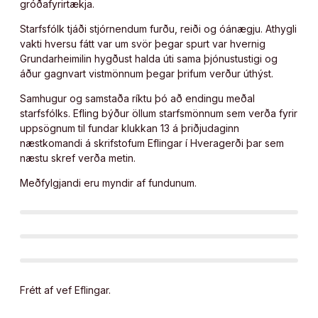
gróðafyrirtækja.
Starfsfólk tjáði stjórnendum furðu, reiði og óánægju. Athygli
vakti hversu fátt var um svör þegar spurt var hvernig
Grundarheimilin hygðust halda úti sama þjónustustigi og
áður gagnvart vistmönnum þegar þrifum verður úthýst.
Samhugur og samstaða ríktu þó að endingu meðal
starfsfólks. Efling býður öllum starfsmönnum sem verða fyrir
uppsögnum til fundar klukkan 13 á þriðjudaginn
næstkomandi á skrifstofum Eflingar í Hveragerði þar sem
næstu skref verða metin.
Meðfylgjandi eru myndir af fundunum.
Frétt af vef Eflingar.