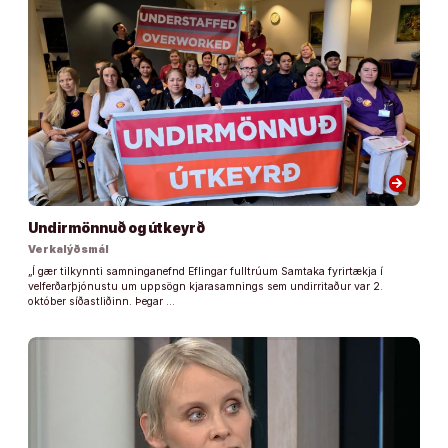
arrow_forward
Undirmönnuð og útkeyrð
Verkalýðsmál
„Í gær tilkynnti samninganefnd Eflingar fulltrúum Samtaka fyrirtækja í
velferðarþjónustu um uppsögn kjarasamnings sem undirritaður var 2.
október síðastliðinn. Þegar …