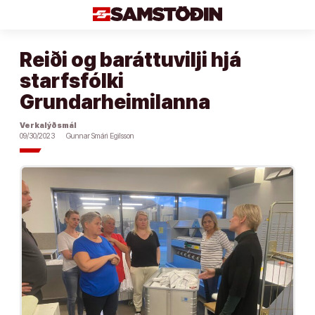
Áfram
að
efni
Reiði og baráttuvilji hjá
starfsfólki
Grundarheimilanna
Verkalýðsmál
09/30/2023
Gunnar Smári Egilsson