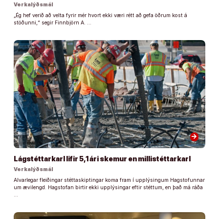
Verkalýðsmál
„Ég hef verið að velta fyrir mér hvort ekki væri rétt að gefa öðrum kost á
stöðunni,“ segir Finnbjörn A. …
arrow_forward
Lágstéttarkarl lifir 5,1 ári skemur en millistéttarkarl
Verkalýðsmál
Alvarlegar fleiðingar stéttaskiptingar koma fram í upplýsingum Hagstofunnar
um ævilengd. Hagstofan birtir ekki upplýsingar eftir stéttum, en það má ráða
…