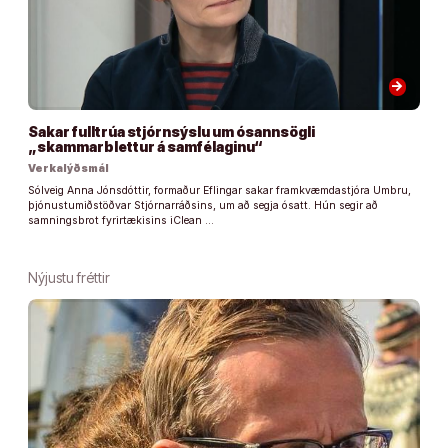
arrow_forward
Sakar fulltrúa stjórnsýslu um ósannsögli
„skammarblettur á samfélaginu“
Verkalýðsmál
Sólveig Anna Jónsdóttir, formaður Eflingar sakar framkvæmdastjóra Umbru,
þjónustumiðstöðvar Stjórnarráðsins, um að segja ósatt. Hún segir að
samningsbrot fyrirtækisins iClean …
Nýjustu fréttir