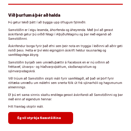
Við þurfum á þér að halda
Þú getur tekið þátt í að byggja upp öflugum fjölmiðli.
Samstöðin er í eigu lesenda, áhorfenda og áheyrenda. Með því að gerast
áskrifandi getur þú orðið félagi í Alþýðufélaginu og þar með eigandi að
Samstöðinni.
Áskrifendur borga fyrir það efni sem þeir nota en tryggja í leiðinni að aðrir geti
notið þess. Þetta er því ekki eigingjörn áskrift heldur rausnarleg og
samfélagslega ábyrg.
Samstöðin byrjaði sem umræðuþættir á Facebook en er nú orðinn að
fréttavef, útvarps- og hlaðvarpsþáttum, skoðanapistlum og
sjónvarpsdagskrá.
Við trúum að Samstöðin skipti máli fyrir samfélagið, að það sé þörf fyrir
róttæka umræðu um málefni sem snerta fólk út frá sjónarhóli og hagsmunum
almennings.
Ef þú ert sama sinnis skaltu endilega gerast áskrifandi að Samstöðinni og þar
með einn af eigendum hennar.
Þitt framlag skiptir máli.
arrow_forward
Ég vil styrkja Samstöðina