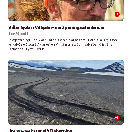
arrow_forward
Viðar hjólar í Vilhjálm – með peninga á heilanum
Samfélagið
Félagsfræðingurinn Viðar Halldórsson hjólar af aflefli í Vilhjálm Birgisson
verkalýðsleiðtoga á Akranesi en Vilhjálmur styður hvalveiðar Kristjáns
Loftssonar. Fyrstu dýrin …
arrow_forward
Utanvegaakstur við Einhyrning