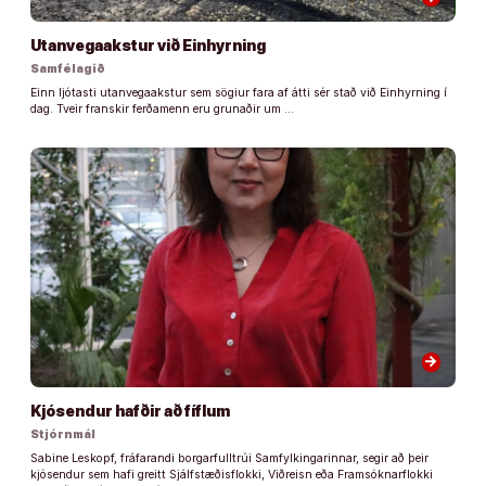
Utanvegaakstur við Einhyrning
Samfélagið
Einn ljótasti utanvegaakstur sem sögiur fara af átti sér stað við Einhyrning í
dag. Tveir franskir ferðamenn eru grunaðir um …
arrow_forward
Kjósendur hafðir að fíflum
Stjórnmál
Sabine Leskopf, fráfarandi borgarfulltrúi Samfylkingarinnar, segir að þeir
kjósendur sem hafi greitt Sjálfstæðisflokki, Viðreisn eða Framsóknarflokki