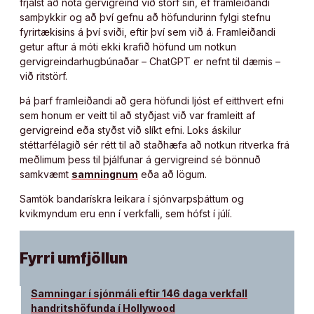
frjálst að nota gervigreind við störf sín, ef framleiðandi
samþykkir og að því gefnu að höfundurinn fylgi stefnu
fyrirtækisins á því sviði, eftir því sem við á. Framleiðandi
getur aftur á móti ekki krafið höfund um notkun
gervigreindarhugbúnaðar – ChatGPT er nefnt til dæmis –
við ritstörf.
Þá þarf framleiðandi að gera höfundi ljóst ef eitthvert efni
sem honum er veitt til að styðjast við var framleitt af
gervigreind eða styðst við slíkt efni. Loks áskilur
stéttarfélagið sér rétt til að staðhæfa að notkun ritverka frá
meðlimum þess til þjálfunar á gervigreind sé bönnuð
samkvæmt
samningnum
eða að lögum.
Samtök bandarískra leikara í sjónvarpsþáttum og
kvikmyndum eru enn í verkfalli, sem hófst í júlí.
Fyrri umfjöllun
Samningar í sjónmáli eftir 146 daga verkfall
handritshöfunda í Hollywood