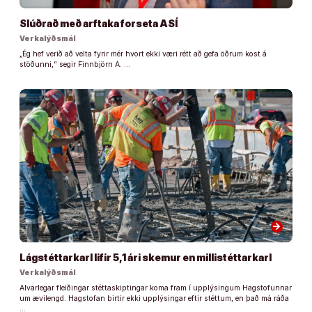
Slúðrað með arftaka forseta ASÍ
Verkalýðsmál
„Ég hef verið að velta fyrir mér hvort ekki væri rétt að gefa öðrum kost á
stöðunni,“ segir Finnbjörn A. …
arrow_forward
Lágstéttarkarl lifir 5,1 ári skemur en millistéttarkarl
Verkalýðsmál
Alvarlegar fleiðingar stéttaskiptingar koma fram í upplýsingum Hagstofunnar
um ævilengd. Hagstofan birtir ekki upplýsingar eftir stéttum, en það má ráða
…