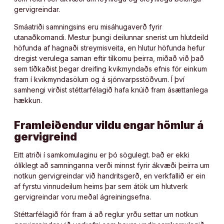
gervigreindar.
Smáatriði samningsins eru misáhugaverð fyrir
utanaðkomandi. Mestur þungi deilunnar snerist um hlutdeild
höfunda af hagnaði streymisveita, en hlutur höfunda hefur
dregist verulega saman eftir tilkomu þeirra, miðað við það
sem tíðkaðist þegar dreifing kvikmyndaðs efnis fór einkum
fram í kvikmyndasölum og á sjónvarpsstöðvum. Í því
samhengi virðist stéttarfélagið hafa knúið fram ásættanlega
hækkun.
Framleiðendur vildu engar hömlur á
gervigreind
Eitt atriði í samkomulaginu er þó sögulegt. Það er ekki
ólíklegt að samninganna verði minnst fyrir ákvæði þeirra um
notkun gervigreindar við handritsgerð, en verkfallið er ein
af fyrstu vinnudeilum heims þar sem átök um hlutverk
gervigreindar voru meðal ágreiningsefna.
Stéttarfélagið fór fram á að reglur yrðu settar um notkun