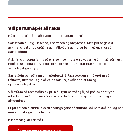
Við þurfum á þér að halda
Þú getur tekið þátt í að byggja upp öflugum fjölmiðli.
Samstöðin er í eigu lesenda, áhorfenda og áheyrenda. Með því að gerast
áskrifandi getur þú orðið félagi í Alþýðufélaginu og þar með eigandi að
Samstöðinni.
Áskrifendur borga fyrir það efni sem þeir nota en tryggja í leiðinni að aðrir geti
notið þess. Þetta er því ekki eigingjörn áskrift heldur rausnarleg og
samfélagslega ábyrg.
Samstöðin byrjaði sem umræðuþættir á Facebook en er nú orðinn að
fréttavef, útvarps- og hlaðvarpsþáttum, skoðanapistlum og
sjónvarpsdagskrá.
Við trúum að Samstöðin skipti máli fyrir samfélagið, að það sé þörf fyrir
róttæka umræðu um málefni sem snerta fólk út frá sjónarhóli og hagsmunum
almennings.
Ef þú ert sama sinnis skaltu endilega gerast áskrifandi að Samstöðinni og þar
með einn af eigendum hennar.
Þitt framlag skiptir máli.
arrow_forward