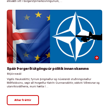
atkvæði sitt í borgarstjórnarkosningunum, …
arrow_forward
Spáir Þorgerði útgöngu úr pólitík innan skamms
Stjórnmál
Vigdís Hauksdóttir, fyrrum þingmaður og núverandi stuðningsmaður
Miðflokksins, segir að Þorgerður Katrín Gunnarsdóttir, oddviti Viðreisnar og
utanríkisráðherra, muni hætta í …
Allar fréttir