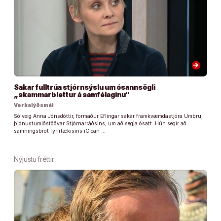
arrow_forward
Sakar fulltrúa stjórnsýslu um ósannsögli
„skammarblettur á samfélaginu“
Verkalýðsmál
Sólveig Anna Jónsdóttir, formaður Eflingar sakar framkvæmdastjóra Umbru,
þjónustumiðstöðvar Stjórnarráðsins, um að segja ósatt. Hún segir að
samningsbrot fyrirtækisins iClean …
Nýjustu fréttir