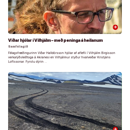
arrow_forward
Viðar hjólar í Vilhjálm – með peninga á heilanum
Samfélagið
Félagsfræðingurinn Viðar Halldórsson hjólar af aflefli í Vilhjálm Birgisson
verkalýðsleiðtoga á Akranesi en Vilhjálmur styður hvalveiðar Kristjáns
Loftssonar. Fyrstu dýrin …
arrow_forward