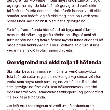
gervigreindar við verkefni sem heyra undir samkomulagið,
og reglurnar myndu fela í sér að gervigreind verði ekki
falið að skrifa eða endurrita efni, afurðir hennar verði ekki
notaðar sem hráefni og að ekki megi nota þau verk sem
heyra undir samninginn til þjálfunar á gervigreind.
Fulltrúar framleiðenda höfnuðu til að byrja með öllum
þessum skilmálum, og gerðu aðeins þá tillögu á móti að
fulltrúar höfunda og framleiðenda myndu funda árlega til að
ræða þróun tækninnar sín á milli. Stéttarfélagið virðist hins
vegar hafa haldið kröfum sínum til streitu.
Gervigreind má ekki telja til höfunda
Skilmálar þess samnings sem nú hefur verið samþykktur
fela í sér að settar reglur um notkun gervigreindar við ritun
verka sem heyra undir samninginn. Þá má ekki líta á efni
sem gervigreind framleiðir sem bókmenntaverk, hráefni
eða umsamið verk, samkvæmt samningnum, og gervigreind
má ekki telja til höfunda.
Um leið eru í samningnum ákvæði um að höfundum sé