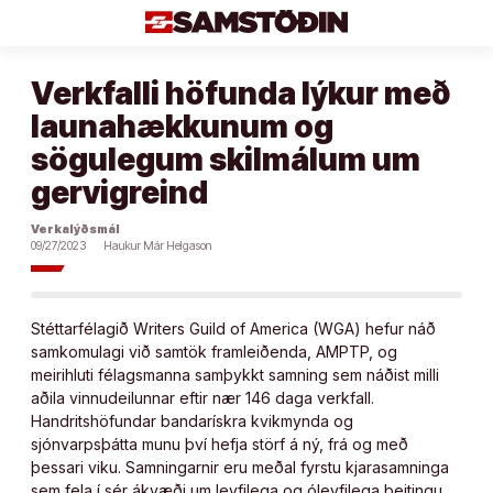
Áfram
að
efni
Verkfalli höfunda lýkur með
launahækkunum og
sögulegum skilmálum um
gervigreind
Verkalýðsmál
09/27/2023
Haukur Már Helgason
Stéttarfélagið Writers Guild of America (WGA) hefur náð
samkomulagi við samtök framleiðenda, AMPTP, og
meirihluti félagsmanna samþykkt samning sem náðist milli
aðila vinnudeilunnar eftir nær 146 daga verkfall.
Handritshöfundar bandarískra kvikmynda og
sjónvarpsþátta munu því hefja störf á ný, frá og með
þessari viku. Samningarnir eru meðal fyrstu kjarasamninga
sem fela í sér ákvæði um leyfilega og óleyfilega beitingu