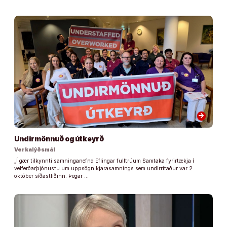
arrow_forward
Undirmönnuð og útkeyrð
Verkalýðsmál
„Í gær tilkynnti samninganefnd Eflingar fulltrúum Samtaka fyrirtækja í
velferðarþjónustu um uppsögn kjarasamnings sem undirritaður var 2.
október síðastliðinn. Þegar …