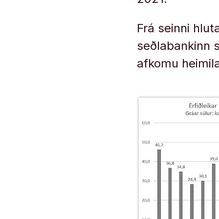
Frá seinni hlu
seðlabankinn s
afkomu heimil