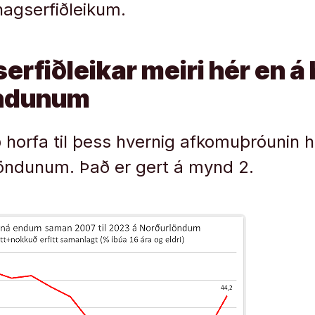
hagserfiðleikum.
serfiðleikar meiri hér en 
öndunum
 horfa til þess hvernig afkomuþróunin h
öndunum. Það er gert á mynd 2.