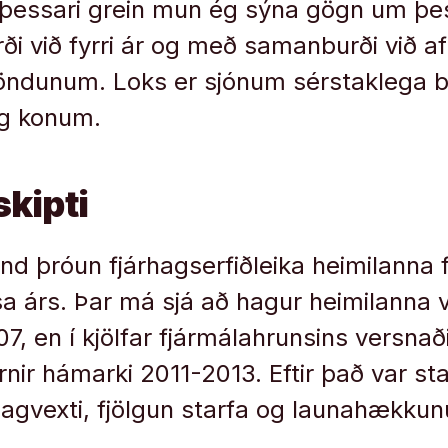
 þessari grein mun ég sýna gögn um þe
i við fyrri ár og með samanburði við 
öndunum. Loks er sjónum sérstaklega b
og konum.
skipti
nd þróun fjárhagserfiðleika heimilanna f
ssa árs. Þar má sjá að hagur heimilanna 
07, en í kjölfar fjármálahrunsins versnað
arnir hámarki 2011-2013. Eftir það var s
vexti, fjölgun starfa og launahækkunu