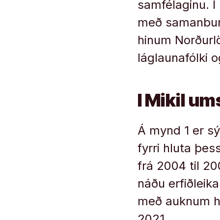
samfélaginu. Í
með samanburð
hinum Norðurl
láglaunafólki 
I Mikil um
Á mynd 1 er sý
fyrri hluta þe
frá 2004 til 20
náðu erfiðleik
með auknum hag
2021.