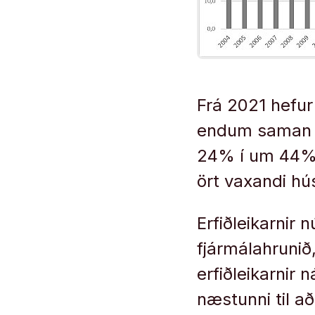
Frá 2021 hefur 
endum saman í
24% í um 44%. 
ört vaxandi hú
Erfiðleikarnir 
fjármálahrunið,
erfiðleikarnir
næstunni til a