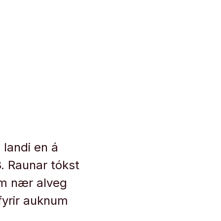
 landi en á
. Raunar tókst
um nær alveg
fyrir auknum