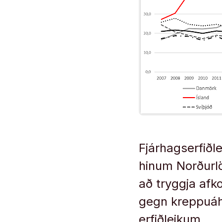
Fjárhagserfiðle
hinum Norðurlö
að tryggja af
gegn kreppuáhr
erfiðleikum.