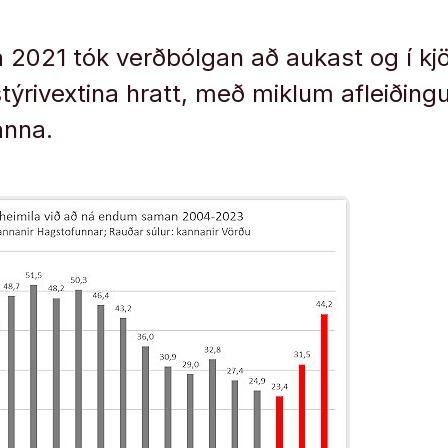
ta 2021 tók verðbólgan að aukast og í kj
týrivextina hratt, með miklum afleiðingu
anna.