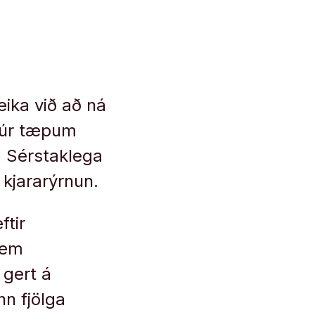
eika við að ná
, úr tæpum
. Sérstaklega
 kjararýrnun.
ftir
sem
 gert á
nn fjölga