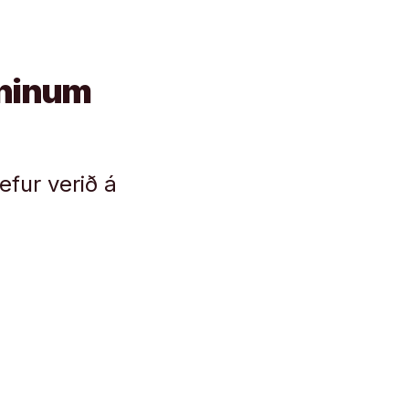
á hinum
efur verið á