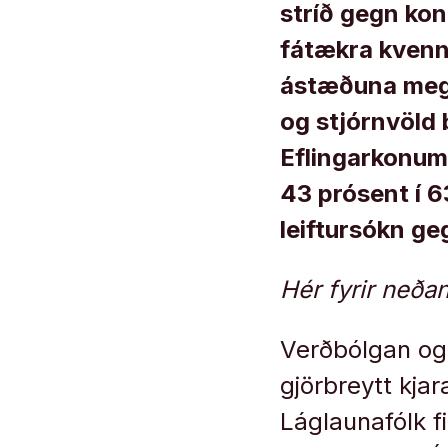
stríð gegn ko
fátækra kvenn
ástæðuna megi
og stjórnvöld 
Eflingarkonum
43 prósent í 6
leiftursókn ge
Hér fyrir neðan
Verðbólgan og
gjörbreytt kja
Láglaunafólk fi