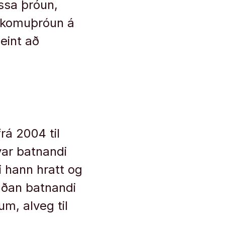
ssa þróun,
afkomuþróun á
eint að
rá 2004 til
var batnandi
i hann hratt og
taðan batnandi
m, alveg til