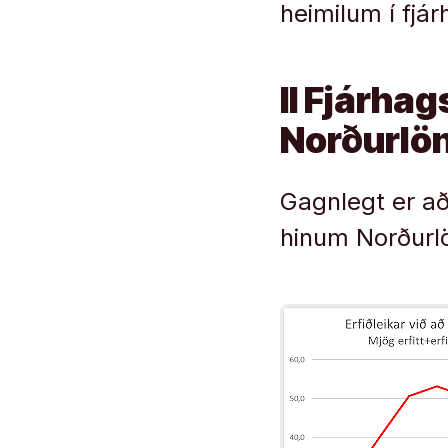
heimilum í fjár
II Fjárhag
Norðurl
Gagnlegt er að
hinum Norðurl