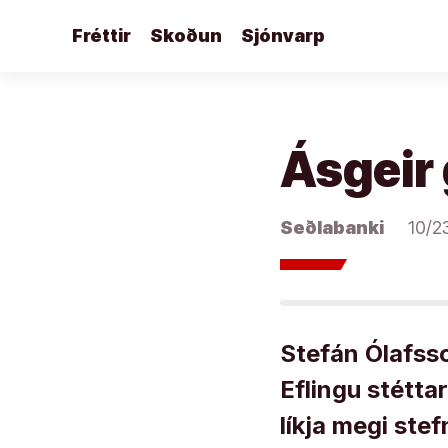
Áfram
Fréttir
Skoðun
Sjónvarp
að
efni
Ásgeir 
Seðlabanki
10/2
Stefán Ólafsso
Eflingu stéttar
líkja megi ste