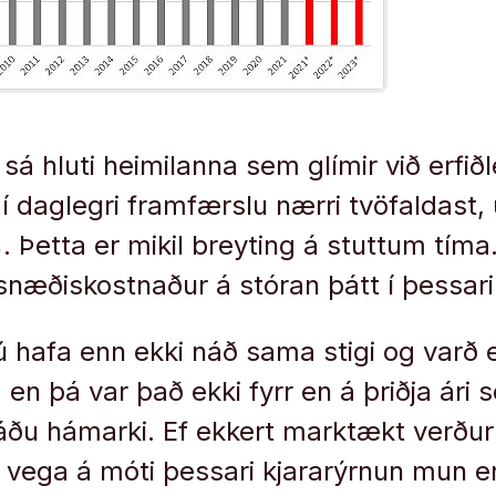
sá hluti heimilanna sem glímir við erfiðl
 daglegri framfærslu nærri tvöfaldast
Þetta er mikil breyting á stuttum tíma
snæðiskostnaður á stóran þátt í þessari
nú hafa enn ekki náð sama stigi og varð e
 en þá var það ekki fyrr en á þriðja ári 
 náðu hámarki. Ef ekkert marktækt verður
ð vega á móti þessari kjararýrnun mun e