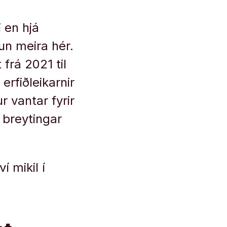
 en hjá
un meira hér.
frá 2021 til
erfiðleikarnir
ur vantar fyrir
r breytingar
í mikil í