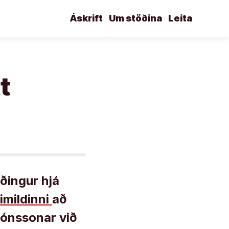
Áskrift
Um stöðina
Leita
t
ðingur hjá
imildinni
að
Jónssonar við