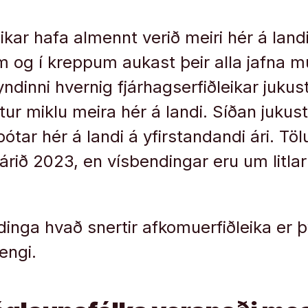
ikar hafa almennt verið meiri hér á landi
og í kreppum aukast þeir alla jafna m
dinni hvernig fjárhagserfiðleikar jukust 
ur miklu meira hér á landi. Síðan jukust 
bótar hér á landi á yfirstandandi ári. Töl
r árið 2023, en vísbendingar eru um litla
inga hvað snertir afkomuerfiðleika er þv
engi.