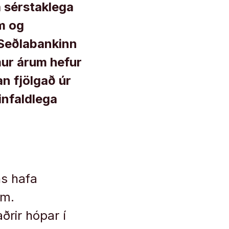
 sérstaklega
m og
 Seðlabankinn
imur árum hefur
n fjölgað úr
infaldlega
ns hafa
um.
ðrir hópar í