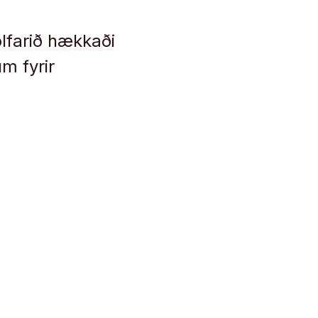
ölfarið hækkaði
m fyrir