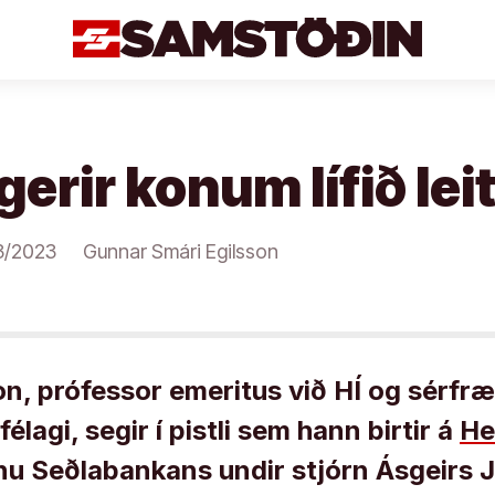
gerir konum lífið leit
3/2023
Gunnar Smári Egilsson
n, prófessor emeritus við HÍ og sérfræ
félagi, segir í pistli sem hann birtir á
He
fnu Seðlabankans undir stjórn Ásgeirs 