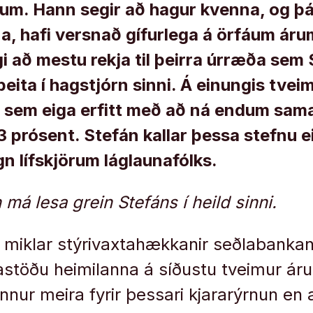
num. Hann segir að hagur kvenna, og þá
a, hafi versnað gífurlega á örfáum áru
 að mestu rekja til þeirra úrræða sem
beita í hagstjórn sinni. Á einungis tve
 sem eiga erfitt með að ná endum sama
3 prósent. Stefán kallar þessa stefnu e
gn lífskjörum láglaunafólks.
 má lesa grein Stefáns í heild sinni.
 miklar stýrivaxtahækkanir seðlabanka
rastöðu heimilanna á síðustu tveimur ár
nnur meira fyrir þessari kjararýrnun en a