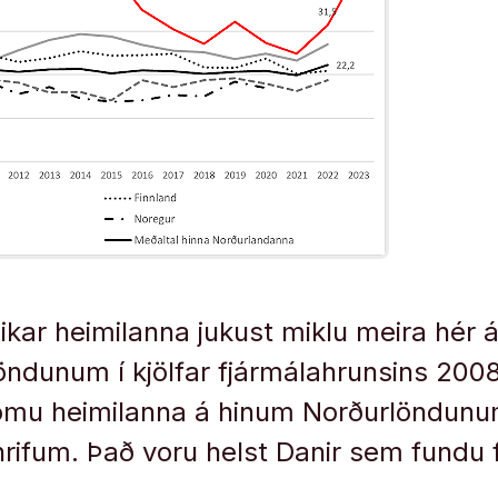
ikar heimilanna jukust miklu meira hér á
ndunum í kjölfar fjármálahrunsins 2008
komu heimilanna á hinum Norðurlöndun
ifum. Það voru helst Danir sem fundu 