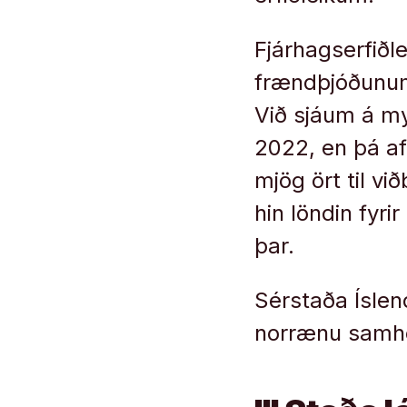
Fjárhagserfiðle
frændþjóðunum 
Við sjáum á myn
2022, en þá aft
mjög ört til við
hin löndin fyri
þar.
Sérstaða Íslend
norrænu samh