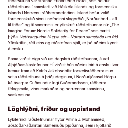
friðarsúluna var stofnað Friðarsetrið Höfði, sem heldur
ráðstefnuna í samstarfi við Háskóla Íslands og formennsku
Íslands í Norrænu ráðherranefndinni. Ísland hefur valið
formennskutíð sinni í nefndinni slagorðið „Norðurlönd – afl
til friðar“ og til samræmis er yfirskrift ráðstefnunnar nú: „The
Imagine Forum: Nordic Solidarity for Peace“ sem mætti
þýða:
Vettvangurinn Hugsa sér – Norræn samstaða um frið
.
Yfirskriftin, rétt eins og ráðstefnan sjálf, er þó aðeins kynnt
á ensku.
Sama virðist eiga við um dagskrá ráðstefnunnar, á vef
Alþjóðamálastofnunar HÍ virðist hún aðeins birt á ensku. Þar
kemur fram að Katrín Jakobsdóttir forsætisráðherra mun
setja ráðstefnuna á þriðjudeginum, í Norðurljósasal Hörpu.
Þá ávarpar Guðmundur Ingi Guðbrandsson, ráðherra
félagsmála, vinnumarkaðar og norrænnar samvinnu,
samkomuna.
Löghlýðni, friður og uppistand
Lykilerindi ráðstefnunnar flytur Amina J. Mohammed,
aðstoðar-aðalirtari Sameinuðu þjóðanna, sem í kjölfarið