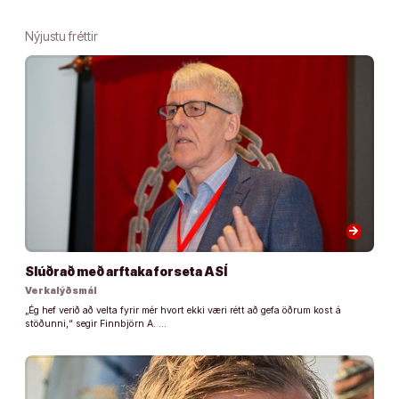
Nýjustu fréttir
arrow_forward
Slúðrað með arftaka forseta ASÍ
Verkalýðsmál
„Ég hef verið að velta fyrir mér hvort ekki væri rétt að gefa öðrum kost á
stöðunni,“ segir Finnbjörn A. …