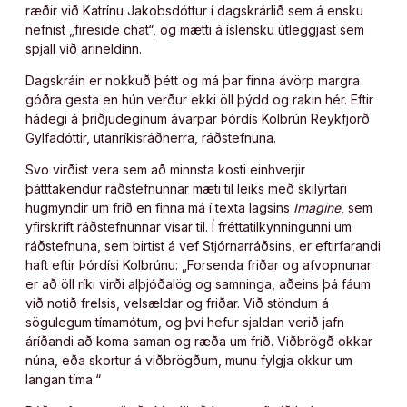
ræðir við Katrínu Jakobsdóttur í dagskrárlið sem á ensku
nefnist „fireside chat“, og mætti á íslensku útleggjast sem
spjall við arineldinn.
Dagskráin er nokkuð þétt og má þar finna ávörp margra
góðra gesta en hún verður ekki öll þýdd og rakin hér. Eftir
hádegi á þriðjudeginum ávarpar Þórdís Kolbrún Reykfjörð
Gylfadóttir, utanríkisráðherra, ráðstefnuna.
Svo virðist vera sem að minnsta kosti einhverjir
þátttakendur ráðstefnunnar mæti til leiks með skilyrtari
hugmyndir um frið en finna má í texta lagsins
Imagine
, sem
yfirskrift ráðstefnunnar vísar til. Í fréttatilkynningunni um
ráðstefnuna, sem birtist á vef Stjórnarráðsins, er eftirfarandi
haft eftir Þórdísi Kolbrúnu: „Forsenda friðar og afvopnunar
er að öll ríki virði alþjóðalög og samninga, aðeins þá fáum
við notið frelsis, velsældar og friðar. Við stöndum á
sögulegum tímamótum, og því hefur sjaldan verið jafn
áríðandi að koma saman og ræða um frið. Viðbrögð okkar
núna, eða skortur á viðbrögðum, munu fylgja okkur um
langan tíma.“