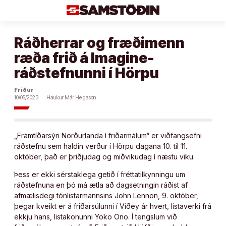
Áfram
að
efni
Ráðherrar og fræðimenn
ræða frið á Imagine-
ráðstefnunni í Hörpu
Friður
10/05/2023
Haukur Már Helgason
„Framtíðarsýn Norðurlanda í friðarmálum“ er viðfangsefni
ráðstefnu sem haldin verður í Hörpu dagana 10. til 11.
október, það er þriðjudag og miðvikudag í næstu viku.
Þess er ekki sérstaklega getið í fréttatilkynningu um
ráðstefnuna en þó má ætla að dagsetningin ráðist af
afmælisdegi tónlistarmannsins John Lennon, 9. október,
þegar kveikt er á friðarsúlunni í Viðey ár hvert, listaverki frá
ekkju hans, listakonunni Yoko Ono. Í tengslum við