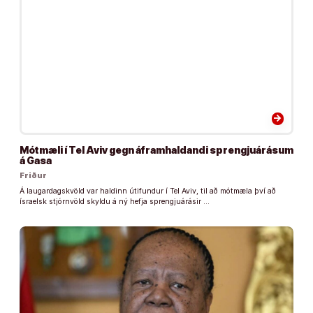
arrow_forward
Mótmæli í Tel Aviv gegn áframhaldandi sprengjuárásum
á Gasa
Friður
Á laugardagskvöld var haldinn útifundur í Tel Aviv, til að mótmæla því að
ísraelsk stjórnvöld skyldu á ný hefja sprengjuárásir …