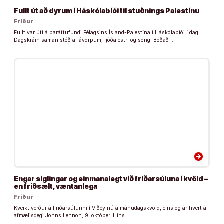
Fullt út að dyrum í Háskólabíói til stuðnings Palestínu
Friður
Fullt var úti á baráttufundi Félagsins Ísland-Palestína í Háskólabíói í dag.
Dagskráin saman stóð af ávörpum, ljóðalestri og söng. Boðað …
arrow_forward
Engar siglingar og einmanalegt við friðarsúluna í kvöld –
en friðsælt, væntanlega
Friður
Kveikt verður á Friðarsúlunni í Viðey nú á mánudagskvöld, eins og ár hvert á
afmælisdegi Johns Lennon, 9. október. Hins …