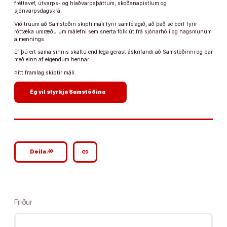
fréttavef, útvarps- og hlaðvarpsþáttum, skoðanapistlum og
sjónvarpsdagskrá.
Við trúum að Samstöðin skipti máli fyrir samfélagið, að það sé þörf fyrir
róttæka umræðu um málefni sem snerta fólk út frá sjónarhóli og hagsmunum
almennings.
Ef þú ert sama sinnis skaltu endilega gerast áskrifandi að Samstöðinni og þar
með einn af eigendum hennar.
Þitt framlag skiptir máli.
arrow_forward
Ég vil styrkja Samstöðina
google_plus_reshare
link
Deila
Friður