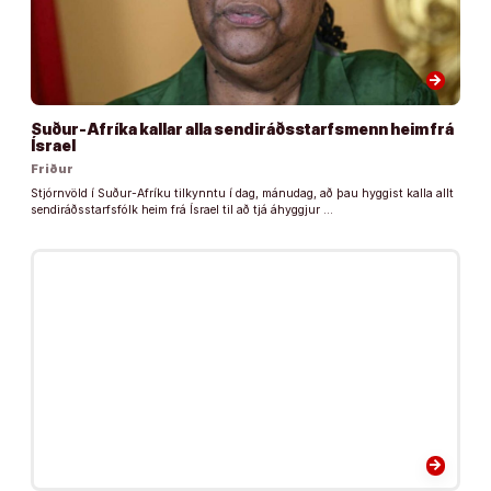
arrow_forward
Suður-Afríka kallar alla sendiráðsstarfsmenn heim frá
Ísrael
Friður
Stjórnvöld í Suður-Afríku tilkynntu í dag, mánudag, að þau hyggist kalla allt
sendiráðsstarfsfólk heim frá Ísrael til að tjá áhyggjur …
arrow_forward