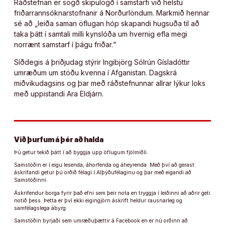
Ráðstefnan er sögð skipulögð í samstarfi við helstu
friðarrannsóknarstofnanir á Norðurlöndum. Markmið hennar
sé að „leiða saman öflugan hóp skapandi hugsuða til að
taka þátt í samtali milli kynslóða um hvernig efla megi
norrænt samstarf í þágu friðar.“
Síðdegis á þriðjudag stýrir Ingibjörg Sólrún Gísladóttir
umræðum um stöðu kvenna í Afganistan. Dagskrá
miðvikudagsins og þar með ráðstefnunnar allrar lýkur loks
með uppistandi Ara Eldjárn.
Við þurfum á þér að halda
Þú getur tekið þátt í að byggja upp öflugum fjölmiðli.
Samstöðin er í eigu lesenda, áhorfenda og áheyrenda. Með því að gerast
áskrifandi getur þú orðið félagi í Alþýðufélaginu og þar með eigandi að
Samstöðinni.
Áskrifendur borga fyrir það efni sem þeir nota en tryggja í leiðinni að aðrir geti
notið þess. Þetta er því ekki eigingjörn áskrift heldur rausnarleg og
samfélagslega ábyrg.
Samstöðin byrjaði sem umræðuþættir á Facebook en er nú orðinn að