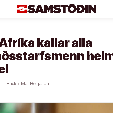
fríka kallar alla
áðsstarfsmenn hei
el
3
Haukur Már Helgason