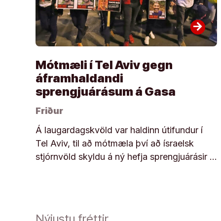
arrow_forward
Mótmæli í Tel Aviv gegn
áframhaldandi
sprengjuárásum á Gasa
Friður
Á laugardagskvöld var haldinn útifundur í
Tel Aviv, til að mótmæla því að ísraelsk
stjórnvöld skyldu á ný hefja sprengjuárásir …
Nýjustu fréttir