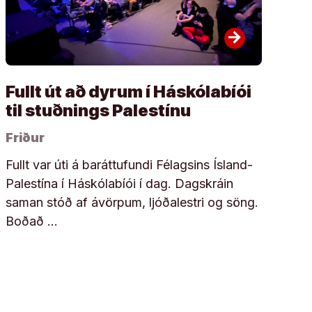
arrow_forward
Fullt út að dyrum í Háskólabíói
til stuðnings Palestínu
Friður
Fullt var úti á baráttufundi Félagsins Ísland-
Palestína í Háskólabíói í dag. Dagskráin
saman stóð af ávörpum, ljóðalestri og söng.
Boðað …