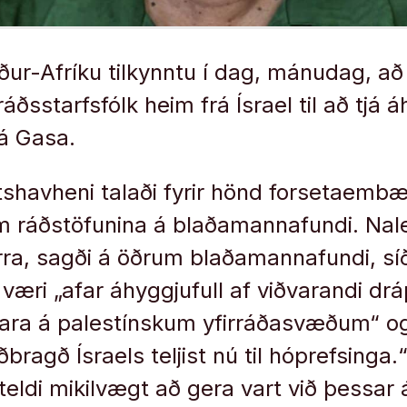
uður-Afríku tilkynntu í dag, mánudag, a
ráðsstarfsfólk heim frá Ísrael til að tjá 
á Gasa.
havheni talaði fyrir hönd forsetaembæt
um ráðstöfunina á blaðamannafundi. Nal
rra, sagði á öðrum blaðamannafundi, s
n væri „afar áhyggjufull af viðvarandi d
ara á palestínskum yfirráðasvæðum“ og
iðbragð Ísraels teljist nú til hóprefsinga
 teldi mikilvægt að gera vart við þessar