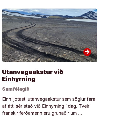
arrow_forward
Utanvegaakstur við
Einhyrning
Samfélagið
Einn ljótasti utanvegaakstur sem sögiur fara
af átti sér stað við Einhyrning í dag. Tveir
franskir ferðamenn eru grunaðir um …