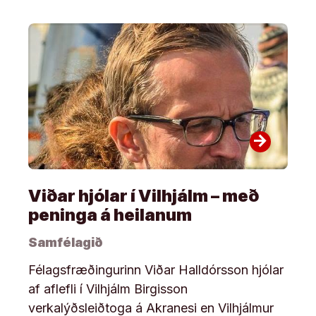
arrow_forward
Viðar hjólar í Vilhjálm – með
peninga á heilanum
Samfélagið
Félagsfræðingurinn Viðar Halldórsson hjólar
af aflefli í Vilhjálm Birgisson
verkalýðsleiðtoga á Akranesi en Vilhjálmur