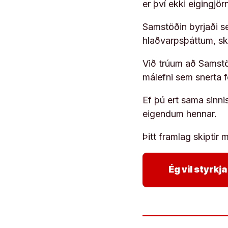
er því ekki eigingjö
Samstöðin byrjaði s
hlaðvarpsþáttum, s
Við trúum að Samstöð
málefni sem snerta 
Ef þú ert sama sinni
eigendum hennar.
Þitt framlag skiptir m
Ég vil styrk