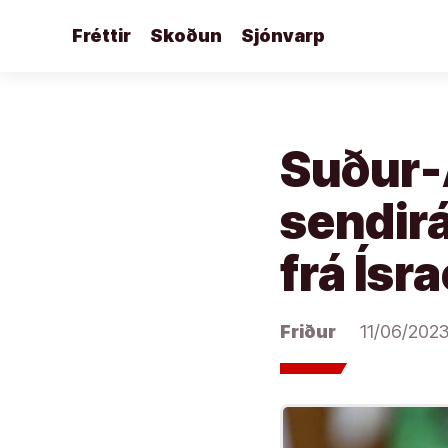
Áfram
Fréttir
Skoðun
Sjónvarp
að
efni
Suður-A
sendir
frá Ísra
Friður
11/06/202