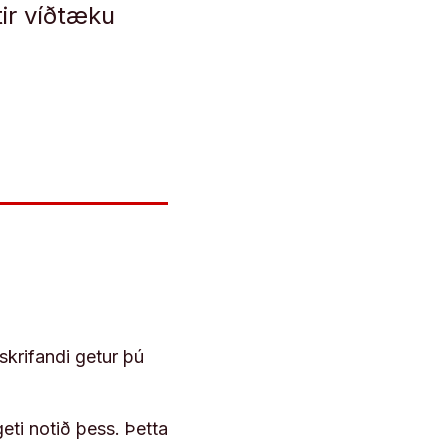
tir víðtæku
skrifandi getur þú
geti notið þess. Þetta