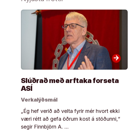
arrow_forward
Slúðrað með arftaka forseta
ASÍ
Verkalýðsmál
„Ég hef verið að velta fyrir mér hvort ekki
væri rétt að gefa öðrum kost á stöðunni,“
segir Finnbjörn A. …