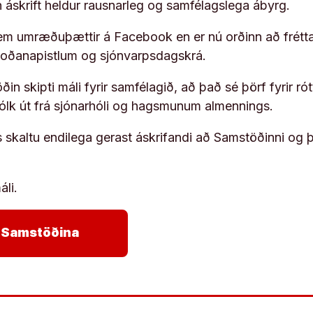
rn áskrift heldur rausnarleg og samfélagslega ábyrg.
em umræðuþættir á Facebook en er nú orðinn að frétta
koðanapistlum og sjónvarpsdagskrá.
in skipti máli fyrir samfélagið, að það sé þörf fyrir
fólk út frá sjónarhóli og hagsmunum almennings.
s skaltu endilega gerast áskrifandi að Samstöðinni og 
áli.
arrow_forward
ja Samstöðina