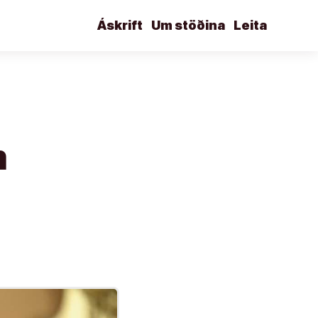
Áskrift
Um stöðina
Leita
m