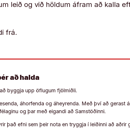
um leið og við höldum áfram að kalla ef
i frá.
þér að halda
í að byggja upp öflugum fjölmiðli.
 lesenda, áhorfenda og áheyrenda. Með því að gerast á
ufélaginu og þar með eigandi að Samstöðinni.
ir það efni sem þeir nota en tryggja í leiðinni að aðrir 