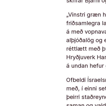
skrifar Bjarni 
„Vinstri græn 
friðsamlegra l
á með vopnava
alþjóðalög og 
réttlætt með þ
Hryðjuverk Ham
á undan hefur 
Ofbeldi Ísrae
með, í einni se
þeirri staðrey
saman og valdi