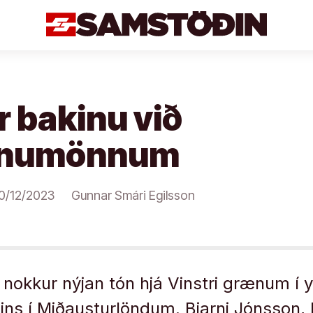
 bakinu við
tínumönnum
0/12/2023
Gunnar Smári Egilsson
 nokkur nýjan tón hjá Vinstri grænum í y
ins í Miðausturlöndum. Bjarni Jónsson,