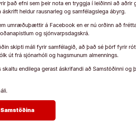
ir það efni sem þeir nota en tryggja í leiðinni að aðrir 
rn áskrift heldur rausnarleg og samfélagslega ábyrg.
em umræðuþættir á Facebook en er nú orðinn að frétta
koðanapistlum og sjónvarpsdagskrá.
in skipti máli fyrir samfélagið, að það sé þörf fyrir
fólk út frá sjónarhóli og hagsmunum almennings.
s skaltu endilega gerast áskrifandi að Samstöðinni og 
áli.
arrow_forward
ja Samstöðina