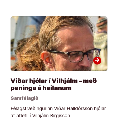
arrow_forward
Viðar hjólar í Vilhjálm – með
peninga á heilanum
Samfélagið
Félagsfræðingurinn Viðar Halldórsson hjólar
af aflefli í Vilhjálm Birgisson