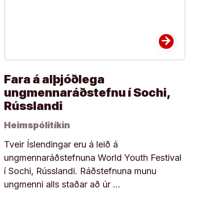
arrow_forward
Fara á alþjóðlega
ungmennaráðstefnu í Sochi,
Rússlandi
Heimspólitíkin
Tveir Íslendingar eru á leið á
ungmennaráðstefnuna World Youth Festival
í Sochi, Rússlandi. Ráðstefnuna munu
ungmenni alls staðar að úr …