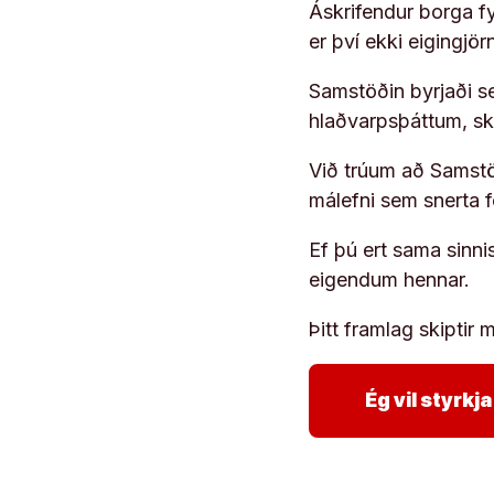
Áskrifendur borga fyr
er því ekki eigingjö
Samstöðin byrjaði s
hlaðvarpsþáttum, s
Við trúum að Samstöð
málefni sem snerta 
Ef þú ert sama sinni
eigendum hennar.
Þitt framlag skiptir m
Ég vil styrk