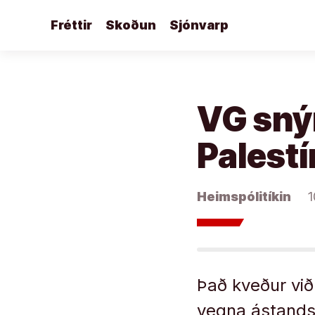
Áfram
Fréttir
Skoðun
Sjónvarp
að
efni
VG snýr
Pales
Heimspólitíkin
1
Það kveður við
vegna ástands