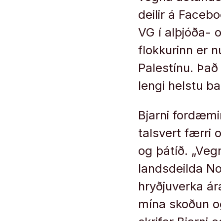
deilir á Faceb
VG í alþjóða- o
flokkurinn er 
Palestínu. Það
lengi helstu 
Bjarni fordæmi
talsvert færri 
og þátíð. „Veg
landsdeilda No
hryðjuverka árá
mína skoðun og