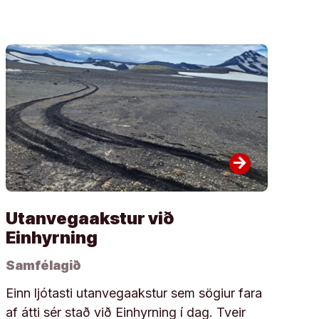
arrow_forward
Utanvegaakstur við
Einhyrning
Samfélagið
Einn ljótasti utanvegaakstur sem sögiur fara
af átti sér stað við Einhyrning í dag. Tveir