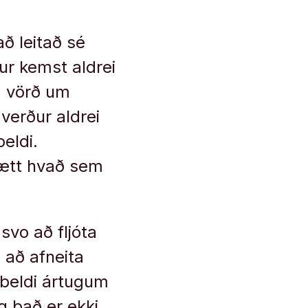
að leitað sé
ur kemst aldrei
a vörð um
verður aldrei
eldi.
lætt hvað sem
vo að fljóta
 að afneita
fbeldi ártugum
g það er ekki