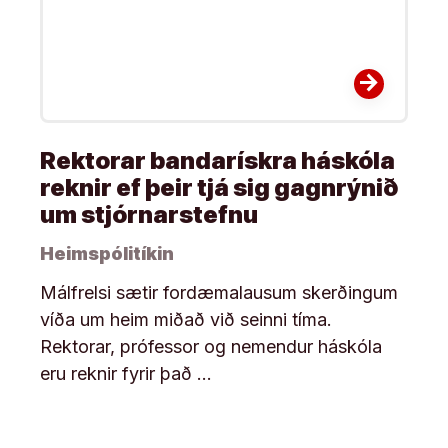
arrow_forward
Rektorar bandarískra háskóla
reknir ef þeir tjá sig gagnrýnið
um stjórnarstefnu
Heimspólitíkin
Málfrelsi sætir fordæmalausum skerðingum
víða um heim miðað við seinni tíma.
Rektorar, prófessor og nemendur háskóla
eru reknir fyrir það …