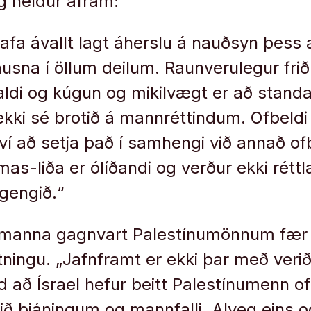
og heldur áfram:
hafa ávallt lagt áherslu á nauðsyn þess 
ausna í öllum deilum. Raunverulegur frið
ldi og kúgun og mikilvægt er að stand
ekki sé brotið á mannréttindum. Ofbeldi 
ví að setja það í samhengi við annað ofb
as-liða er ólíðandi og verður ekki rétt
gengið.“
lsmanna gagnvart Palestínumönnum fær s
tningu. „Jafnframt er ekki þar með verið
nd að Ísrael hefur beitt Palestínumenn o
ð þjáningum og mannfalli. Alveg eins o