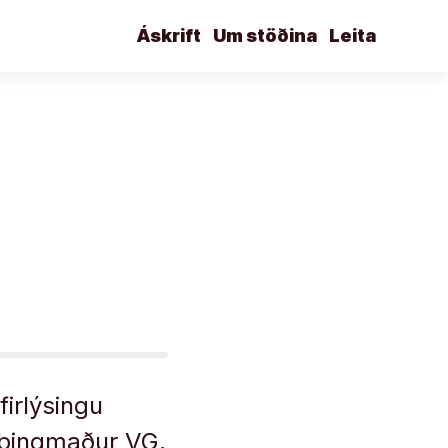
Áskrift
Um stöðina
Leita
firlýsingu
 þingmaður VG,