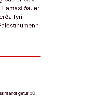
 Hamasliða, er
rða fyrir
 Palestínumenn
skrifandi getur þú