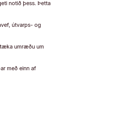
geti notið þess. Þetta
vef, útvarps- og
 róttæka umræðu um
þar með einn af