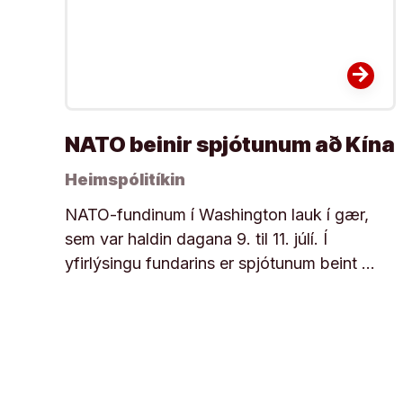
arrow_forward
NATO beinir spjótunum að Kína
Heimspólitíkin
NATO-fundinum í Washington lauk í gær,
sem var haldin dagana 9. til 11. júlí. Í
yfirlýsingu fundarins er spjótunum beint …