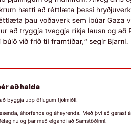
um hætti að réttlæta þessi hryðjuverk
éttlæta þau voðaverk sem íbúar Gaza ve
ur að tryggja tveggja ríkja lausn og að
 búið við frið til framtíðar,“ segir Bjarni.
þér að halda
í að byggja upp öflugum fjölmiðli.
 lesenda, áhorfenda og áheyrenda. Með því að gerast á
ufélaginu og þar með eigandi að Samstöðinni.