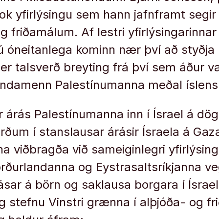
ook yfirlýsingu sem hann jafnframt segir
g friðamálum. Af lestri yfirlýsingarinna
nú óneitanlega kominn nær því að styðja 
 er talsverð breyting frá því sem áður v
bandamenn Palestínumanna meðal íslensk
r árás Palestínumanna inn í Ísrael á dö
orðum í stanslausar árásir Ísraela á Gaza
na viðbragða við sameiginlegri yfirlýsi
rðurlandanna og Eystrasaltsríkjanna v
sar á börn og saklausa borgara í Ísrael,
 stefnu Vinstri grænna í alþjóða- og f