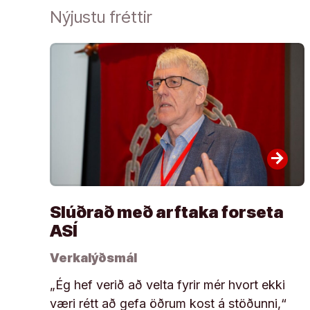
Nýjustu fréttir
arrow_forward
Slúðrað með arftaka forseta
ASÍ
Verkalýðsmál
„Ég hef verið að velta fyrir mér hvort ekki
væri rétt að gefa öðrum kost á stöðunni,“