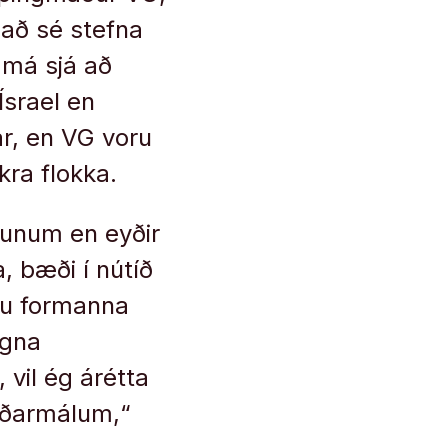
 að sé stefna
r má sjá að
Ísrael en
ar, en VG voru
ra flokka.
gunum en eyðir
, bæði í nútíð
ngu formanna
egna
 vil ég árétta
riðarmálum,“