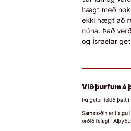
hægt með nokkr
ekki hægt að r
núna. Það verð
og Ísraelar geti
Við þurfum á 
Þú getur tekið þátt 
Samstöðin er í eigu
orðið félagi í Alþýð