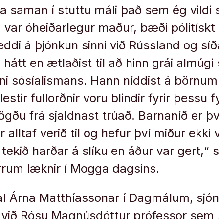
a sam­an í stuttu máli það sem ég vildi 
n var óheiðarleg­ur maður, bæði póli­tískt
ddi á þjónk­un sinni við Rúss­land og sí
ði hátt en ætlaðist til að hinn grái almúgi 
afni sósí­al­ism­ans. Hann nídd­ist á börn­um
t­ir full­orðnir voru blind­ir fyr­ir þessu fy
ðu frá sjaldn­ast trúað. Barn­aníð er þv
alltaf verið til og hef­ur því miður ekki 
tekið harðar á slíku en áður var gert,“ 
fyrrum læknir í Mogga dagsins.
ðtal Árna Matthíassonar í Dagmálum, sjón
ið Rósu Magnúsdóttur prófessor sem s