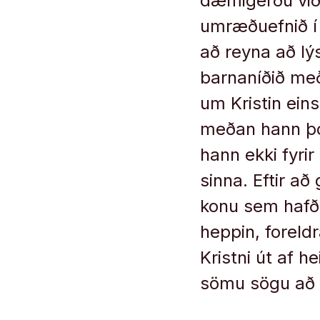
dæmi­gerðu við
umræðuefnið í 
að reyna að lýs
barn­aníðið með
um Krist­in eins
meðan hann þótt­
hann ekki fyr­i
sinna. Eft­ir að 
konu sem hafði o
hepp­in, for­el
Kristni út af he
sömu sögu að s