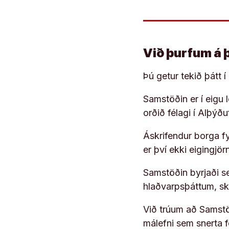
Við þurfum á 
Þú getur tekið þátt 
Samstöðin er í eigu
orðið félagi í Alþýð
Áskrifendur borga fyr
er því ekki eigingjö
Samstöðin byrjaði s
hlaðvarpsþáttum, s
Við trúum að Samstöð
málefni sem snerta 