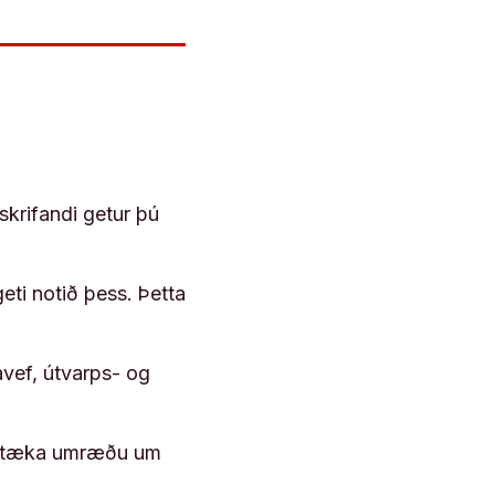
skrifandi getur þú
geti notið þess. Þetta
vef, útvarps- og
 róttæka umræðu um