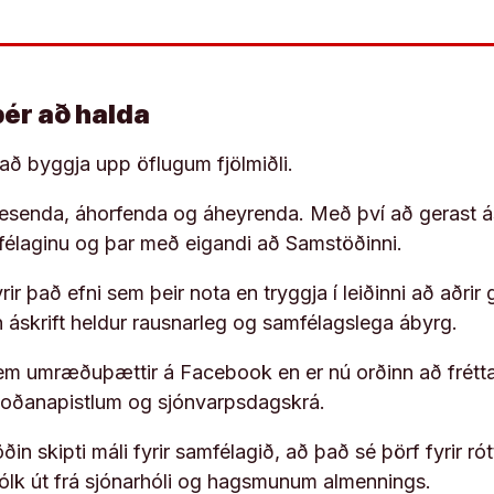
þér að halda
í að byggja upp öflugum fjölmiðli.
 lesenda, áhorfenda og áheyrenda. Með því að gerast á
ufélaginu og þar með eigandi að Samstöðinni.
ir það efni sem þeir nota en tryggja í leiðinni að aðrir 
rn áskrift heldur rausnarleg og samfélagslega ábyrg.
em umræðuþættir á Facebook en er nú orðinn að frétta
koðanapistlum og sjónvarpsdagskrá.
in skipti máli fyrir samfélagið, að það sé þörf fyrir
fólk út frá sjónarhóli og hagsmunum almennings.