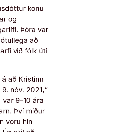
úsdóttur konu
ar og
rlífi. Þóra var
ötullega að
i við fólk úti
á að Krist­inn
. 9. nóv. 2021,“
g var 9-10 ára
arn. Því miður
n voru hin