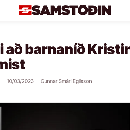
ki að barnaníð Kristi
mist
10/03/2023
Gunnar Smári Egilsson