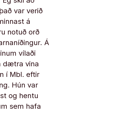
 Ég skil að
það var verið
minn­ast á
ru notuð orð
rn­aníðing­ur. Á
in­um vílaði
ra dætra vina
 í Mbl. eft­ir
­ung. Hún var
­ast og hentu
on­um sem hafa