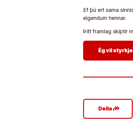
Ef þú ert sama sinni
eigendum hennar.
Þitt framlag skiptir m
Ég vil styrk
google_plus_reshare
Deila