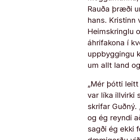
Rauða þræði um
hans. Kristin
Heimskringlu og
áhrifakona í k
uppbyggingu ko
um allt land o
„Mér þótti leit
var líka ill­vir
skrifar Guðný. 
og ég reyndi a
sagði ég ekki f