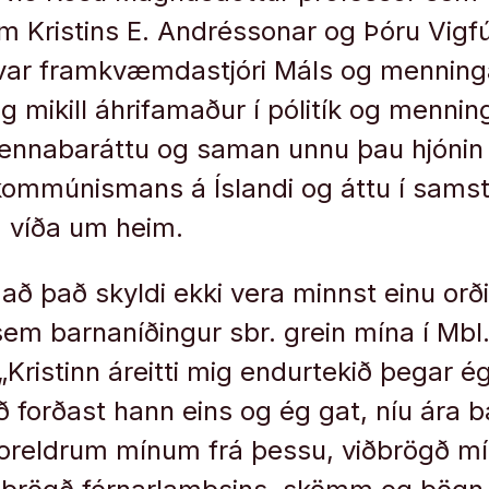
 Kristins E. Andréssonar og Þóru Vigf
n var framkvæmdastjóri Máls og menning
 mikill áhrifamaður í pólitík og menninga
vennabaráttu og saman unnu þau hjónin 
mmúnismans á Íslandi og áttu í samstarf
g víða um heim.
t að það skyldi ekki vera minnst einu orði 
ki sem barn­aníðing­ur sbr. grein mína í Mbl
„Krist­inn áreitti mig end­ur­tekið þegar é
ð forðast hann eins og ég gat, níu ára b
or­eldr­um mín­um frá þessu, viðbrögð mí