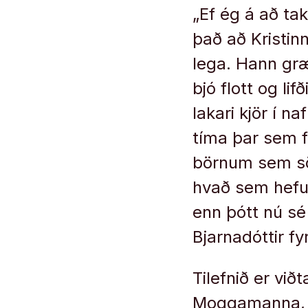
„Ef ég á að tak
það að Krist­in
lega. Hann græ
bjó flott og lif
lak­ari kjör í n
tíma þar sem fles
börn­um sem sög
hvað sem hef­ur 
enn þótt nú sé 
Bjarna­dótt­ir 
Tilefnið er vi
Moggamanna, v