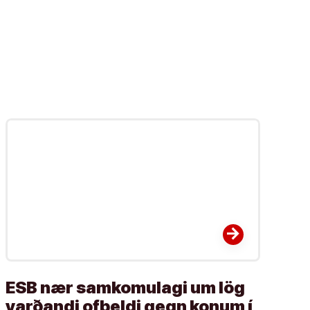
arrow_forward
ESB nær samkomulagi um lög
varðandi ofbeldi gegn konum í