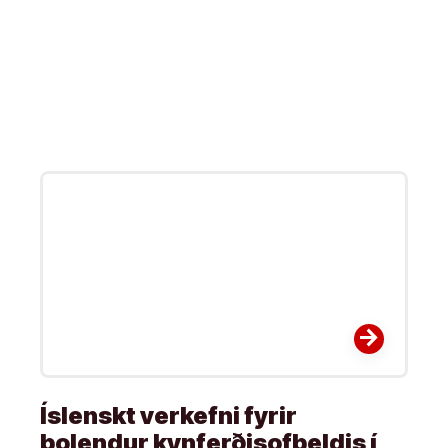
arrow_forward
Íslenskt verkefni fyrir
þolendur kynferðisofbeldis í