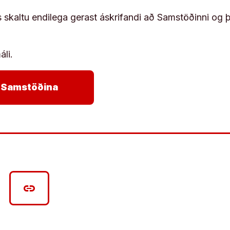
s skaltu endilega gerast áskrifandi að Samstöðinni og 
áli.
arrow_forward
ja Samstöðina
link