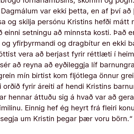
brögð fórn­ar­lambs­ins, skömm og þögn.
Dag­mál­um var ekki þetta, en af því að 
a og skilja per­sónu Krist­ins hefði mátt 
 einni setn­ingu að minnsta kosti. Það e
 og yfirþyrm­andi og drag­bít­ur en ekki ba
ist vera að berj­ast fyr­ir rétt­læti í heim­
r sér að reyna að eyðileggja líf barn­ung
grein mín birt­ist kom fljót­lega önn­ur grein
rðið fyr­ir áreiti af hendi Krist­ins barn
dr­ar henn­ar áttuðu sig á hvað var að ger
im­il­inu. Einnig hef ég heyrt frá fleiri k
egja um Krist­in þegar þær voru börn.“