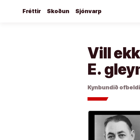
Áfram
Fréttir
Skoðun
Sjónvarp
að
efni
Vill ek
E. gley
Kynbundið ofbeldi