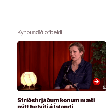
Kynbundið ofbeldi
arrow_forward
Stríðshrjáðum konum mæti
nýtt helvíti á Íslandi