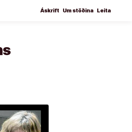
Áskrift
Um stöðina
Leita
ns