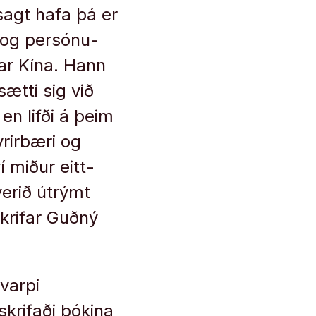
sagt hafa þá er
 og per­sónu­
ðar Kína. Hann
sætti sig við
 en lifði á þeim
r­ir­bæri og
í miður eitt­
verið út­rýmt
skrifar Guðný
varpi
krifaði bókina